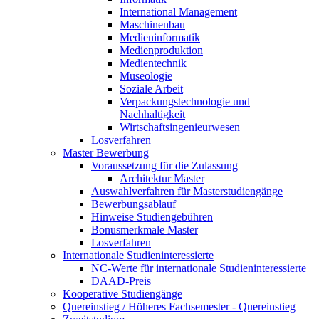
International Management
Maschinenbau
Medieninformatik
Medienproduktion
Medientechnik
Museologie
Soziale Arbeit
Verpackungstechnologie und
Nachhaltigkeit
Wirtschaftsingenieurwesen
Losverfahren
Master Bewerbung
Voraussetzung für die Zulassung
Architektur Master
Auswahlverfahren für Masterstudiengänge
Bewerbungsablauf
Hinweise Studiengebühren
Bonusmerkmale Master
Losverfahren
Internationale Studieninteressierte
NC-Werte für internationale Studieninteressierte
DAAD-Preis
Kooperative Studiengänge
Quereinstieg / Höheres Fachsemester - Quereinstieg