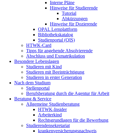
Interne Pläne
Hinweise für Studierende
Tutorial
Abkürzungen
Hinweise für Dozierende
OPAL Lernplattform
Bibliothekskatalog
Studienportal (QIS)
HTWK-Card
Tipps für angehende Absolvierende
Abschluss und Exmatrikulation
Besondere Lebenslagen
Studieren mit Kind
Studieren mit Beeinträchtigung
Studieren in erster Generation
Nach dem Studium
Stellenportal
Berufsberatung durch die Agentur für Arbeit
Beratung & Service
Allgemeine Studienberatung
HTWK-Insider
Arbeiterkind
Rechtsgrundlagen für die Bewerbung
Studierendensekretariat
krankenversicherungsnachweis