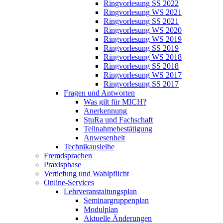
Ringvorlesung SS 2022
Ringvorlesung WS 2021
Ringvorlesung SS 2021
Ringvorlesung WS 2020
Ringvorlesung WS 2019
Ringvorlesung SS 2019
Ringvorlesung WS 2018
Ringvorlesung SS 2018
Ringvorlesung WS 2017
Ringvorlesung SS 2017
Fragen und Antworten
Was gilt für MICH?
Anerkennung
StuRa und Fachschaft
Teilnahmebestätigung
Anwesenheit
Technikausleihe
Fremdsprachen
Praxisphase
Vertiefung und Wahlpflicht
Online-Services
Lehrveranstaltungsplan
Seminargruppenplan
Modulplan
Aktuelle Änderungen