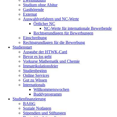
Zweitstudium
Studium ohne Abitur
Gasthörende
Externat
Auswahlverfahren und NC-Werte
Örtlicher NC
NC-Werte für internationale Bewerbende
Rechtsgrundlagen für Bewerbungen
Einschreibung
Rechtsgrundlagen für die Bewerbung
Studienstart
Ausgabe der HTWK-Card
Bevor es los geht
Vorkurse Mathematik und Chemie
Immatrikulationsfeier
Studienbeginn
Online Services
Gut zu Wissen
Internationals
Willkommenswochen
Buddyprogramm
Studienfinanzierung
BAföG
Soziale Notlagen
Stipendien und Stiftungen