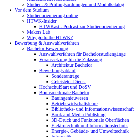
Studien- & Prüfungsordnungen und Modulkatalog
Vor dem Studium
Studienorientierung online
HTWK-Insider
HTWKast - Podcast zur Studienorientierung
Makers Lab
Why go to the HTWK?
Bewerbung & Auswahlverfahren
Bachelor Bewerbung
Auswahlverfahren für Bachelorstudiengänge
Voraussetzung für die Zulassung
Architektur Bachelor
Bewerbungsablauf
Sonderanträge
Geleisteter Dienst
HochschulStart und DoSV
Bonusmerkmale Bachelor
Bauingenieuwesen
Betriebswirtschaftslehre
Bibliotheks- und Informationswissenschaft
Book and Media Publishing
3D-Druck und Funktionale Oberflächen
Elektrotechnik und Informationstechnik
Energie-, Gebäude- und Umwelttechnik
Informatik