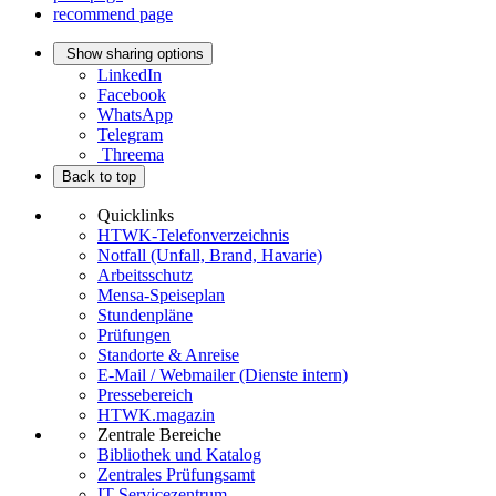
recommend page
Show sharing options
LinkedIn
Facebook
WhatsApp
Telegram
Threema
Back to top
Quicklinks
HTWK-Telefonverzeichnis
Notfall (Unfall, Brand, Havarie)
Arbeitsschutz
Mensa-Speiseplan
Stundenpläne
Prüfungen
Standorte & Anreise
E-Mail / Webmailer (Dienste intern)
Pressebereich
HTWK.magazin
Zentrale Bereiche
Bibliothek und Katalog
Zentrales Prüfungsamt
IT-Servicezentrum