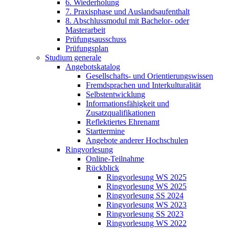
6. Wiederholung
7. Praxisphase und Auslandsaufenthalt
8. Abschlussmodul mit Bachelor- oder
Masterarbeit
Prüfungsausschuss
Prüfungsplan
Studium generale
Angebotskatalog
Gesellschafts- und Orientierungswissen
Fremdsprachen und Interkulturalität
Selbstentwicklung
Informationsfähigkeit und
Zusatzqualifikationen
Reflektiertes Ehrenamt
Starttermine
Angebote anderer Hochschulen
Ringvorlesung
Online-Teilnahme
Rückblick
Ringvorlesung WS 2025
Ringvorlesung WS 2025
Ringvorlesung SS 2024
Ringvorlesung WS 2023
Ringvorlesung SS 2023
Ringvorlesung WS 2022