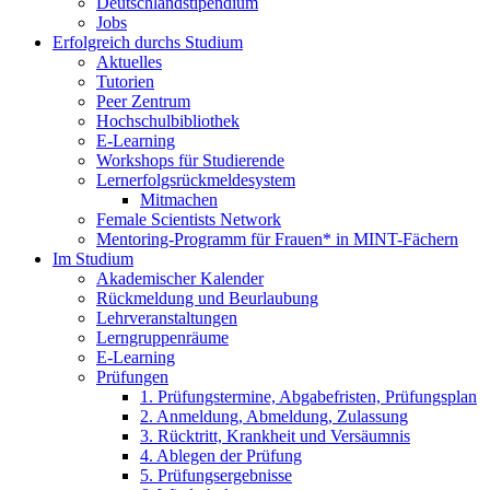
Deutschlandstipendium
Jobs
Erfolgreich durchs Studium
Aktuelles
Tutorien
Peer Zentrum
Hochschulbibliothek
E-Learning
Workshops für Studierende
Lernerfolgsrückmeldesystem
Mitmachen
Female Scientists Network
Mentoring-Programm für Frauen* in MINT-Fächern
Im Studium
Akademischer Kalender
Rückmeldung und Beurlaubung
Lehrveranstaltungen
Lerngruppenräume
E-Learning
Prüfungen
1. Prüfungstermine, Abgabefristen, Prüfungsplan
2. Anmeldung, Abmeldung, Zulassung
3. Rücktritt, Krankheit und Versäumnis
4. Ablegen der Prüfung
5. Prüfungsergebnisse