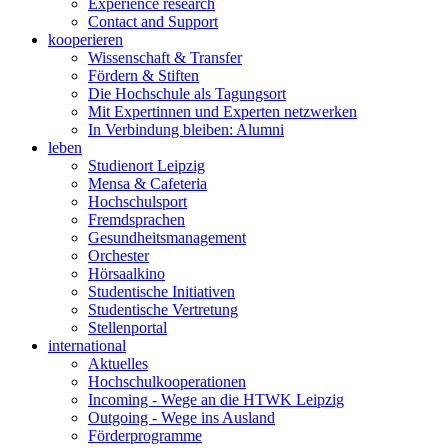
Experience research
Contact and Support
kooperieren
Wissenschaft & Transfer
Fördern & Stiften
Die Hochschule als Tagungsort
Mit Expertinnen und Experten netzwerken
In Verbindung bleiben: Alumni
leben
Studienort Leipzig
Mensa & Cafeteria
Hochschulsport
Fremdsprachen
Gesundheitsmanagement
Orchester
Hörsaalkino
Studentische Initiativen
Studentische Vertretung
Stellenportal
international
Aktuelles
Hochschulkooperationen
Incoming - Wege an die HTWK Leipzig
Outgoing - Wege ins Ausland
Förderprogramme