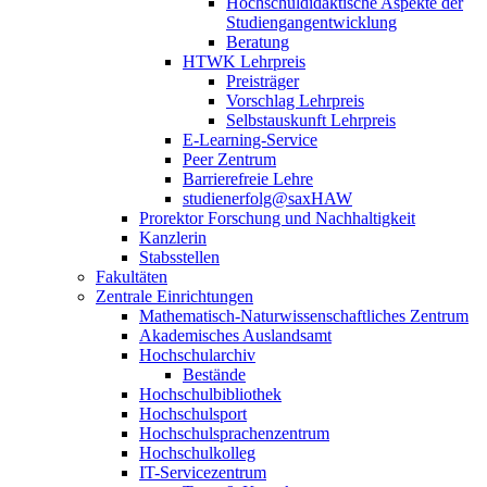
Hochschuldidaktische Aspekte der
Studiengangentwicklung
Beratung
HTWK Lehrpreis
Preisträger
Vorschlag Lehrpreis
Selbstauskunft Lehrpreis
E-Learning-Service
Peer Zentrum
Barrierefreie Lehre
studienerfolg@saxHAW
Prorektor Forschung und Nachhaltigkeit
Kanzlerin
Stabsstellen
Fakultäten
Zentrale Einrichtungen
Mathematisch-Naturwissenschaftliches Zentrum
Akademisches Auslandsamt
Hochschularchiv
Bestände
Hochschulbibliothek
Hochschulsport
Hochschulsprachenzentrum
Hochschulkolleg
IT-Servicezentrum