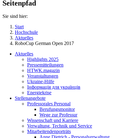
Seitenpfad
Sie sind hier:
Start
Hochschule
Aktuelles
RoboCup German Open 2017
Aktuelles
Highlights 2025
Pressemitteilungen
HTWK.magazin
Veranstaltungen
Ukraine-Hilfe
Інформація для українців
Energiekrise
Stellenangebote
Professorales Personal
Berufungsmonitor
Wege zur Professur
Wissenschaft und Karriere
Verwaltung, Technik und Service
Mitarbeitendenporträts
Anne Dietrich - Personalverwaltung