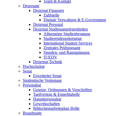
Team & Kontakt
Dezernate
Dezernat Finanzen
Zahlstelle
Digitale Verwaltung & E-Government
Dezernat Personal
Dezernat Studienangelegenheiten
Allgemeine Studienberatung
Studierendensekretariat
International Student Services
Zentrales Prüfungsamt
Stunden- und Raumplanung
IT/EDV
Dezernat Technik
Hochschulrat
Senat
Erweiterter Senat
Studentische Vertretung
Personalrat
Gesetze, Ordnungen & Vorschriften
Tarifvertrag & Entgelttabelle
Hauptpersonalrat
Gewerkschaften
Bildschirmarbeitsplatz Brille
Beauftragte