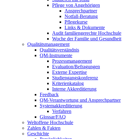
Pflege von Angehörigen
Ansprechpartner
Notfall-Beratung
Pflegekurse
Links & Dokumente
Audit familiengerechte Hochschule
Woche der Familie und Gesundheit
Qualitätsmanagement
Qualitätsverständnis
QM-Instrumente
Prozessmanagement
Evaluation/Befragungen
Externe Expertise
Studiengangskonferenz
Kriterienkatalog
Interne Akkreditierung
Feedback
QM-Verantwortung und Ansprechpartner
Systemakkreditierung
Verfahren
Glossar/FAQ
Weltoffene Hochschule
Zahlen & Fakten
Geschichte