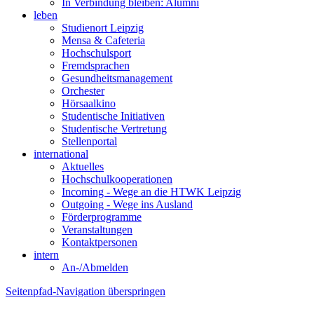
In Verbindung bleiben: Alumni
leben
Studienort Leipzig
Mensa & Cafeteria
Hochschulsport
Fremdsprachen
Gesundheitsmanagement
Orchester
Hörsaalkino
Studentische Initiativen
Studentische Vertretung
Stellenportal
international
Aktuelles
Hochschulkooperationen
Incoming - Wege an die HTWK Leipzig
Outgoing - Wege ins Ausland
Förderprogramme
Veranstaltungen
Kontaktpersonen
intern
An-/Abmelden
Seitenpfad-Navigation überspringen