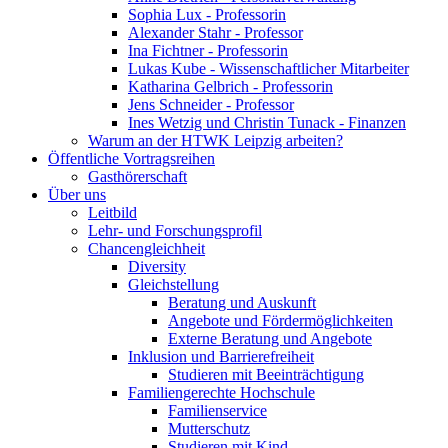
Sophia Lux - Professorin
Alexander Stahr - Professor
Ina Fichtner - Professorin
Lukas Kube - Wissenschaftlicher Mitarbeiter
Katharina Gelbrich - Professorin
Jens Schneider - Professor
Ines Wetzig und Christin Tunack - Finanzen
Warum an der HTWK Leipzig arbeiten?
Öffentliche Vortragsreihen
Gasthörerschaft
Über uns
Leitbild
Lehr- und Forschungsprofil
Chancengleichheit
Diversity
Gleichstellung
Beratung und Auskunft
Angebote und Fördermöglichkeiten
Externe Beratung und Angebote
Inklusion und Barrierefreiheit
Studieren mit Beeinträchtigung
Familiengerechte Hochschule
Familienservice
Mutterschutz
Studieren mit Kind