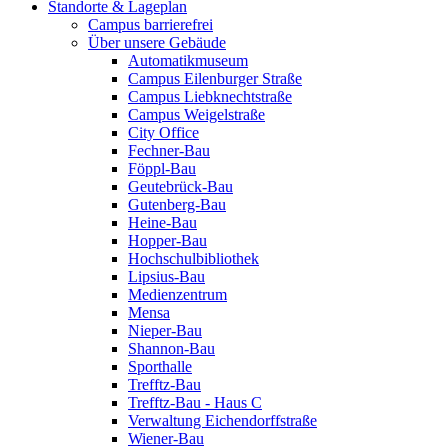
Standorte & Lageplan
Campus barrierefrei
Über unsere Gebäude
Automatikmuseum
Campus Eilenburger Straße
Campus Liebknechtstraße
Campus Weigelstraße
City Office
Fechner-Bau
Föppl-Bau
Geutebrück-Bau
Gutenberg-Bau
Heine-Bau
Hopper-Bau
Hochschulbibliothek
Lipsius-Bau
Medienzentrum
Mensa
Nieper-Bau
Shannon-Bau
Sporthalle
Trefftz-Bau
Trefftz-Bau - Haus C
Verwaltung Eichendorffstraße
Wiener-Bau