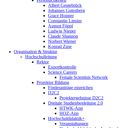
Persönlichkeiten
Albert Geutebrück
Johannes Gutenberg
Grace Hopper
Constantin Lipsius
August Föppl
Ludwig Nieper
Claude Shannon
Norbert Wiener
Konrad Zuse
Organisation & Struktur
Hochschulleitung
Rektor
Exportkontrolle
Science Careers
Female Scientists Network
Prorektor Bildung
Förderanträge einreichen
D2C2
Projektergebnisse D2C2
Digitale Studienbegleitung 2.0
HTWK-App
HOZ-App
Hochschuldidaktik+
Veranstaltungen