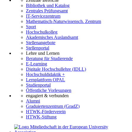
Zentrale Bereiche
Bibliothek und Katalog
Zentrales Prüfungsamt
IT-Servicezentrum
Mathematisch-Naturwissensch. Zentrum
Sport
Hochschulkolleg
Akademisches Auslandsamt
Stellenangebote
Stellenportal
Lehre und Lernen
Beratung für Studierende
E-Learning
Digitale Hochschullehre (IDLL)
Hochschuldidaktik +
Lernplattform OPAL
Studienportal
Öffentliche Vorlesungen
engagiert & verbunden
Alumni
Graduiertenzentrum (GradZ)
HTWK-Förderverein
HTWK-Stiftung