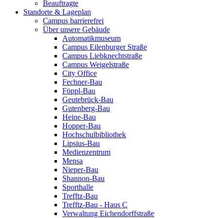
Beauftragte
Standorte & Lageplan
Campus barrierefrei
Über unsere Gebäude
Automatikmuseum
Campus Eilenburger Straße
Campus Liebknechtstraße
Campus Weigelstraße
City Office
Fechner-Bau
Föppl-Bau
Geutebrück-Bau
Gutenberg-Bau
Heine-Bau
Hopper-Bau
Hochschulbibliothek
Lipsius-Bau
Medienzentrum
Mensa
Nieper-Bau
Shannon-Bau
Sporthalle
Trefftz-Bau
Trefftz-Bau - Haus C
Verwaltung Eichendorffstraße