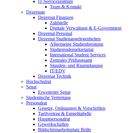
IT-Servicezentrum
Team & Kontakt
Dezernate
Dezernat Finanzen
Zahlstelle
Digitale Verwaltung & E-Government
Dezernat Personal
Dezernat Studienangelegenheiten
Allgemeine Studienberatung
Studierendensekretariat
International Student Services
Zentrales Prüfungsamt
Stunden- und Raumplanung
IT/EDV
Dezernat Technik
Hochschulrat
Senat
Erweiterter Senat
Studentische Vertretung
Personalrat
Gesetze, Ordnungen & Vorschriften
Tarifvertrag & Entgelttabelle
Hauptpersonalrat
Gewerkschaften
Bildschirmarbeitsplatz Brille