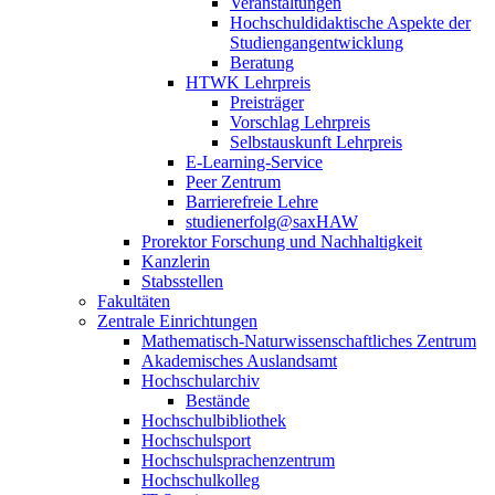
Veranstaltungen
Hochschuldidaktische Aspekte der
Studiengangentwicklung
Beratung
HTWK Lehrpreis
Preisträger
Vorschlag Lehrpreis
Selbstauskunft Lehrpreis
E-Learning-Service
Peer Zentrum
Barrierefreie Lehre
studienerfolg@saxHAW
Prorektor Forschung und Nachhaltigkeit
Kanzlerin
Stabsstellen
Fakultäten
Zentrale Einrichtungen
Mathematisch-Naturwissenschaftliches Zentrum
Akademisches Auslandsamt
Hochschularchiv
Bestände
Hochschulbibliothek
Hochschulsport
Hochschulsprachenzentrum
Hochschulkolleg