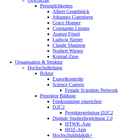
Geschichte
Persönlichkeiten
Albert Geutebrück
Johannes Gutenberg
Grace Hopper
Constantin Lipsius
August Föppl
Ludwig Nieper
Claude Shannon
Norbert Wiener
Konrad Zuse
Organisation & Struktur
Hochschulleitung
Rektor
Exportkontrolle
Science Careers
Female Scientists Network
Prorektor Bildung
Förderanträge einreichen
D2C2
Projektergebnisse D2C2
Digitale Studienbegleitung 2.0
HTWK-App
HOZ-App
Hochschuldidaktik+