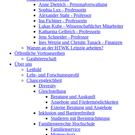
Anne Dietrich - Personalverwaltung
Sophia Lux - Professorin
Alexander Stahr - Professor
Ina Fichtner - Professorin
Lukas Kube - Wissenschaftlicher Mitarbeiter
Katharina Gelbrich - Professorin
Jens Schneider - Professor
Ines Wetzig und Christin Tunack - Finanzen
Warum an der HTWK Leipzig arbeiten?
Öffentliche Vortragsreihen
Gasthörerschaft
Über uns
Leitbild
Lehr- und Forschungsprofil
Chancengleichheit
Diversity
Gleichstellung
Beratung und Auskunft
Angebote und Fördermöglichkeiten
Externe Beratung und Angebote
Inklusion und Barrierefreiheit
Studieren mit Beeinträchtigung
Familiengerechte Hochschule
Familienservice
Mutterschutz