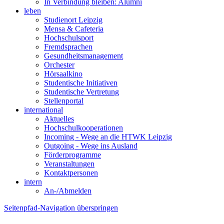
In Verbindung bleiben: Alumni
leben
Studienort Leipzig
Mensa & Cafeteria
Hochschulsport
Fremdsprachen
Gesundheitsmanagement
Orchester
Hörsaalkino
Studentische Initiativen
Studentische Vertretung
Stellenportal
international
Aktuelles
Hochschulkooperationen
Incoming - Wege an die HTWK Leipzig
Outgoing - Wege ins Ausland
Förderprogramme
Veranstaltungen
Kontaktpersonen
intern
An-/Abmelden
Seitenpfad-Navigation überspringen