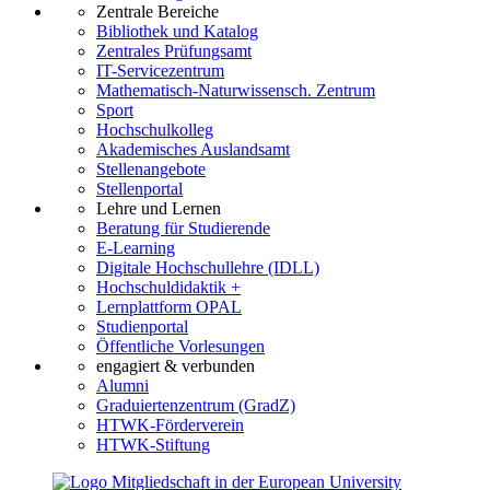
Zentrale Bereiche
Bibliothek und Katalog
Zentrales Prüfungsamt
IT-Servicezentrum
Mathematisch-Naturwissensch. Zentrum
Sport
Hochschulkolleg
Akademisches Auslandsamt
Stellenangebote
Stellenportal
Lehre und Lernen
Beratung für Studierende
E-Learning
Digitale Hochschullehre (IDLL)
Hochschuldidaktik +
Lernplattform OPAL
Studienportal
Öffentliche Vorlesungen
engagiert & verbunden
Alumni
Graduiertenzentrum (GradZ)
HTWK-Förderverein
HTWK-Stiftung