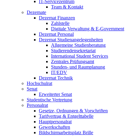
IT-Servicezentrum
Team & Kontakt
Dezernate
Dezernat Finanzen
Zahlstelle
Digitale Verwaltung & E-Government
Dezernat Personal
Dezernat Studienangelegenheiten
Allgemeine Studienberatung
Studierendensekretariat
International Student Services
Zentrales Prüfungsamt
Stunden- und Raumplanung
IT/EDV
Dezernat Technik
Hochschulrat
Senat
Erweiterter Senat
Studentische Vertretung
Personalrat
Gesetze, Ordnungen & Vorschriften
Tarifvertrag & Entgelttabelle
Hauptpersonalrat
Gewerkschaften
Bildschirmarbeitsplatz Brille