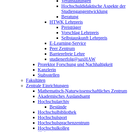
Veranstaltungen
Hochschuldidaktische Aspekte der
Studiengangentwicklung
Beratung
HTWK Lehrpreis
Preisträger
Vorschlag Lehrpreis
Selbstauskunft Lehrpreis
E-Learning-Service
Peer Zentrum
Barrierefreie Lehre
studienerfolg@saxHAW
Prorektor Forschung und Nachhaltigkeit
Kanzlerin
Stabsstellen
Fakultäten
Zentrale Einrichtungen
Mathematisch-Naturwissenschaftliches Zentrum
Akademisches Auslandsamt
Hochschularchiv
Bestände
Hochschulbibliothek
Hochschulsport
Hochschulsprachenzentrum
Hochschulkolleg