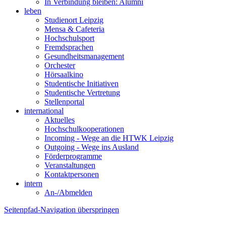
In Verbindung bleiben: Alumni
leben
Studienort Leipzig
Mensa & Cafeteria
Hochschulsport
Fremdsprachen
Gesundheitsmanagement
Orchester
Hörsaalkino
Studentische Initiativen
Studentische Vertretung
Stellenportal
international
Aktuelles
Hochschulkooperationen
Incoming - Wege an die HTWK Leipzig
Outgoing - Wege ins Ausland
Förderprogramme
Veranstaltungen
Kontaktpersonen
intern
An-/Abmelden
Seitenpfad-Navigation überspringen