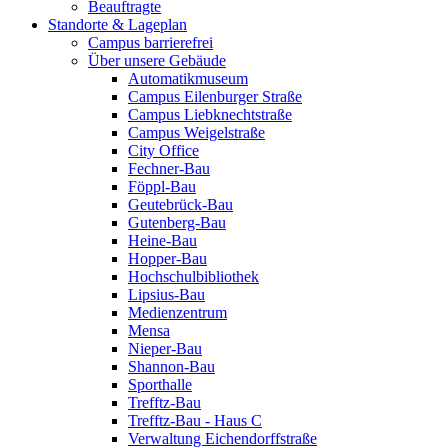
Beauftragte
Standorte & Lageplan
Campus barrierefrei
Über unsere Gebäude
Automatikmuseum
Campus Eilenburger Straße
Campus Liebknechtstraße
Campus Weigelstraße
City Office
Fechner-Bau
Föppl-Bau
Geutebrück-Bau
Gutenberg-Bau
Heine-Bau
Hopper-Bau
Hochschulbibliothek
Lipsius-Bau
Medienzentrum
Mensa
Nieper-Bau
Shannon-Bau
Sporthalle
Trefftz-Bau
Trefftz-Bau - Haus C
Verwaltung Eichendorffstraße