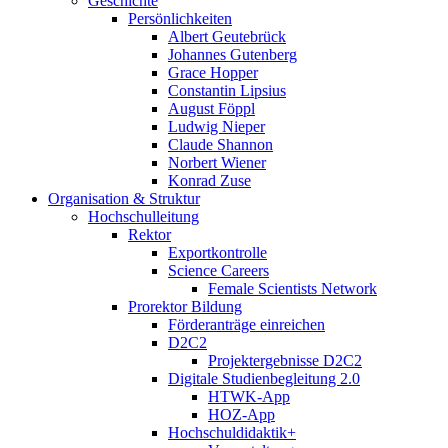
Geschichte
Persönlichkeiten
Albert Geutebrück
Johannes Gutenberg
Grace Hopper
Constantin Lipsius
August Föppl
Ludwig Nieper
Claude Shannon
Norbert Wiener
Konrad Zuse
Organisation & Struktur
Hochschulleitung
Rektor
Exportkontrolle
Science Careers
Female Scientists Network
Prorektor Bildung
Förderanträge einreichen
D2C2
Projektergebnisse D2C2
Digitale Studienbegleitung 2.0
HTWK-App
HOZ-App
Hochschuldidaktik+