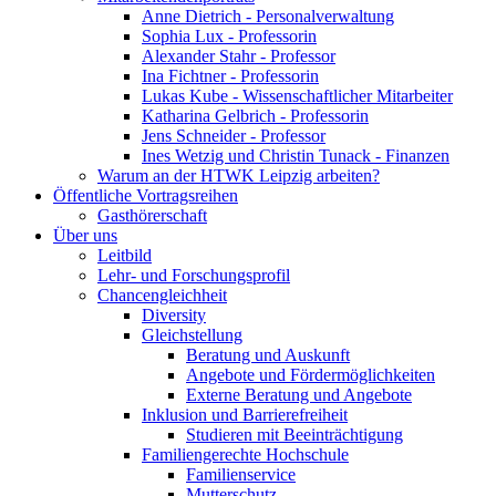
Anne Dietrich - Personalverwaltung
Sophia Lux - Professorin
Alexander Stahr - Professor
Ina Fichtner - Professorin
Lukas Kube - Wissenschaftlicher Mitarbeiter
Katharina Gelbrich - Professorin
Jens Schneider - Professor
Ines Wetzig und Christin Tunack - Finanzen
Warum an der HTWK Leipzig arbeiten?
Öffentliche Vortragsreihen
Gasthörerschaft
Über uns
Leitbild
Lehr- und Forschungsprofil
Chancengleichheit
Diversity
Gleichstellung
Beratung und Auskunft
Angebote und Fördermöglichkeiten
Externe Beratung und Angebote
Inklusion und Barrierefreiheit
Studieren mit Beeinträchtigung
Familiengerechte Hochschule
Familienservice
Mutterschutz