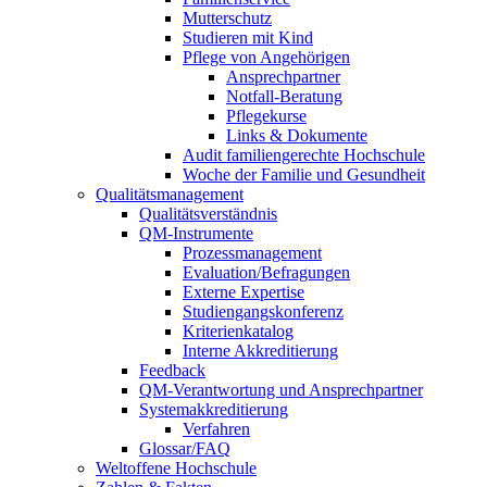
Mutterschutz
Studieren mit Kind
Pflege von Angehörigen
Ansprechpartner
Notfall-Beratung
Pflegekurse
Links & Dokumente
Audit familiengerechte Hochschule
Woche der Familie und Gesundheit
Qualitätsmanagement
Qualitätsverständnis
QM-Instrumente
Prozessmanagement
Evaluation/Befragungen
Externe Expertise
Studiengangskonferenz
Kriterienkatalog
Interne Akkreditierung
Feedback
QM-Verantwortung und Ansprechpartner
Systemakkreditierung
Verfahren
Glossar/FAQ
Weltoffene Hochschule