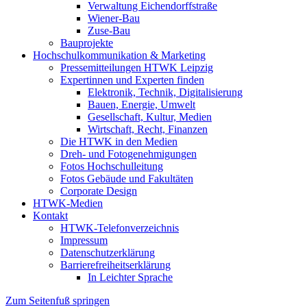
Verwaltung Eichendorffstraße
Wiener-Bau
Zuse-Bau
Bauprojekte
Hochschulkommunikation & Marketing
Pressemitteilungen HTWK Leipzig
Expertinnen und Experten finden
Elektronik, Technik, Digitalisierung
Bauen, Energie, Umwelt
Gesellschaft, Kultur, Medien
Wirtschaft, Recht, Finanzen
Die HTWK in den Medien
Dreh- und Fotogenehmigungen
Fotos Hochschulleitung
Fotos Gebäude und Fakultäten
Corporate Design
HTWK-Medien
Kontakt
HTWK-Telefonverzeichnis
Impressum
Datenschutzerklärung
Barrierefreiheitserklärung
In Leichter Sprache
Zum Seitenfuß springen