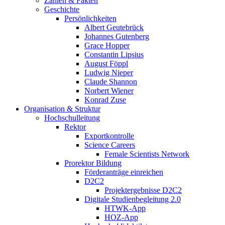
Zahlen & Fakten
Geschichte
Persönlichkeiten
Albert Geutebrück
Johannes Gutenberg
Grace Hopper
Constantin Lipsius
August Föppl
Ludwig Nieper
Claude Shannon
Norbert Wiener
Konrad Zuse
Organisation & Struktur
Hochschulleitung
Rektor
Exportkontrolle
Science Careers
Female Scientists Network
Prorektor Bildung
Förderanträge einreichen
D2C2
Projektergebnisse D2C2
Digitale Studienbegleitung 2.0
HTWK-App
HOZ-App