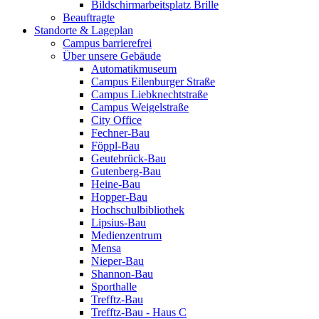
Bildschirmarbeitsplatz Brille
Beauftragte
Standorte & Lageplan
Campus barrierefrei
Über unsere Gebäude
Automatikmuseum
Campus Eilenburger Straße
Campus Liebknechtstraße
Campus Weigelstraße
City Office
Fechner-Bau
Föppl-Bau
Geutebrück-Bau
Gutenberg-Bau
Heine-Bau
Hopper-Bau
Hochschulbibliothek
Lipsius-Bau
Medienzentrum
Mensa
Nieper-Bau
Shannon-Bau
Sporthalle
Trefftz-Bau
Trefftz-Bau - Haus C