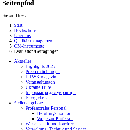
Seitenpfad
Sie sind hier:
Start
Hochschule
Über uns
Qualitätsmanagement
QM-Instrumente
Evaluation/Befragungen
Aktuelles
Highlights 2025
Pressemitteilungen
HTWK.magazin
Veranstaltungen
Ukraine-Hilfe
Інформація для українців
Energiekrise
Stellenangebote
Professorales Personal
Berufungsmonitor
Wege zur Professur
Wissenschaft und Karriere
Verwaltung, Technik und Service