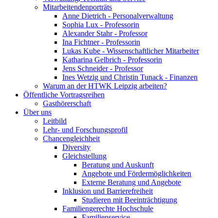
Mitarbeitendenporträts
Anne Dietrich - Personalverwaltung
Sophia Lux - Professorin
Alexander Stahr - Professor
Ina Fichtner - Professorin
Lukas Kube - Wissenschaftlicher Mitarbeiter
Katharina Gelbrich - Professorin
Jens Schneider - Professor
Ines Wetzig und Christin Tunack - Finanzen
Warum an der HTWK Leipzig arbeiten?
Öffentliche Vortragsreihen
Gasthörerschaft
Über uns
Leitbild
Lehr- und Forschungsprofil
Chancengleichheit
Diversity
Gleichstellung
Beratung und Auskunft
Angebote und Fördermöglichkeiten
Externe Beratung und Angebote
Inklusion und Barrierefreiheit
Studieren mit Beeinträchtigung
Familiengerechte Hochschule
Familienservice