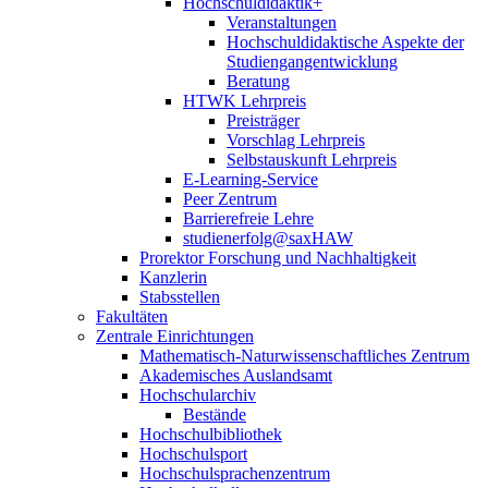
Hochschuldidaktik+
Veranstaltungen
Hochschuldidaktische Aspekte der
Studiengangentwicklung
Beratung
HTWK Lehrpreis
Preisträger
Vorschlag Lehrpreis
Selbstauskunft Lehrpreis
E-Learning-Service
Peer Zentrum
Barrierefreie Lehre
studienerfolg@saxHAW
Prorektor Forschung und Nachhaltigkeit
Kanzlerin
Stabsstellen
Fakultäten
Zentrale Einrichtungen
Mathematisch-Naturwissenschaftliches Zentrum
Akademisches Auslandsamt
Hochschularchiv
Bestände
Hochschulbibliothek
Hochschulsport
Hochschulsprachenzentrum