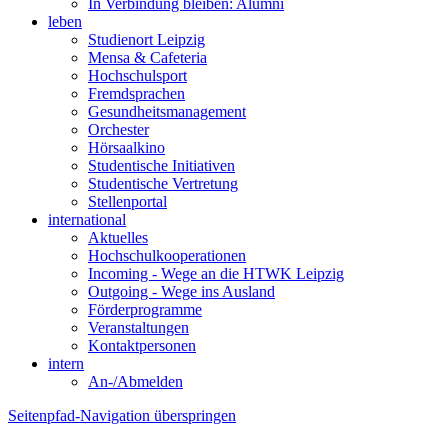
In Verbindung bleiben: Alumni
leben
Studienort Leipzig
Mensa & Cafeteria
Hochschulsport
Fremdsprachen
Gesundheitsmanagement
Orchester
Hörsaalkino
Studentische Initiativen
Studentische Vertretung
Stellenportal
international
Aktuelles
Hochschulkooperationen
Incoming - Wege an die HTWK Leipzig
Outgoing - Wege ins Ausland
Förderprogramme
Veranstaltungen
Kontaktpersonen
intern
An-/Abmelden
Seitenpfad-Navigation überspringen