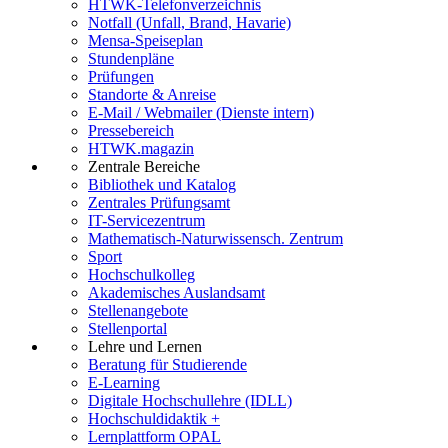
HTWK-Telefonverzeichnis
Notfall (Unfall, Brand, Havarie)
Mensa-Speiseplan
Stundenpläne
Prüfungen
Standorte & Anreise
E-Mail / Webmailer (Dienste intern)
Pressebereich
HTWK.magazin
Zentrale Bereiche
Bibliothek und Katalog
Zentrales Prüfungsamt
IT-Servicezentrum
Mathematisch-Naturwissensch. Zentrum
Sport
Hochschulkolleg
Akademisches Auslandsamt
Stellenangebote
Stellenportal
Lehre und Lernen
Beratung für Studierende
E-Learning
Digitale Hochschullehre (IDLL)
Hochschuldidaktik +
Lernplattform OPAL