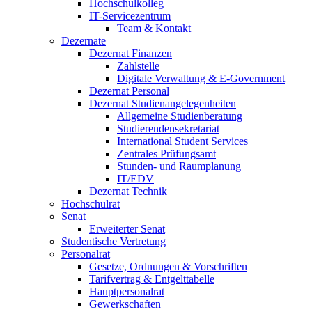
Hochschulkolleg
IT-Servicezentrum
Team & Kontakt
Dezernate
Dezernat Finanzen
Zahlstelle
Digitale Verwaltung & E-Government
Dezernat Personal
Dezernat Studienangelegenheiten
Allgemeine Studienberatung
Studierendensekretariat
International Student Services
Zentrales Prüfungsamt
Stunden- und Raumplanung
IT/EDV
Dezernat Technik
Hochschulrat
Senat
Erweiterter Senat
Studentische Vertretung
Personalrat
Gesetze, Ordnungen & Vorschriften
Tarifvertrag & Entgelttabelle
Hauptpersonalrat
Gewerkschaften