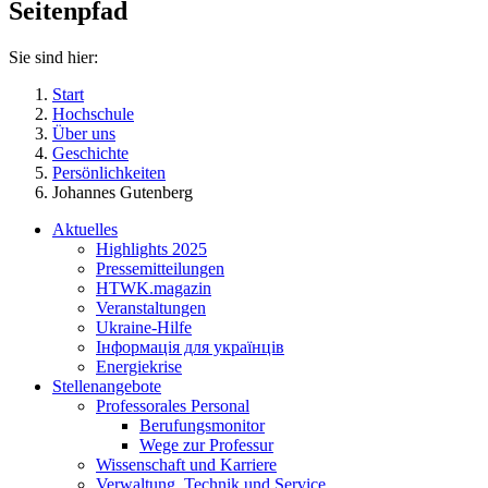
Seitenpfad
Sie sind hier:
Start
Hochschule
Über uns
Geschichte
Persönlichkeiten
Johannes Gutenberg
Aktuelles
Highlights 2025
Pressemitteilungen
HTWK.magazin
Veranstaltungen
Ukraine-Hilfe
Інформація для українців
Energiekrise
Stellenangebote
Professorales Personal
Berufungsmonitor
Wege zur Professur
Wissenschaft und Karriere
Verwaltung, Technik und Service