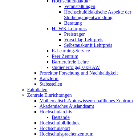
Hochschuldidaktik+
Veranstaltungen
Hochschuldidaktische Aspekte der
Studiengangentwicklung
Beratung
HTWK Lehrpreis
Preisträger
Vorschlag Lehrpreis
Selbstauskunft Lehrpreis
E-Learning-Service
Peer Zentrum
Barrierefreie Lehre
studienerfolg@saxHAW
Prorektor Forschung und Nachhaltigkeit
Kanzlerin
Stabsstellen
Fakultäten
Zentrale Einrichtungen
Mathematisch-Naturwissenschaftliches Zentrum
Akademisches Auslandsamt
Hochschularchiv
Bestände
Hochschulbibliothek
Hochschulsport
Hochschulsprachenzentrum