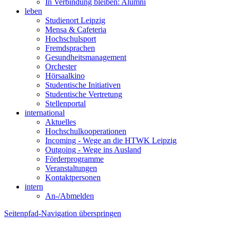
In Verbindung bleiben: Alumni
leben
Studienort Leipzig
Mensa & Cafeteria
Hochschulsport
Fremdsprachen
Gesundheitsmanagement
Orchester
Hörsaalkino
Studentische Initiativen
Studentische Vertretung
Stellenportal
international
Aktuelles
Hochschulkooperationen
Incoming - Wege an die HTWK Leipzig
Outgoing - Wege ins Ausland
Förderprogramme
Veranstaltungen
Kontaktpersonen
intern
An-/Abmelden
Seitenpfad-Navigation überspringen