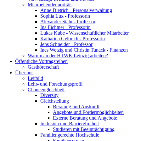
Mitarbeitendenporträts
Anne Dietrich - Personalverwaltung
Sophia Lux - Professorin
Alexander Stahr - Professor
Ina Fichtner - Professorin
Lukas Kube - Wissenschaftlicher Mitarbeiter
Katharina Gelbrich - Professorin
Jens Schneider - Professor
Ines Wetzig und Christin Tunack - Finanzen
Warum an der HTWK Leipzig arbeiten?
Öffentliche Vortragsreihen
Gasthörerschaft
Über uns
Leitbild
Lehr- und Forschungsprofil
Chancengleichheit
Diversity
Gleichstellung
Beratung und Auskunft
Angebote und Fördermöglichkeiten
Externe Beratung und Angebote
Inklusion und Barrierefreiheit
Studieren mit Beeinträchtigung
Familiengerechte Hochschule
Familienservice