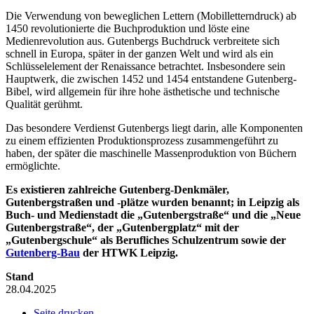
Die Verwendung von beweglichen Lettern (Mobilletterndruck) ab
1450 revolutionierte die Buchproduktion und löste eine
Medienrevolution aus. Gutenbergs Buchdruck verbreitete sich
schnell in Europa, später in der ganzen Welt und wird als ein
Schlüsselelement der Renaissance betrachtet. Insbesondere sein
Hauptwerk, die zwischen 1452 und 1454 entstandene Gutenberg-
Bibel, wird allgemein für ihre hohe ästhetische und technische
Qualität gerühmt.
Das besondere Verdienst Gutenbergs liegt darin, alle Komponenten
zu einem effizienten Produktionsprozess zusammengeführt zu
haben, der später die maschinelle Massenproduktion von Büchern
ermöglichte.
Es existieren zahlreiche Gutenberg-Denkmäler,
Gutenbergstraßen und -plätze wurden benannt; in Leipzig als
Buch- und Medienstadt die „Gutenbergstraße“ und die „Neue
Gutenbergstraße“, der „Gutenbergplatz“ mit der
„Gutenbergschule“ als Berufliches Schulzentrum sowie der
Gutenberg-Bau
der HTWK Leipzig.
Stand
28.04.2025
Seite drucken