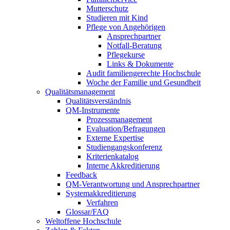
Mutterschutz
Studieren mit Kind
Pflege von Angehörigen
Ansprechpartner
Notfall-Beratung
Pflegekurse
Links & Dokumente
Audit familiengerechte Hochschule
Woche der Familie und Gesundheit
Qualitätsmanagement
Qualitätsverständnis
QM-Instrumente
Prozessmanagement
Evaluation/Befragungen
Externe Expertise
Studiengangskonferenz
Kriterienkatalog
Interne Akkreditierung
Feedback
QM-Verantwortung und Ansprechpartner
Systemakkreditierung
Verfahren
Glossar/FAQ
Weltoffene Hochschule