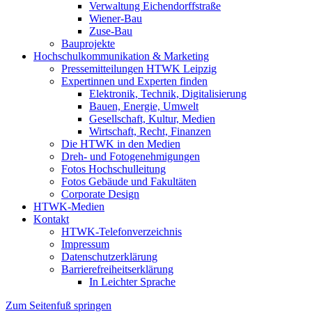
Verwaltung Eichendorffstraße
Wiener-Bau
Zuse-Bau
Bauprojekte
Hochschulkommunikation & Marketing
Pressemitteilungen HTWK Leipzig
Expertinnen und Experten finden
Elektronik, Technik, Digitalisierung
Bauen, Energie, Umwelt
Gesellschaft, Kultur, Medien
Wirtschaft, Recht, Finanzen
Die HTWK in den Medien
Dreh- und Fotogenehmigungen
Fotos Hochschulleitung
Fotos Gebäude und Fakultäten
Corporate Design
HTWK-Medien
Kontakt
HTWK-Telefonverzeichnis
Impressum
Datenschutzerklärung
Barrierefreiheitserklärung
In Leichter Sprache
Zum Seitenfuß springen