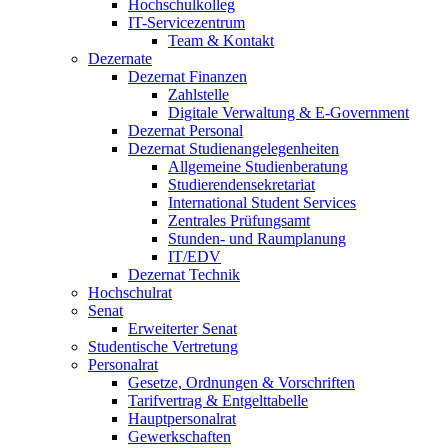
Hochschulkolleg
IT-Servicezentrum
Team & Kontakt
Dezernate
Dezernat Finanzen
Zahlstelle
Digitale Verwaltung & E-Government
Dezernat Personal
Dezernat Studienangelegenheiten
Allgemeine Studienberatung
Studierendensekretariat
International Student Services
Zentrales Prüfungsamt
Stunden- und Raumplanung
IT/EDV
Dezernat Technik
Hochschulrat
Senat
Erweiterter Senat
Studentische Vertretung
Personalrat
Gesetze, Ordnungen & Vorschriften
Tarifvertrag & Entgelttabelle
Hauptpersonalrat
Gewerkschaften