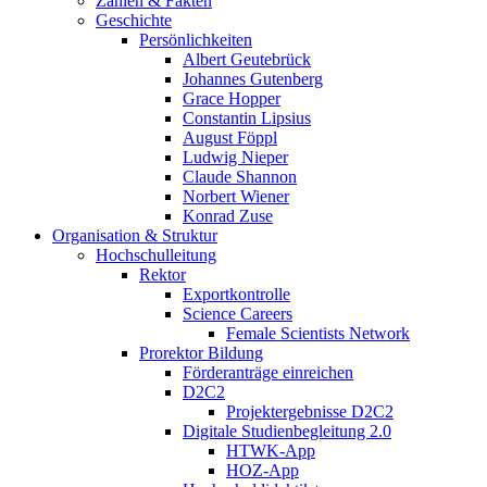
Zahlen & Fakten
Geschichte
Persönlichkeiten
Albert Geutebrück
Johannes Gutenberg
Grace Hopper
Constantin Lipsius
August Föppl
Ludwig Nieper
Claude Shannon
Norbert Wiener
Konrad Zuse
Organisation & Struktur
Hochschulleitung
Rektor
Exportkontrolle
Science Careers
Female Scientists Network
Prorektor Bildung
Förderanträge einreichen
D2C2
Projektergebnisse D2C2
Digitale Studienbegleitung 2.0
HTWK-App
HOZ-App