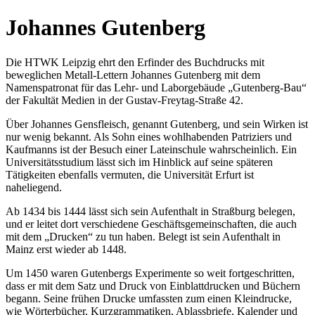
Johannes Gutenberg
Die HTWK Leipzig ehrt den Erfinder des Buchdrucks mit
beweglichen Metall-Lettern Johannes Gutenberg mit dem
Namenspatronat für das Lehr- und Laborgebäude „Gutenberg-Bau“
der Fakultät Medien in der Gustav-Freytag-Straße 42.
Über Johannes Gensfleisch, genannt Gutenberg, und sein Wirken ist
nur wenig bekannt. Als Sohn eines wohlhabenden Patriziers und
Kaufmanns ist der Besuch einer Lateinschule wahrscheinlich. Ein
Universitätsstudium lässt sich im Hinblick auf seine späteren
Tätigkeiten ebenfalls vermuten, die Universität Erfurt ist
naheliegend.
Ab 1434 bis 1444 lässt sich sein Aufenthalt in Straßburg belegen,
und er leitet dort verschiedene Geschäftsgemeinschaften, die auch
mit dem „Drucken“ zu tun haben. Belegt ist sein Aufenthalt in
Mainz erst wieder ab 1448.
Um 1450 waren Gutenbergs Experimente so weit fortgeschritten,
dass er mit dem Satz und Druck von Einblattdrucken und Büchern
begann. Seine frühen Drucke umfassten zum einen Kleindrucke,
wie Wörterbücher, Kurzgrammatiken, Ablassbriefe, Kalender und