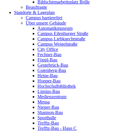
Bildschirmarbeitsplatz Brille
Beauftragte
Standorte & Lageplan
Campus barrierefrei
Über unsere Gebäude
Automatikmuseum
Campus Eilenburger Straße
Campus Liebknechtstraße
Campus Weigelstraße
City Office
Fechner-Bau
Föppl-Bau
Geutebrück-Bau
Gutenberg-Bau
Heine-Bau
Hopper-Bau
Hochschulbibliothek
Lipsius-Bau
Medienzentrum
Mensa
Nieper-Bau
Shannon-Bau
Sporthalle
Trefftz-Bau
Trefftz-Bau - Haus C