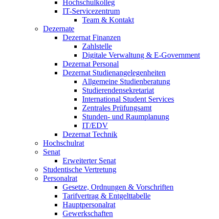
Hochschulkolleg
IT-Servicezentrum
Team & Kontakt
Dezernate
Dezernat Finanzen
Zahlstelle
Digitale Verwaltung & E-Government
Dezernat Personal
Dezernat Studienangelegenheiten
Allgemeine Studienberatung
Studierendensekretariat
International Student Services
Zentrales Prüfungsamt
Stunden- und Raumplanung
IT/EDV
Dezernat Technik
Hochschulrat
Senat
Erweiterter Senat
Studentische Vertretung
Personalrat
Gesetze, Ordnungen & Vorschriften
Tarifvertrag & Entgelttabelle
Hauptpersonalrat
Gewerkschaften