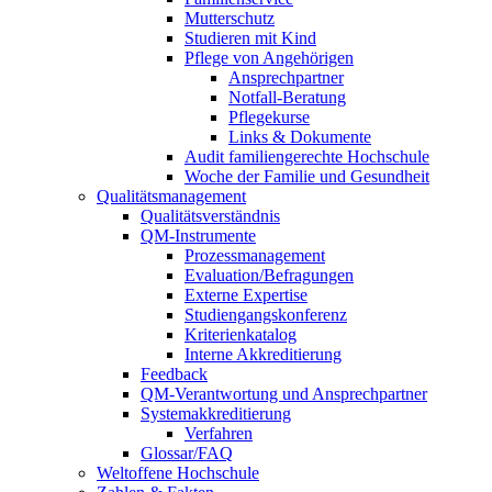
Mutterschutz
Studieren mit Kind
Pflege von Angehörigen
Ansprechpartner
Notfall-Beratung
Pflegekurse
Links & Dokumente
Audit familiengerechte Hochschule
Woche der Familie und Gesundheit
Qualitätsmanagement
Qualitätsverständnis
QM-Instrumente
Prozessmanagement
Evaluation/Befragungen
Externe Expertise
Studiengangskonferenz
Kriterienkatalog
Interne Akkreditierung
Feedback
QM-Verantwortung und Ansprechpartner
Systemakkreditierung
Verfahren
Glossar/FAQ
Weltoffene Hochschule