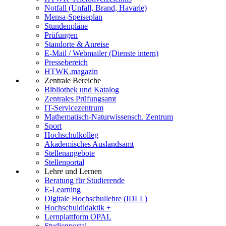
Notfall (Unfall, Brand, Havarie)
Mensa-Speiseplan
Stundenpläne
Prüfungen
Standorte & Anreise
E-Mail / Webmailer (Dienste intern)
Pressebereich
HTWK.magazin
Zentrale Bereiche
Bibliothek und Katalog
Zentrales Prüfungsamt
IT-Servicezentrum
Mathematisch-Naturwissensch. Zentrum
Sport
Hochschulkolleg
Akademisches Auslandsamt
Stellenangebote
Stellenportal
Lehre und Lernen
Beratung für Studierende
E-Learning
Digitale Hochschullehre (IDLL)
Hochschuldidaktik +
Lernplattform OPAL
Studienportal