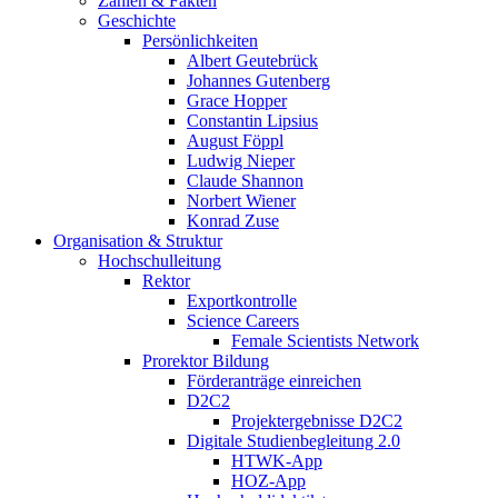
Zahlen & Fakten
Geschichte
Persönlichkeiten
Albert Geutebrück
Johannes Gutenberg
Grace Hopper
Constantin Lipsius
August Föppl
Ludwig Nieper
Claude Shannon
Norbert Wiener
Konrad Zuse
Organisation & Struktur
Hochschulleitung
Rektor
Exportkontrolle
Science Careers
Female Scientists Network
Prorektor Bildung
Förderanträge einreichen
D2C2
Projektergebnisse D2C2
Digitale Studienbegleitung 2.0
HTWK-App
HOZ-App