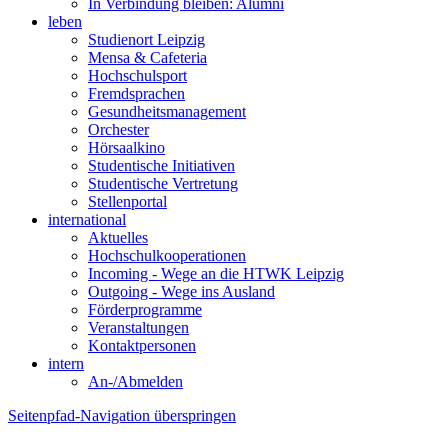
In Verbindung bleiben: Alumni
leben
Studienort Leipzig
Mensa & Cafeteria
Hochschulsport
Fremdsprachen
Gesundheitsmanagement
Orchester
Hörsaalkino
Studentische Initiativen
Studentische Vertretung
Stellenportal
international
Aktuelles
Hochschulkooperationen
Incoming - Wege an die HTWK Leipzig
Outgoing - Wege ins Ausland
Förderprogramme
Veranstaltungen
Kontaktpersonen
intern
An-/Abmelden
Seitenpfad-Navigation überspringen