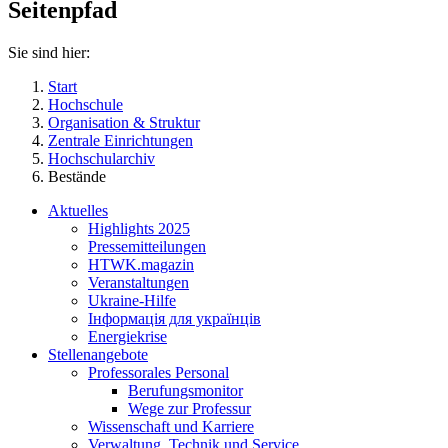
Seitenpfad
Sie sind hier:
Start
Hochschule
Organisation & Struktur
Zentrale Einrichtungen
Hochschularchiv
Bestände
Aktuelles
Highlights 2025
Pressemitteilungen
HTWK.magazin
Veranstaltungen
Ukraine-Hilfe
Інформація для українців
Energiekrise
Stellenangebote
Professorales Personal
Berufungsmonitor
Wege zur Professur
Wissenschaft und Karriere
Verwaltung, Technik und Service