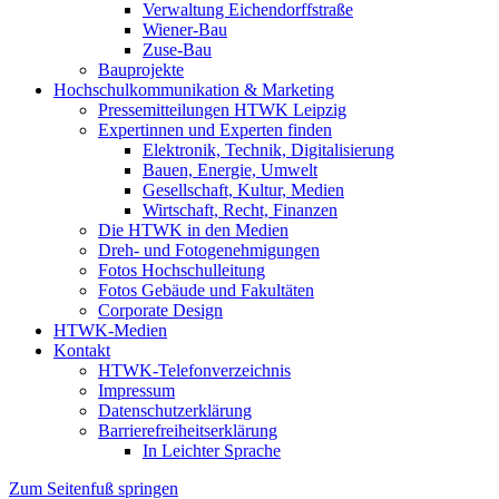
Verwaltung Eichendorffstraße
Wiener-Bau
Zuse-Bau
Bauprojekte
Hochschulkommunikation & Marketing
Pressemitteilungen HTWK Leipzig
Expertinnen und Experten finden
Elektronik, Technik, Digitalisierung
Bauen, Energie, Umwelt
Gesellschaft, Kultur, Medien
Wirtschaft, Recht, Finanzen
Die HTWK in den Medien
Dreh- und Fotogenehmigungen
Fotos Hochschulleitung
Fotos Gebäude und Fakultäten
Corporate Design
HTWK-Medien
Kontakt
HTWK-Telefonverzeichnis
Impressum
Datenschutzerklärung
Barrierefreiheitserklärung
In Leichter Sprache
Zum Seitenfuß springen