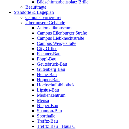
Bildschirmarbeitsplatz Brille
Beauftragte
Standorte & Lageplan
Campus barrierefrei
Über unsere Gebäude
Automatikmuseum
Campus Eilenburger Straße
Campus Liebknechtstraße
Campus Weigelstraße
City Office
Fechner-Bau
Föppl-Bau
Geutebrück-Bau
Gutenberg-Bau
Heine-Bau
Hopper-Bau
Hochschulbibliothek
Lipsius-Bau
Medienzentrum
Mensa
Nieper-Bau
Shannon-Bau
Sporthalle
Trefftz-Bau
Trefftz-Bau - Haus C