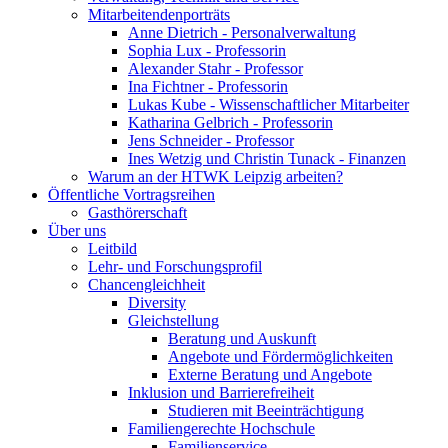
Mitarbeitendenporträts
Anne Dietrich - Personalverwaltung
Sophia Lux - Professorin
Alexander Stahr - Professor
Ina Fichtner - Professorin
Lukas Kube - Wissenschaftlicher Mitarbeiter
Katharina Gelbrich - Professorin
Jens Schneider - Professor
Ines Wetzig und Christin Tunack - Finanzen
Warum an der HTWK Leipzig arbeiten?
Öffentliche Vortragsreihen
Gasthörerschaft
Über uns
Leitbild
Lehr- und Forschungsprofil
Chancengleichheit
Diversity
Gleichstellung
Beratung und Auskunft
Angebote und Fördermöglichkeiten
Externe Beratung und Angebote
Inklusion und Barrierefreiheit
Studieren mit Beeinträchtigung
Familiengerechte Hochschule
Familienservice