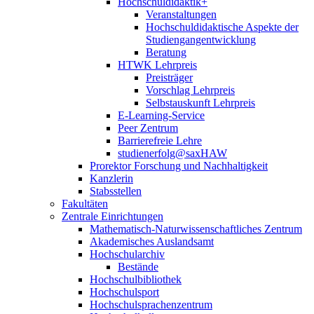
Hochschuldidaktik+
Veranstaltungen
Hochschuldidaktische Aspekte der
Studiengangentwicklung
Beratung
HTWK Lehrpreis
Preisträger
Vorschlag Lehrpreis
Selbstauskunft Lehrpreis
E-Learning-Service
Peer Zentrum
Barrierefreie Lehre
studienerfolg@saxHAW
Prorektor Forschung und Nachhaltigkeit
Kanzlerin
Stabsstellen
Fakultäten
Zentrale Einrichtungen
Mathematisch-Naturwissenschaftliches Zentrum
Akademisches Auslandsamt
Hochschularchiv
Bestände
Hochschulbibliothek
Hochschulsport
Hochschulsprachenzentrum