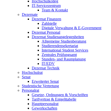
Hochschulkolleg
IT-Servicezentrum
Team & Kontakt
Dezernate
Dezernat Finanzen
Zahlstelle
Digitale Verwaltung & E-Government
Dezernat Personal
Dezernat Studienangelegenheiten
Allgemeine Studienberatung
Studierendensekretariat
International Student Services
Zentrales Prüfungsamt
Stunden- und Raumplanung
IT/EDV
Dezernat Technik
Hochschulrat
Senat
Erweiterter Senat
Studentische Vertretung
Personalrat
Gesetze, Ordnungen & Vorschriften
Tarifvertrag & Entgelttabelle
Hauptpersonalrat
Gewerkschaften