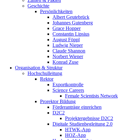
Zahlen & Fakten
Geschichte
Persönlichkeiten
Albert Geutebrück
Johannes Gutenberg
Grace Hopper
Constantin Lipsius
August Föppl
Ludwig Nieper
Claude Shannon
Norbert Wiener
Konrad Zuse
Organisation & Struktur
Hochschulleitung
Rektor
Exportkontrolle
Science Careers
Female Scientists Network
Prorektor Bildung
Förderanträge einreichen
D2C2
Projektergebnisse D2C2
Digitale Studienbegleitung 2.0
HTWK-App
HOZ-App