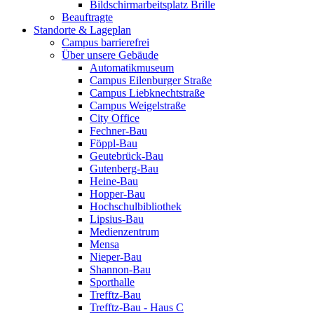
Bildschirmarbeitsplatz Brille
Beauftragte
Standorte & Lageplan
Campus barrierefrei
Über unsere Gebäude
Automatikmuseum
Campus Eilenburger Straße
Campus Liebknechtstraße
Campus Weigelstraße
City Office
Fechner-Bau
Föppl-Bau
Geutebrück-Bau
Gutenberg-Bau
Heine-Bau
Hopper-Bau
Hochschulbibliothek
Lipsius-Bau
Medienzentrum
Mensa
Nieper-Bau
Shannon-Bau
Sporthalle
Trefftz-Bau
Trefftz-Bau - Haus C