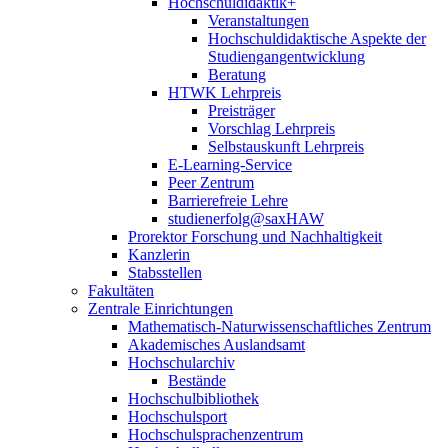
Hochschuldidaktik+
Veranstaltungen
Hochschuldidaktische Aspekte der
Studiengangentwicklung
Beratung
HTWK Lehrpreis
Preisträger
Vorschlag Lehrpreis
Selbstauskunft Lehrpreis
E-Learning-Service
Peer Zentrum
Barrierefreie Lehre
studienerfolg@saxHAW
Prorektor Forschung und Nachhaltigkeit
Kanzlerin
Stabsstellen
Fakultäten
Zentrale Einrichtungen
Mathematisch-Naturwissenschaftliches Zentrum
Akademisches Auslandsamt
Hochschularchiv
Bestände
Hochschulbibliothek
Hochschulsport
Hochschulsprachenzentrum