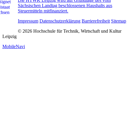
Die HTWK Leipzig wird auf Grundlage des vom
Sächsischen Landtag beschlossenen Haushalts aus
Steuermitteln mitfinanziert.
Impressum
Datenschutzerklärung
Barrierefreiheit
Sitemap
© 2026 Hochschule für Technik, Wirtschaft und Kultur
Leipzig
MobileNavi