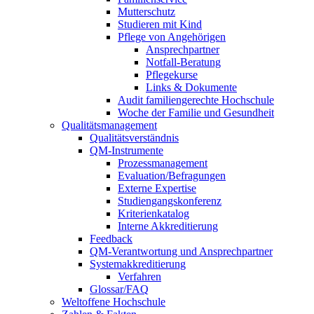
Mutterschutz
Studieren mit Kind
Pflege von Angehörigen
Ansprechpartner
Notfall-Beratung
Pflegekurse
Links & Dokumente
Audit familiengerechte Hochschule
Woche der Familie und Gesundheit
Qualitätsmanagement
Qualitätsverständnis
QM-Instrumente
Prozessmanagement
Evaluation/Befragungen
Externe Expertise
Studiengangskonferenz
Kriterienkatalog
Interne Akkreditierung
Feedback
QM-Verantwortung und Ansprechpartner
Systemakkreditierung
Verfahren
Glossar/FAQ
Weltoffene Hochschule