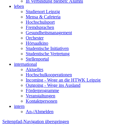
In Verbindung bleiben: Alumni
leben
Studienort Leipzig
Mensa & Cafeteria
Hochschulsport
Fremdsprachen
Gesundheitsmanagement
Orchester
Hörsaalkino
Studentische Initiativen
Studentische Vertretung
Stellenportal
international
Aktuelles
Hochschulkooperationen
Incoming - Wege an die HTWK Leipzig
Outgoing - Wege ins Ausland
Förderprogramme
Veranstaltungen
Kontaktpersonen
intern
An-/Abmelden
Seitenpfad-Navigation überspringen