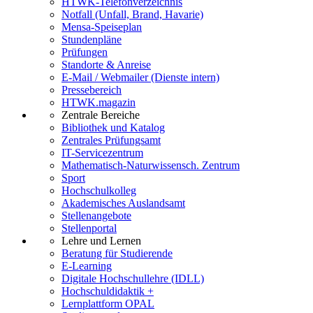
HTWK-Telefonverzeichnis
Notfall (Unfall, Brand, Havarie)
Mensa-Speiseplan
Stundenpläne
Prüfungen
Standorte & Anreise
E-Mail / Webmailer (Dienste intern)
Pressebereich
HTWK.magazin
Zentrale Bereiche
Bibliothek und Katalog
Zentrales Prüfungsamt
IT-Servicezentrum
Mathematisch-Naturwissensch. Zentrum
Sport
Hochschulkolleg
Akademisches Auslandsamt
Stellenangebote
Stellenportal
Lehre und Lernen
Beratung für Studierende
E-Learning
Digitale Hochschullehre (IDLL)
Hochschuldidaktik +
Lernplattform OPAL