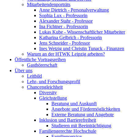
Mitarbeitendenporträts
Anne Dietrich - Personalverwaltung
Sophia Lux - Professorin
Alexander Stahr - Professor
Ina Fichtner - Professorin
Lukas Kube - Wissenschaftlicher Mitarbeiter
Katharina Gelbrich - Professorin
Jens Schneider - Professor
Ines Wetzig und Christin Tunack - Finanzen
Warum an der HTWK Leipzig arbeiten?
Öffentliche Vortragsreihen
Gasthörerschaft
Über uns
Leitbild
Lehr- und Forschungsprofil
Chancengleichheit
Diversity
Gleichstellung
Beratung und Auskunft
Angebote und Fördermöglichkeiten
Externe Beratung und Angebote
Inklusion und Barrierefreiheit
Studieren mit Beeinträchtigung
Familiengerechte Hochschule
Familienservice