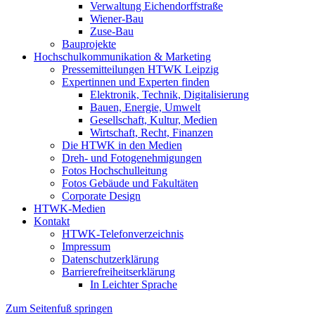
Verwaltung Eichendorffstraße
Wiener-Bau
Zuse-Bau
Bauprojekte
Hochschulkommunikation & Marketing
Pressemitteilungen HTWK Leipzig
Expertinnen und Experten finden
Elektronik, Technik, Digitalisierung
Bauen, Energie, Umwelt
Gesellschaft, Kultur, Medien
Wirtschaft, Recht, Finanzen
Die HTWK in den Medien
Dreh- und Fotogenehmigungen
Fotos Hochschulleitung
Fotos Gebäude und Fakultäten
Corporate Design
HTWK-Medien
Kontakt
HTWK-Telefonverzeichnis
Impressum
Datenschutzerklärung
Barrierefreiheitserklärung
In Leichter Sprache
Zum Seitenfuß springen