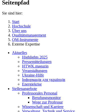
Seitenpfad
Sie sind hier:
Start
Hochschule
Über uns
Qualitätsmanagement
QM-Instrumente
Externe Expertise
Aktuelles
Highlights 2025
Pressemitteilungen
HTWK.magazin
Veranstaltungen
Ukraine-Hilfe
Інформація для українців
Energiekrise
Stellenangebote
Professorales Personal
Berufungsmonitor
Wege zur Professur
Wissenschaft und Karriere
Verwaltung, Technik und Service