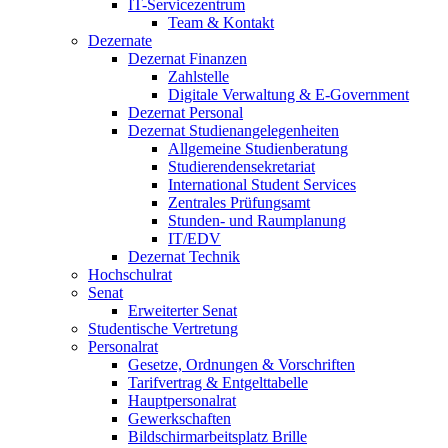
IT-Servicezentrum
Team & Kontakt
Dezernate
Dezernat Finanzen
Zahlstelle
Digitale Verwaltung & E-Government
Dezernat Personal
Dezernat Studienangelegenheiten
Allgemeine Studienberatung
Studierendensekretariat
International Student Services
Zentrales Prüfungsamt
Stunden- und Raumplanung
IT/EDV
Dezernat Technik
Hochschulrat
Senat
Erweiterter Senat
Studentische Vertretung
Personalrat
Gesetze, Ordnungen & Vorschriften
Tarifvertrag & Entgelttabelle
Hauptpersonalrat
Gewerkschaften
Bildschirmarbeitsplatz Brille