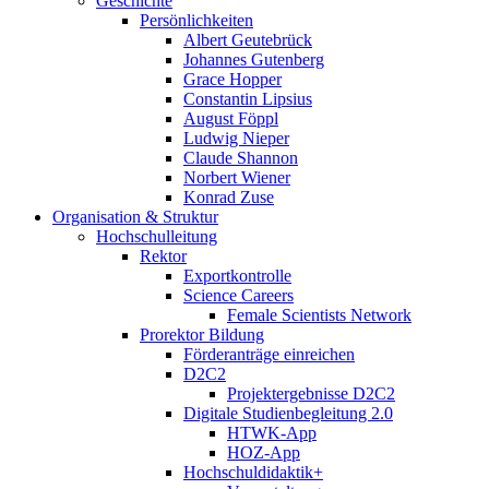
Geschichte
Persönlichkeiten
Albert Geutebrück
Johannes Gutenberg
Grace Hopper
Constantin Lipsius
August Föppl
Ludwig Nieper
Claude Shannon
Norbert Wiener
Konrad Zuse
Organisation & Struktur
Hochschulleitung
Rektor
Exportkontrolle
Science Careers
Female Scientists Network
Prorektor Bildung
Förderanträge einreichen
D2C2
Projektergebnisse D2C2
Digitale Studienbegleitung 2.0
HTWK-App
HOZ-App
Hochschuldidaktik+