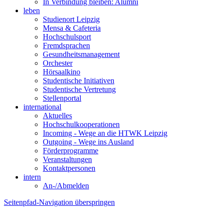
In Verbindung bleiben: Alumni
leben
Studienort Leipzig
Mensa & Cafeteria
Hochschulsport
Fremdsprachen
Gesundheitsmanagement
Orchester
Hörsaalkino
Studentische Initiativen
Studentische Vertretung
Stellenportal
international
Aktuelles
Hochschulkooperationen
Incoming - Wege an die HTWK Leipzig
Outgoing - Wege ins Ausland
Förderprogramme
Veranstaltungen
Kontaktpersonen
intern
An-/Abmelden
Seitenpfad-Navigation überspringen