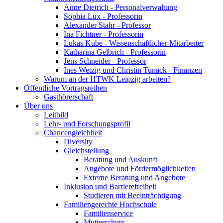
Anne Dietrich - Personalverwaltung
Sophia Lux - Professorin
Alexander Stahr - Professor
Ina Fichtner - Professorin
Lukas Kube - Wissenschaftlicher Mitarbeiter
Katharina Gelbrich - Professorin
Jens Schneider - Professor
Ines Wetzig und Christin Tunack - Finanzen
Warum an der HTWK Leipzig arbeiten?
Öffentliche Vortragsreihen
Gasthörerschaft
Über uns
Leitbild
Lehr- und Forschungsprofil
Chancengleichheit
Diversity
Gleichstellung
Beratung und Auskunft
Angebote und Fördermöglichkeiten
Externe Beratung und Angebote
Inklusion und Barrierefreiheit
Studieren mit Beeinträchtigung
Familiengerechte Hochschule
Familienservice
Mutterschutz