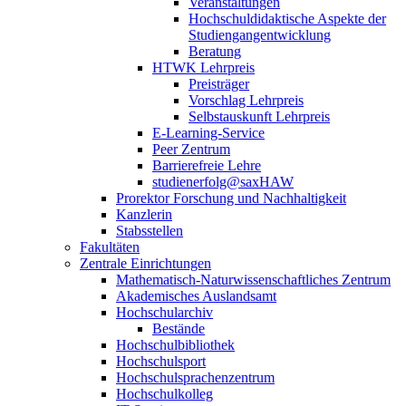
Veranstaltungen
Hochschuldidaktische Aspekte der
Studiengangentwicklung
Beratung
HTWK Lehrpreis
Preisträger
Vorschlag Lehrpreis
Selbstauskunft Lehrpreis
E-Learning-Service
Peer Zentrum
Barrierefreie Lehre
studienerfolg@saxHAW
Prorektor Forschung und Nachhaltigkeit
Kanzlerin
Stabsstellen
Fakultäten
Zentrale Einrichtungen
Mathematisch-Naturwissenschaftliches Zentrum
Akademisches Auslandsamt
Hochschularchiv
Bestände
Hochschulbibliothek
Hochschulsport
Hochschulsprachenzentrum
Hochschulkolleg