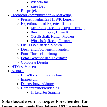
Wiener-Bau
Zuse-Bau
Bauprojekte
Hochschulkommunikation & Marketing
Pressemitteilungen HTWK Leipzig
Expertinnen und Experten finden
Elektronik, Technik, Digitalisierung
Bauen, Energie, Umwelt
Gesellschaft, Kultur, Medien
Wirtschaft, Recht, Finanzen
Die HTWK in den Medien
Dreh- und Fotogenehmigungen
Fotos Hochschulleitung
Fotos Gebäude und Fakultäten
Corporate Design
HTWK-Medien
Kontakt
HTWK-Telefonverzeichnis
Impressum
Datenschutzerklärung
Barrierefreiheitserklärung
In Leichter Sprache
Solarfassade von Leipziger Forschenden für
Innovationspreis Reallabore 2022 nominiert