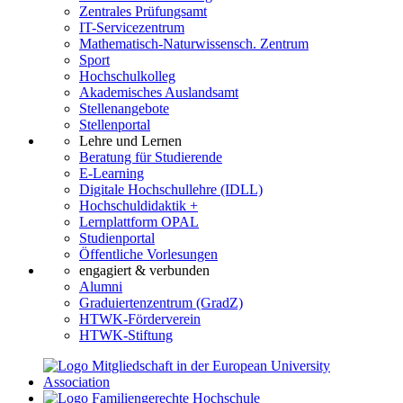
Zentrales Prüfungsamt
IT-Servicezentrum
Mathematisch-Naturwissensch. Zentrum
Sport
Hochschulkolleg
Akademisches Auslandsamt
Stellenangebote
Stellenportal
Lehre und Lernen
Beratung für Studierende
E-Learning
Digitale Hochschullehre (IDLL)
Hochschuldidaktik +
Lernplattform OPAL
Studienportal
Öffentliche Vorlesungen
engagiert & verbunden
Alumni
Graduiertenzentrum (GradZ)
HTWK-Förderverein
HTWK-Stiftung