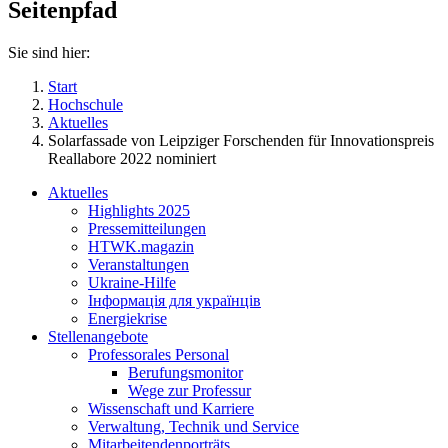
Seitenpfad
Sie sind hier:
Start
Hochschule
Aktuelles
Solarfassade von Leipziger Forschenden für Innovationspreis
Reallabore 2022 nominiert
Aktuelles
Highlights 2025
Pressemitteilungen
HTWK.magazin
Veranstaltungen
Ukraine-Hilfe
Інформація для українців
Energiekrise
Stellenangebote
Professorales Personal
Berufungsmonitor
Wege zur Professur
Wissenschaft und Karriere
Verwaltung, Technik und Service
Mitarbeitendenporträts