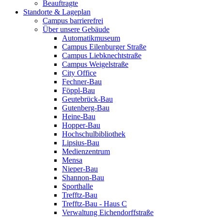
Beauftragte
Standorte & Lageplan
Campus barrierefrei
Über unsere Gebäude
Automatikmuseum
Campus Eilenburger Straße
Campus Liebknechtstraße
Campus Weigelstraße
City Office
Fechner-Bau
Föppl-Bau
Geutebrück-Bau
Gutenberg-Bau
Heine-Bau
Hopper-Bau
Hochschulbibliothek
Lipsius-Bau
Medienzentrum
Mensa
Nieper-Bau
Shannon-Bau
Sporthalle
Trefftz-Bau
Trefftz-Bau - Haus C
Verwaltung Eichendorffstraße