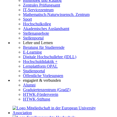
Bibliothek und Katalog
Zentrales Prüfungsamt
IT-Servicezentrum
Mathematisch-Naturwissensch. Zentrum
Sport
Hochschulkolleg
Akademisches Auslandsamt
Stellenangebote
Stellenportal
Lehre und Lernen
Beratung für Studierende
E-Learning
Digitale Hochschullehre (IDLL)
Hochschuldidaktik +
Lernplattform OPAL
Studienportal
Öffentliche Vorlesungen
engagiert & verbunden
Alumni
Graduiertenzentrum (GradZ)
HTWK-Förderverein
HTWK-Stiftung