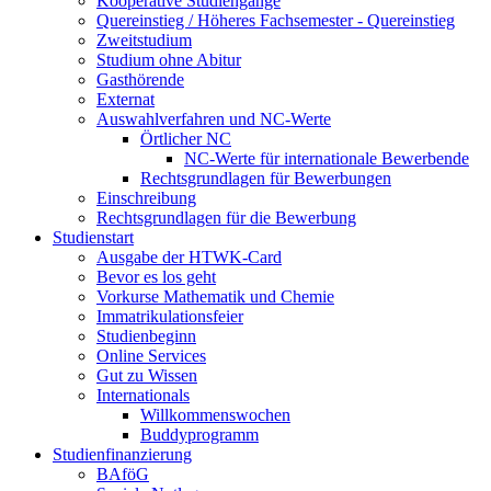
Kooperative Studiengänge
Quereinstieg / Höheres Fachsemester - Quereinstieg
Zweitstudium
Studium ohne Abitur
Gasthörende
Externat
Auswahlverfahren und NC-Werte
Örtlicher NC
NC-Werte für internationale Bewerbende
Rechtsgrundlagen für Bewerbungen
Einschreibung
Rechtsgrundlagen für die Bewerbung
Studienstart
Ausgabe der HTWK-Card
Bevor es los geht
Vorkurse Mathematik und Chemie
Immatrikulationsfeier
Studienbeginn
Online Services
Gut zu Wissen
Internationals
Willkommenswochen
Buddyprogramm
Studienfinanzierung
BAföG