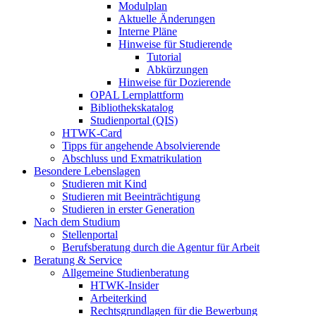
Modulplan
Aktuelle Änderungen
Interne Pläne
Hinweise für Studierende
Tutorial
Abkürzungen
Hinweise für Dozierende
OPAL Lernplattform
Bibliothekskatalog
Studienportal (QIS)
HTWK-Card
Tipps für angehende Absolvierende
Abschluss und Exmatrikulation
Besondere Lebenslagen
Studieren mit Kind
Studieren mit Beeinträchtigung
Studieren in erster Generation
Nach dem Studium
Stellenportal
Berufsberatung durch die Agentur für Arbeit
Beratung & Service
Allgemeine Studienberatung
HTWK-Insider
Arbeiterkind
Rechtsgrundlagen für die Bewerbung