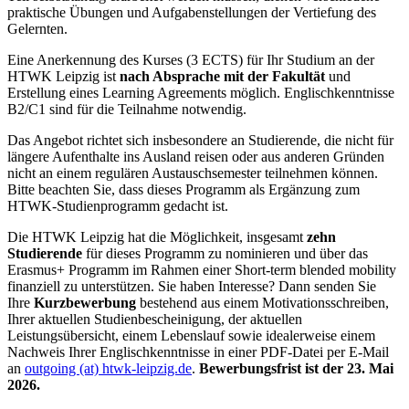
praktische Übungen und Aufgabenstellungen der Vertiefung des
Gelernten.
Eine Anerkennung des Kurses (3 ECTS) für Ihr Studium an der
HTWK Leipzig ist
nach Absprache mit der Fakultät
und
Erstellung eines Learning Agreements möglich. Englischkenntnisse
B2/C1 sind für die Teilnahme notwendig.
Das Angebot richtet sich insbesondere an Studierende, die nicht für
längere Aufenthalte ins Ausland reisen oder aus anderen Gründen
nicht an einem regulären Austauschsemester teilnehmen können.
Bitte beachten Sie, dass dieses Programm als Ergänzung zum
HTWK-Studienprogramm gedacht ist.
Die HTWK Leipzig hat die Möglichkeit, insgesamt
zehn
Studierende
für dieses Programm zu nominieren und über das
Erasmus+ Programm im Rahmen einer Short-term blended mobility
finanziell zu unterstützen. Sie haben Interesse? Dann senden Sie
Ihre
Kurzbewerbung
bestehend aus einem Motivationsschreiben,
Ihrer aktuellen Studienbescheinigung, der aktuellen
Leistungsübersicht, einem Lebenslauf sowie idealerweise einem
Nachweis Ihrer Englischkenntnisse in einer PDF-Datei per E-Mail
an
outgoing (at) htwk-leipzig.de
.
Bewerbungsfrist ist der 23. Mai
2026.