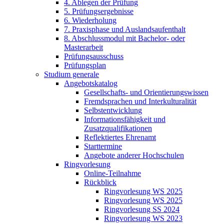
4. Ablegen der Prüfung
5. Prüfungsergebnisse
6. Wiederholung
7. Praxisphase und Auslandsaufenthalt
8. Abschlussmodul mit Bachelor- oder
Masterarbeit
Prüfungsausschuss
Prüfungsplan
Studium generale
Angebotskatalog
Gesellschafts- und Orientierungswissen
Fremdsprachen und Interkulturalität
Selbstentwicklung
Informationsfähigkeit und
Zusatzqualifikationen
Reflektiertes Ehrenamt
Starttermine
Angebote anderer Hochschulen
Ringvorlesung
Online-Teilnahme
Rückblick
Ringvorlesung WS 2025
Ringvorlesung WS 2025
Ringvorlesung SS 2024
Ringvorlesung WS 2023