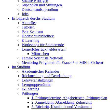
Soziale Notlagen
Stipendien und Stiftungen
Deutschlandstipendium
Jobs
Erfolgreich durchs Studium
Aktuelles
Tutorien
Peer Zentrum
Hochschulbibliothek
E-Learning
Workshops für Studierende
Lernerfolgsrückmeldesystem
Mitmachen
Female Scientists Network
Mentoring-Programm für Frauen* in MINT-Fächern
Im Studium
Akademischer Kalender
Rückmeldung und Beurlaubung
Lehrveranstaltungen
Lerngruppenräume
E-Learning
Prüfungen
1. Prüfungstermine, Abgabefristen, Prüfungsplan
2. Anmeldung, Abmeldung, Zulassung
3. Rücktritt, Krankheit und Versäumnis