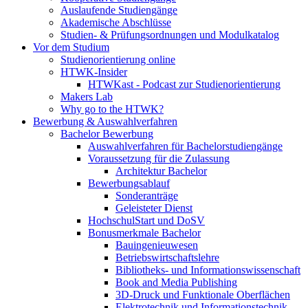
Auslaufende Studiengänge
Akademische Abschlüsse
Studien- & Prüfungsordnungen und Modulkatalog
Vor dem Studium
Studienorientierung online
HTWK-Insider
HTWKast - Podcast zur Studienorientierung
Makers Lab
Why go to the HTWK?
Bewerbung & Auswahlverfahren
Bachelor Bewerbung
Auswahlverfahren für Bachelorstudiengänge
Voraussetzung für die Zulassung
Architektur Bachelor
Bewerbungsablauf
Sonderanträge
Geleisteter Dienst
HochschulStart und DoSV
Bonusmerkmale Bachelor
Bauingenieuwesen
Betriebswirtschaftslehre
Bibliotheks- und Informationswissenschaft
Book and Media Publishing
3D-Druck und Funktionale Oberflächen
Elektrotechnik und Informationstechnik