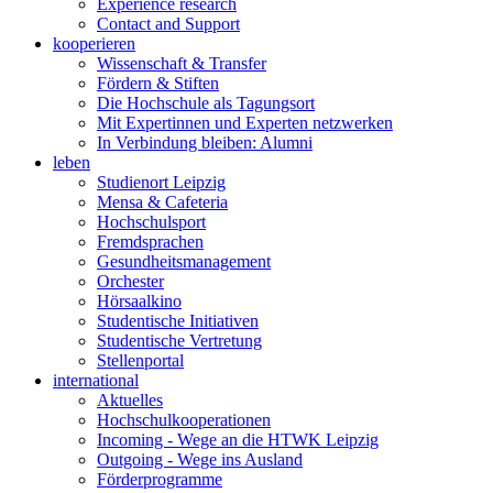
Experience research
Contact and Support
kooperieren
Wissenschaft & Transfer
Fördern & Stiften
Die Hochschule als Tagungsort
Mit Expertinnen und Experten netzwerken
In Verbindung bleiben: Alumni
leben
Studienort Leipzig
Mensa & Cafeteria
Hochschulsport
Fremdsprachen
Gesundheitsmanagement
Orchester
Hörsaalkino
Studentische Initiativen
Studentische Vertretung
Stellenportal
international
Aktuelles
Hochschulkooperationen
Incoming - Wege an die HTWK Leipzig
Outgoing - Wege ins Ausland
Förderprogramme