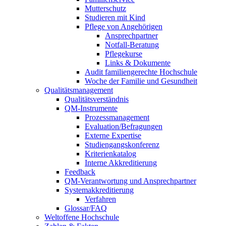
Mutterschutz
Studieren mit Kind
Pflege von Angehörigen
Ansprechpartner
Notfall-Beratung
Pflegekurse
Links & Dokumente
Audit familiengerechte Hochschule
Woche der Familie und Gesundheit
Qualitätsmanagement
Qualitätsverständnis
QM-Instrumente
Prozessmanagement
Evaluation/Befragungen
Externe Expertise
Studiengangskonferenz
Kriterienkatalog
Interne Akkreditierung
Feedback
QM-Verantwortung und Ansprechpartner
Systemakkreditierung
Verfahren
Glossar/FAQ
Weltoffene Hochschule