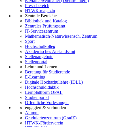
E-Mail / Webmailer (Dienste intern)
Pressebereich
HTWK.magazin
Zentrale Bereiche
Bibliothek und Katalog
Zentrales Prüfungsamt
IT-Servicezentrum
Mathematisch-Naturwissensch. Zentrum
Sport
Hochschulkolleg
Akademisches Auslandsamt
Stellenangebote
Stellenportal
Lehre und Lernen
Beratung für Studierende
E-Learning
Digitale Hochschullehre (IDLL)
Hochschuldidaktik +
Lernplattform OPAL
Studienportal
Öffentliche Vorlesungen
engagiert & verbunden
Alumni
Graduiertenzentrum (GradZ)
HTWK-Förderverein