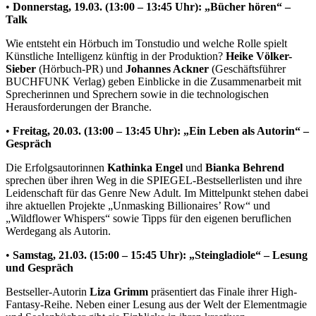
•
Donnerstag, 19.03. (13:00 – 13:45 Uhr): „Bücher hören“ –
Talk
Wie entsteht ein Hörbuch im Tonstudio und welche Rolle spielt
Künstliche Intelligenz künftig in der Produktion?
Heike Völker-
Sieber
(Hörbuch-PR) und
Johannes Ackner
(Geschäftsführer
BUCHFUNK Verlag) geben Einblicke in die Zusammenarbeit mit
Sprecherinnen und Sprechern sowie in die technologischen
Herausforderungen der Branche.
•
Freitag, 20.03. (13:00 – 13:45 Uhr): „Ein Leben als Autorin“ –
Gespräch
Die Erfolgsautorinnen
Kathinka Engel
und
Bianka Behrend
sprechen über ihren Weg in die SPIEGEL-Bestsellerlisten und ihre
Leidenschaft für das Genre New Adult. Im Mittelpunkt stehen dabei
ihre aktuellen Projekte „Unmasking Billionaires’ Row“ und
„Wildflower Whispers“ sowie Tipps für den eigenen beruflichen
Werdegang als Autorin.
•
Samstag, 21.03. (15:00 – 15:45 Uhr): „Steingladiole“ – Lesung
und Gespräch
Bestseller-Autorin
Liza Grimm
präsentiert das Finale ihrer High-
Fantasy-Reihe. Neben einer Lesung aus der Welt der Elementmagie