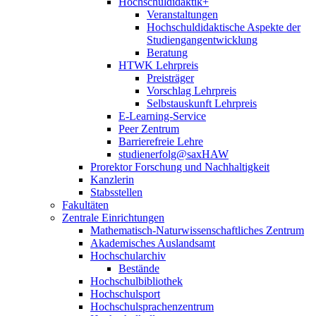
Hochschuldidaktik+
Veranstaltungen
Hochschuldidaktische Aspekte der
Studiengangentwicklung
Beratung
HTWK Lehrpreis
Preisträger
Vorschlag Lehrpreis
Selbstauskunft Lehrpreis
E-Learning-Service
Peer Zentrum
Barrierefreie Lehre
studienerfolg@saxHAW
Prorektor Forschung und Nachhaltigkeit
Kanzlerin
Stabsstellen
Fakultäten
Zentrale Einrichtungen
Mathematisch-Naturwissenschaftliches Zentrum
Akademisches Auslandsamt
Hochschularchiv
Bestände
Hochschulbibliothek
Hochschulsport
Hochschulsprachenzentrum