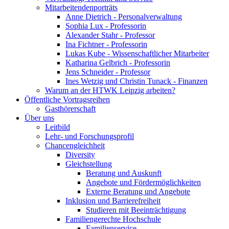
Mitarbeitendenporträts
Anne Dietrich - Personalverwaltung
Sophia Lux - Professorin
Alexander Stahr - Professor
Ina Fichtner - Professorin
Lukas Kube - Wissenschaftlicher Mitarbeiter
Katharina Gelbrich - Professorin
Jens Schneider - Professor
Ines Wetzig und Christin Tunack - Finanzen
Warum an der HTWK Leipzig arbeiten?
Öffentliche Vortragsreihen
Gasthörerschaft
Über uns
Leitbild
Lehr- und Forschungsprofil
Chancengleichheit
Diversity
Gleichstellung
Beratung und Auskunft
Angebote und Fördermöglichkeiten
Externe Beratung und Angebote
Inklusion und Barrierefreiheit
Studieren mit Beeinträchtigung
Familiengerechte Hochschule
Familienservice