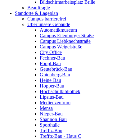
Bildschirmarbeitsplatz Brille
Beauftragte
Standorte & Lageplan
Campus barrierefrei
Über unsere Gebäude
Automatikmuseum
Campus Eilenburger Straße
Campus Liebknechtstraße
Campus Weigelstraße
City Office
Fechner-Bau
Föppl-Bau
Geutebrück-Bau
Gutenberg-Bau
Heine-Bau
Hopper-Bau
Hochschulbibliothek
Lipsius-Bau
Medienzentrum
Mensa
Nieper-Bau
Shannon-Bau
Sporthalle
Trefftz-Bau
Trefftz-Bau - Haus C