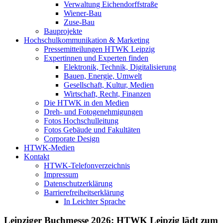
Verwaltung Eichendorffstraße
Wiener-Bau
Zuse-Bau
Bauprojekte
Hochschulkommunikation & Marketing
Pressemitteilungen HTWK Leipzig
Expertinnen und Experten finden
Elektronik, Technik, Digitalisierung
Bauen, Energie, Umwelt
Gesellschaft, Kultur, Medien
Wirtschaft, Recht, Finanzen
Die HTWK in den Medien
Dreh- und Fotogenehmigungen
Fotos Hochschulleitung
Fotos Gebäude und Fakultäten
Corporate Design
HTWK-Medien
Kontakt
HTWK-Telefonverzeichnis
Impressum
Datenschutzerklärung
Barrierefreiheitserklärung
In Leichter Sprache
Leipziger Buchmesse 2026: HTWK Leipzig lädt zum