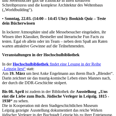
und Seelenbücher gibt sie Einblicke in ihren kreativen
Schreibprozess und die komplexe Architektur des Weltenbaus
(„Worldbuilding“).
•
Sonntag, 22.03. (14:00 – 14:45 Uhr): Bookish Quiz – Teste
dein Bücherwissen
In lockerer Atmosphäre sind alle Messebesucher eingeladen, ihr
Wissen über Klassiker, Bestseller und literarische Fun Facts zu
testen. Egal ob allein oder im Team – neben dem Spaß am Raten
warten attraktive Gewinne auf die Teilnehmenden.
Veranstaltungen in der Hochschulbibliothek
In der
Hochschulbibliothek
findet eine Lesung in der Reihe
„Leipzig liest“
statt:
Am
19. März
um liest Anke Engelmann aus ihrem Buch „Blender“.
Darin zeichnet sie das traurig-komische Leben eines Mannes nach,
der durch die DDR-Geschichte stolpert.
Bis 08. April
ist zudem in der Bibliothek die
Ausstellung „Uns
eint die Liebe zum Buch. Jüdische Verleger in Leipzig. 1815 -
1938“
zu sehen.
Die in Kooperation mit dem Stadtgeschichtlichen Museum
Leipzig gezeigte Ausstellung dokumentiert das reiche Wirken
jüdischer Verleger in der Buchstadt Leipzig bis zu ihrer Enteignung,