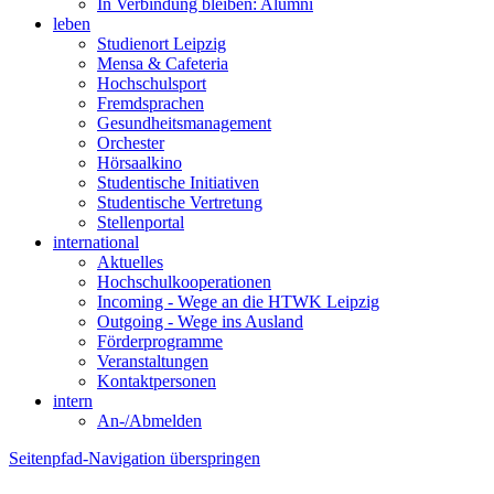
In Verbindung bleiben: Alumni
leben
Studienort Leipzig
Mensa & Cafeteria
Hochschulsport
Fremdsprachen
Gesundheitsmanagement
Orchester
Hörsaalkino
Studentische Initiativen
Studentische Vertretung
Stellenportal
international
Aktuelles
Hochschulkooperationen
Incoming - Wege an die HTWK Leipzig
Outgoing - Wege ins Ausland
Förderprogramme
Veranstaltungen
Kontaktpersonen
intern
An-/Abmelden
Seitenpfad-Navigation überspringen