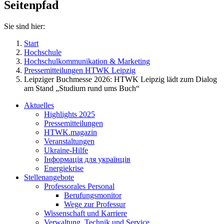
Seitenpfad
Sie sind hier:
Start
Hochschule
Hochschulkommunikation & Marketing
Pressemitteilungen HTWK Leipzig
Leipziger Buchmesse 2026: HTWK Leipzig lädt zum Dialog
am Stand „Studium rund ums Buch“
Aktuelles
Highlights 2025
Pressemitteilungen
HTWK.magazin
Veranstaltungen
Ukraine-Hilfe
Інформація для українців
Energiekrise
Stellenangebote
Professorales Personal
Berufungsmonitor
Wege zur Professur
Wissenschaft und Karriere
Verwaltung, Technik und Service