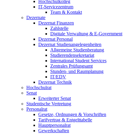
Hochschulkolleg
IT-Servicezentrum
Team & Kontakt
Dezernate
Dezernat Finanzen
Zahlstelle
Digitale Verwaltung & E-Government
Dezernat Personal
Dezernat Studienangelegenheiten
Allgemeine Studienberatung
Studierendensekretariat
International Student Services
Zentrales Prüfungsamt
Stunden- und Raumplanung
IT/EDV
Dezernat Technik
Hochschulrat
Senat
Erweiterter Senat
Studentische Vertretung
Personalrat
Gesetze, Ordnungen & Vorschriften
Tarifvertrag & Entgelttabelle
Hauptpersonalrat
Gewerkschaften