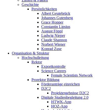
Zahlen & Fakten
Geschichte
Persönlichkeiten
Albert Geutebrück
Johannes Gutenberg
Grace Hopper
Constantin Lipsius
August Föppl
Ludwig Nieper
Claude Shannon
Norbert Wiener
Konrad Zuse
Organisation & Struktur
Hochschulleitung
Rektor
Exportkontrolle
Science Careers
Female Scientists Network
Prorektor Bildung
Förderanträge einreichen
D2C2
Projektergebnisse D2C2
Digitale Studienbegleitung 2.0
HTWK-App
HOZ-App