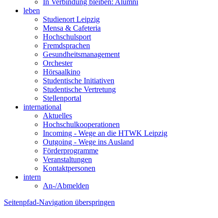
In Verbindung bleiben: Alumni
leben
Studienort Leipzig
Mensa & Cafeteria
Hochschulsport
Fremdsprachen
Gesundheitsmanagement
Orchester
Hörsaalkino
Studentische Initiativen
Studentische Vertretung
Stellenportal
international
Aktuelles
Hochschulkooperationen
Incoming - Wege an die HTWK Leipzig
Outgoing - Wege ins Ausland
Förderprogramme
Veranstaltungen
Kontaktpersonen
intern
An-/Abmelden
Seitenpfad-Navigation überspringen