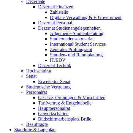
Dezernate
Dezernat Finanzen
Zahlstelle
Digitale Verwaltung & E-Government
Dezernat Personal
Dezernat Studienangelegenheiten
Allgemeine Studienberatung
Studierendensekretariat
International Student Services
Zentrales Prüfungsamt
Stunden- und Raumplanung
IT/EDV
Dezernat Technik
Hochschulrat
Senat
Erweiterter Senat
Studentische Vertretung
Personalrat
Gesetze, Ordnungen & Vorschriften
Tarifvertrag & Entgelttabelle
Hauptpersonalrat
Gewerkschaften
Bildschirmarbeitsplatz Brille
Beauftragte
Standorte & Lageplan