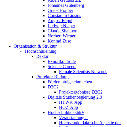
Albert Geutebrück
Johannes Gutenberg
Grace Hopper
Constantin Lipsius
August Föppl
Ludwig Nieper
Claude Shannon
Norbert Wiener
Konrad Zuse
Organisation & Struktur
Hochschulleitung
Rektor
Exportkontrolle
Science Careers
Female Scientists Network
Prorektor Bildung
Förderanträge einreichen
D2C2
Projektergebnisse D2C2
Digitale Studienbegleitung 2.0
HTWK-App
HOZ-App
Hochschuldidaktik+
Veranstaltungen
Hochschuldidaktische Aspekte der