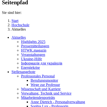
Seitenpfad
Sie sind hier:
Start
Hochschule
Aktuelles
Aktuelles
Highlights 2025
Pressemitteilungen
HTWK.magazin
Veranstaltungen
Ukraine-Hilfe
Інформація для українців
Energiekrise
Stellenangebote
Professorales Personal
Berufungsmonitor
Wege zur Professur
Wissenschaft und Karriere
Verwaltung, Technik und Service
Mitarbeitendenporträts
Anne Dietrich - Personalverwaltung
Sophia Lux - Professorin