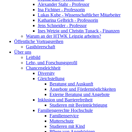
Alexander Stahr - Professor
Ina Fichtner - Professorin
Lukas Kube - Wissenschaftlicher Mitarbeiter
Katharina Gelbrich - Professorin
Jens Schneider - Professor
Ines Wetzig und Christin Tunack - Finanzen
Warum an der HTWK Leipzig arbeiten?
Öffentliche Vortragsreihen
Gasthörerschaft
Über uns
Leitbild
Lehr- und Forschungsprofil
Chancengleichheit
Diversity
Gleichstellung
Beratung und Auskunft
Angebote und Fördermöglichkeiten
Externe Beratung und Angebote
Inklusion und Barrierefreiheit
Studieren mit Beeinträchtigung
Familiengerechte Hochschule
Familienservice
Mutterschutz
Studieren mit Kind
Pflege von Angehörigen