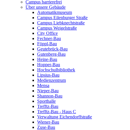
Campus barrierefrei
Über unsere Gebäude
Automatikmuseum
Campus Eilenburger Straße
Campus Liebknechtstraße
Campus Weigelstraße
City Office
Fechner-Bau
Föppl-Bau
Geutebrück-Bau
Gutenberg-Bau
Heine-Bau
Hopper-Bau
Hochschulbibliothek
Lipsius-Bau
Medienzentrum
Mensa
Nieper-Bau
Shannon-Bau
Sporthalle
Trefftz-Bau
Trefftz-Bau - Haus C
Verwaltung Eichendorffstraße
Wiener-Bau
Zuse-Bau