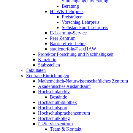
Studiengangentwicklung
Beratung
HTWK Lehrpreis
Preisträger
Vorschlag Lehrpreis
Selbstauskunft Lehrpreis
E-Learning-Service
Peer Zentrum
Barrierefreie Lehre
studienerfolg@saxHAW
Prorektor Forschung und Nachhaltigkeit
Kanzlerin
Stabsstellen
Fakultäten
Zentrale Einrichtungen
Mathematisch-Naturwissenschaftliches Zentrum
Akademisches Auslandsamt
Hochschularchiv
Bestände
Hochschulbibliothek
Hochschulsport
Hochschulsprachenzentrum
Hochschulkolleg
IT-Servicezentrum
Team & Kontakt