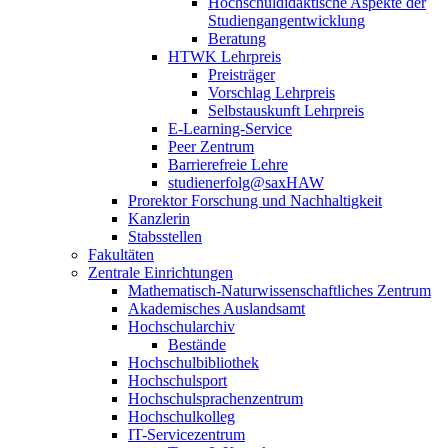
Hochschuldidaktische Aspekte der
Studiengangentwicklung
Beratung
HTWK Lehrpreis
Preisträger
Vorschlag Lehrpreis
Selbstauskunft Lehrpreis
E-Learning-Service
Peer Zentrum
Barrierefreie Lehre
studienerfolg@saxHAW
Prorektor Forschung und Nachhaltigkeit
Kanzlerin
Stabsstellen
Fakultäten
Zentrale Einrichtungen
Mathematisch-Naturwissenschaftliches Zentrum
Akademisches Auslandsamt
Hochschularchiv
Bestände
Hochschulbibliothek
Hochschulsport
Hochschulsprachenzentrum
Hochschulkolleg
IT-Servicezentrum