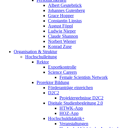
Persönlichkeiten
Albert Geutebrück
Johannes Gutenberg
Grace Hopper
Constantin Lipsius
August Föppl
Ludwig Nieper
Claude Shannon
Norbert Wiener
Konrad Zuse
Organisation & Struktur
Hochschulleitung
Rektor
Exportkontrolle
Science Careers
Female Scientists Network
Prorektor Bildung
Förderanträge einreichen
D2C2
Projektergebnisse D2C2
Digitale Studienbegleitung 2.0
HTWK-App
HOZ-App
Hochschuldidaktik+
Veranstaltungen