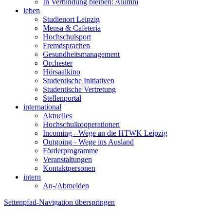
In Verbindung bleiben: Alumni
leben
Studienort Leipzig
Mensa & Cafeteria
Hochschulsport
Fremdsprachen
Gesundheitsmanagement
Orchester
Hörsaalkino
Studentische Initiativen
Studentische Vertretung
Stellenportal
international
Aktuelles
Hochschulkooperationen
Incoming - Wege an die HTWK Leipzig
Outgoing - Wege ins Ausland
Förderprogramme
Veranstaltungen
Kontaktpersonen
intern
An-/Abmelden
Seitenpfad-Navigation überspringen