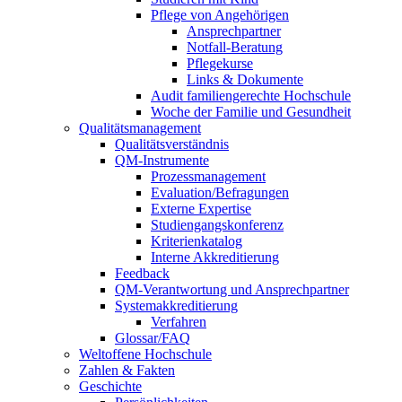
Pflege von Angehörigen
Ansprechpartner
Notfall-Beratung
Pflegekurse
Links & Dokumente
Audit familiengerechte Hochschule
Woche der Familie und Gesundheit
Qualitätsmanagement
Qualitätsverständnis
QM-Instrumente
Prozessmanagement
Evaluation/Befragungen
Externe Expertise
Studiengangskonferenz
Kriterienkatalog
Interne Akkreditierung
Feedback
QM-Verantwortung und Ansprechpartner
Systemakkreditierung
Verfahren
Glossar/FAQ
Weltoffene Hochschule
Zahlen & Fakten
Geschichte