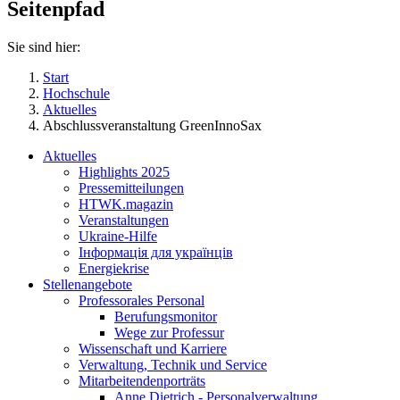
Seitenpfad
Sie sind hier:
Start
Hochschule
Aktuelles
Abschlussveranstaltung GreenInnoSax
Aktuelles
Highlights 2025
Pressemitteilungen
HTWK.magazin
Veranstaltungen
Ukraine-Hilfe
Інформація для українців
Energiekrise
Stellenangebote
Professorales Personal
Berufungsmonitor
Wege zur Professur
Wissenschaft und Karriere
Verwaltung, Technik und Service
Mitarbeitendenporträts
Anne Dietrich - Personalverwaltung