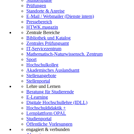
Stundenpläne
Prüfungen
Standorte & Anreise
E-Mail / Webmailer (Dienste intern)
Pressebereich
HTWK.magazin
Zentrale Bereiche
Bibliothek und Katalog
Zentrales Prüfungsamt
IT-Servicezentrum
Mathematisch-Naturwissensch. Zentrum
Sport
Hochschulkolleg
Akademisches Auslandsamt
Stellenangebote
Stellenportal
Lehre und Lernen
Beratung für Studierende
E-Learning
Digitale Hochschullehre (IDLL)
Hochschuldidaktik +
Lernplattform OPAL
Studienportal
Öffentliche Vorlesungen
engagiert & verbunden