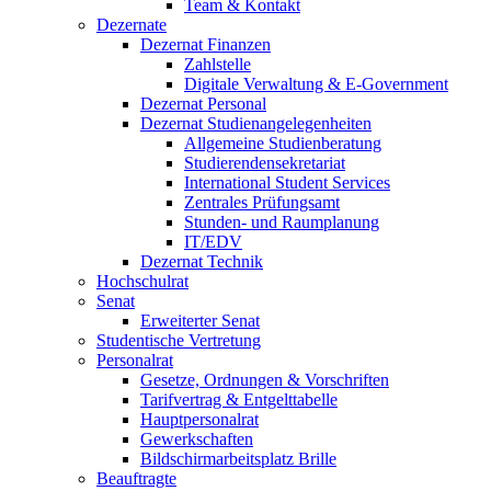
Team & Kontakt
Dezernate
Dezernat Finanzen
Zahlstelle
Digitale Verwaltung & E-Government
Dezernat Personal
Dezernat Studienangelegenheiten
Allgemeine Studienberatung
Studierendensekretariat
International Student Services
Zentrales Prüfungsamt
Stunden- und Raumplanung
IT/EDV
Dezernat Technik
Hochschulrat
Senat
Erweiterter Senat
Studentische Vertretung
Personalrat
Gesetze, Ordnungen & Vorschriften
Tarifvertrag & Entgelttabelle
Hauptpersonalrat
Gewerkschaften
Bildschirmarbeitsplatz Brille
Beauftragte