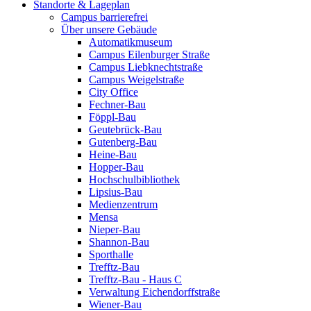
Standorte & Lageplan
Campus barrierefrei
Über unsere Gebäude
Automatikmuseum
Campus Eilenburger Straße
Campus Liebknechtstraße
Campus Weigelstraße
City Office
Fechner-Bau
Föppl-Bau
Geutebrück-Bau
Gutenberg-Bau
Heine-Bau
Hopper-Bau
Hochschulbibliothek
Lipsius-Bau
Medienzentrum
Mensa
Nieper-Bau
Shannon-Bau
Sporthalle
Trefftz-Bau
Trefftz-Bau - Haus C
Verwaltung Eichendorffstraße
Wiener-Bau