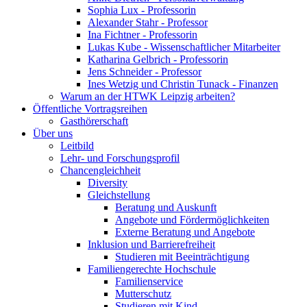
Sophia Lux - Professorin
Alexander Stahr - Professor
Ina Fichtner - Professorin
Lukas Kube - Wissenschaftlicher Mitarbeiter
Katharina Gelbrich - Professorin
Jens Schneider - Professor
Ines Wetzig und Christin Tunack - Finanzen
Warum an der HTWK Leipzig arbeiten?
Öffentliche Vortragsreihen
Gasthörerschaft
Über uns
Leitbild
Lehr- und Forschungsprofil
Chancengleichheit
Diversity
Gleichstellung
Beratung und Auskunft
Angebote und Fördermöglichkeiten
Externe Beratung und Angebote
Inklusion und Barrierefreiheit
Studieren mit Beeinträchtigung
Familiengerechte Hochschule
Familienservice
Mutterschutz
Studieren mit Kind