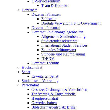
IT-Servicezentrum
Team & Kontakt
Dezernate
Dezernat Finanzen
Zahlstelle
Digitale Verwaltung & E-Government
Dezernat Personal
Dezernat Studienangelegenheiten
Allgemeine Studienberatung
Studierendensekretariat
International Student Services
Zentrales Prüfungsamt
Stunden- und Raumplanung
IT/EDV
Dezernat Technik
Hochschulrat
Senat
Erweiterter Senat
Studentische Vertretung
Personalrat
Gesetze, Ordnungen & Vorschriften
Tarifvertrag & Entgelttabelle
Hauptpersonalrat
Gewerkschaften
Bildschirmarbeitsplatz Brille