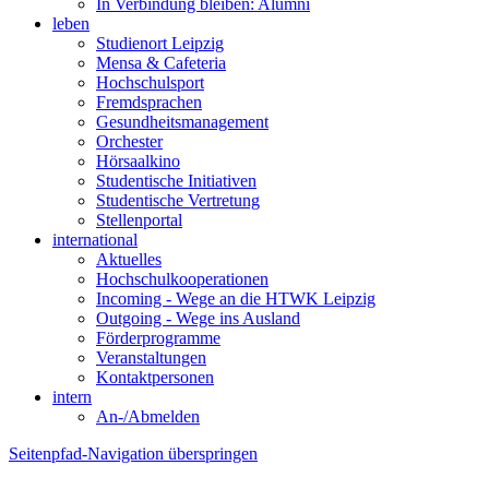
In Verbindung bleiben: Alumni
leben
Studienort Leipzig
Mensa & Cafeteria
Hochschulsport
Fremdsprachen
Gesundheitsmanagement
Orchester
Hörsaalkino
Studentische Initiativen
Studentische Vertretung
Stellenportal
international
Aktuelles
Hochschulkooperationen
Incoming - Wege an die HTWK Leipzig
Outgoing - Wege ins Ausland
Förderprogramme
Veranstaltungen
Kontaktpersonen
intern
An-/Abmelden
Seitenpfad-Navigation überspringen