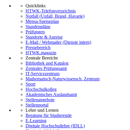
Quicklinks
HTWK-Telefonverzeichnis
Notfall (Unfall, Brand, Havarie)
Mensa-Speiseplan
Stundenpläne
Prüfungen
Standorte & Anreise
E-Mail / Webmailer (Dienste intern)
Pressebereich
HTWK.magazin
Zentrale Bereiche
Bibliothek und Katalog
Zentrales Prüfungsamt
IT-Servicezentrum
Mathematisch-Naturwissensch. Zentrum
Sport
Hochschulkolleg
Akademisches Auslandsamt
Stellenangebote
Stellenportal
Lehre und Lernen
Beratung für Studierende
E-Learning
Digitale Hochschullehre (IDLL)