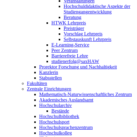
Veranstaltungen
Hochschuldidaktische Aspekte der
Studiengangentwicklung
Beratung
HTWK Lehrpreis
Preisträger
Vorschlag Lehrpreis
Selbstauskunft Lehrpreis
E-Learning-Service
Peer Zentrum
Barrierefreie Lehre
studienerfolg@saxHAW
Prorektor Forschung und Nachhaltigkeit
Kanzlerin
Stabsstellen
Fakultäten
Zentrale Einrichtungen
Mathematisch-Naturwissenschaftliches Zentrum
Akademisches Auslandsamt
Hochschularchiv
Bestände
Hochschulbibliothek
Hochschulsport
Hochschulsprachenzentrum
Hochschulkolleg