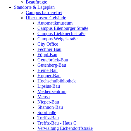
Beauftragte
Standorte & Lageplan
Campus barrierefrei
Über unsere Gebäude
Automatikmuseum
Campus Eilenburger Straße
Campus Liebknechtstraße
Campus Weigelstraße
City Office
Fechner-Bau
Föppl-Bau
Geutebrück-Bau
Gutenberg-Bau
Heine-Bau
Hopper-Bau
Hochschulbibliothek
Lipsius-Bau
Medienzentrum
Mensa
Nieper-Bau
Shannon-Bau
Sporthalle
Trefftz-Bau
Trefftz-Bau - Haus C
Verwaltung Eichendorffstraße