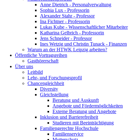
Anne Dietrich - Personalverwaltung
Sophia Lux - Professorin
Alexander Stahr - Professor
Ina Fichtner - Professorin
Lukas Kube - Wissenschaftlicher Mitarbeiter
Katharina Gelbrich - Professorin
Jens Schneider - Professor
Ines Wetzig und Christin Tunack - Finanzen
Warum an der HTWK Leipzig arbeiten?
Öffentliche Vortragsreihen
Gasthörerschaft
Über uns
Leitbild
Lehr- und Forschungsprofil
Chancengleichheit
Diversity
Gleichstellung
Beratung und Auskunft
Angebote und Fördermöglichkeiten
Externe Beratung und Angebote
Inklusion und Barrierefreiheit
Studieren mit Beeinträchtigung
Familiengerechte Hochschule
Familienservice
Mutterschutz