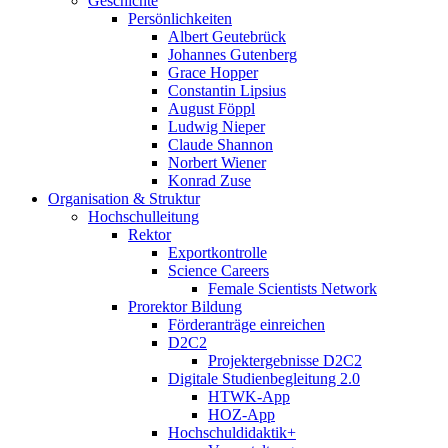
Geschichte
Persönlichkeiten
Albert Geutebrück
Johannes Gutenberg
Grace Hopper
Constantin Lipsius
August Föppl
Ludwig Nieper
Claude Shannon
Norbert Wiener
Konrad Zuse
Organisation & Struktur
Hochschulleitung
Rektor
Exportkontrolle
Science Careers
Female Scientists Network
Prorektor Bildung
Förderanträge einreichen
D2C2
Projektergebnisse D2C2
Digitale Studienbegleitung 2.0
HTWK-App
HOZ-App
Hochschuldidaktik+