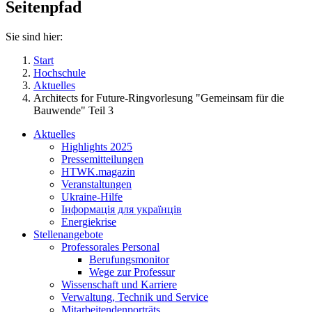
Seitenpfad
Sie sind hier:
Start
Hochschule
Aktuelles
Architects for Future-Ringvorlesung "Gemeinsam für die
Bauwende" Teil 3
Aktuelles
Highlights 2025
Pressemitteilungen
HTWK.magazin
Veranstaltungen
Ukraine-Hilfe
Інформація для українців
Energiekrise
Stellenangebote
Professorales Personal
Berufungsmonitor
Wege zur Professur
Wissenschaft und Karriere
Verwaltung, Technik und Service
Mitarbeitendenporträts