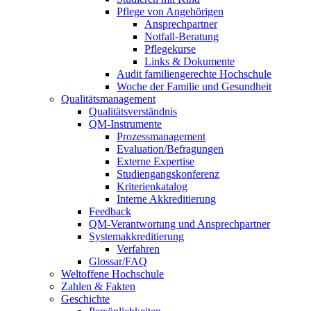
Pflege von Angehörigen
Ansprechpartner
Notfall-Beratung
Pflegekurse
Links & Dokumente
Audit familiengerechte Hochschule
Woche der Familie und Gesundheit
Qualitätsmanagement
Qualitätsverständnis
QM-Instrumente
Prozessmanagement
Evaluation/Befragungen
Externe Expertise
Studiengangskonferenz
Kriterienkatalog
Interne Akkreditierung
Feedback
QM-Verantwortung und Ansprechpartner
Systemakkreditierung
Verfahren
Glossar/FAQ
Weltoffene Hochschule
Zahlen & Fakten
Geschichte