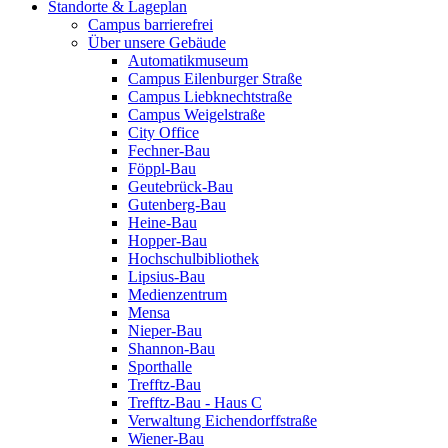
Standorte & Lageplan
Campus barrierefrei
Über unsere Gebäude
Automatikmuseum
Campus Eilenburger Straße
Campus Liebknechtstraße
Campus Weigelstraße
City Office
Fechner-Bau
Föppl-Bau
Geutebrück-Bau
Gutenberg-Bau
Heine-Bau
Hopper-Bau
Hochschulbibliothek
Lipsius-Bau
Medienzentrum
Mensa
Nieper-Bau
Shannon-Bau
Sporthalle
Trefftz-Bau
Trefftz-Bau - Haus C
Verwaltung Eichendorffstraße
Wiener-Bau