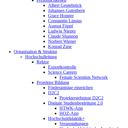
Persönlichkeiten
Albert Geutebrück
Johannes Gutenberg
Grace Hopper
Constantin Lipsius
August Föppl
Ludwig Nieper
Claude Shannon
Norbert Wiener
Konrad Zuse
Organisation & Struktur
Hochschulleitung
Rektor
Exportkontrolle
Science Careers
Female Scientists Network
Prorektor Bildung
Förderanträge einreichen
D2C2
Projektergebnisse D2C2
Digitale Studienbegleitung 2.0
HTWK-App
HOZ-App
Hochschuldidaktik+
Veranstaltungen