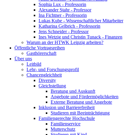
Sophia Lux - Professorin
Alexander Stahr - Professor
Ina Fichtner - Professorin
Lukas Kube - Wissenschaftlicher Mitarbeiter
Katharina Gelbrich - Professorin
Jens Schneider - Professor
Ines Wetzig und Christin Tunack - Finanzen
Warum an der HTWK Leipzig arbeiten?
Öffentliche Vortragsreihen
Gasthörerschaft
Über uns
Leitbild
Lehr- und Forschungsprofil
Chancengleichheit
Diversity
Gleichstellung
Beratung und Auskunft
Angebote und Fördermöglichkeiten
Externe Beratung und Angebote
Inklusion und Barrierefreiheit
Studieren mit Beeinträchtigung
Familiengerechte Hochschule
Familienservice
Mutterschutz
Studieren mit Kind