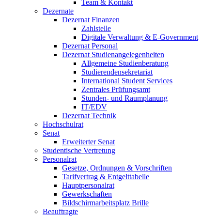
Team & Kontakt
Dezernate
Dezernat Finanzen
Zahlstelle
Digitale Verwaltung & E-Government
Dezernat Personal
Dezernat Studienangelegenheiten
Allgemeine Studienberatung
Studierendensekretariat
International Student Services
Zentrales Prüfungsamt
Stunden- und Raumplanung
IT/EDV
Dezernat Technik
Hochschulrat
Senat
Erweiterter Senat
Studentische Vertretung
Personalrat
Gesetze, Ordnungen & Vorschriften
Tarifvertrag & Entgelttabelle
Hauptpersonalrat
Gewerkschaften
Bildschirmarbeitsplatz Brille
Beauftragte