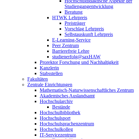
Hochschuldidaktische Aspekte der
Studiengangentwicklung
Beratung
HTWK Lehrpreis
Preisträger
Vorschlag Lehrpreis
Selbstauskunft Lehrpreis
E-Learning-Service
Peer Zentrum
Barrierefreie Lehre
studienerfolg@saxHAW
Prorektor Forschung und Nachhaltigkeit
Kanzlerin
Stabsstellen
Fakultäten
Zentrale Einrichtungen
Mathematisch-Naturwissenschaftliches Zentrum
Akademisches Auslandsamt
Hochschularchiv
Bestände
Hochschulbibliothek
Hochschulsport
Hochschulsprachenzentrum
Hochschulkolleg
IT-Servicezentrum