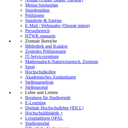
Mensa-Speiseplan
Stundenpläne
Prüfungen
Standorte & Anreise
E-Mail / Webmailer (Dienste intern)
Pressebereich
HTWK.magazin
Zentrale Bereiche
Bibliothek und Katalog
Zentrales Prüfungsamt
IT-Servicezentrum
Mathematisch-Naturwissensch. Zentrum
Sport
Hochschulkolleg
Akademisches Auslandsamt
Stellenangebote
Stellenportal
Lehre und Lernen
Beratung für Studierende
E-Learning
Digitale Hochschullehre (IDLL)
Hochschuldidaktik +
Lernplattform OPAL
Studienportal