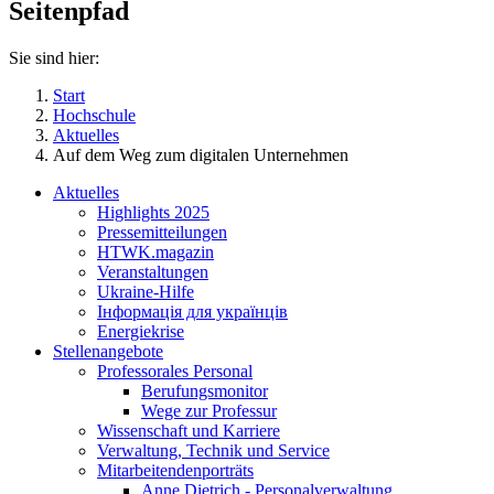
Seitenpfad
Sie sind hier:
Start
Hochschule
Aktuelles
Auf dem Weg zum digitalen Unternehmen
Aktuelles
Highlights 2025
Pressemitteilungen
HTWK.magazin
Veranstaltungen
Ukraine-Hilfe
Інформація для українців
Energiekrise
Stellenangebote
Professorales Personal
Berufungsmonitor
Wege zur Professur
Wissenschaft und Karriere
Verwaltung, Technik und Service
Mitarbeitendenporträts
Anne Dietrich - Personalverwaltung