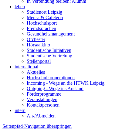
In Verbindung bleiben: Alumni
leben
Studienort Leipzig
Mensa & Cafeteria
Hochschulsport
Fremdsprachen
Gesundheitsmanagement
Orchester
Hörsaalkino
Studentische Initiativen
Studentische Vertretung
Stellenportal
international
Aktuelles
Hochschulkooperationen
Incoming - Wege an die HTWK Leipzig
Outgoing - Wege ins Ausland
Förderprogramme
Veranstaltungen
Kontaktpersonen
intern
An-/Abmelden
Seitenpfad-Navigation überspringen