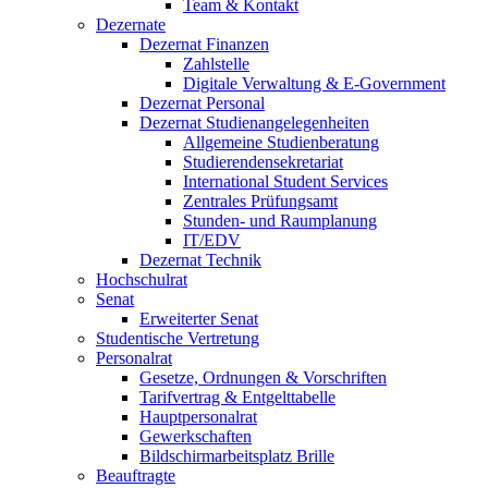
Team & Kontakt
Dezernate
Dezernat Finanzen
Zahlstelle
Digitale Verwaltung & E-Government
Dezernat Personal
Dezernat Studienangelegenheiten
Allgemeine Studienberatung
Studierendensekretariat
International Student Services
Zentrales Prüfungsamt
Stunden- und Raumplanung
IT/EDV
Dezernat Technik
Hochschulrat
Senat
Erweiterter Senat
Studentische Vertretung
Personalrat
Gesetze, Ordnungen & Vorschriften
Tarifvertrag & Entgelttabelle
Hauptpersonalrat
Gewerkschaften
Bildschirmarbeitsplatz Brille
Beauftragte