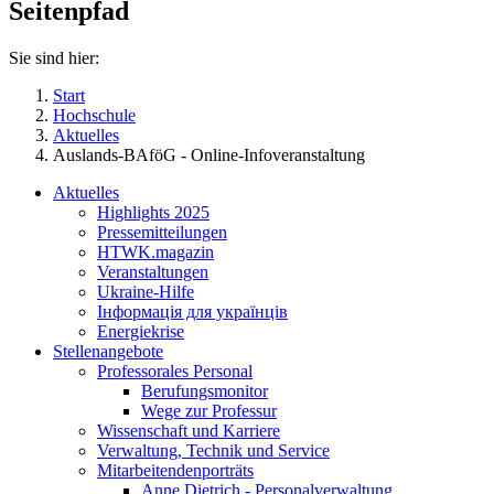
Seitenpfad
Sie sind hier:
Start
Hochschule
Aktuelles
Auslands-BAföG - Online-Infoveranstaltung
Aktuelles
Highlights 2025
Pressemitteilungen
HTWK.magazin
Veranstaltungen
Ukraine-Hilfe
Інформація для українців
Energiekrise
Stellenangebote
Professorales Personal
Berufungsmonitor
Wege zur Professur
Wissenschaft und Karriere
Verwaltung, Technik und Service
Mitarbeitendenporträts
Anne Dietrich - Personalverwaltung