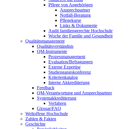
Pflege von Angehörigen
Ansprechpartner
Notfall-Beratung
Pflegekurse
Links & Dokumente
Audit familiengerechte Hochschule
Woche der Familie und Gesundheit
Qualitätsmanagement
Qualitätsverständnis
QM-Instrumente
Prozessmanagement
Evaluation/Befragungen
Externe Expertise
Studiengangskonferenz
Kriterienkatalog
Interne Akkreditierung
Feedback
QM-Verantwortung und Ansprechpartner
Systemakkreditierung
Verfahren
Glossar/FAQ
Weltoffene Hochschule
Zahlen & Fakten
Geschichte