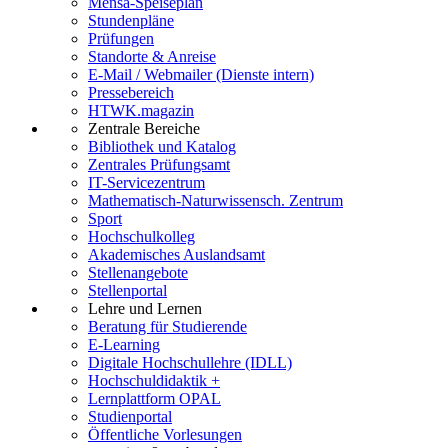
Mensa-Speiseplan
Stundenpläne
Prüfungen
Standorte & Anreise
E-Mail / Webmailer (Dienste intern)
Pressebereich
HTWK.magazin
Zentrale Bereiche
Bibliothek und Katalog
Zentrales Prüfungsamt
IT-Servicezentrum
Mathematisch-Naturwissensch. Zentrum
Sport
Hochschulkolleg
Akademisches Auslandsamt
Stellenangebote
Stellenportal
Lehre und Lernen
Beratung für Studierende
E-Learning
Digitale Hochschullehre (IDLL)
Hochschuldidaktik +
Lernplattform OPAL
Studienportal
Öffentliche Vorlesungen