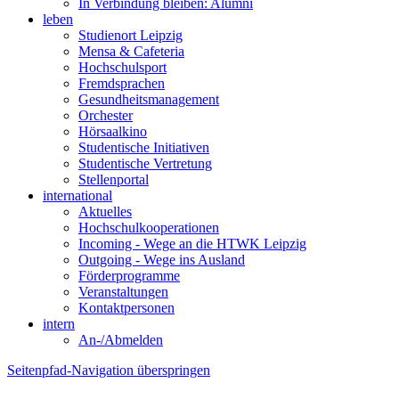
In Verbindung bleiben: Alumni
leben
Studienort Leipzig
Mensa & Cafeteria
Hochschulsport
Fremdsprachen
Gesundheitsmanagement
Orchester
Hörsaalkino
Studentische Initiativen
Studentische Vertretung
Stellenportal
international
Aktuelles
Hochschulkooperationen
Incoming - Wege an die HTWK Leipzig
Outgoing - Wege ins Ausland
Förderprogramme
Veranstaltungen
Kontaktpersonen
intern
An-/Abmelden
Seitenpfad-Navigation überspringen