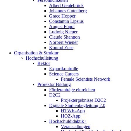
Persönlichkeiten
Albert Geutebrück
Johannes Gutenberg
Grace Hopper
Constantin Lipsius
August Föppl
Ludwig Nieper
Claude Shannon
Norbert Wiener
Konrad Zuse
Organisation & Struktur
Hochschulleitung
Rektor
Exportkontrolle
Science Careers
Female Scientists Network
Prorektor Bildung
Förderanträge einreichen
D2C2
Projektergebnisse D2C2
Digitale Studienbegleitung 2.0
HTWK-App
HOZ-App
Hochschuldidaktik+
Veranstaltungen