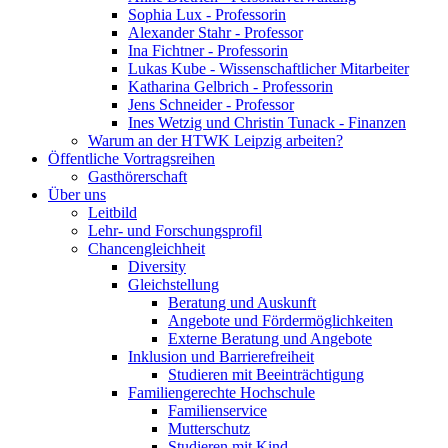
Sophia Lux - Professorin
Alexander Stahr - Professor
Ina Fichtner - Professorin
Lukas Kube - Wissenschaftlicher Mitarbeiter
Katharina Gelbrich - Professorin
Jens Schneider - Professor
Ines Wetzig und Christin Tunack - Finanzen
Warum an der HTWK Leipzig arbeiten?
Öffentliche Vortragsreihen
Gasthörerschaft
Über uns
Leitbild
Lehr- und Forschungsprofil
Chancengleichheit
Diversity
Gleichstellung
Beratung und Auskunft
Angebote und Fördermöglichkeiten
Externe Beratung und Angebote
Inklusion und Barrierefreiheit
Studieren mit Beeinträchtigung
Familiengerechte Hochschule
Familienservice
Mutterschutz
Studieren mit Kind