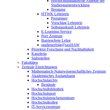
Hochschuldidaktische Aspekte der
Studiengangentwicklung
Beratung
HTWK Lehrpreis
Preisträger
Vorschlag Lehrpreis
Selbstauskunft Lehrpreis
E-Learning-Service
Peer Zentrum
Barrierefreie Lehre
studienerfolg@saxHAW
Prorektor Forschung und Nachhaltigkeit
Kanzlerin
Stabsstellen
Fakultäten
Zentrale Einrichtungen
Mathematisch-Naturwissenschaftliches Zentrum
Akademisches Auslandsamt
Hochschularchiv
Bestände
Hochschulbibliothek
Hochschulsport
Hochschulsprachenzentrum
Hochschulkolleg
IT-Servicezentrum