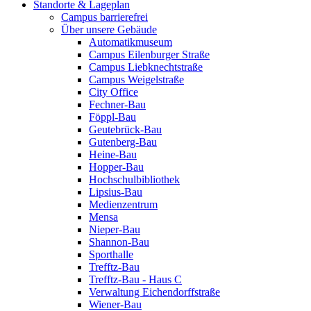
Standorte & Lageplan
Campus barrierefrei
Über unsere Gebäude
Automatikmuseum
Campus Eilenburger Straße
Campus Liebknechtstraße
Campus Weigelstraße
City Office
Fechner-Bau
Föppl-Bau
Geutebrück-Bau
Gutenberg-Bau
Heine-Bau
Hopper-Bau
Hochschulbibliothek
Lipsius-Bau
Medienzentrum
Mensa
Nieper-Bau
Shannon-Bau
Sporthalle
Trefftz-Bau
Trefftz-Bau - Haus C
Verwaltung Eichendorffstraße
Wiener-Bau