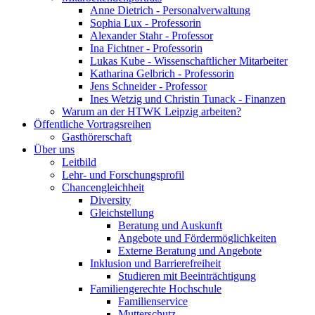
Anne Dietrich - Personalverwaltung
Sophia Lux - Professorin
Alexander Stahr - Professor
Ina Fichtner - Professorin
Lukas Kube - Wissenschaftlicher Mitarbeiter
Katharina Gelbrich - Professorin
Jens Schneider - Professor
Ines Wetzig und Christin Tunack - Finanzen
Warum an der HTWK Leipzig arbeiten?
Öffentliche Vortragsreihen
Gasthörerschaft
Über uns
Leitbild
Lehr- und Forschungsprofil
Chancengleichheit
Diversity
Gleichstellung
Beratung und Auskunft
Angebote und Fördermöglichkeiten
Externe Beratung und Angebote
Inklusion und Barrierefreiheit
Studieren mit Beeinträchtigung
Familiengerechte Hochschule
Familienservice
Mutterschutz