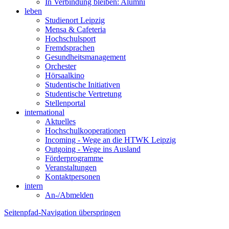
In Verbindung bleiben: Alumni
leben
Studienort Leipzig
Mensa & Cafeteria
Hochschulsport
Fremdsprachen
Gesundheitsmanagement
Orchester
Hörsaalkino
Studentische Initiativen
Studentische Vertretung
Stellenportal
international
Aktuelles
Hochschulkooperationen
Incoming - Wege an die HTWK Leipzig
Outgoing - Wege ins Ausland
Förderprogramme
Veranstaltungen
Kontaktpersonen
intern
An-/Abmelden
Seitenpfad-Navigation überspringen