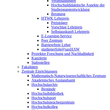
Veranstaltungen
Hochschuldidaktische Aspekte der
Studiengangentwicklung
Beratung
HTWK Lehrpreis
Preisträger
Vorschlag Lehrpreis
Selbstauskunft Lehrpreis
E-Learning-Service
Peer Zentrum
Barrierefreie Lehre
studienerfolg@saxHAW
Prorektor Forschung und Nachhaltigkeit
Kanzlerin
Stabsstellen
Fakultäten
Zentrale Einrichtungen
Mathematisch-Naturwissenschaftliches Zentrum
Akademisches Auslandsamt
Hochschularchiv
Bestände
Hochschulbibliothek
Hochschulsport
Hochschulsprachenzentrum
Hochschulkolleg