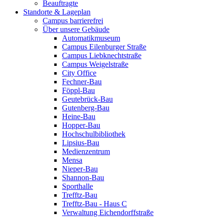
Beauftragte
Standorte & Lageplan
Campus barrierefrei
Über unsere Gebäude
Automatikmuseum
Campus Eilenburger Straße
Campus Liebknechtstraße
Campus Weigelstraße
City Office
Fechner-Bau
Föppl-Bau
Geutebrück-Bau
Gutenberg-Bau
Heine-Bau
Hopper-Bau
Hochschulbibliothek
Lipsius-Bau
Medienzentrum
Mensa
Nieper-Bau
Shannon-Bau
Sporthalle
Trefftz-Bau
Trefftz-Bau - Haus C
Verwaltung Eichendorffstraße