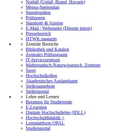
Notfall (Unfall, Brand, Havarie)
Mensa-Speiseplan
Stundenpläne
Prüfungen
Standorte & Anreise
E-Mail / Webmailer (Dienste intern)
Pressebereich
HTWK.magazin
Zentrale Bereiche
Bibliothek und Katalog
Zentrales Prüfungsamt
IT-Servicezentrum
Mathematisch-Naturwissensch. Zentrum
Sport
Hochschulkolleg
Akademisches Auslandsamt
Stellenangebote
Stellenportal
Lehre und Lernen
Beratung für Studierende
E-Learning
Digitale Hochschullehre (IDLL)
Hochschuldidaktik +
Lernplattform OPAL
Studienportal