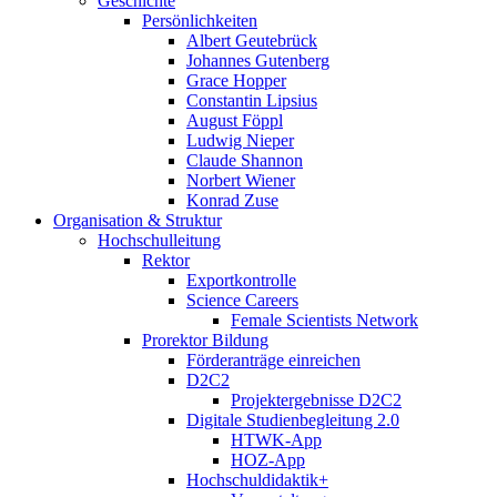
Geschichte
Persönlichkeiten
Albert Geutebrück
Johannes Gutenberg
Grace Hopper
Constantin Lipsius
August Föppl
Ludwig Nieper
Claude Shannon
Norbert Wiener
Konrad Zuse
Organisation & Struktur
Hochschulleitung
Rektor
Exportkontrolle
Science Careers
Female Scientists Network
Prorektor Bildung
Förderanträge einreichen
D2C2
Projektergebnisse D2C2
Digitale Studienbegleitung 2.0
HTWK-App
HOZ-App
Hochschuldidaktik+