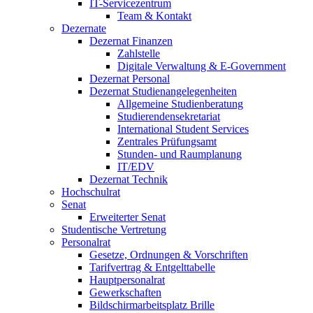
IT-Servicezentrum
Team & Kontakt
Dezernate
Dezernat Finanzen
Zahlstelle
Digitale Verwaltung & E-Government
Dezernat Personal
Dezernat Studienangelegenheiten
Allgemeine Studienberatung
Studierendensekretariat
International Student Services
Zentrales Prüfungsamt
Stunden- und Raumplanung
IT/EDV
Dezernat Technik
Hochschulrat
Senat
Erweiterter Senat
Studentische Vertretung
Personalrat
Gesetze, Ordnungen & Vorschriften
Tarifvertrag & Entgelttabelle
Hauptpersonalrat
Gewerkschaften
Bildschirmarbeitsplatz Brille