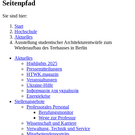
Seitenpfad
Sie sind hier:
Start
Hochschule
Aktuelles
Ausstellung studentischer Architekturentwürfe zum
Wiederaufbau des Teehauses in Berlin
Aktuelles
Highlights 2025
Pressemitteilungen
HTWK.magazin
Veranstaltungen
Ukraine-Hilfe
Інформація для українців
Energiekrise
Stellenangebote
Professorales Personal
Berufungsmonitor
Wege zur Professur
Wissenschaft und Karriere
Verwaltung, Technik und Service
Mitarbeitendenporträts