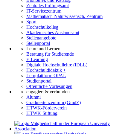
Bibliothek und Katalog
Zentrales Prüfungsamt
IT-Servicezentrum
Mathematisch-Naturwissensch. Zentrum
Sport
Hochschulkolleg
Akademisches Auslandsamt
Stellenangebote
Stellenportal
Lehre und Lernen
Beratung für Studierende
E-Learning
Digitale Hochschullehre (IDLL)
Hochschuldidaktik +
Lernplattform OPAL
Studienportal
Öffentliche Vorlesungen
engagiert & verbunden
Alumni
Graduiertenzentrum (GradZ)
HTWK-Förderverein
HTWK-Stiftung