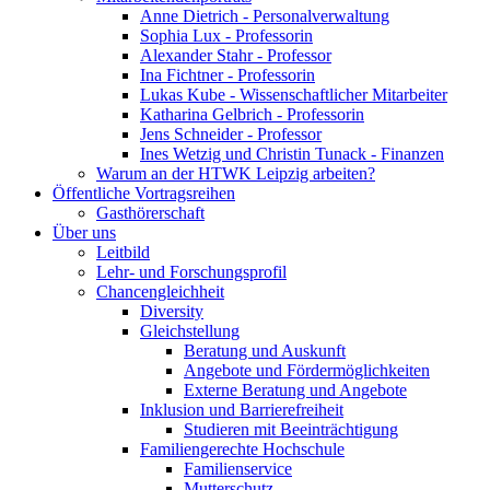
Anne Dietrich - Personalverwaltung
Sophia Lux - Professorin
Alexander Stahr - Professor
Ina Fichtner - Professorin
Lukas Kube - Wissenschaftlicher Mitarbeiter
Katharina Gelbrich - Professorin
Jens Schneider - Professor
Ines Wetzig und Christin Tunack - Finanzen
Warum an der HTWK Leipzig arbeiten?
Öffentliche Vortragsreihen
Gasthörerschaft
Über uns
Leitbild
Lehr- und Forschungsprofil
Chancengleichheit
Diversity
Gleichstellung
Beratung und Auskunft
Angebote und Fördermöglichkeiten
Externe Beratung und Angebote
Inklusion und Barrierefreiheit
Studieren mit Beeinträchtigung
Familiengerechte Hochschule
Familienservice
Mutterschutz