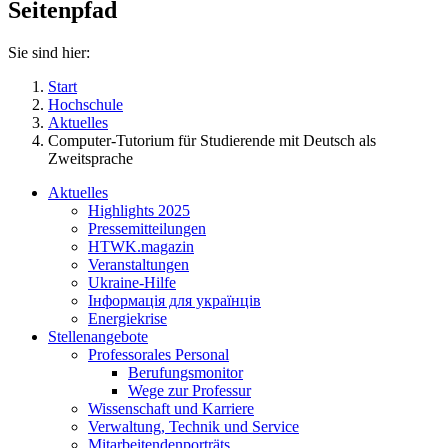
Seitenpfad
Sie sind hier:
Start
Hochschule
Aktuelles
Computer-Tutorium für Studierende mit Deutsch als
Zweitsprache
Aktuelles
Highlights 2025
Pressemitteilungen
HTWK.magazin
Veranstaltungen
Ukraine-Hilfe
Інформація для українців
Energiekrise
Stellenangebote
Professorales Personal
Berufungsmonitor
Wege zur Professur
Wissenschaft und Karriere
Verwaltung, Technik und Service
Mitarbeitendenporträts