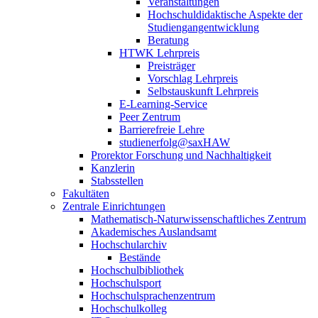
Veranstaltungen
Hochschuldidaktische Aspekte der
Studiengangentwicklung
Beratung
HTWK Lehrpreis
Preisträger
Vorschlag Lehrpreis
Selbstauskunft Lehrpreis
E-Learning-Service
Peer Zentrum
Barrierefreie Lehre
studienerfolg@saxHAW
Prorektor Forschung und Nachhaltigkeit
Kanzlerin
Stabsstellen
Fakultäten
Zentrale Einrichtungen
Mathematisch-Naturwissenschaftliches Zentrum
Akademisches Auslandsamt
Hochschularchiv
Bestände
Hochschulbibliothek
Hochschulsport
Hochschulsprachenzentrum
Hochschulkolleg