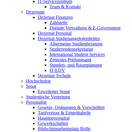
IT-Servicezentrum
Team & Kontakt
Dezernate
Dezernat Finanzen
Zahlstelle
Digitale Verwaltung & E-Government
Dezernat Personal
Dezernat Studienangelegenheiten
Allgemeine Studienberatung
Studierendensekretariat
International Student Services
Zentrales Prüfungsamt
Stunden- und Raumplanung
IT/EDV
Dezernat Technik
Hochschulrat
Senat
Erweiterter Senat
Studentische Vertretung
Personalrat
Gesetze, Ordnungen & Vorschriften
Tarifvertrag & Entgelttabelle
Hauptpersonalrat
Gewerkschaften
Bildschirmarbeitsplatz Brille