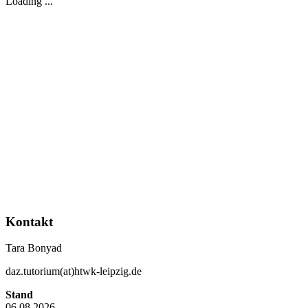
Loading ...
Kontakt
Tara Bonyad
daz.tutorium(at)htwk-leipzig.de
Stand
06.08.2026