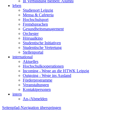
In Verbindung bleiben: Alumni
leben
Studienort Leipzig
Mensa & Cafeteria
Hochschulsport
Fremdsprachen
Gesundheitsmanagement
Orchester
Hörsaalkino
Studentische Initiativen
Studentische Vertretung
Stellenportal
international
Aktuelles
Hochschulkooperationen
Incoming - Wege an die HTWK Leipzig
Outgoing - Wege ins Ausland
Förderprogramme
Veranstaltungen
Kontaktpersonen
intern
An-/Abmelden
Seitenpfad-Navigation überspringen