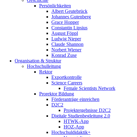
Geschichte
Persönlichkeiten
Albert Geutebrück
Johannes Gutenberg
Grace Hopper
Constantin Lipsius
August Föppl
Ludwig Nieper
Claude Shannon
Norbert Wiener
Konrad Zuse
Organisation & Struktur
Hochschulleitung
Rektor
Exportkontrolle
Science Careers
Female Scientists Network
Prorektor Bildung
Förderanträge einreichen
D2C2
Projektergebnisse D2C2
Digitale Studienbegleitung 2.0
HTWK-App
HOZ-App
Hochschuldidaktik+