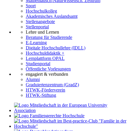
Mathematisch-Naturwissensch. Zentrum
Sport
Hochschulkolleg
Akademisches Auslandsamt
Stellenangebote
Stellenportal
Lehre und Lernen
Beratung für Studierende
E-Learning
Digitale Hochschullehre (IDLL)
Hochschuldidaktik +
Lernplattform OPAL
Studienportal
Öffentliche Vorlesungen
engagiert & verbunden
Alumni
Graduiertenzentrum (GradZ)
HTWK-Förderverein
HTWK-Stiftung