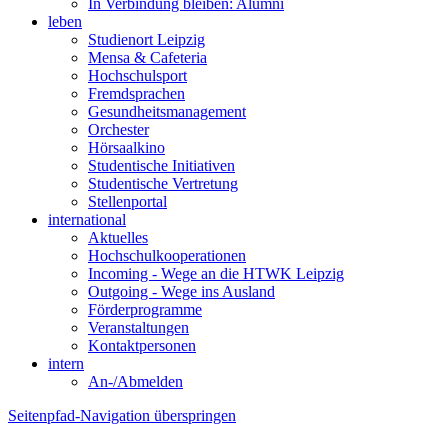
In Verbindung bleiben: Alumni
leben
Studienort Leipzig
Mensa & Cafeteria
Hochschulsport
Fremdsprachen
Gesundheitsmanagement
Orchester
Hörsaalkino
Studentische Initiativen
Studentische Vertretung
Stellenportal
international
Aktuelles
Hochschulkooperationen
Incoming - Wege an die HTWK Leipzig
Outgoing - Wege ins Ausland
Förderprogramme
Veranstaltungen
Kontaktpersonen
intern
An-/Abmelden
Seitenpfad-Navigation überspringen