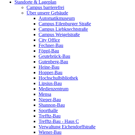
Standorte & Lageplan
Campus barrierefrei
Über unsere Gebäude
Automatikmuseum
Campus Eilenburger Straße
Campus Liebknechtstraße
Campus Weigelstraße
City Office
Fechner-Bau
Föppl-Bau
Geutebrück-Bau
Gutenberg-Bau
Heine-Bau
Hopper-Bau
Hochschulbibliothek
Lipsius-Bau
Medienzentrum
Mensa
Nieper-Bau
Shannon-Bau
Sporthalle
Trefftz-Bau
Trefftz-Bau - Haus C
Verwaltung Eichendorffstraße
Wiener-Bau