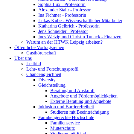
Sophia Lux - Professorin
Alexander Stahr - Professor
Ina Fichtner - Professorin
Lukas Kube - Wissenschaftlicher Mitarbeiter
Katharina Gelbrich - Professorin
Jens Schneider - Professor
Ines Wetzig und Christin Tunack - Finanzen
Warum an der HTWK Leipzig arbeiten?
Öffentliche Vortragsreihen
Gasthörerschaft
Über uns
Leitbild
Lehr- und Forschungsprofil
Chancengleichheit
Diversity
Gleichstellung
Beratung und Auskunft
Angebote und Fördermöglichkeiten
Externe Beratung und Angebote
Inklusion und Barrierefreiheit
Studieren mit Beeinträchtigung
Familiengerechte Hochschule
Familienservice
Mutterschutz
Studieren mit Kind