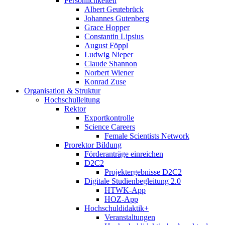
Persönlichkeiten
Albert Geutebrück
Johannes Gutenberg
Grace Hopper
Constantin Lipsius
August Föppl
Ludwig Nieper
Claude Shannon
Norbert Wiener
Konrad Zuse
Organisation & Struktur
Hochschulleitung
Rektor
Exportkontrolle
Science Careers
Female Scientists Network
Prorektor Bildung
Förderanträge einreichen
D2C2
Projektergebnisse D2C2
Digitale Studienbegleitung 2.0
HTWK-App
HOZ-App
Hochschuldidaktik+
Veranstaltungen