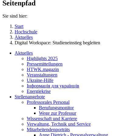
Seitenpfad
Sie sind hier:
Start
Hochschule
Aktuelles
Digital Workspace: Studieneinstieg begleiten
Aktuelles
Highlights 2025
Pressemitteilungen
HTWK.magazin
Veranstaltungen
Ukraine-Hilfe
Інформація для українців
Energiekrise
Stellenangebote
Professorales Personal
Berufungsmonitor
Wege zur Professur
Wissenschaft und Karriere
Verwaltung, Technik und Service
Mitarbeitendenporträts
Anne Dietrich - Personalverwaltung