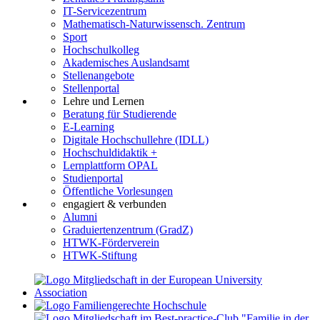
IT-Servicezentrum
Mathematisch-Naturwissensch. Zentrum
Sport
Hochschulkolleg
Akademisches Auslandsamt
Stellenangebote
Stellenportal
Lehre und Lernen
Beratung für Studierende
E-Learning
Digitale Hochschullehre (IDLL)
Hochschuldidaktik +
Lernplattform OPAL
Studienportal
Öffentliche Vorlesungen
engagiert & verbunden
Alumni
Graduiertenzentrum (GradZ)
HTWK-Förderverein
HTWK-Stiftung