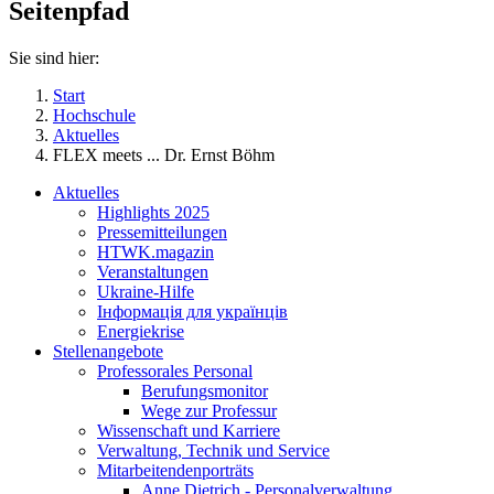
Seitenpfad
Sie sind hier:
Start
Hochschule
Aktuelles
FLEX meets ... Dr. Ernst Böhm
Aktuelles
Highlights 2025
Pressemitteilungen
HTWK.magazin
Veranstaltungen
Ukraine-Hilfe
Інформація для українців
Energiekrise
Stellenangebote
Professorales Personal
Berufungsmonitor
Wege zur Professur
Wissenschaft und Karriere
Verwaltung, Technik und Service
Mitarbeitendenporträts
Anne Dietrich - Personalverwaltung