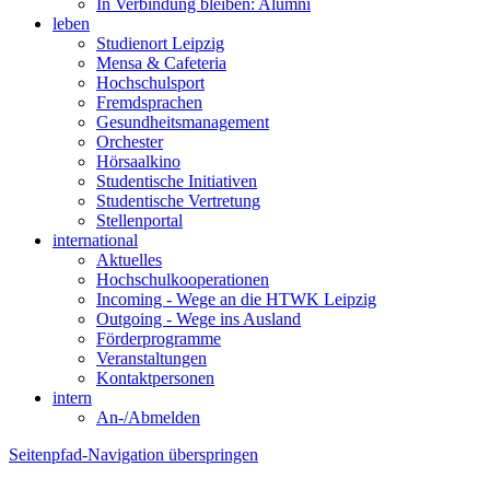
In Verbindung bleiben: Alumni
leben
Studienort Leipzig
Mensa & Cafeteria
Hochschulsport
Fremdsprachen
Gesundheitsmanagement
Orchester
Hörsaalkino
Studentische Initiativen
Studentische Vertretung
Stellenportal
international
Aktuelles
Hochschulkooperationen
Incoming - Wege an die HTWK Leipzig
Outgoing - Wege ins Ausland
Förderprogramme
Veranstaltungen
Kontaktpersonen
intern
An-/Abmelden
Seitenpfad-Navigation überspringen