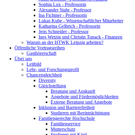
Sophia Lux - Professorin
Alexander Stahr - Professor
Ina Fichtner - Professorin
Lukas Kube - Wissenschaftlicher Mitarbeiter
Katharina Gelbrich - Professorin
Jens Schneider - Professor
Ines Wetzig und Christin Tunack - Finanzen
Warum an der HTWK Leipzig arbeiten?
Öffentliche Vortragsreihen
Gasthörerschaft
Über uns
Leitbild
Lehr- und Forschungsprofil
Chancengleichheit
Diversity
Gleichstellung
Beratung und Auskunft
Angebote und Fördermöglichkeiten
Externe Beratung und Angebote
Inklusion und Barrierefreiheit
Studieren mit Beeinträchtigung
Familiengerechte Hochschule
Familienservice
Mutterschutz
Studieren mit Kind