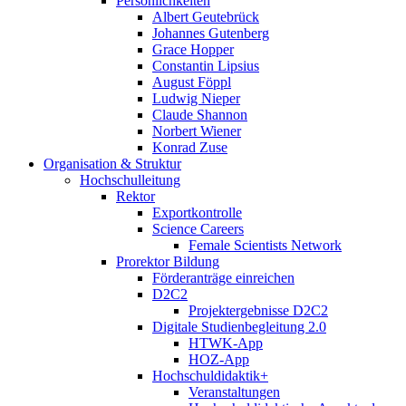
Persönlichkeiten
Albert Geutebrück
Johannes Gutenberg
Grace Hopper
Constantin Lipsius
August Föppl
Ludwig Nieper
Claude Shannon
Norbert Wiener
Konrad Zuse
Organisation & Struktur
Hochschulleitung
Rektor
Exportkontrolle
Science Careers
Female Scientists Network
Prorektor Bildung
Förderanträge einreichen
D2C2
Projektergebnisse D2C2
Digitale Studienbegleitung 2.0
HTWK-App
HOZ-App
Hochschuldidaktik+
Veranstaltungen