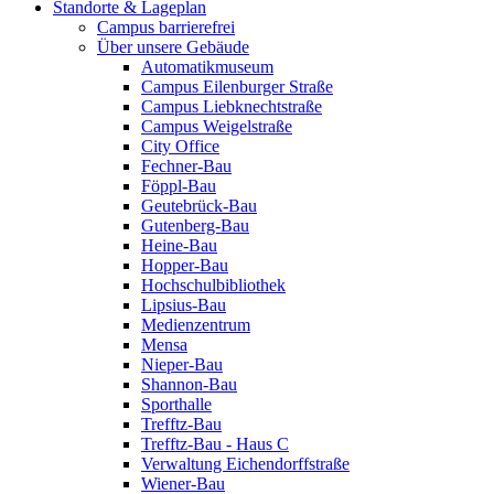
Standorte & Lageplan
Campus barrierefrei
Über unsere Gebäude
Automatikmuseum
Campus Eilenburger Straße
Campus Liebknechtstraße
Campus Weigelstraße
City Office
Fechner-Bau
Föppl-Bau
Geutebrück-Bau
Gutenberg-Bau
Heine-Bau
Hopper-Bau
Hochschulbibliothek
Lipsius-Bau
Medienzentrum
Mensa
Nieper-Bau
Shannon-Bau
Sporthalle
Trefftz-Bau
Trefftz-Bau - Haus C
Verwaltung Eichendorffstraße
Wiener-Bau