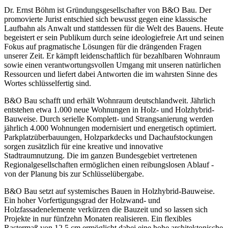
Dr. Ernst Böhm ist Gründungsgesellschafter von B&O Bau. Der
promovierte Jurist entschied sich bewusst gegen eine klassische
Laufbahn als Anwalt und stattdessen für die Welt des Bauens. Heute
begeistert er sein Publikum durch seine ideologiefreie Art und seinen
Fokus auf pragmatische Lösungen für die drängenden Fragen
unserer Zeit. Er kämpft leidenschaftlich für bezahlbaren Wohnraum
sowie einen verantwortungsvollen Umgang mit unseren natürlichen
Ressourcen und liefert dabei Antworten die im wahrsten Sinne des
Wortes schlüsselfertig sind.
B&O Bau schafft und erhält Wohnraum deutschlandweit. Jährlich
entstehen etwa 1.000 neue Wohnungen in Holz- und Holzhybrid-
Bauweise. Durch serielle Komplett- und Strangsanierung werden
jährlich 4.000 Wohnungen modernisiert und energetisch optimiert.
Parkplatzüberbauungen, Holzparkdecks und Dachaufstockungen
sorgen zusätzlich für eine kreative und innovative
Stadtraumnutzung. Die im ganzen Bundesgebiet vertretenen
Regionalgesellschaften ermöglichen einen reibungslosen Ablauf -
von der Planung bis zur Schlüsselübergabe.
B&O Bau setzt auf systemisches Bauen in Holzhybrid-Bauweise.
Ein hoher Vorfertigungsgrad der Holzwand- und
Holzfassadenelemente verkürzen die Bauzeit und so lassen sich
Projekte in nur fünfzehn Monaten realisieren. Ein flexibles
Rastermaß von 12,5 cm ermöglicht dabei eine hohe architektonische