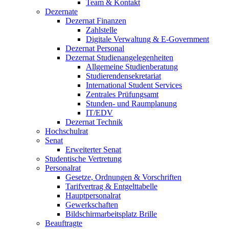
Team & Kontakt
Dezernate
Dezernat Finanzen
Zahlstelle
Digitale Verwaltung & E-Government
Dezernat Personal
Dezernat Studienangelegenheiten
Allgemeine Studienberatung
Studierendensekretariat
International Student Services
Zentrales Prüfungsamt
Stunden- und Raumplanung
IT/EDV
Dezernat Technik
Hochschulrat
Senat
Erweiterter Senat
Studentische Vertretung
Personalrat
Gesetze, Ordnungen & Vorschriften
Tarifvertrag & Entgelttabelle
Hauptpersonalrat
Gewerkschaften
Bildschirmarbeitsplatz Brille
Beauftragte