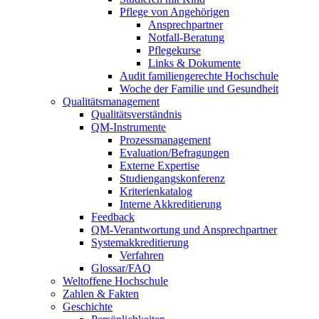
Pflege von Angehörigen
Ansprechpartner
Notfall-Beratung
Pflegekurse
Links & Dokumente
Audit familiengerechte Hochschule
Woche der Familie und Gesundheit
Qualitätsmanagement
Qualitätsverständnis
QM-Instrumente
Prozessmanagement
Evaluation/Befragungen
Externe Expertise
Studiengangskonferenz
Kriterienkatalog
Interne Akkreditierung
Feedback
QM-Verantwortung und Ansprechpartner
Systemakkreditierung
Verfahren
Glossar/FAQ
Weltoffene Hochschule
Zahlen & Fakten
Geschichte