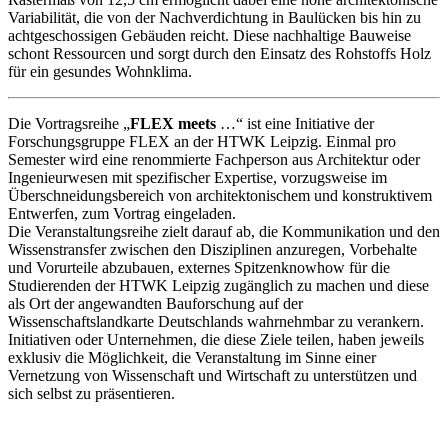
Variabilität, die von der Nachverdichtung in Baulücken bis hin zu
achtgeschossigen Gebäuden reicht. Diese nachhaltige Bauweise
schont Ressourcen und sorgt durch den Einsatz des Rohstoffs Holz
für ein gesundes Wohnklima.
Die Vortragsreihe „
FLEX meets
…“ ist eine Initiative der
Forschungsgruppe FLEX an der HTWK Leipzig. Einmal pro
Semester wird eine renommierte Fachperson aus Architektur oder
Ingenieurwesen mit spezifischer Expertise, vorzugsweise im
Überschneidungsbereich von architektonischem und konstruktivem
Entwerfen, zum Vortrag eingeladen.
Die Veranstaltungsreihe zielt darauf ab, die Kommunikation und den
Wissenstransfer zwischen den Disziplinen anzuregen, Vorbehalte
und Vorurteile abzubauen, externes Spitzenknowhow für die
Studierenden der HTWK Leipzig zugänglich zu machen und diese
als Ort der angewandten Bauforschung auf der
Wissenschaftslandkarte Deutschlands wahrnehmbar zu verankern.
Initiativen oder Unternehmen, die diese Ziele teilen, haben jeweils
exklusiv die Möglichkeit, die Veranstaltung im Sinne einer
Vernetzung von Wissenschaft und Wirtschaft zu unterstützen und
sich selbst zu präsentieren.