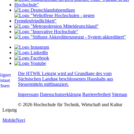
Die HTWK Leipzig wird auf Grundlage des vom
Sächsischen Landtag beschlossenen Haushalts aus
Steuermitteln mitfinanziert.
Impressum
Datenschutzerklärung
Barrierefreiheit
Sitemap
© 2026 Hochschule für Technik, Wirtschaft und Kultur
Leipzig
MobileNavi