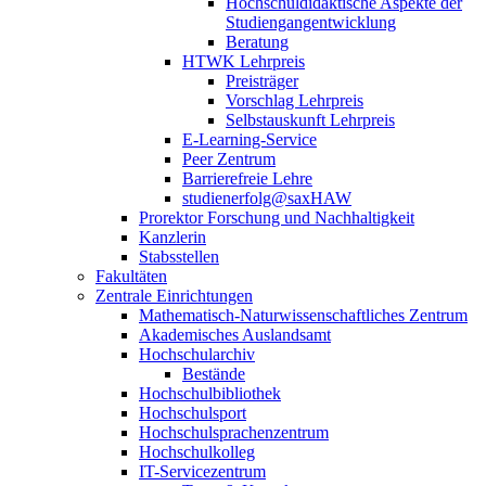
Hochschuldidaktische Aspekte der
Studiengangentwicklung
Beratung
HTWK Lehrpreis
Preisträger
Vorschlag Lehrpreis
Selbstauskunft Lehrpreis
E-Learning-Service
Peer Zentrum
Barrierefreie Lehre
studienerfolg@saxHAW
Prorektor Forschung und Nachhaltigkeit
Kanzlerin
Stabsstellen
Fakultäten
Zentrale Einrichtungen
Mathematisch-Naturwissenschaftliches Zentrum
Akademisches Auslandsamt
Hochschularchiv
Bestände
Hochschulbibliothek
Hochschulsport
Hochschulsprachenzentrum
Hochschulkolleg
IT-Servicezentrum