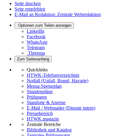
Seite drucken
Seite empfehlen
E-Mail an Redaktion: Zentrale Webredaktion
Optionen zum Teilen anzeigen
LinkedIn
Facebook
WhatsApp
Telegram
Threema
Zum Seitenanfang
Quicklinks
HTWK-Telefonverzeichnis
Notfall (Unfall, Brand, Havarie)
Mensa-Speiseplan
Stundenpläne
Prüfungen
Standorte & Anreise
E-Mail / Webmailer (Dienste intern)
Pressebereich
HTWK.magazin
Zentrale Bereiche
Bibliothek und Katalog
Zentrales Prüfungsamt