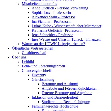
Mitarbeitendenporträts
Anne Dietrich - Personalverwaltung
Sophia Lux - Professorin
Alexander Stahr - Professor
Ina Fichtner - Professorin
Lukas Kube - Wissenschaftlicher Mitarbeiter
Katharina Gelbrich - Professorin
Jens Schneider - Professor
Ines Wetzig und Christin Tunack - Finanzen
Warum an der HTWK Leipzig arbeiten?
Öffentliche Vortragsreihen
Gasthörerschaft
Über uns
Leitbild
Lehr- und Forschungsprofil
Chancengleichheit
Diversity
Gleichstellung
Beratung und Auskunft
Angebote und Fördermöglichkeiten
Externe Beratung und Angebote
Inklusion und Barrierefreiheit
Studieren mit Beeinträchtigung
Familiengerechte Hochschule
Familienservice