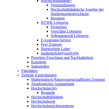
Hochschuldidaktik+
Veranstaltungen
Hochschuldidaktische Aspekte der
Studiengangentwicklung
Beratung
HTWK Lehrpreis
Preisträger
Vorschlag Lehrpreis
Selbstauskunft Lehrpreis
E-Learning-Service
Peer Zentrum
Barrierefreie Lehre
studienerfolg@saxHAW
Prorektor Forschung und Nachhaltigkeit
Kanzlerin
Stabsstellen
Fakultäten
Zentrale Einrichtungen
Mathematisch-Naturwissenschaftliches Zentrum
Akademisches Auslandsamt
Hochschularchiv
Bestände
Hochschulbibliothek
Hochschulsport
Hochschulsprachenzentrum