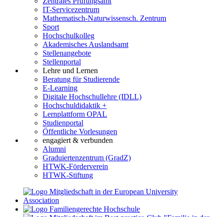
Zentrales Prüfungsamt
IT-Servicezentrum
Mathematisch-Naturwissensch. Zentrum
Sport
Hochschulkolleg
Akademisches Auslandsamt
Stellenangebote
Stellenportal
Lehre und Lernen
Beratung für Studierende
E-Learning
Digitale Hochschullehre (IDLL)
Hochschuldidaktik +
Lernplattform OPAL
Studienportal
Öffentliche Vorlesungen
engagiert & verbunden
Alumni
Graduiertenzentrum (GradZ)
HTWK-Förderverein
HTWK-Stiftung