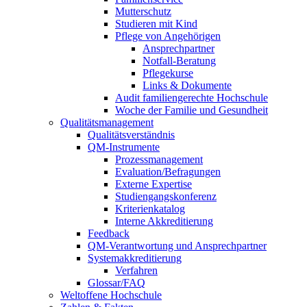
Mutterschutz
Studieren mit Kind
Pflege von Angehörigen
Ansprechpartner
Notfall-Beratung
Pflegekurse
Links & Dokumente
Audit familiengerechte Hochschule
Woche der Familie und Gesundheit
Qualitätsmanagement
Qualitätsverständnis
QM-Instrumente
Prozessmanagement
Evaluation/Befragungen
Externe Expertise
Studiengangskonferenz
Kriterienkatalog
Interne Akkreditierung
Feedback
QM-Verantwortung und Ansprechpartner
Systemakkreditierung
Verfahren
Glossar/FAQ
Weltoffene Hochschule