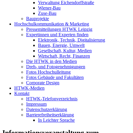
Verwaltung Eichendorffstraße
Wiener-Bau
Zuse-Bau
Bauprojekte
Hochschulkommunikation & Marketing
Pressemitteilungen HTWK Leipzig
Expertinnen und Experten finden
Elektronik, Technik, Digitalisierung
Bauen, Energie, Umwelt
Gesellschaft, Kultur, Medien
Wirtschaft, Recht, Finanzen
Die HTWK in den Medien
Dreh- und Fotogenehmigungen
Fotos Hochschulleitung
Fotos Gebäude und Fakultäten
Corporate Design
HTWK-Medien
Kontakt
HTWK-Telefonverzeichnis
Impressum
Datenschutzerklärung
Barrierefreiheitserklärung
In Leichter Sprache
Informationsveranstaltung zum