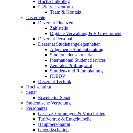
Hochschulkolleg
IT-Servicezentrum
Team & Kontakt
Dezernate
Dezernat Finanzen
Zahlstelle
Digitale Verwaltung & E-Government
Dezernat Personal
Dezernat Studienangelegenheiten
Allgemeine Studienberatung
Studierendensekretariat
International Student Services
Zentrales Prüfungsamt
Stunden- und Raumplanung
IT/EDV
Dezernat Technik
Hochschulrat
Senat
Erweiterter Senat
Studentische Vertretung
Personalrat
Gesetze, Ordnungen & Vorschriften
Tarifvertrag & Entgelttabelle
Hauptpersonalrat
Gewerkschaften