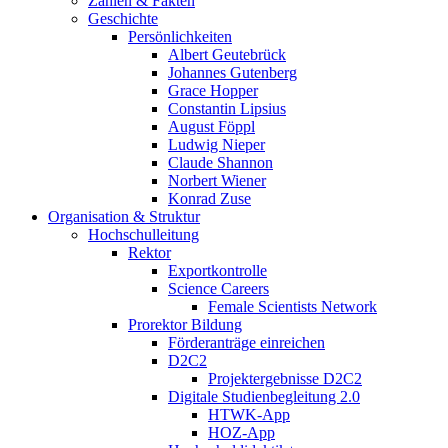
Zahlen & Fakten
Geschichte
Persönlichkeiten
Albert Geutebrück
Johannes Gutenberg
Grace Hopper
Constantin Lipsius
August Föppl
Ludwig Nieper
Claude Shannon
Norbert Wiener
Konrad Zuse
Organisation & Struktur
Hochschulleitung
Rektor
Exportkontrolle
Science Careers
Female Scientists Network
Prorektor Bildung
Förderanträge einreichen
D2C2
Projektergebnisse D2C2
Digitale Studienbegleitung 2.0
HTWK-App
HOZ-App