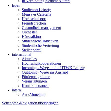
In Verbindung bleiben: Alumni
leben
Studienort Leipzig
Mensa & Cafeteria
Hochschulsport
Fremdsprachen
Gesundheitsmanagement
Orchester
Hörsaalkino
Studentische Initiativen
Studentische Vertretung
Stellenportal
international
Aktuelles
Hochschulkooperationen
Incoming - Wege an die HTWK Leipzig
Outgoing - Wege ins Ausland
Förderprogramme
Veranstaltungen
Kontaktpersonen
intern
An-/Abmelden
Seitenpfad-Navigation überspringen