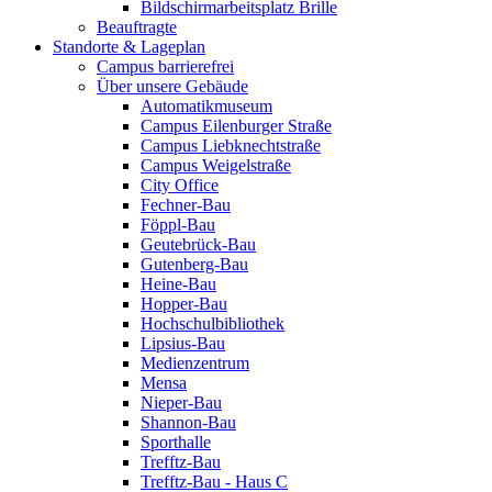
Bildschirmarbeitsplatz Brille
Beauftragte
Standorte & Lageplan
Campus barrierefrei
Über unsere Gebäude
Automatikmuseum
Campus Eilenburger Straße
Campus Liebknechtstraße
Campus Weigelstraße
City Office
Fechner-Bau
Föppl-Bau
Geutebrück-Bau
Gutenberg-Bau
Heine-Bau
Hopper-Bau
Hochschulbibliothek
Lipsius-Bau
Medienzentrum
Mensa
Nieper-Bau
Shannon-Bau
Sporthalle
Trefftz-Bau
Trefftz-Bau - Haus C