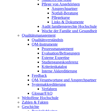
Pflege von Angehörigen
Ansprechpartner
Notfall-Beratung
Pflegekurse
Links & Dokumente
Audit familiengerechte Hochschule
Woche der Familie und Gesundheit
Qualitätsmanagement
Qualitätsverständnis
QM-Instrumente
Prozessmanagement
Evaluation/Befragungen
Externe Expertise
Studiengangskonferenz
Kriterienkatalog
Interne Akkreditierung
Feedback
QM-Verantwortung und Ansprechpartner
Systemakkreditierung
Verfahren
Glossar/FAQ
Weltoffene Hochschule
Zahlen & Fakten
Geschichte