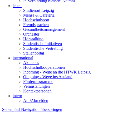
In Verbindung bleiben: Alumni
leben
Studienort Leipzig
Mensa & Cafeteria
Hochschulsport
Fremdsprachen
Gesundheitsmanagement
Orchester
Hörsaalkino
Studentische Initiativen
Studentische Vertretung
Stellenportal
international
Aktuelles
Hochschulkooperationen
Incoming - Wege an die HTWK Leipzig
Outgoing - Wege ins Ausland
Förderprogramme
Veranstaltungen
Kontaktpersonen
intern
An-/Abmelden
Seitenpfad-Navigation überspringen