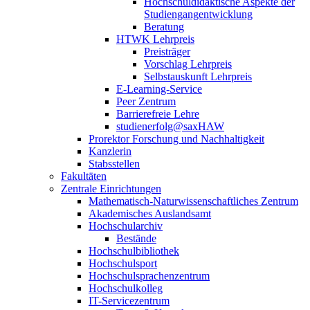
Hochschuldidaktische Aspekte der
Studiengangentwicklung
Beratung
HTWK Lehrpreis
Preisträger
Vorschlag Lehrpreis
Selbstauskunft Lehrpreis
E-Learning-Service
Peer Zentrum
Barrierefreie Lehre
studienerfolg@saxHAW
Prorektor Forschung und Nachhaltigkeit
Kanzlerin
Stabsstellen
Fakultäten
Zentrale Einrichtungen
Mathematisch-Naturwissenschaftliches Zentrum
Akademisches Auslandsamt
Hochschularchiv
Bestände
Hochschulbibliothek
Hochschulsport
Hochschulsprachenzentrum
Hochschulkolleg
IT-Servicezentrum