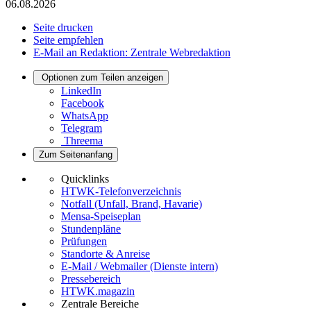
06.08.2026
Seite drucken
Seite empfehlen
E-Mail an Redaktion: Zentrale Webredaktion
Optionen zum Teilen anzeigen
LinkedIn
Facebook
WhatsApp
Telegram
Threema
Zum Seitenanfang
Quicklinks
HTWK-Telefonverzeichnis
Notfall (Unfall, Brand, Havarie)
Mensa-Speiseplan
Stundenpläne
Prüfungen
Standorte & Anreise
E-Mail / Webmailer (Dienste intern)
Pressebereich
HTWK.magazin
Zentrale Bereiche