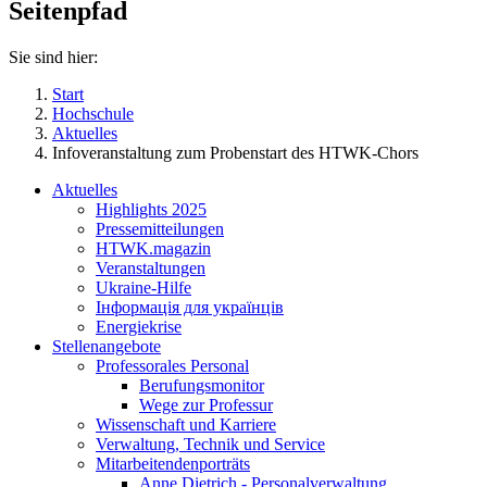
Seitenpfad
Sie sind hier:
Start
Hochschule
Aktuelles
Infoveranstaltung zum Probenstart des HTWK-Chors
Aktuelles
Highlights 2025
Pressemitteilungen
HTWK.magazin
Veranstaltungen
Ukraine-Hilfe
Інформація для українців
Energiekrise
Stellenangebote
Professorales Personal
Berufungsmonitor
Wege zur Professur
Wissenschaft und Karriere
Verwaltung, Technik und Service
Mitarbeitendenporträts
Anne Dietrich - Personalverwaltung