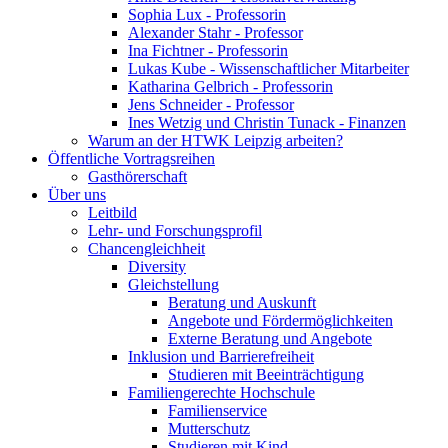
Sophia Lux - Professorin
Alexander Stahr - Professor
Ina Fichtner - Professorin
Lukas Kube - Wissenschaftlicher Mitarbeiter
Katharina Gelbrich - Professorin
Jens Schneider - Professor
Ines Wetzig und Christin Tunack - Finanzen
Warum an der HTWK Leipzig arbeiten?
Öffentliche Vortragsreihen
Gasthörerschaft
Über uns
Leitbild
Lehr- und Forschungsprofil
Chancengleichheit
Diversity
Gleichstellung
Beratung und Auskunft
Angebote und Fördermöglichkeiten
Externe Beratung und Angebote
Inklusion und Barrierefreiheit
Studieren mit Beeinträchtigung
Familiengerechte Hochschule
Familienservice
Mutterschutz
Studieren mit Kind