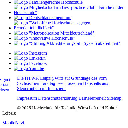
Die HTWK Leipzig wird auf Grundlage des vom
Sächsischen Landtag beschlossenen Haushalts aus
Steuermitteln mitfinanziert.
Impressum
Datenschutzerklärung
Barrierefreiheit
Sitemap
© 2026 Hochschule für Technik, Wirtschaft und Kultur
Leipzig
MobileNavi