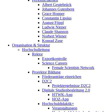
Persönlichkeiten
Albert Geutebrück
Johannes Gutenberg
Grace Hopper
Constantin Lipsius
August Föppl
Ludwig Nieper
Claude Shannon
Norbert Wiener
Konrad Zuse
Organisation & Struktur
Hochschulleitung
Rektor
Exportkontrolle
Science Careers
Female Scientists Network
Prorektor Bildung
Förderanträge einreichen
D2C2
Projektergebnisse D2C2
Digitale Studienbegleitung 2.0
HTWK-App
HOZ-App
Hochschuldidaktik+
Veranstaltungen