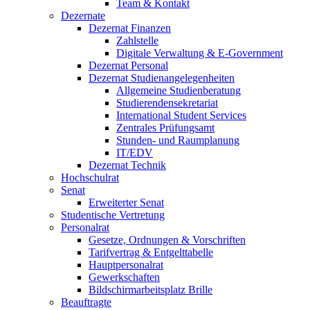
Team & Kontakt
Dezernate
Dezernat Finanzen
Zahlstelle
Digitale Verwaltung & E-Government
Dezernat Personal
Dezernat Studienangelegenheiten
Allgemeine Studienberatung
Studierendensekretariat
International Student Services
Zentrales Prüfungsamt
Stunden- und Raumplanung
IT/EDV
Dezernat Technik
Hochschulrat
Senat
Erweiterter Senat
Studentische Vertretung
Personalrat
Gesetze, Ordnungen & Vorschriften
Tarifvertrag & Entgelttabelle
Hauptpersonalrat
Gewerkschaften
Bildschirmarbeitsplatz Brille
Beauftragte