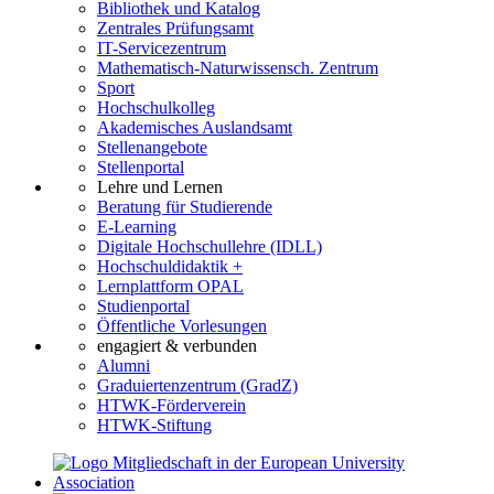
Bibliothek und Katalog
Zentrales Prüfungsamt
IT-Servicezentrum
Mathematisch-Naturwissensch. Zentrum
Sport
Hochschulkolleg
Akademisches Auslandsamt
Stellenangebote
Stellenportal
Lehre und Lernen
Beratung für Studierende
E-Learning
Digitale Hochschullehre (IDLL)
Hochschuldidaktik +
Lernplattform OPAL
Studienportal
Öffentliche Vorlesungen
engagiert & verbunden
Alumni
Graduiertenzentrum (GradZ)
HTWK-Förderverein
HTWK-Stiftung