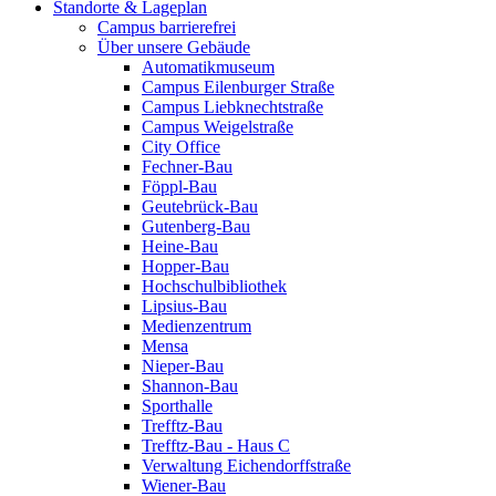
Standorte & Lageplan
Campus barrierefrei
Über unsere Gebäude
Automatikmuseum
Campus Eilenburger Straße
Campus Liebknechtstraße
Campus Weigelstraße
City Office
Fechner-Bau
Föppl-Bau
Geutebrück-Bau
Gutenberg-Bau
Heine-Bau
Hopper-Bau
Hochschulbibliothek
Lipsius-Bau
Medienzentrum
Mensa
Nieper-Bau
Shannon-Bau
Sporthalle
Trefftz-Bau
Trefftz-Bau - Haus C
Verwaltung Eichendorffstraße
Wiener-Bau