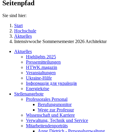
Seitenpfad
Sie sind hier:
Start
Hochschule
Aktuelles
Intensivwoche Sommersemester 2026 Architektur
Aktuelles
Highlights 2025
Pressemitteilungen
HTWK.magazin
Veranstaltungen
Ukraine-Hilfe
Інформація для українців
Energiekrise
Stellenangebote
Professorales Personal
Berufungsmonitor
Wege zur Professur
Wissenschaft und Karriere
Verwaltung, Technik und Service
Mitarbeitendenporträts
Anne Dietrich - Personalverwaltung