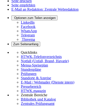
Seite drucken
Seite empfehlen
E-Mail an Redaktion: Zentrale Webredaktion
Optionen zum Teilen anzeigen
LinkedIn
Facebook
WhatsApp
Telegram
Threema
Zum Seitenanfang
Quicklinks
HTWK-Telefonverzeichnis
Notfall (Unfall, Brand, Havarie)
Mensa-Speiseplan
Stundenpläne
Prüfungen
Standorte & Anreise
E-Mail / Webmailer (Dienste intern)
Pressebereich
HTWK.magazin
Zentrale Bereiche
Bibliothek und Katalog
Zentrales Prüfungsamt