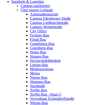
Standorte & Lageplan
Campus barrierefrei
Über unsere Gebäude
Automatikmuseum
Campus Eilenburger Straße
Campus Liebknechtstraße
Campus Weigelstraße
City Office
Fechner-Bau
Föppl-Bau
Geutebrück-Bau
Gutenberg-Bau
Heine-Bau
Hopper-Bau
Hochschulbibliothek
Lipsius-Bau
Medienzentrum
Mensa
Nieper-Bau
Shannon-Bau
Sporthalle
Trefftz-Bau
Trefftz-Bau - Haus C
Verwaltung Eichendorffstraße
Wiener-Bau