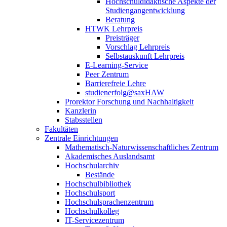
Hochschuldidaktische Aspekte der
Studiengangentwicklung
Beratung
HTWK Lehrpreis
Preisträger
Vorschlag Lehrpreis
Selbstauskunft Lehrpreis
E-Learning-Service
Peer Zentrum
Barrierefreie Lehre
studienerfolg@saxHAW
Prorektor Forschung und Nachhaltigkeit
Kanzlerin
Stabsstellen
Fakultäten
Zentrale Einrichtungen
Mathematisch-Naturwissenschaftliches Zentrum
Akademisches Auslandsamt
Hochschularchiv
Bestände
Hochschulbibliothek
Hochschulsport
Hochschulsprachenzentrum
Hochschulkolleg
IT-Servicezentrum