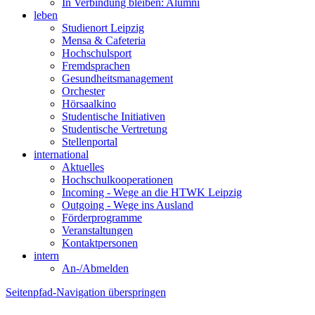
In Verbindung bleiben: Alumni
leben
Studienort Leipzig
Mensa & Cafeteria
Hochschulsport
Fremdsprachen
Gesundheitsmanagement
Orchester
Hörsaalkino
Studentische Initiativen
Studentische Vertretung
Stellenportal
international
Aktuelles
Hochschulkooperationen
Incoming - Wege an die HTWK Leipzig
Outgoing - Wege ins Ausland
Förderprogramme
Veranstaltungen
Kontaktpersonen
intern
An-/Abmelden
Seitenpfad-Navigation überspringen