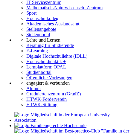
IT-Servicezentrum
Mathematisch-Naturwissensch. Zentrum
Sport
Hochschulkolleg
Akademisches Auslandsamt
Stellenangebote
Stellenportal
Lehre und Lernen
Beratung für Studierende
E-Learning
Digitale Hochschullehre (IDLL)
Hochschuldidaktik +
Lernplattform OPAL
Studienportal
Öffentliche Vorlesungen
engagiert & verbunden
Alumni
Graduiertenzentrum (GradZ)
HTWK-Förderverein
HTWK-Stiftung