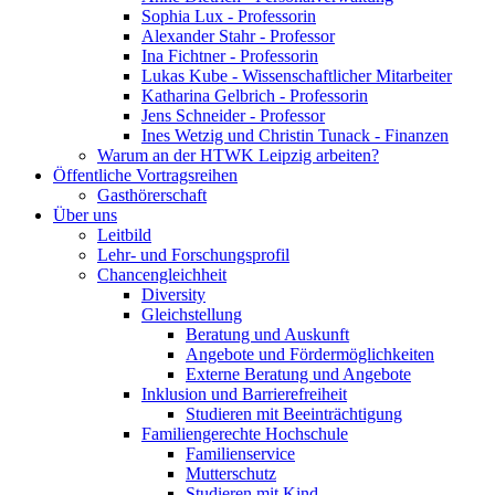
Sophia Lux - Professorin
Alexander Stahr - Professor
Ina Fichtner - Professorin
Lukas Kube - Wissenschaftlicher Mitarbeiter
Katharina Gelbrich - Professorin
Jens Schneider - Professor
Ines Wetzig und Christin Tunack - Finanzen
Warum an der HTWK Leipzig arbeiten?
Öffentliche Vortragsreihen
Gasthörerschaft
Über uns
Leitbild
Lehr- und Forschungsprofil
Chancengleichheit
Diversity
Gleichstellung
Beratung und Auskunft
Angebote und Fördermöglichkeiten
Externe Beratung und Angebote
Inklusion und Barrierefreiheit
Studieren mit Beeinträchtigung
Familiengerechte Hochschule
Familienservice
Mutterschutz
Studieren mit Kind