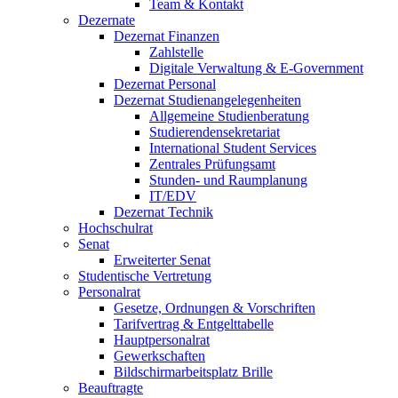
Team & Kontakt
Dezernate
Dezernat Finanzen
Zahlstelle
Digitale Verwaltung & E-Government
Dezernat Personal
Dezernat Studienangelegenheiten
Allgemeine Studienberatung
Studierendensekretariat
International Student Services
Zentrales Prüfungsamt
Stunden- und Raumplanung
IT/EDV
Dezernat Technik
Hochschulrat
Senat
Erweiterter Senat
Studentische Vertretung
Personalrat
Gesetze, Ordnungen & Vorschriften
Tarifvertrag & Entgelttabelle
Hauptpersonalrat
Gewerkschaften
Bildschirmarbeitsplatz Brille
Beauftragte