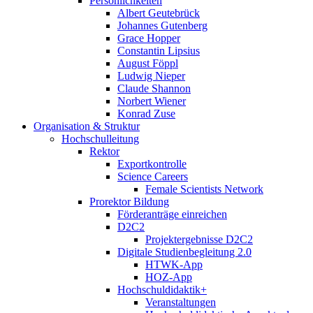
Persönlichkeiten
Albert Geutebrück
Johannes Gutenberg
Grace Hopper
Constantin Lipsius
August Föppl
Ludwig Nieper
Claude Shannon
Norbert Wiener
Konrad Zuse
Organisation & Struktur
Hochschulleitung
Rektor
Exportkontrolle
Science Careers
Female Scientists Network
Prorektor Bildung
Förderanträge einreichen
D2C2
Projektergebnisse D2C2
Digitale Studienbegleitung 2.0
HTWK-App
HOZ-App
Hochschuldidaktik+
Veranstaltungen