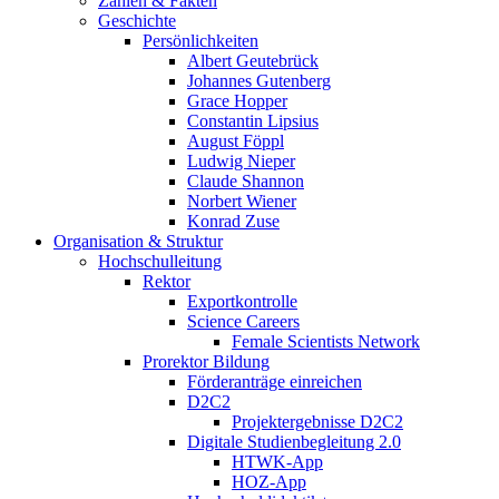
Zahlen & Fakten
Geschichte
Persönlichkeiten
Albert Geutebrück
Johannes Gutenberg
Grace Hopper
Constantin Lipsius
August Föppl
Ludwig Nieper
Claude Shannon
Norbert Wiener
Konrad Zuse
Organisation & Struktur
Hochschulleitung
Rektor
Exportkontrolle
Science Careers
Female Scientists Network
Prorektor Bildung
Förderanträge einreichen
D2C2
Projektergebnisse D2C2
Digitale Studienbegleitung 2.0
HTWK-App
HOZ-App