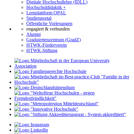
Digitale Hochschullehre (IDLL)
Hochschuldidaktik +
Lernplattform OPAL
Studienportal
Öffentliche Vorlesungen
engagiert & verbunden
Alumni
Graduiertenzentrum (GradZ)
HTWK-Förderverein
HTWK-Stiftung