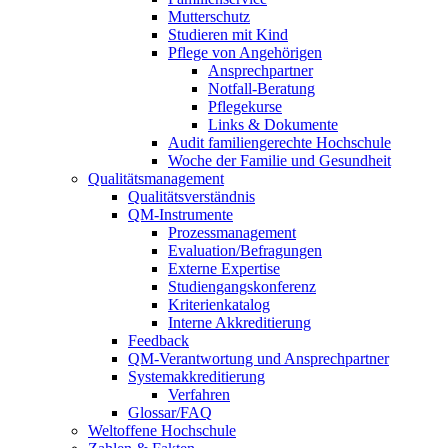
Mutterschutz
Studieren mit Kind
Pflege von Angehörigen
Ansprechpartner
Notfall-Beratung
Pflegekurse
Links & Dokumente
Audit familiengerechte Hochschule
Woche der Familie und Gesundheit
Qualitätsmanagement
Qualitätsverständnis
QM-Instrumente
Prozessmanagement
Evaluation/Befragungen
Externe Expertise
Studiengangskonferenz
Kriterienkatalog
Interne Akkreditierung
Feedback
QM-Verantwortung und Ansprechpartner
Systemakkreditierung
Verfahren
Glossar/FAQ
Weltoffene Hochschule