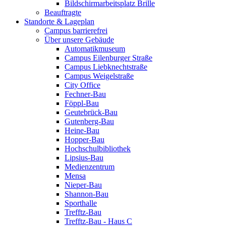
Bildschirmarbeitsplatz Brille
Beauftragte
Standorte & Lageplan
Campus barrierefrei
Über unsere Gebäude
Automatikmuseum
Campus Eilenburger Straße
Campus Liebknechtstraße
Campus Weigelstraße
City Office
Fechner-Bau
Föppl-Bau
Geutebrück-Bau
Gutenberg-Bau
Heine-Bau
Hopper-Bau
Hochschulbibliothek
Lipsius-Bau
Medienzentrum
Mensa
Nieper-Bau
Shannon-Bau
Sporthalle
Trefftz-Bau
Trefftz-Bau - Haus C