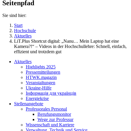
Seitenpfad
Sie sind hier:
Start
Hochschule
Aktuelles
LiT.Plus Shortcut digital: „Nanu… Mein Laptop hat eine
Kamera?!“ – Videos in der Hochschullehre: Schnell, einfach,
effizient und trotzdem gut
Aktuelles
Highlights 2025
Pressemitteilungen
HTWK.magazin
Veranstaltungen
Ukraine-Hilfe
Інформація для українців
Energiekrise
Stellenangebote
Professorales Personal
Berufungsmonitor
Wege zur Professur
Wissenschaft und Karriere
Verwaltung, Technik und Service