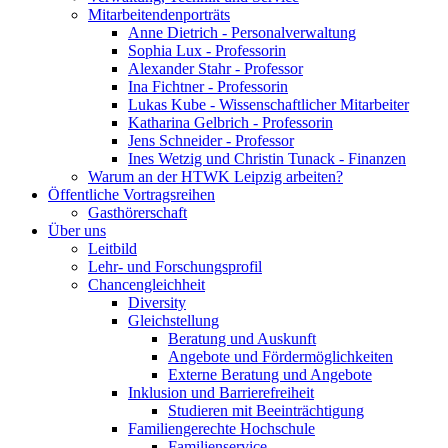
Mitarbeitendenporträts
Anne Dietrich - Personalverwaltung
Sophia Lux - Professorin
Alexander Stahr - Professor
Ina Fichtner - Professorin
Lukas Kube - Wissenschaftlicher Mitarbeiter
Katharina Gelbrich - Professorin
Jens Schneider - Professor
Ines Wetzig und Christin Tunack - Finanzen
Warum an der HTWK Leipzig arbeiten?
Öffentliche Vortragsreihen
Gasthörerschaft
Über uns
Leitbild
Lehr- und Forschungsprofil
Chancengleichheit
Diversity
Gleichstellung
Beratung und Auskunft
Angebote und Fördermöglichkeiten
Externe Beratung und Angebote
Inklusion und Barrierefreiheit
Studieren mit Beeinträchtigung
Familiengerechte Hochschule
Familienservice