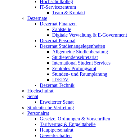
Hochschulkolleg
IT-Servicezentrum
Team & Kontakt
Dezernate
Dezernat Finanzen
Zahlstelle
Digitale Verwaltung & E-Government
Dezernat Personal
Dezernat Studienangelegenheiten
Allgemeine Studienberatung
Studierendensekretariat
International Student Services
Zentrales Prüfungsamt
Stunden- und Raumplanung
IT/EDV
Dezernat Technik
Hochschulrat
Senat
Erweiterter Senat
Studentische Vertretung
Personalrat
Gesetze, Ordnungen & Vorschriften
Tarifvertrag & Entgelttabelle
Hauptpersonalrat
Gewerkschaften