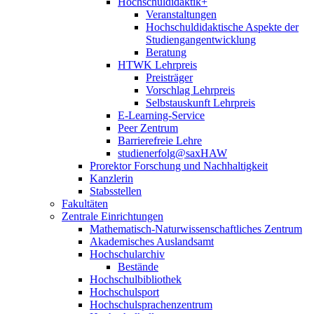
Hochschuldidaktik+
Veranstaltungen
Hochschuldidaktische Aspekte der
Studiengangentwicklung
Beratung
HTWK Lehrpreis
Preisträger
Vorschlag Lehrpreis
Selbstauskunft Lehrpreis
E-Learning-Service
Peer Zentrum
Barrierefreie Lehre
studienerfolg@saxHAW
Prorektor Forschung und Nachhaltigkeit
Kanzlerin
Stabsstellen
Fakultäten
Zentrale Einrichtungen
Mathematisch-Naturwissenschaftliches Zentrum
Akademisches Auslandsamt
Hochschularchiv
Bestände
Hochschulbibliothek
Hochschulsport
Hochschulsprachenzentrum