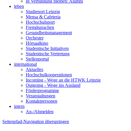
In Verbindung bleiben: Alumni
leben
Studienort Leipzig
Mensa & Cafeteria
Hochschulsport
Fremdsprachen
Gesundheitsmanagement
Orchester
Hörsaalkino
Studentische Initiativen
Studentische Vertretung
Stellenportal
international
Aktuelles
Hochschulkooperationen
Incoming - Wege an die HTWK Leipzig
Outgoing - Wege ins Ausland
Förderprogramme
Veranstaltungen
Kontaktpersonen
intern
An-/Abmelden
Seitenpfad-Navigation überspringen