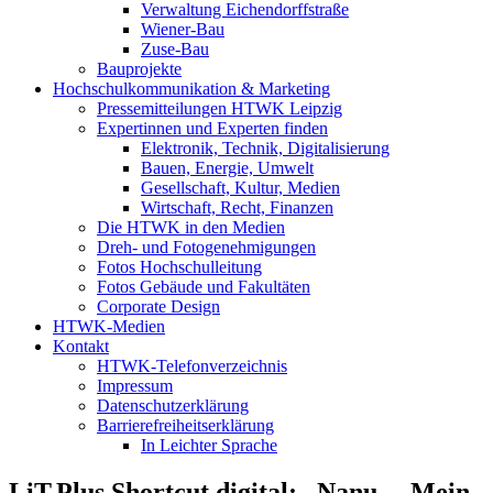
Verwaltung Eichendorffstraße
Wiener-Bau
Zuse-Bau
Bauprojekte
Hochschulkommunikation & Marketing
Pressemitteilungen HTWK Leipzig
Expertinnen und Experten finden
Elektronik, Technik, Digitalisierung
Bauen, Energie, Umwelt
Gesellschaft, Kultur, Medien
Wirtschaft, Recht, Finanzen
Die HTWK in den Medien
Dreh- und Fotogenehmigungen
Fotos Hochschulleitung
Fotos Gebäude und Fakultäten
Corporate Design
HTWK-Medien
Kontakt
HTWK-Telefonverzeichnis
Impressum
Datenschutzerklärung
Barrierefreiheitserklärung
In Leichter Sprache
LiT.Plus Shortcut digital: „Nanu… Mein