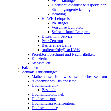
Veranstaltungen
Hochschuldidaktische Aspekte der
Studiengangentwicklung
Beratung
HTWK Lehrpreis
Preisträger
Vorschlag Lehrpreis
Selbstauskunft Lehrpreis
E-Learning-Service
Peer Zentrum
Barrierefreie Lehre
studienerfolg@saxHAW
Prorektor Forschung und Nachhaltigkeit
Kanzlerin
Stabsstellen
Fakultäten
Zentrale Einrichtungen
Mathematisch-Naturwissenschaftliches Zentrum
Akademisches Auslandsamt
Hochschularchiv
Bestände
Hochschulbibliothek
Hochschulsport
Hochschulsprachenzentrum
Hochschulkolleg