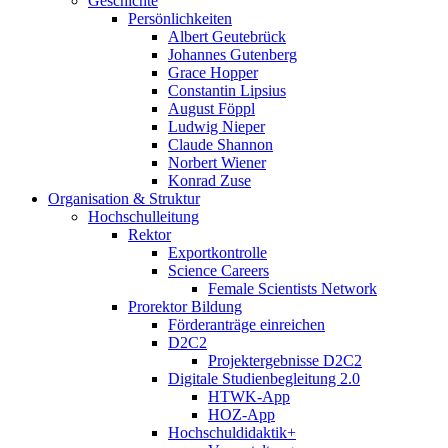
Geschichte
Persönlichkeiten
Albert Geutebrück
Johannes Gutenberg
Grace Hopper
Constantin Lipsius
August Föppl
Ludwig Nieper
Claude Shannon
Norbert Wiener
Konrad Zuse
Organisation & Struktur
Hochschulleitung
Rektor
Exportkontrolle
Science Careers
Female Scientists Network
Prorektor Bildung
Förderanträge einreichen
D2C2
Projektergebnisse D2C2
Digitale Studienbegleitung 2.0
HTWK-App
HOZ-App
Hochschuldidaktik+