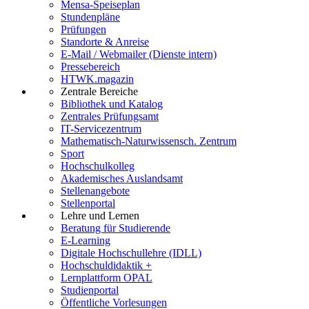
Mensa-Speiseplan
Stundenpläne
Prüfungen
Standorte & Anreise
E-Mail / Webmailer (Dienste intern)
Pressebereich
HTWK.magazin
Zentrale Bereiche
Bibliothek und Katalog
Zentrales Prüfungsamt
IT-Servicezentrum
Mathematisch-Naturwissensch. Zentrum
Sport
Hochschulkolleg
Akademisches Auslandsamt
Stellenangebote
Stellenportal
Lehre und Lernen
Beratung für Studierende
E-Learning
Digitale Hochschullehre (IDLL)
Hochschuldidaktik +
Lernplattform OPAL
Studienportal
Öffentliche Vorlesungen