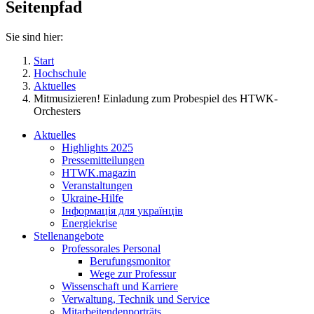
Seitenpfad
Sie sind hier:
Start
Hochschule
Aktuelles
Mitmusizieren! Einladung zum Probespiel des HTWK-
Orchesters
Aktuelles
Highlights 2025
Pressemitteilungen
HTWK.magazin
Veranstaltungen
Ukraine-Hilfe
Інформація для українців
Energiekrise
Stellenangebote
Professorales Personal
Berufungsmonitor
Wege zur Professur
Wissenschaft und Karriere
Verwaltung, Technik und Service
Mitarbeitendenporträts