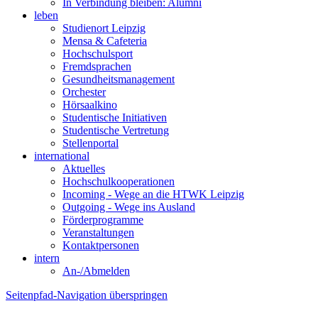
In Verbindung bleiben: Alumni
leben
Studienort Leipzig
Mensa & Cafeteria
Hochschulsport
Fremdsprachen
Gesundheitsmanagement
Orchester
Hörsaalkino
Studentische Initiativen
Studentische Vertretung
Stellenportal
international
Aktuelles
Hochschulkooperationen
Incoming - Wege an die HTWK Leipzig
Outgoing - Wege ins Ausland
Förderprogramme
Veranstaltungen
Kontaktpersonen
intern
An-/Abmelden
Seitenpfad-Navigation überspringen