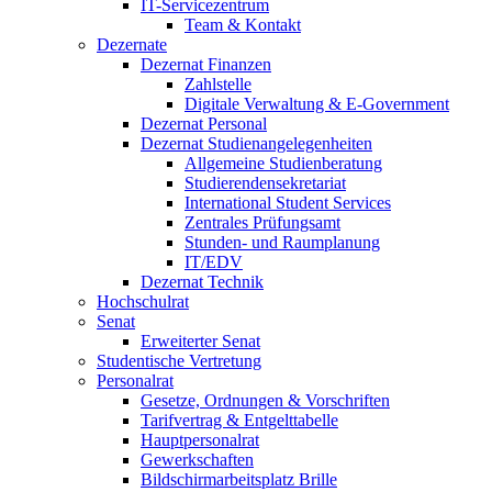
IT-Servicezentrum
Team & Kontakt
Dezernate
Dezernat Finanzen
Zahlstelle
Digitale Verwaltung & E-Government
Dezernat Personal
Dezernat Studienangelegenheiten
Allgemeine Studienberatung
Studierendensekretariat
International Student Services
Zentrales Prüfungsamt
Stunden- und Raumplanung
IT/EDV
Dezernat Technik
Hochschulrat
Senat
Erweiterter Senat
Studentische Vertretung
Personalrat
Gesetze, Ordnungen & Vorschriften
Tarifvertrag & Entgelttabelle
Hauptpersonalrat
Gewerkschaften
Bildschirmarbeitsplatz Brille