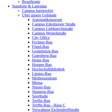
Beauftragte
Standorte & Lageplan
Campus barrierefrei
Über unsere Gebäude
Automatikmuseum
Campus Eilenburger Straße
Campus Liebknechtstraße
Campus Weigelstraße
City Office
Fechner-Bau
Föppl-Bau
Geutebrück-Bau
Gutenberg-Bau
Heine-Bau
Hopper-Bau
Hochschulbibliothek
Lipsius-Bau
Medienzentrum
Mensa
Nieper-Bau
Shannon-Bau
Sporthalle
Trefftz-Bau
Trefftz-Bau - Haus C
Verwaltung Eichendorffstraße