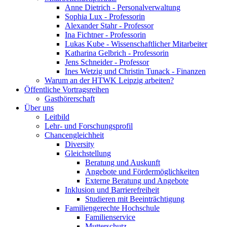
Anne Dietrich - Personalverwaltung
Sophia Lux - Professorin
Alexander Stahr - Professor
Ina Fichtner - Professorin
Lukas Kube - Wissenschaftlicher Mitarbeiter
Katharina Gelbrich - Professorin
Jens Schneider - Professor
Ines Wetzig und Christin Tunack - Finanzen
Warum an der HTWK Leipzig arbeiten?
Öffentliche Vortragsreihen
Gasthörerschaft
Über uns
Leitbild
Lehr- und Forschungsprofil
Chancengleichheit
Diversity
Gleichstellung
Beratung und Auskunft
Angebote und Fördermöglichkeiten
Externe Beratung und Angebote
Inklusion und Barrierefreiheit
Studieren mit Beeinträchtigung
Familiengerechte Hochschule
Familienservice
Mutterschutz