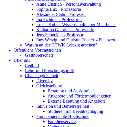
Anne Dietrich - Personalverwaltung
Sophia Lux - Professorin
Alexander Stahr - Professor
Ina Fichtner - Professorin
Lukas Kube - Wissenschaftlicher Mitarbeiter
Katharina Gelbrich - Professorin
Jens Schneider - Professor
Ines Wetzig und Christin Tunack - Finanzen
Warum an der HTWK Leipzig arbeiten?
Öffentliche Vortragsreihen
Gasthörerschaft
Über uns
Leitbild
Lehr- und Forschungsprofil
Chancengleichheit
Diversity
Gleichstellung
Beratung und Auskunft
Angebote und Fördermöglichkeiten
Externe Beratung und Angebote
Inklusion und Barrierefreiheit
Studieren mit Beeinträchtigung
Familiengerechte Hochschule
Familienservice
Mutterschutz