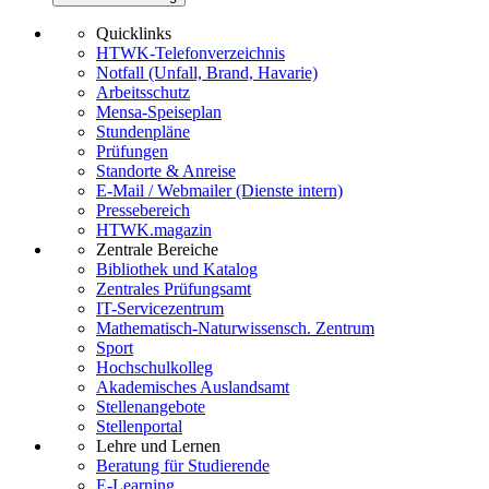
Quicklinks
HTWK-Telefonverzeichnis
Notfall (Unfall, Brand, Havarie)
Arbeitsschutz
Mensa-Speiseplan
Stundenpläne
Prüfungen
Standorte & Anreise
E-Mail / Webmailer (Dienste intern)
Pressebereich
HTWK.magazin
Zentrale Bereiche
Bibliothek und Katalog
Zentrales Prüfungsamt
IT-Servicezentrum
Mathematisch-Naturwissensch. Zentrum
Sport
Hochschulkolleg
Akademisches Auslandsamt
Stellenangebote
Stellenportal
Lehre und Lernen
Beratung für Studierende
E-Learning