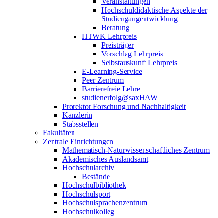
Veranstaltungen
Hochschuldidaktische Aspekte der
Studiengangentwicklung
Beratung
HTWK Lehrpreis
Preisträger
Vorschlag Lehrpreis
Selbstauskunft Lehrpreis
E-Learning-Service
Peer Zentrum
Barrierefreie Lehre
studienerfolg@saxHAW
Prorektor Forschung und Nachhaltigkeit
Kanzlerin
Stabsstellen
Fakultäten
Zentrale Einrichtungen
Mathematisch-Naturwissenschaftliches Zentrum
Akademisches Auslandsamt
Hochschularchiv
Bestände
Hochschulbibliothek
Hochschulsport
Hochschulsprachenzentrum
Hochschulkolleg