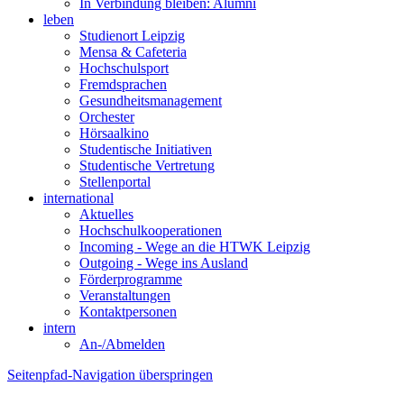
In Verbindung bleiben: Alumni
leben
Studienort Leipzig
Mensa & Cafeteria
Hochschulsport
Fremdsprachen
Gesundheitsmanagement
Orchester
Hörsaalkino
Studentische Initiativen
Studentische Vertretung
Stellenportal
international
Aktuelles
Hochschulkooperationen
Incoming - Wege an die HTWK Leipzig
Outgoing - Wege ins Ausland
Förderprogramme
Veranstaltungen
Kontaktpersonen
intern
An-/Abmelden
Seitenpfad-Navigation überspringen