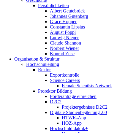
Geschichte
Persönlichkeiten
Albert Geutebrück
Johannes Gutenberg
Grace Hopper
Constantin Lipsius
August Föppl
Ludwig Nieper
Claude Shannon
Norbert Wiener
Konrad Zuse
Organisation & Struktur
Hochschulleitung
Rektor
Exportkontrolle
Science Careers
Female Scientists Network
Prorektor Bildung
Förderanträge einreichen
D2C2
Projektergebnisse D2C2
Digitale Studienbegleitung 2.0
HTWK-App
HOZ-App
Hochschuldidaktik+