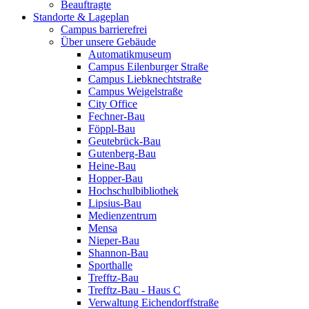
Beauftragte
Standorte & Lageplan
Campus barrierefrei
Über unsere Gebäude
Automatikmuseum
Campus Eilenburger Straße
Campus Liebknechtstraße
Campus Weigelstraße
City Office
Fechner-Bau
Föppl-Bau
Geutebrück-Bau
Gutenberg-Bau
Heine-Bau
Hopper-Bau
Hochschulbibliothek
Lipsius-Bau
Medienzentrum
Mensa
Nieper-Bau
Shannon-Bau
Sporthalle
Trefftz-Bau
Trefftz-Bau - Haus C
Verwaltung Eichendorffstraße