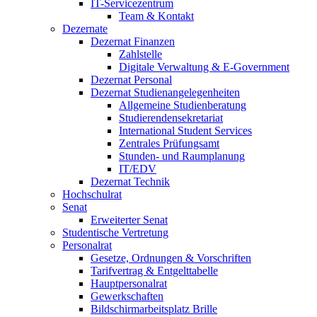
IT-Servicezentrum
Team & Kontakt
Dezernate
Dezernat Finanzen
Zahlstelle
Digitale Verwaltung & E-Government
Dezernat Personal
Dezernat Studienangelegenheiten
Allgemeine Studienberatung
Studierendensekretariat
International Student Services
Zentrales Prüfungsamt
Stunden- und Raumplanung
IT/EDV
Dezernat Technik
Hochschulrat
Senat
Erweiterter Senat
Studentische Vertretung
Personalrat
Gesetze, Ordnungen & Vorschriften
Tarifvertrag & Entgelttabelle
Hauptpersonalrat
Gewerkschaften
Bildschirmarbeitsplatz Brille