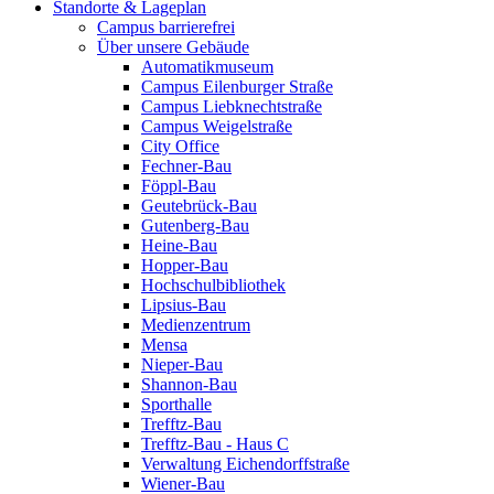
Standorte & Lageplan
Campus barrierefrei
Über unsere Gebäude
Automatikmuseum
Campus Eilenburger Straße
Campus Liebknechtstraße
Campus Weigelstraße
City Office
Fechner-Bau
Föppl-Bau
Geutebrück-Bau
Gutenberg-Bau
Heine-Bau
Hopper-Bau
Hochschulbibliothek
Lipsius-Bau
Medienzentrum
Mensa
Nieper-Bau
Shannon-Bau
Sporthalle
Trefftz-Bau
Trefftz-Bau - Haus C
Verwaltung Eichendorffstraße
Wiener-Bau