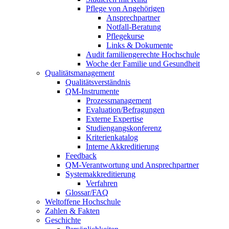
Pflege von Angehörigen
Ansprechpartner
Notfall-Beratung
Pflegekurse
Links & Dokumente
Audit familiengerechte Hochschule
Woche der Familie und Gesundheit
Qualitätsmanagement
Qualitätsverständnis
QM-Instrumente
Prozessmanagement
Evaluation/Befragungen
Externe Expertise
Studiengangskonferenz
Kriterienkatalog
Interne Akkreditierung
Feedback
QM-Verantwortung und Ansprechpartner
Systemakkreditierung
Verfahren
Glossar/FAQ
Weltoffene Hochschule
Zahlen & Fakten
Geschichte