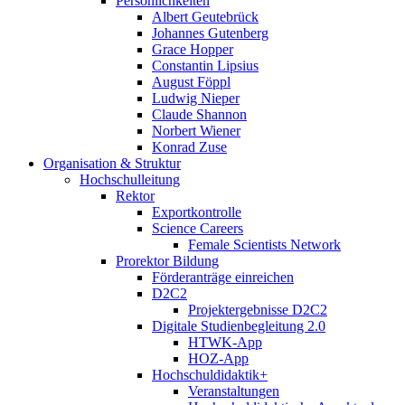
Persönlichkeiten
Albert Geutebrück
Johannes Gutenberg
Grace Hopper
Constantin Lipsius
August Föppl
Ludwig Nieper
Claude Shannon
Norbert Wiener
Konrad Zuse
Organisation & Struktur
Hochschulleitung
Rektor
Exportkontrolle
Science Careers
Female Scientists Network
Prorektor Bildung
Förderanträge einreichen
D2C2
Projektergebnisse D2C2
Digitale Studienbegleitung 2.0
HTWK-App
HOZ-App
Hochschuldidaktik+
Veranstaltungen