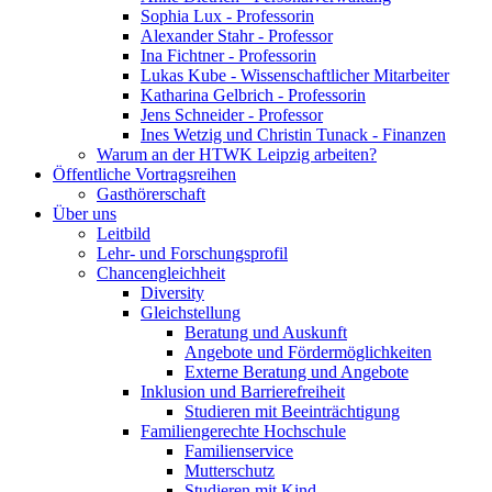
Sophia Lux - Professorin
Alexander Stahr - Professor
Ina Fichtner - Professorin
Lukas Kube - Wissenschaftlicher Mitarbeiter
Katharina Gelbrich - Professorin
Jens Schneider - Professor
Ines Wetzig und Christin Tunack - Finanzen
Warum an der HTWK Leipzig arbeiten?
Öffentliche Vortragsreihen
Gasthörerschaft
Über uns
Leitbild
Lehr- und Forschungsprofil
Chancengleichheit
Diversity
Gleichstellung
Beratung und Auskunft
Angebote und Fördermöglichkeiten
Externe Beratung und Angebote
Inklusion und Barrierefreiheit
Studieren mit Beeinträchtigung
Familiengerechte Hochschule
Familienservice
Mutterschutz
Studieren mit Kind