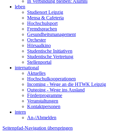
In Verbindung bleiben: Alumni
leben
Studienort Leipzig
Mensa & Cafeteria
Hochschulsport
Fremdsprachen
Gesundheitsmanagement
Orchester
Hörsaalkino
Studentische Initiativen
Studentische Vertretung
Stellenportal
international
Aktuelles
Hochschulkooperationen
Incoming - Wege an die HTWK Leipzig
Outgoing - Wege ins Ausland
Förderprogramme
Veranstaltungen
Kontaktpersonen
intern
An-/Abmelden
Seitenpfad-Navigation überspringen