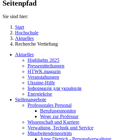
Seitenpfad
Sie sind hier:
Start
Hochschule
Aktuelles
Recherche Vertiefung
Aktuelles
Highlights 2025
Pressemitteilungen
HTWK.magazin
Veranstaltungen
Ukraine-Hilfe
Інформація для українців
Energiekrise
Stellenangebote
Professorales Personal
Berufungsmonitor
Wege zur Professur
Wissenschaft und Karriere
Verwaltung, Technik und Service
Mitarbeitendenporträts
Anne Dietrich - Personalverwaltung