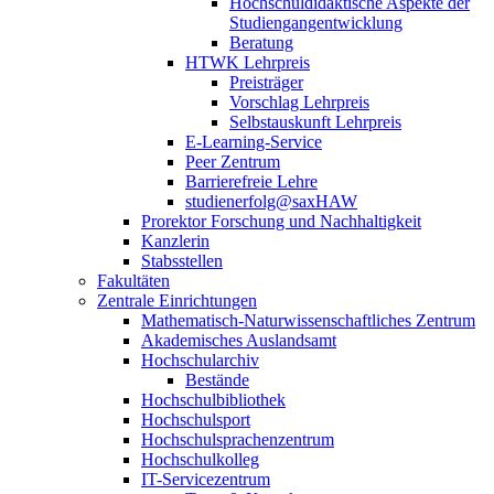
Hochschuldidaktische Aspekte der
Studiengangentwicklung
Beratung
HTWK Lehrpreis
Preisträger
Vorschlag Lehrpreis
Selbstauskunft Lehrpreis
E-Learning-Service
Peer Zentrum
Barrierefreie Lehre
studienerfolg@saxHAW
Prorektor Forschung und Nachhaltigkeit
Kanzlerin
Stabsstellen
Fakultäten
Zentrale Einrichtungen
Mathematisch-Naturwissenschaftliches Zentrum
Akademisches Auslandsamt
Hochschularchiv
Bestände
Hochschulbibliothek
Hochschulsport
Hochschulsprachenzentrum
Hochschulkolleg
IT-Servicezentrum