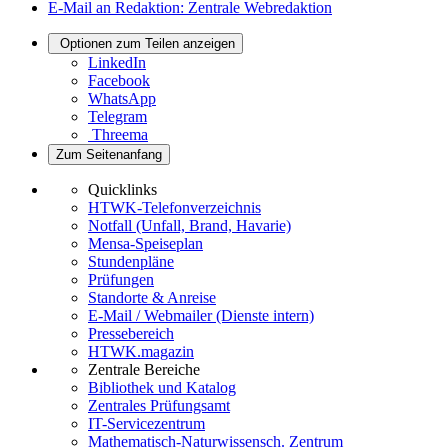
E-Mail an Redaktion: Zentrale Webredaktion
Optionen zum Teilen anzeigen
LinkedIn
Facebook
WhatsApp
Telegram
Threema
Zum Seitenanfang
Quicklinks
HTWK-Telefonverzeichnis
Notfall (Unfall, Brand, Havarie)
Mensa-Speiseplan
Stundenpläne
Prüfungen
Standorte & Anreise
E-Mail / Webmailer (Dienste intern)
Pressebereich
HTWK.magazin
Zentrale Bereiche
Bibliothek und Katalog
Zentrales Prüfungsamt
IT-Servicezentrum
Mathematisch-Naturwissensch. Zentrum