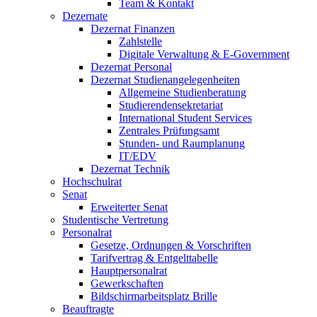
Team & Kontakt
Dezernate
Dezernat Finanzen
Zahlstelle
Digitale Verwaltung & E-Government
Dezernat Personal
Dezernat Studienangelegenheiten
Allgemeine Studienberatung
Studierendensekretariat
International Student Services
Zentrales Prüfungsamt
Stunden- und Raumplanung
IT/EDV
Dezernat Technik
Hochschulrat
Senat
Erweiterter Senat
Studentische Vertretung
Personalrat
Gesetze, Ordnungen & Vorschriften
Tarifvertrag & Entgelttabelle
Hauptpersonalrat
Gewerkschaften
Bildschirmarbeitsplatz Brille
Beauftragte