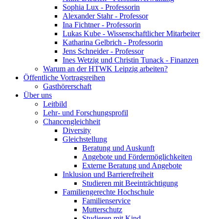
Sophia Lux - Professorin
Alexander Stahr - Professor
Ina Fichtner - Professorin
Lukas Kube - Wissenschaftlicher Mitarbeiter
Katharina Gelbrich - Professorin
Jens Schneider - Professor
Ines Wetzig und Christin Tunack - Finanzen
Warum an der HTWK Leipzig arbeiten?
Öffentliche Vortragsreihen
Gasthörerschaft
Über uns
Leitbild
Lehr- und Forschungsprofil
Chancengleichheit
Diversity
Gleichstellung
Beratung und Auskunft
Angebote und Fördermöglichkeiten
Externe Beratung und Angebote
Inklusion und Barrierefreiheit
Studieren mit Beeinträchtigung
Familiengerechte Hochschule
Familienservice
Mutterschutz
Studieren mit Kind