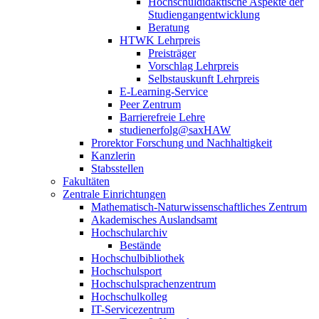
Hochschuldidaktische Aspekte der
Studiengangentwicklung
Beratung
HTWK Lehrpreis
Preisträger
Vorschlag Lehrpreis
Selbstauskunft Lehrpreis
E-Learning-Service
Peer Zentrum
Barrierefreie Lehre
studienerfolg@saxHAW
Prorektor Forschung und Nachhaltigkeit
Kanzlerin
Stabsstellen
Fakultäten
Zentrale Einrichtungen
Mathematisch-Naturwissenschaftliches Zentrum
Akademisches Auslandsamt
Hochschularchiv
Bestände
Hochschulbibliothek
Hochschulsport
Hochschulsprachenzentrum
Hochschulkolleg
IT-Servicezentrum