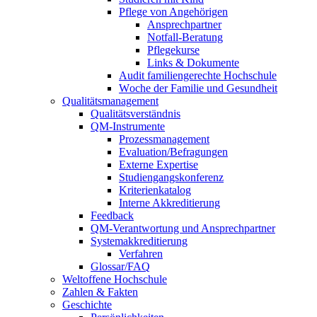
Pflege von Angehörigen
Ansprechpartner
Notfall-Beratung
Pflegekurse
Links & Dokumente
Audit familiengerechte Hochschule
Woche der Familie und Gesundheit
Qualitätsmanagement
Qualitätsverständnis
QM-Instrumente
Prozessmanagement
Evaluation/Befragungen
Externe Expertise
Studiengangskonferenz
Kriterienkatalog
Interne Akkreditierung
Feedback
QM-Verantwortung und Ansprechpartner
Systemakkreditierung
Verfahren
Glossar/FAQ
Weltoffene Hochschule
Zahlen & Fakten
Geschichte