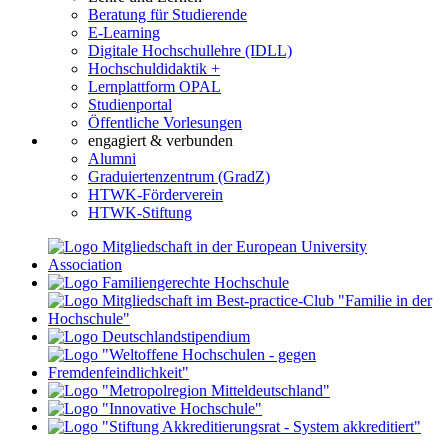
Beratung für Studierende
E-Learning
Digitale Hochschullehre (IDLL)
Hochschuldidaktik +
Lernplattform OPAL
Studienportal
Öffentliche Vorlesungen
engagiert & verbunden
Alumni
Graduiertenzentrum (GradZ)
HTWK-Förderverein
HTWK-Stiftung