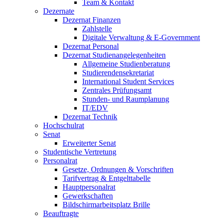
Team & Kontakt
Dezernate
Dezernat Finanzen
Zahlstelle
Digitale Verwaltung & E-Government
Dezernat Personal
Dezernat Studienangelegenheiten
Allgemeine Studienberatung
Studierendensekretariat
International Student Services
Zentrales Prüfungsamt
Stunden- und Raumplanung
IT/EDV
Dezernat Technik
Hochschulrat
Senat
Erweiterter Senat
Studentische Vertretung
Personalrat
Gesetze, Ordnungen & Vorschriften
Tarifvertrag & Entgelttabelle
Hauptpersonalrat
Gewerkschaften
Bildschirmarbeitsplatz Brille
Beauftragte