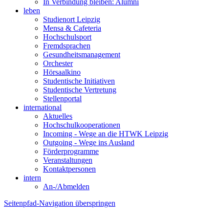
In Verbindung bleiben: Alumni
leben
Studienort Leipzig
Mensa & Cafeteria
Hochschulsport
Fremdsprachen
Gesundheitsmanagement
Orchester
Hörsaalkino
Studentische Initiativen
Studentische Vertretung
Stellenportal
international
Aktuelles
Hochschulkooperationen
Incoming - Wege an die HTWK Leipzig
Outgoing - Wege ins Ausland
Förderprogramme
Veranstaltungen
Kontaktpersonen
intern
An-/Abmelden
Seitenpfad-Navigation überspringen