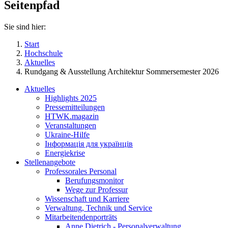
Seitenpfad
Sie sind hier:
Start
Hochschule
Aktuelles
Rundgang & Ausstellung Architektur Sommersemester 2026
Aktuelles
Highlights 2025
Pressemitteilungen
HTWK.magazin
Veranstaltungen
Ukraine-Hilfe
Інформація для українців
Energiekrise
Stellenangebote
Professorales Personal
Berufungsmonitor
Wege zur Professur
Wissenschaft und Karriere
Verwaltung, Technik und Service
Mitarbeitendenporträts
Anne Dietrich - Personalverwaltung