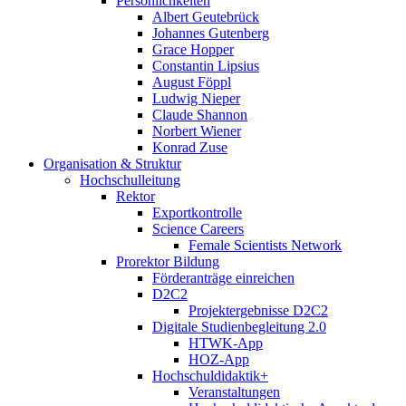
Persönlichkeiten
Albert Geutebrück
Johannes Gutenberg
Grace Hopper
Constantin Lipsius
August Föppl
Ludwig Nieper
Claude Shannon
Norbert Wiener
Konrad Zuse
Organisation & Struktur
Hochschulleitung
Rektor
Exportkontrolle
Science Careers
Female Scientists Network
Prorektor Bildung
Förderanträge einreichen
D2C2
Projektergebnisse D2C2
Digitale Studienbegleitung 2.0
HTWK-App
HOZ-App
Hochschuldidaktik+
Veranstaltungen