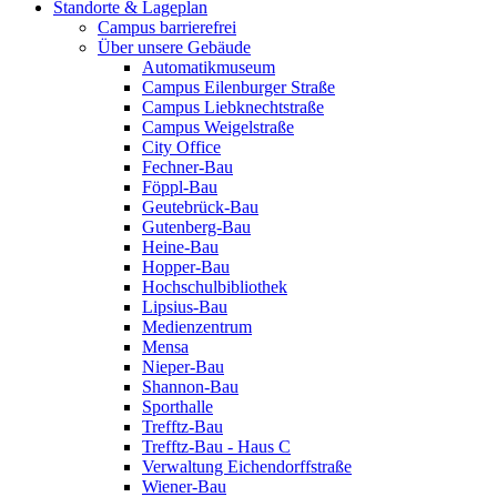
Standorte & Lageplan
Campus barrierefrei
Über unsere Gebäude
Automatikmuseum
Campus Eilenburger Straße
Campus Liebknechtstraße
Campus Weigelstraße
City Office
Fechner-Bau
Föppl-Bau
Geutebrück-Bau
Gutenberg-Bau
Heine-Bau
Hopper-Bau
Hochschulbibliothek
Lipsius-Bau
Medienzentrum
Mensa
Nieper-Bau
Shannon-Bau
Sporthalle
Trefftz-Bau
Trefftz-Bau - Haus C
Verwaltung Eichendorffstraße
Wiener-Bau