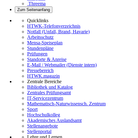
Threema
Zum Seitenanfang
Quicklinks
HTWK-Telefonverzeichnis
Notfall (Unfall, Brand, Havarie)
Arbeitsschutz
Mensa-Speiseplan
Stundenpläne
Prüfungen
Standorte & Anreise
E-Mail / Webmailer (Dienste intern)
Pressebereich
HTWK.magazin
Zentrale Bereiche
Bibliothek und Katalog
Zentrales Prüfungsamt
IT-Servicezentrum
Mathematisch-Naturwissensch. Zentrum
Sport
Hochschulkolleg
Akademisches Auslandsamt
Stellenangebote
Stellenportal
Lehre und Lernen