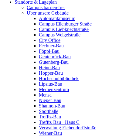
Standorte & Lageplan
Campus barrierefrei
Über unsere Gebäude
Automatikmuseum
Campus Eilenburger Straße
Campus Liebknechtstraße
Campus Weigelstraße
City Office
Fechner-Bau
Föppl-Bau
Geutebrück-Bau
Gutenberg-Bau
Heine-Bau
Hopper-Bau
Hochschulbibliothek
Lipsius-Bau
Medienzentrum
Mensa
Nieper-Bau
Shannon-Bau
Sporthalle
Trefftz-Bau
Trefftz-Bau - Haus C
Verwaltung Eichendorffstraße
Wiener-Bau