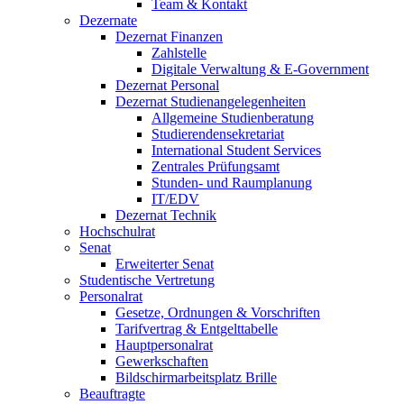
Team & Kontakt
Dezernate
Dezernat Finanzen
Zahlstelle
Digitale Verwaltung & E-Government
Dezernat Personal
Dezernat Studienangelegenheiten
Allgemeine Studienberatung
Studierendensekretariat
International Student Services
Zentrales Prüfungsamt
Stunden- und Raumplanung
IT/EDV
Dezernat Technik
Hochschulrat
Senat
Erweiterter Senat
Studentische Vertretung
Personalrat
Gesetze, Ordnungen & Vorschriften
Tarifvertrag & Entgelttabelle
Hauptpersonalrat
Gewerkschaften
Bildschirmarbeitsplatz Brille
Beauftragte