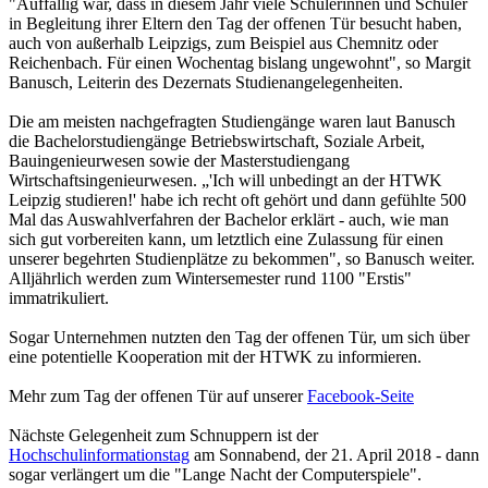
"Auffällig war, dass in diesem Jahr viele Schülerinnen und Schüler
in Begleitung ihrer Eltern den Tag der offenen Tür besucht haben,
auch von außerhalb Leipzigs, zum Beispiel aus Chemnitz oder
Reichenbach. Für einen Wochentag bislang ungewohnt", so Margit
Banusch, Leiterin des Dezernats Studienangelegenheiten.
Die am meisten nachgefragten Studiengänge waren laut Banusch
die Bachelorstudiengänge Betriebswirtschaft, Soziale Arbeit,
Bauingenieurwesen sowie der Masterstudiengang
Wirtschaftsingenieurwesen. „'Ich will unbedingt an der HTWK
Leipzig studieren!' habe ich recht oft gehört und dann gefühlte 500
Mal das Auswahlverfahren der Bachelor erklärt - auch, wie man
sich gut vorbereiten kann, um letztlich eine Zulassung für einen
unserer begehrten Studienplätze zu bekommen", so Banusch weiter.
Alljährlich werden zum Wintersemester rund 1100 "Erstis"
immatrikuliert.
Sogar Unternehmen nutzten den Tag der offenen Tür, um sich über
eine potentielle Kooperation mit der HTWK zu informieren.
Mehr zum Tag der offenen Tür auf unserer
Facebook-Seite
Nächste Gelegenheit zum Schnuppern ist der
Hochschulinformationstag
am Sonnabend, der 21. April 2018 - dann
sogar verlängert um die "Lange Nacht der Computerspiele".