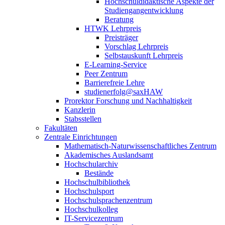
Hochschuldidaktische Aspekte der
Studiengangentwicklung
Beratung
HTWK Lehrpreis
Preisträger
Vorschlag Lehrpreis
Selbstauskunft Lehrpreis
E-Learning-Service
Peer Zentrum
Barrierefreie Lehre
studienerfolg@saxHAW
Prorektor Forschung und Nachhaltigkeit
Kanzlerin
Stabsstellen
Fakultäten
Zentrale Einrichtungen
Mathematisch-Naturwissenschaftliches Zentrum
Akademisches Auslandsamt
Hochschularchiv
Bestände
Hochschulbibliothek
Hochschulsport
Hochschulsprachenzentrum
Hochschulkolleg
IT-Servicezentrum