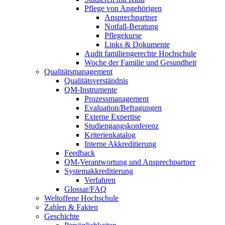
Pflege von Angehörigen
Ansprechpartner
Notfall-Beratung
Pflegekurse
Links & Dokumente
Audit familiengerechte Hochschule
Woche der Familie und Gesundheit
Qualitätsmanagement
Qualitätsverständnis
QM-Instrumente
Prozessmanagement
Evaluation/Befragungen
Externe Expertise
Studiengangskonferenz
Kriterienkatalog
Interne Akkreditierung
Feedback
QM-Verantwortung und Ansprechpartner
Systemakkreditierung
Verfahren
Glossar/FAQ
Weltoffene Hochschule
Zahlen & Fakten
Geschichte