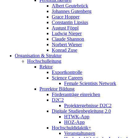
Persönlichkeiten
Albert Geutebrück
Johannes Gutenberg
Grace Hopper
Constantin Lipsius
August Föppl
Ludwig Nieper
Claude Shannon
Norbert Wiener
Konrad Zuse
Organisation & Struktur
Hochschulleitung
Rektor
Exportkontrolle
Science Careers
Female Scientists Network
Prorektor Bildung
Förderanträge einreichen
D2C2
Projektergebnisse D2C2
Digitale Studienbegleitung 2.0
HTWK-App
HOZ-App
Hochschuldidaktik+
Veranstaltungen