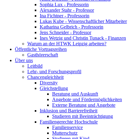
Sophia Lux - Professorin
Alexander Stahr - Professor
Ina Fichtner - Professorin
Lukas Kube - Wissenschaftlicher Mitarbeiter
Katharina Gelbrich - Professorin
Jens Schneider - Professor
Ines Wetzig und Christin Tunack - Finanzen
Warum an der HTWK Leipzig arbeiten?
Öffentliche Vortragsreihen
Gasthörerschaft
Über uns
Leitbild
Lehr- und Forschungsprofil
Chancengleichheit
Diversity
Gleichstellung
Beratung und Auskunft
Angebote und Fördermöglichkeiten
Externe Beratung und Angebote
Inklusion und Barrierefreiheit
Studieren mit Beeinträchtigung
Familiengerechte Hochschule
Familienservice
Mutterschutz
Studieren mit Kind