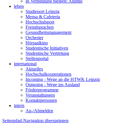
In Verbindung bleiben: Alumni
leben
Studienort Leipzig
Mensa & Cafeteria
Hochschulsport
Fremdsprachen
Gesundheitsmanagement
Orchester
Hörsaalkino
Studentische Initiativen
Studentische Vertretung
Stellenportal
international
Aktuelles
Hochschulkooperationen
Incoming - Wege an die HTWK Leipzig
Outgoing - Wege ins Ausland
Förderprogramme
Veranstaltungen
Kontaktpersonen
intern
An-/Abmelden
Seitenpfad-Navigation überspringen