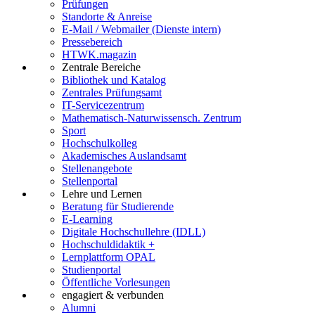
Prüfungen
Standorte & Anreise
E-Mail / Webmailer (Dienste intern)
Pressebereich
HTWK.magazin
Zentrale Bereiche
Bibliothek und Katalog
Zentrales Prüfungsamt
IT-Servicezentrum
Mathematisch-Naturwissensch. Zentrum
Sport
Hochschulkolleg
Akademisches Auslandsamt
Stellenangebote
Stellenportal
Lehre und Lernen
Beratung für Studierende
E-Learning
Digitale Hochschullehre (IDLL)
Hochschuldidaktik +
Lernplattform OPAL
Studienportal
Öffentliche Vorlesungen
engagiert & verbunden
Alumni