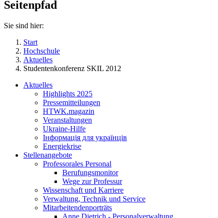
Seitenpfad
Sie sind hier:
Start
Hochschule
Aktuelles
Studentenkonferenz SKIL 2012
Aktuelles
Highlights 2025
Pressemitteilungen
HTWK.magazin
Veranstaltungen
Ukraine-Hilfe
Інформація для українців
Energiekrise
Stellenangebote
Professorales Personal
Berufungsmonitor
Wege zur Professur
Wissenschaft und Karriere
Verwaltung, Technik und Service
Mitarbeitendenporträts
Anne Dietrich - Personalverwaltung