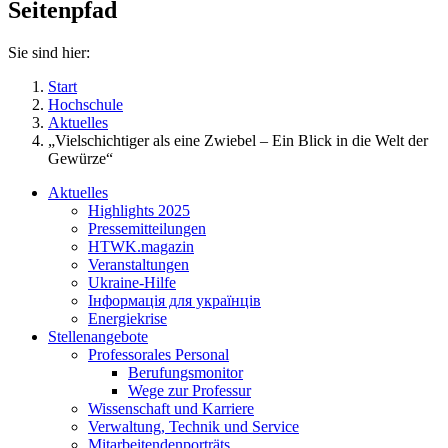
Seitenpfad
Sie sind hier:
Start
Hochschule
Aktuelles
„Vielschichtiger als eine Zwiebel – Ein Blick in die Welt der
Gewürze“
Aktuelles
Highlights 2025
Pressemitteilungen
HTWK.magazin
Veranstaltungen
Ukraine-Hilfe
Інформація для українців
Energiekrise
Stellenangebote
Professorales Personal
Berufungsmonitor
Wege zur Professur
Wissenschaft und Karriere
Verwaltung, Technik und Service
Mitarbeitendenporträts