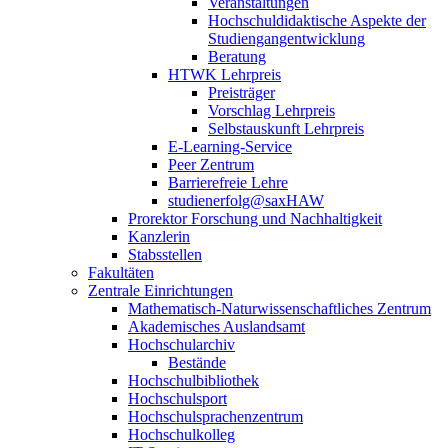
Veranstaltungen
Hochschuldidaktische Aspekte der
Studiengangentwicklung
Beratung
HTWK Lehrpreis
Preisträger
Vorschlag Lehrpreis
Selbstauskunft Lehrpreis
E-Learning-Service
Peer Zentrum
Barrierefreie Lehre
studienerfolg@saxHAW
Prorektor Forschung und Nachhaltigkeit
Kanzlerin
Stabsstellen
Fakultäten
Zentrale Einrichtungen
Mathematisch-Naturwissenschaftliches Zentrum
Akademisches Auslandsamt
Hochschularchiv
Bestände
Hochschulbibliothek
Hochschulsport
Hochschulsprachenzentrum
Hochschulkolleg