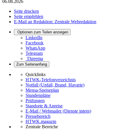
06.08.2026
Seite drucken
Seite empfehlen
E-Mail an Redaktion: Zentrale Webredaktion
Optionen zum Teilen anzeigen
LinkedIn
Facebook
WhatsApp
Telegram
Threema
Zum Seitenanfang
Quicklinks
HTWK-Telefonverzeichnis
Notfall (Unfall, Brand, Havarie)
Mensa-Speiseplan
Stundenpläne
Prüfungen
Standorte & Anreise
E-Mail / Webmailer (Dienste intern)
Pressebereich
HTWK.magazin
Zentrale Bereiche