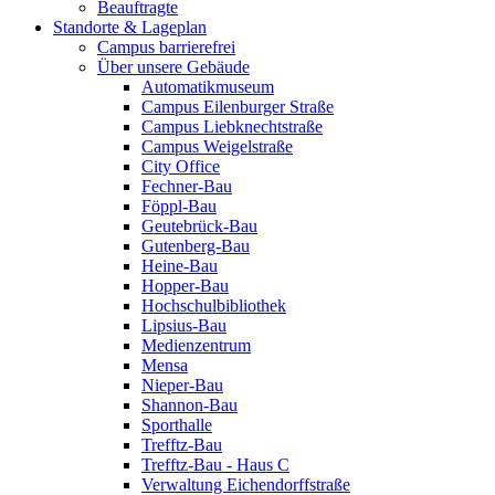
Beauftragte
Standorte & Lageplan
Campus barrierefrei
Über unsere Gebäude
Automatikmuseum
Campus Eilenburger Straße
Campus Liebknechtstraße
Campus Weigelstraße
City Office
Fechner-Bau
Föppl-Bau
Geutebrück-Bau
Gutenberg-Bau
Heine-Bau
Hopper-Bau
Hochschulbibliothek
Lipsius-Bau
Medienzentrum
Mensa
Nieper-Bau
Shannon-Bau
Sporthalle
Trefftz-Bau
Trefftz-Bau - Haus C
Verwaltung Eichendorffstraße