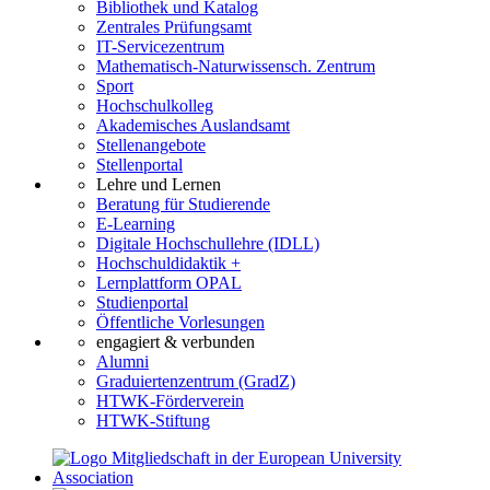
Bibliothek und Katalog
Zentrales Prüfungsamt
IT-Servicezentrum
Mathematisch-Naturwissensch. Zentrum
Sport
Hochschulkolleg
Akademisches Auslandsamt
Stellenangebote
Stellenportal
Lehre und Lernen
Beratung für Studierende
E-Learning
Digitale Hochschullehre (IDLL)
Hochschuldidaktik +
Lernplattform OPAL
Studienportal
Öffentliche Vorlesungen
engagiert & verbunden
Alumni
Graduiertenzentrum (GradZ)
HTWK-Förderverein
HTWK-Stiftung