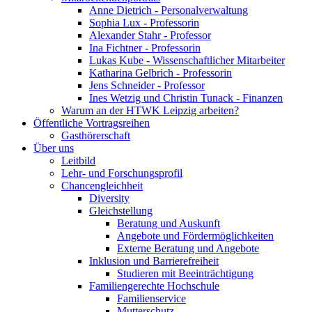
Anne Dietrich - Personalverwaltung
Sophia Lux - Professorin
Alexander Stahr - Professor
Ina Fichtner - Professorin
Lukas Kube - Wissenschaftlicher Mitarbeiter
Katharina Gelbrich - Professorin
Jens Schneider - Professor
Ines Wetzig und Christin Tunack - Finanzen
Warum an der HTWK Leipzig arbeiten?
Öffentliche Vortragsreihen
Gasthörerschaft
Über uns
Leitbild
Lehr- und Forschungsprofil
Chancengleichheit
Diversity
Gleichstellung
Beratung und Auskunft
Angebote und Fördermöglichkeiten
Externe Beratung und Angebote
Inklusion und Barrierefreiheit
Studieren mit Beeinträchtigung
Familiengerechte Hochschule
Familienservice
Mutterschutz