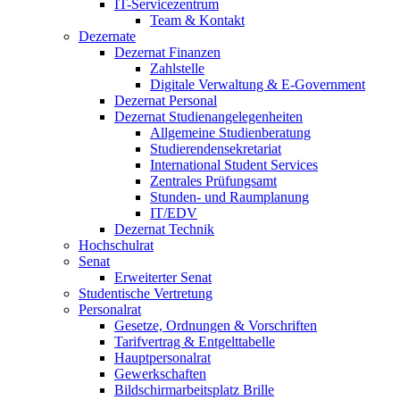
IT-Servicezentrum
Team & Kontakt
Dezernate
Dezernat Finanzen
Zahlstelle
Digitale Verwaltung & E-Government
Dezernat Personal
Dezernat Studienangelegenheiten
Allgemeine Studienberatung
Studierendensekretariat
International Student Services
Zentrales Prüfungsamt
Stunden- und Raumplanung
IT/EDV
Dezernat Technik
Hochschulrat
Senat
Erweiterter Senat
Studentische Vertretung
Personalrat
Gesetze, Ordnungen & Vorschriften
Tarifvertrag & Entgelttabelle
Hauptpersonalrat
Gewerkschaften
Bildschirmarbeitsplatz Brille