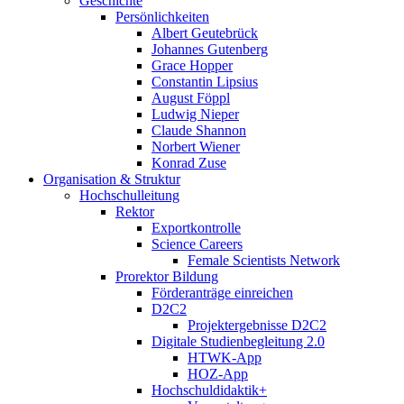
Geschichte
Persönlichkeiten
Albert Geutebrück
Johannes Gutenberg
Grace Hopper
Constantin Lipsius
August Föppl
Ludwig Nieper
Claude Shannon
Norbert Wiener
Konrad Zuse
Organisation & Struktur
Hochschulleitung
Rektor
Exportkontrolle
Science Careers
Female Scientists Network
Prorektor Bildung
Förderanträge einreichen
D2C2
Projektergebnisse D2C2
Digitale Studienbegleitung 2.0
HTWK-App
HOZ-App
Hochschuldidaktik+