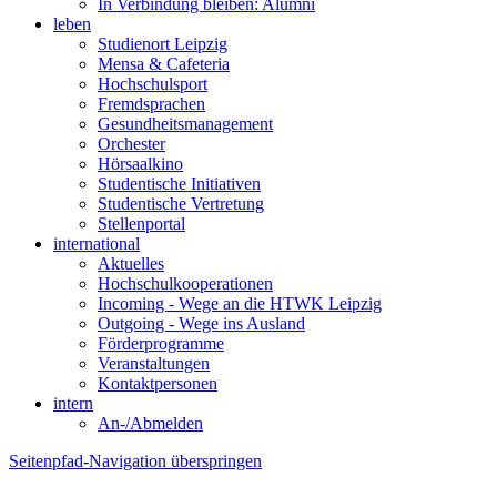
In Verbindung bleiben: Alumni
leben
Studienort Leipzig
Mensa & Cafeteria
Hochschulsport
Fremdsprachen
Gesundheitsmanagement
Orchester
Hörsaalkino
Studentische Initiativen
Studentische Vertretung
Stellenportal
international
Aktuelles
Hochschulkooperationen
Incoming - Wege an die HTWK Leipzig
Outgoing - Wege ins Ausland
Förderprogramme
Veranstaltungen
Kontaktpersonen
intern
An-/Abmelden
Seitenpfad-Navigation überspringen