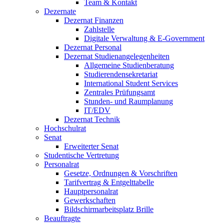
Team & Kontakt
Dezernate
Dezernat Finanzen
Zahlstelle
Digitale Verwaltung & E-Government
Dezernat Personal
Dezernat Studienangelegenheiten
Allgemeine Studienberatung
Studierendensekretariat
International Student Services
Zentrales Prüfungsamt
Stunden- und Raumplanung
IT/EDV
Dezernat Technik
Hochschulrat
Senat
Erweiterter Senat
Studentische Vertretung
Personalrat
Gesetze, Ordnungen & Vorschriften
Tarifvertrag & Entgelttabelle
Hauptpersonalrat
Gewerkschaften
Bildschirmarbeitsplatz Brille
Beauftragte