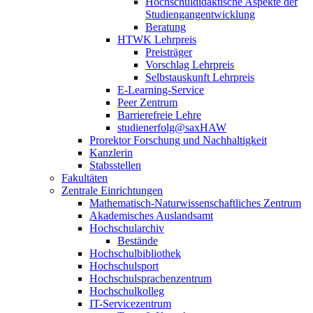
Hochschuldidaktische Aspekte der
Studiengangentwicklung
Beratung
HTWK Lehrpreis
Preisträger
Vorschlag Lehrpreis
Selbstauskunft Lehrpreis
E-Learning-Service
Peer Zentrum
Barrierefreie Lehre
studienerfolg@saxHAW
Prorektor Forschung und Nachhaltigkeit
Kanzlerin
Stabsstellen
Fakultäten
Zentrale Einrichtungen
Mathematisch-Naturwissenschaftliches Zentrum
Akademisches Auslandsamt
Hochschularchiv
Bestände
Hochschulbibliothek
Hochschulsport
Hochschulsprachenzentrum
Hochschulkolleg
IT-Servicezentrum