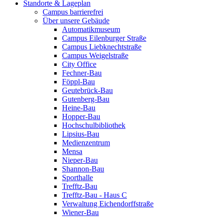
Standorte & Lageplan
Campus barrierefrei
Über unsere Gebäude
Automatikmuseum
Campus Eilenburger Straße
Campus Liebknechtstraße
Campus Weigelstraße
City Office
Fechner-Bau
Föppl-Bau
Geutebrück-Bau
Gutenberg-Bau
Heine-Bau
Hopper-Bau
Hochschulbibliothek
Lipsius-Bau
Medienzentrum
Mensa
Nieper-Bau
Shannon-Bau
Sporthalle
Trefftz-Bau
Trefftz-Bau - Haus C
Verwaltung Eichendorffstraße
Wiener-Bau