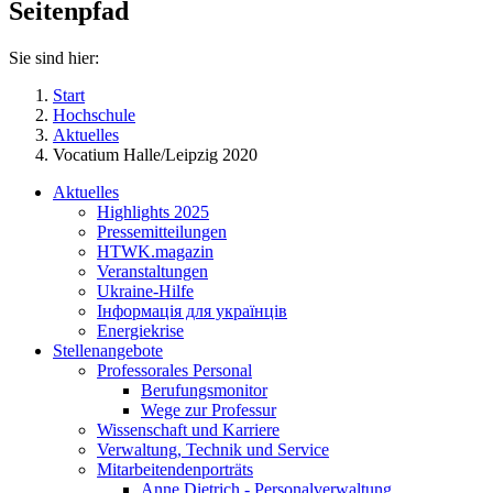
Seitenpfad
Sie sind hier:
Start
Hochschule
Aktuelles
Vocatium Halle/Leipzig 2020
Aktuelles
Highlights 2025
Pressemitteilungen
HTWK.magazin
Veranstaltungen
Ukraine-Hilfe
Інформація для українців
Energiekrise
Stellenangebote
Professorales Personal
Berufungsmonitor
Wege zur Professur
Wissenschaft und Karriere
Verwaltung, Technik und Service
Mitarbeitendenporträts
Anne Dietrich - Personalverwaltung