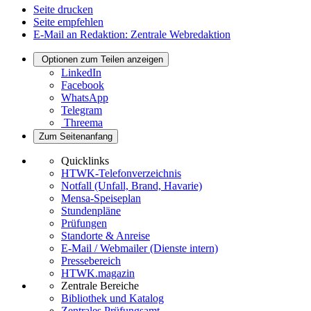
Seite drucken
Seite empfehlen
E-Mail an Redaktion: Zentrale Webredaktion
Optionen zum Teilen anzeigen
LinkedIn
Facebook
WhatsApp
Telegram
Threema
Zum Seitenanfang
Quicklinks
HTWK-Telefonverzeichnis
Notfall (Unfall, Brand, Havarie)
Mensa-Speiseplan
Stundenpläne
Prüfungen
Standorte & Anreise
E-Mail / Webmailer (Dienste intern)
Pressebereich
HTWK.magazin
Zentrale Bereiche
Bibliothek und Katalog
Zentrales Prüfungsamt