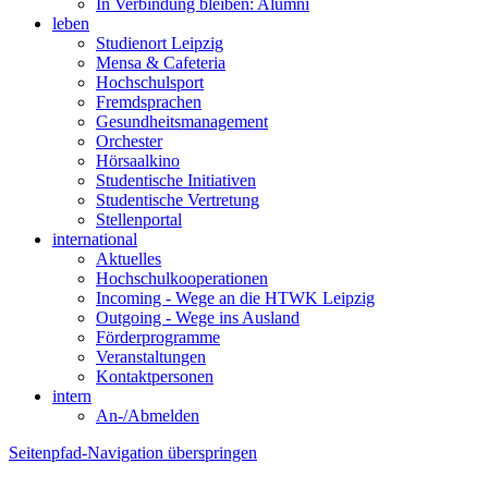
In Verbindung bleiben: Alumni
leben
Studienort Leipzig
Mensa & Cafeteria
Hochschulsport
Fremdsprachen
Gesundheitsmanagement
Orchester
Hörsaalkino
Studentische Initiativen
Studentische Vertretung
Stellenportal
international
Aktuelles
Hochschulkooperationen
Incoming - Wege an die HTWK Leipzig
Outgoing - Wege ins Ausland
Förderprogramme
Veranstaltungen
Kontaktpersonen
intern
An-/Abmelden
Seitenpfad-Navigation überspringen