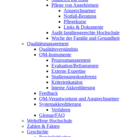
Pflege von Angehörigen
Ansprechpartner
Notfall-Beratung
Pflegekurse
Links & Dokumente
Audit familiengerechte Hochschule
Woche der Familie und Gesundheit
Qualitätsmanagement
Qualitätsverständnis
QM-Instrumente
Prozessmanagement
Evaluation/Befragungen
Externe Expertise
Studiengangskonferenz
Kriterienkatalog
Interne Akkreditierung
Feedback
QM-Verantwortung und Ansprechpartner
Systemakkreditierung
Verfahren
Glossar/FAQ
Weltoffene Hochschule
Zahlen & Fakten
Geschichte