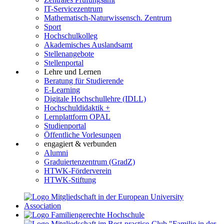
IT-Servicezentrum
Mathematisch-Naturwissensch. Zentrum
Sport
Hochschulkolleg
Akademisches Auslandsamt
Stellenangebote
Stellenportal
Lehre und Lernen
Beratung für Studierende
E-Learning
Digitale Hochschullehre (IDLL)
Hochschuldidaktik +
Lernplattform OPAL
Studienportal
Öffentliche Vorlesungen
engagiert & verbunden
Alumni
Graduiertenzentrum (GradZ)
HTWK-Förderverein
HTWK-Stiftung