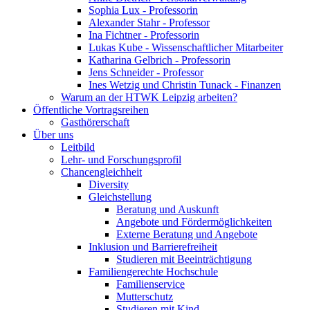
Sophia Lux - Professorin
Alexander Stahr - Professor
Ina Fichtner - Professorin
Lukas Kube - Wissenschaftlicher Mitarbeiter
Katharina Gelbrich - Professorin
Jens Schneider - Professor
Ines Wetzig und Christin Tunack - Finanzen
Warum an der HTWK Leipzig arbeiten?
Öffentliche Vortragsreihen
Gasthörerschaft
Über uns
Leitbild
Lehr- und Forschungsprofil
Chancengleichheit
Diversity
Gleichstellung
Beratung und Auskunft
Angebote und Fördermöglichkeiten
Externe Beratung und Angebote
Inklusion und Barrierefreiheit
Studieren mit Beeinträchtigung
Familiengerechte Hochschule
Familienservice
Mutterschutz
Studieren mit Kind