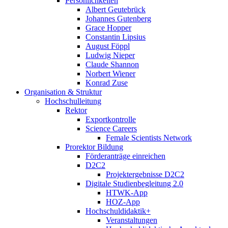
Persönlichkeiten
Albert Geutebrück
Johannes Gutenberg
Grace Hopper
Constantin Lipsius
August Föppl
Ludwig Nieper
Claude Shannon
Norbert Wiener
Konrad Zuse
Organisation & Struktur
Hochschulleitung
Rektor
Exportkontrolle
Science Careers
Female Scientists Network
Prorektor Bildung
Förderanträge einreichen
D2C2
Projektergebnisse D2C2
Digitale Studienbegleitung 2.0
HTWK-App
HOZ-App
Hochschuldidaktik+
Veranstaltungen