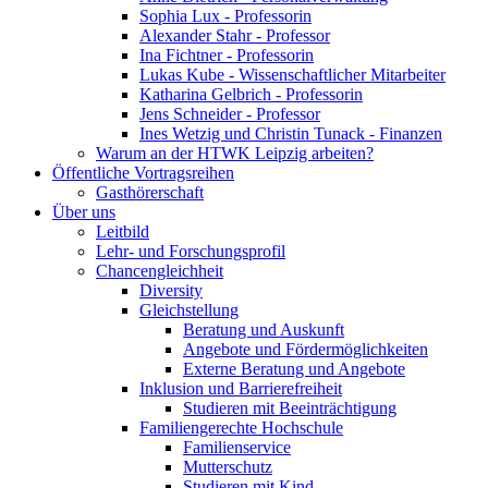
Sophia Lux - Professorin
Alexander Stahr - Professor
Ina Fichtner - Professorin
Lukas Kube - Wissenschaftlicher Mitarbeiter
Katharina Gelbrich - Professorin
Jens Schneider - Professor
Ines Wetzig und Christin Tunack - Finanzen
Warum an der HTWK Leipzig arbeiten?
Öffentliche Vortragsreihen
Gasthörerschaft
Über uns
Leitbild
Lehr- und Forschungsprofil
Chancengleichheit
Diversity
Gleichstellung
Beratung und Auskunft
Angebote und Fördermöglichkeiten
Externe Beratung und Angebote
Inklusion und Barrierefreiheit
Studieren mit Beeinträchtigung
Familiengerechte Hochschule
Familienservice
Mutterschutz
Studieren mit Kind