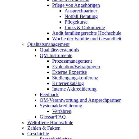
Pflege von Angehörigen
Ansprechpartner
Notfall-Beratung
Pflegekurse
Links & Dokumente
Audit familiengerechte Hochschule
Woche der Familie und Gesundheit
Qualitätsmanagement
Qualitätsverständnis
QM-Instrumente
Prozessmanagement
Evaluation/Befragungen
Externe Expertise
Studiengangskonferenz
Kriterienkatalog
Interne Akkreditierung
Feedback
QM-Verantwortung und Ansprechpartner
Systemakkreditierung
Verfahren
Glossar/FAQ
Weltoffene Hochschule
Zahlen & Fakten
Geschichte