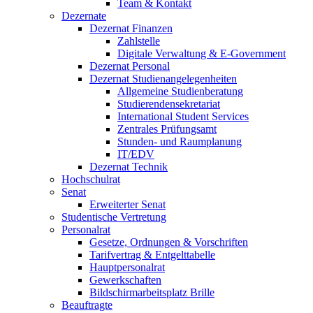
Team & Kontakt
Dezernate
Dezernat Finanzen
Zahlstelle
Digitale Verwaltung & E-Government
Dezernat Personal
Dezernat Studienangelegenheiten
Allgemeine Studienberatung
Studierendensekretariat
International Student Services
Zentrales Prüfungsamt
Stunden- und Raumplanung
IT/EDV
Dezernat Technik
Hochschulrat
Senat
Erweiterter Senat
Studentische Vertretung
Personalrat
Gesetze, Ordnungen & Vorschriften
Tarifvertrag & Entgelttabelle
Hauptpersonalrat
Gewerkschaften
Bildschirmarbeitsplatz Brille
Beauftragte