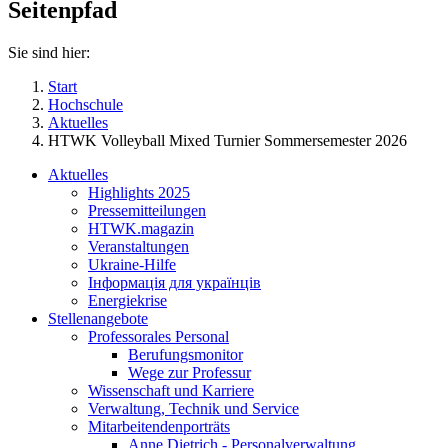
Seitenpfad
Sie sind hier:
Start
Hochschule
Aktuelles
HTWK Volleyball Mixed Turnier Sommersemester 2026
Aktuelles
Highlights 2025
Pressemitteilungen
HTWK.magazin
Veranstaltungen
Ukraine-Hilfe
Інформація для українців
Energiekrise
Stellenangebote
Professorales Personal
Berufungsmonitor
Wege zur Professur
Wissenschaft und Karriere
Verwaltung, Technik und Service
Mitarbeitendenporträts
Anne Dietrich - Personalverwaltung