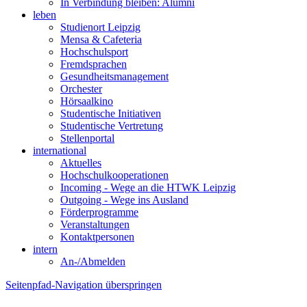
In Verbindung bleiben: Alumni
leben
Studienort Leipzig
Mensa & Cafeteria
Hochschulsport
Fremdsprachen
Gesundheitsmanagement
Orchester
Hörsaalkino
Studentische Initiativen
Studentische Vertretung
Stellenportal
international
Aktuelles
Hochschulkooperationen
Incoming - Wege an die HTWK Leipzig
Outgoing - Wege ins Ausland
Förderprogramme
Veranstaltungen
Kontaktpersonen
intern
An-/Abmelden
Seitenpfad-Navigation überspringen