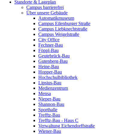
Standorte & Lageplan
Campus barrierefrei
Über unsere Gebäude
Automatikmuseum
Campus Eilenburger Straße
Campus Liebknechtstraße
Campus Weigelstraße
City Office
Fechner-Bau
Föppl-Bau
Geutebrück-Bau
Gutenberg-Bau
Heine-Bau
Hopper-Bau
Hochschulbibliothek
Lipsius-Bau
Medienzentrum
Mensa
Nieper-Bau
Shannon-Bau
Sporthalle
Trefftz-Bau
Trefftz-Bau - Haus C
Verwaltung Eichendorffstraße
Wiener-Bau