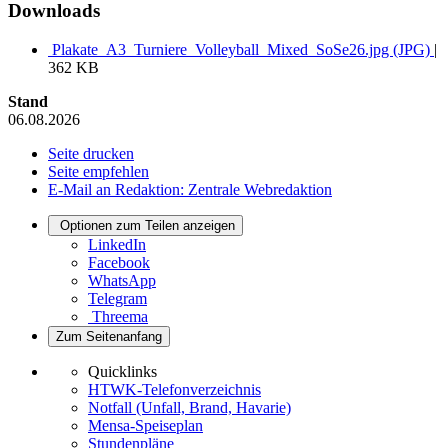
Downloads
Plakate_A3_Turniere_Volleyball_Mixed_SoSe26.jpg (JPG)
|
362 KB
Stand
06.08.2026
Seite drucken
Seite empfehlen
E-Mail an Redaktion: Zentrale Webredaktion
Optionen zum Teilen anzeigen
LinkedIn
Facebook
WhatsApp
Telegram
Threema
Zum Seitenanfang
Quicklinks
HTWK-Telefonverzeichnis
Notfall (Unfall, Brand, Havarie)
Mensa-Speiseplan
Stundenpläne