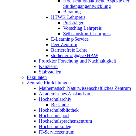
Hochschuldidaktische Aspekte der
Studiengangentwicklung
Beratung
HTWK Lehrpreis
Preisträger
Vorschlag Lehrpreis
Selbstauskunft Lehrpreis
E-Learning-Service
Peer Zentrum
Barrierefreie Lehre
studienerfolg@saxHAW
Prorektor Forschung und Nachhaltigkeit
Kanzlerin
Stabsstellen
Fakultäten
Zentrale Einrichtungen
Mathematisch-Naturwissenschaftliches Zentrum
Akademisches Auslandsamt
Hochschularchiv
Bestände
Hochschulbibliothek
Hochschulsport
Hochschulsprachenzentrum
Hochschulkolleg
IT-Servicezentrum