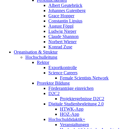
Persönlichkeiten
Albert Geutebrück
Johannes Gutenberg
Grace Hopper
Constantin Lipsius
August Föppl
Ludwig Nieper
Claude Shannon
Norbert Wiener
Konrad Zuse
Organisation & Struktur
Hochschulleitung
Rektor
Exportkontrolle
Science Careers
Female Scientists Network
Prorektor Bildung
Förderanträge einreichen
D2C2
Projektergebnisse D2C2
Digitale Studienbegleitung 2.0
HTWK-App
HOZ-App
Hochschuldidaktik+
Veranstaltungen