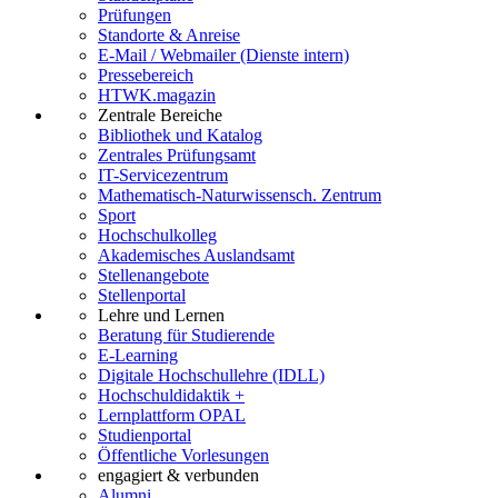
Prüfungen
Standorte & Anreise
E-Mail / Webmailer (Dienste intern)
Pressebereich
HTWK.magazin
Zentrale Bereiche
Bibliothek und Katalog
Zentrales Prüfungsamt
IT-Servicezentrum
Mathematisch-Naturwissensch. Zentrum
Sport
Hochschulkolleg
Akademisches Auslandsamt
Stellenangebote
Stellenportal
Lehre und Lernen
Beratung für Studierende
E-Learning
Digitale Hochschullehre (IDLL)
Hochschuldidaktik +
Lernplattform OPAL
Studienportal
Öffentliche Vorlesungen
engagiert & verbunden
Alumni