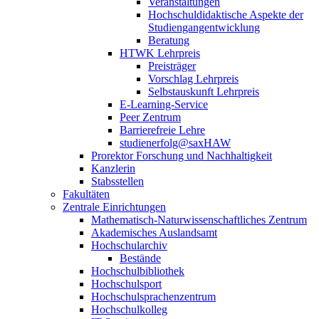
Veranstaltungen
Hochschuldidaktische Aspekte der
Studiengangentwicklung
Beratung
HTWK Lehrpreis
Preisträger
Vorschlag Lehrpreis
Selbstauskunft Lehrpreis
E-Learning-Service
Peer Zentrum
Barrierefreie Lehre
studienerfolg@saxHAW
Prorektor Forschung und Nachhaltigkeit
Kanzlerin
Stabsstellen
Fakultäten
Zentrale Einrichtungen
Mathematisch-Naturwissenschaftliches Zentrum
Akademisches Auslandsamt
Hochschularchiv
Bestände
Hochschulbibliothek
Hochschulsport
Hochschulsprachenzentrum
Hochschulkolleg