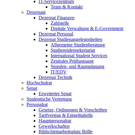
IT-Servicezentrum
Team & Kontakt
Dezernate
Dezernat Finanzen
Zahlstelle
Digitale Verwaltung & E-Government
Dezernat Personal
Dezernat Studienangelegenheiten
Allgemeine Studienberatung
Studierendensekretariat
International Student Services
Zentrales Prüfungsamt
Stunden- und Raumplanung
IT/EDV
Dezernat Technik
Hochschulrat
Senat
Erweiterter Senat
Studentische Vertretung
Personalrat
Gesetze, Ordnungen & Vorschriften
Tarifvertrag & Entgelttabelle
Hauptpersonalrat
Gewerkschaften
Bildschirmarbeitsplatz Brille