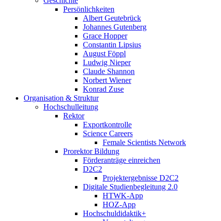
Geschichte
Persönlichkeiten
Albert Geutebrück
Johannes Gutenberg
Grace Hopper
Constantin Lipsius
August Föppl
Ludwig Nieper
Claude Shannon
Norbert Wiener
Konrad Zuse
Organisation & Struktur
Hochschulleitung
Rektor
Exportkontrolle
Science Careers
Female Scientists Network
Prorektor Bildung
Förderanträge einreichen
D2C2
Projektergebnisse D2C2
Digitale Studienbegleitung 2.0
HTWK-App
HOZ-App
Hochschuldidaktik+