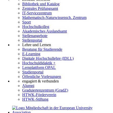
Bibliothek und Katalog
Zentrales Prüfungsamt
IT-Servicezentrum
Mathematisch-Naturwissensch. Zentrum
Sport
Hochschulkolleg
Akademisches Auslandsamt
Stellenangebote
Stellenportal
Lehre und Lernen
Beratung für Studierende
E-Learning
Digitale Hochschullehre (IDLL)
Hochschuldidaktik +
Lernplattform OPAL
Studienportal
Öffentliche Vorlesungen
engagiert & verbunden
Alumni
Graduiertenzentrum (GradZ)
HTWK-Förderverein
HTWK-Stiftung