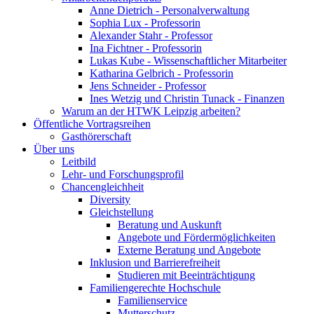
Anne Dietrich - Personalverwaltung
Sophia Lux - Professorin
Alexander Stahr - Professor
Ina Fichtner - Professorin
Lukas Kube - Wissenschaftlicher Mitarbeiter
Katharina Gelbrich - Professorin
Jens Schneider - Professor
Ines Wetzig und Christin Tunack - Finanzen
Warum an der HTWK Leipzig arbeiten?
Öffentliche Vortragsreihen
Gasthörerschaft
Über uns
Leitbild
Lehr- und Forschungsprofil
Chancengleichheit
Diversity
Gleichstellung
Beratung und Auskunft
Angebote und Fördermöglichkeiten
Externe Beratung und Angebote
Inklusion und Barrierefreiheit
Studieren mit Beeinträchtigung
Familiengerechte Hochschule
Familienservice
Mutterschutz