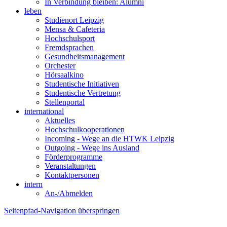
In Verbindung bleiben: Alumni
leben
Studienort Leipzig
Mensa & Cafeteria
Hochschulsport
Fremdsprachen
Gesundheitsmanagement
Orchester
Hörsaalkino
Studentische Initiativen
Studentische Vertretung
Stellenportal
international
Aktuelles
Hochschulkooperationen
Incoming - Wege an die HTWK Leipzig
Outgoing - Wege ins Ausland
Förderprogramme
Veranstaltungen
Kontaktpersonen
intern
An-/Abmelden
Seitenpfad-Navigation überspringen