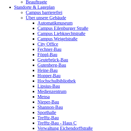
Beauftragte
Standorte & Lageplan
Campus barrierefrei
Über unsere Gebäude
Automatikmuseum
Campus Eilenburger Straße
Campus Liebknechtstraße
Campus Weigelstraße
City Office
Fechner-Bau
Föppl-Bau
Geutebrück-Bau
Gutenberg-Bau
Heine-Bau
Hopper-Bau
Hochschulbibliothek
Lipsius-Bau
Medienzentrum
Mensa
Nieper-Bau
Shannon-Bau
Sporthalle
Trefftz-Bau
Trefftz-Bau - Haus C
Verwaltung Eichendorffstraße