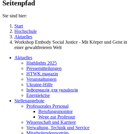
Seitenpfad
Sie sind hier:
Start
Hochschule
Aktuelles
Workshop Embody Social Justice - Mit Körper und Geist in
einer gewaltfreieren Welt
Aktuelles
Highlights 2025
Pressemitteilungen
HTWK.magazin
Veranstaltungen
Ukraine-Hilfe
Інформація для українців
Energiekrise
Stellenangebote
Professorales Personal
Berufungsmonitor
Wege zur Professur
Wissenschaft und Karriere
Verwaltung, Technik und Service
Mitarbeitendenporträts