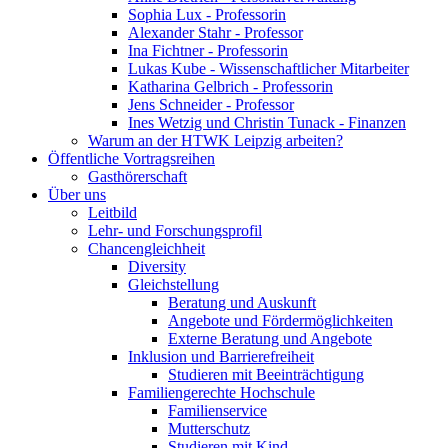
Sophia Lux - Professorin
Alexander Stahr - Professor
Ina Fichtner - Professorin
Lukas Kube - Wissenschaftlicher Mitarbeiter
Katharina Gelbrich - Professorin
Jens Schneider - Professor
Ines Wetzig und Christin Tunack - Finanzen
Warum an der HTWK Leipzig arbeiten?
Öffentliche Vortragsreihen
Gasthörerschaft
Über uns
Leitbild
Lehr- und Forschungsprofil
Chancengleichheit
Diversity
Gleichstellung
Beratung und Auskunft
Angebote und Fördermöglichkeiten
Externe Beratung und Angebote
Inklusion und Barrierefreiheit
Studieren mit Beeinträchtigung
Familiengerechte Hochschule
Familienservice
Mutterschutz
Studieren mit Kind