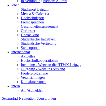
In Verbindung bleiben: Alumni
leben
Studienort Leipzig
Mensa & Cafeteria
Hochschulsport
Fremdsprachen
Gesundheitsmanagement
Orchester
Hörsaalkino
Studentische Initiativen
Studentische Vertretung
Stellenportal
international
Aktuelles
Hochschulkooperationen
Incoming - Wege an die HTWK Leipzig
Outgoing - Wege ins Ausland
Förderprogramme
Veranstaltungen
Kontaktpersonen
intern
An-/Abmelden
Seitenpfad-Navigation überspringen