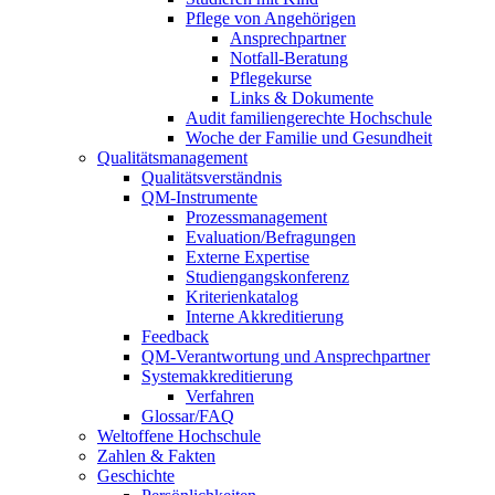
Pflege von Angehörigen
Ansprechpartner
Notfall-Beratung
Pflegekurse
Links & Dokumente
Audit familiengerechte Hochschule
Woche der Familie und Gesundheit
Qualitätsmanagement
Qualitätsverständnis
QM-Instrumente
Prozessmanagement
Evaluation/Befragungen
Externe Expertise
Studiengangskonferenz
Kriterienkatalog
Interne Akkreditierung
Feedback
QM-Verantwortung und Ansprechpartner
Systemakkreditierung
Verfahren
Glossar/FAQ
Weltoffene Hochschule
Zahlen & Fakten
Geschichte