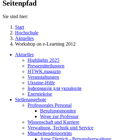
Seitenpfad
Sie sind hier:
Start
Hochschule
Aktuelles
Workshop on e-Learning 2012
Aktuelles
Highlights 2025
Pressemitteilungen
HTWK.magazin
Veranstaltungen
Ukraine-Hilfe
Інформація для українців
Energiekrise
Stellenangebote
Professorales Personal
Berufungsmonitor
Wege zur Professur
Wissenschaft und Karriere
Verwaltung, Technik und Service
Mitarbeitendenporträts
Anne Dietrich - Personalverwaltung