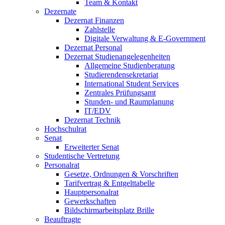
Team & Kontakt
Dezernate
Dezernat Finanzen
Zahlstelle
Digitale Verwaltung & E-Government
Dezernat Personal
Dezernat Studienangelegenheiten
Allgemeine Studienberatung
Studierendensekretariat
International Student Services
Zentrales Prüfungsamt
Stunden- und Raumplanung
IT/EDV
Dezernat Technik
Hochschulrat
Senat
Erweiterter Senat
Studentische Vertretung
Personalrat
Gesetze, Ordnungen & Vorschriften
Tarifvertrag & Entgelttabelle
Hauptpersonalrat
Gewerkschaften
Bildschirmarbeitsplatz Brille
Beauftragte