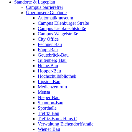
Standorte & Lageplan
Campus barrierefrei
Über unsere Gebäude
Automatikmuseum
Campus Eilenburger Straße
Campus Liebknechtstraße
Campus Weigelstraße
City Office
Fechner-Bau
Föppl-Bau
Geutebrück-Bau
Gutenberg-Bau
Heine-Bau
Hopper-Bau
Hochschulbibliothek
Lipsius-Bau
Medienzentrum
Mensa
Nieper-Bau
Shannon-Bau
Sporthalle
Trefftz-Bau
Trefftz-Bau - Haus C
Verwaltung Eichendorffstraße
Wiener-Bau