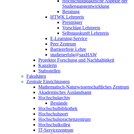
Hochschuldidaktische Aspekte der
Studiengangentwicklung
Beratung
HTWK Lehrpreis
Preisträger
Vorschlag Lehrpreis
Selbstauskunft Lehrpreis
E-Learning-Service
Peer Zentrum
Barrierefreie Lehre
studienerfolg@saxHAW
Prorektor Forschung und Nachhaltigkeit
Kanzlerin
Stabsstellen
Fakultäten
Zentrale Einrichtungen
Mathematisch-Naturwissenschaftliches Zentrum
Akademisches Auslandsamt
Hochschularchiv
Bestände
Hochschulbibliothek
Hochschulsport
Hochschulsprachenzentrum
Hochschulkolleg
IT-Servicezentrum