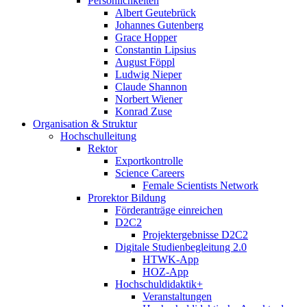
Persönlichkeiten
Albert Geutebrück
Johannes Gutenberg
Grace Hopper
Constantin Lipsius
August Föppl
Ludwig Nieper
Claude Shannon
Norbert Wiener
Konrad Zuse
Organisation & Struktur
Hochschulleitung
Rektor
Exportkontrolle
Science Careers
Female Scientists Network
Prorektor Bildung
Förderanträge einreichen
D2C2
Projektergebnisse D2C2
Digitale Studienbegleitung 2.0
HTWK-App
HOZ-App
Hochschuldidaktik+
Veranstaltungen