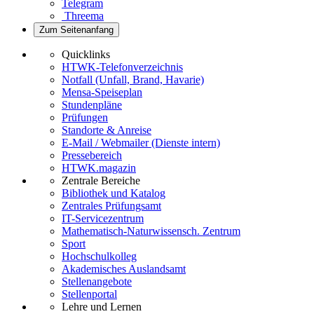
Telegram
Threema
Zum Seitenanfang
Quicklinks
HTWK-Telefonverzeichnis
Notfall (Unfall, Brand, Havarie)
Mensa-Speiseplan
Stundenpläne
Prüfungen
Standorte & Anreise
E-Mail / Webmailer (Dienste intern)
Pressebereich
HTWK.magazin
Zentrale Bereiche
Bibliothek und Katalog
Zentrales Prüfungsamt
IT-Servicezentrum
Mathematisch-Naturwissensch. Zentrum
Sport
Hochschulkolleg
Akademisches Auslandsamt
Stellenangebote
Stellenportal
Lehre und Lernen