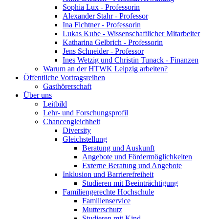
Sophia Lux - Professorin
Alexander Stahr - Professor
Ina Fichtner - Professorin
Lukas Kube - Wissenschaftlicher Mitarbeiter
Katharina Gelbrich - Professorin
Jens Schneider - Professor
Ines Wetzig und Christin Tunack - Finanzen
Warum an der HTWK Leipzig arbeiten?
Öffentliche Vortragsreihen
Gasthörerschaft
Über uns
Leitbild
Lehr- und Forschungsprofil
Chancengleichheit
Diversity
Gleichstellung
Beratung und Auskunft
Angebote und Fördermöglichkeiten
Externe Beratung und Angebote
Inklusion und Barrierefreiheit
Studieren mit Beeinträchtigung
Familiengerechte Hochschule
Familienservice
Mutterschutz
Studieren mit Kind