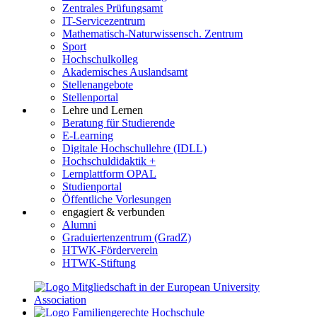
Zentrales Prüfungsamt
IT-Servicezentrum
Mathematisch-Naturwissensch. Zentrum
Sport
Hochschulkolleg
Akademisches Auslandsamt
Stellenangebote
Stellenportal
Lehre und Lernen
Beratung für Studierende
E-Learning
Digitale Hochschullehre (IDLL)
Hochschuldidaktik +
Lernplattform OPAL
Studienportal
Öffentliche Vorlesungen
engagiert & verbunden
Alumni
Graduiertenzentrum (GradZ)
HTWK-Förderverein
HTWK-Stiftung