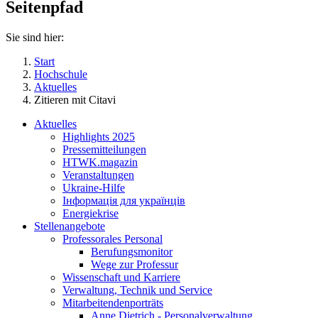
Seitenpfad
Sie sind hier:
Start
Hochschule
Aktuelles
Zitieren mit Citavi
Aktuelles
Highlights 2025
Pressemitteilungen
HTWK.magazin
Veranstaltungen
Ukraine-Hilfe
Інформація для українців
Energiekrise
Stellenangebote
Professorales Personal
Berufungsmonitor
Wege zur Professur
Wissenschaft und Karriere
Verwaltung, Technik und Service
Mitarbeitendenporträts
Anne Dietrich - Personalverwaltung