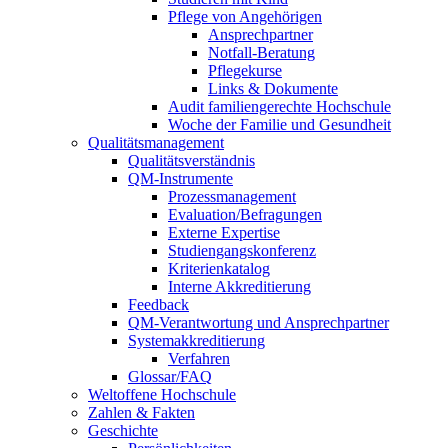
Pflege von Angehörigen
Ansprechpartner
Notfall-Beratung
Pflegekurse
Links & Dokumente
Audit familiengerechte Hochschule
Woche der Familie und Gesundheit
Qualitätsmanagement
Qualitätsverständnis
QM-Instrumente
Prozessmanagement
Evaluation/Befragungen
Externe Expertise
Studiengangskonferenz
Kriterienkatalog
Interne Akkreditierung
Feedback
QM-Verantwortung und Ansprechpartner
Systemakkreditierung
Verfahren
Glossar/FAQ
Weltoffene Hochschule
Zahlen & Fakten
Geschichte