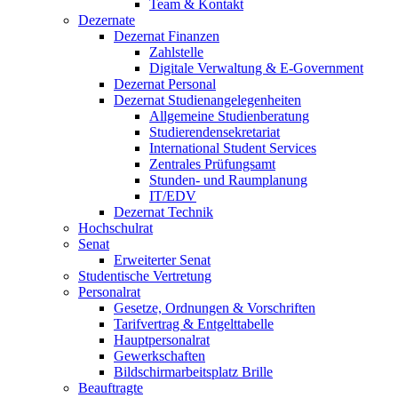
Team & Kontakt
Dezernate
Dezernat Finanzen
Zahlstelle
Digitale Verwaltung & E-Government
Dezernat Personal
Dezernat Studienangelegenheiten
Allgemeine Studienberatung
Studierendensekretariat
International Student Services
Zentrales Prüfungsamt
Stunden- und Raumplanung
IT/EDV
Dezernat Technik
Hochschulrat
Senat
Erweiterter Senat
Studentische Vertretung
Personalrat
Gesetze, Ordnungen & Vorschriften
Tarifvertrag & Entgelttabelle
Hauptpersonalrat
Gewerkschaften
Bildschirmarbeitsplatz Brille
Beauftragte