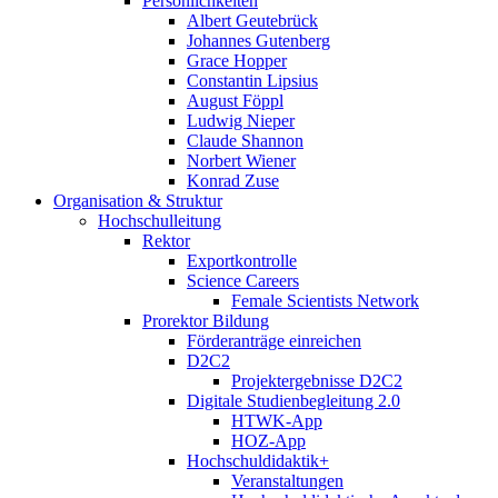
Persönlichkeiten
Albert Geutebrück
Johannes Gutenberg
Grace Hopper
Constantin Lipsius
August Föppl
Ludwig Nieper
Claude Shannon
Norbert Wiener
Konrad Zuse
Organisation & Struktur
Hochschulleitung
Rektor
Exportkontrolle
Science Careers
Female Scientists Network
Prorektor Bildung
Förderanträge einreichen
D2C2
Projektergebnisse D2C2
Digitale Studienbegleitung 2.0
HTWK-App
HOZ-App
Hochschuldidaktik+
Veranstaltungen