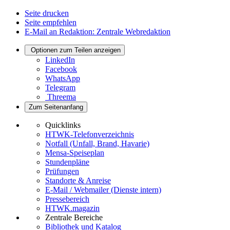
Seite drucken
Seite empfehlen
E-Mail an Redaktion: Zentrale Webredaktion
Optionen zum Teilen anzeigen
LinkedIn
Facebook
WhatsApp
Telegram
Threema
Zum Seitenanfang
Quicklinks
HTWK-Telefonverzeichnis
Notfall (Unfall, Brand, Havarie)
Mensa-Speiseplan
Stundenpläne
Prüfungen
Standorte & Anreise
E-Mail / Webmailer (Dienste intern)
Pressebereich
HTWK.magazin
Zentrale Bereiche
Bibliothek und Katalog