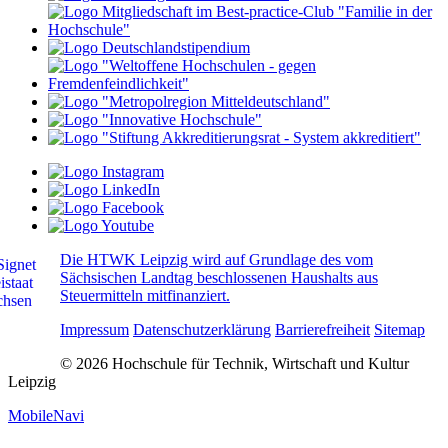
Die HTWK Leipzig wird auf Grundlage des vom
Sächsischen Landtag beschlossenen Haushalts aus
Steuermitteln mitfinanziert.
Impressum
Datenschutzerklärung
Barrierefreiheit
Sitemap
© 2026 Hochschule für Technik, Wirtschaft und Kultur
Leipzig
MobileNavi