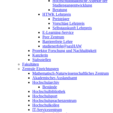
Hochschuldidaktische Aspekte der
Studiengangentwicklung
Beratung
HTWK Lehrpreis
Preisträger
Vorschlag Lehrpreis
Selbstauskunft Lehrpreis
E-Learning-Service
Peer Zentrum
Barrierefreie Lehre
studienerfolg@saxHAW
Prorektor Forschung und Nachhaltigkeit
Kanzlerin
Stabsstellen
Fakultäten
Zentrale Einrichtungen
Mathematisch-Naturwissenschaftliches Zentrum
Akademisches Auslandsamt
Hochschularchiv
Bestände
Hochschulbibliothek
Hochschulsport
Hochschulsprachenzentrum
Hochschulkolleg
IT-Servicezentrum