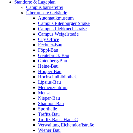
Standorte & Lageplan
Campus barrierefrei
Über unsere Gebäude
Automatikmuseum
Campus Eilenburger Straße
Campus Liebknechtstraße
Campus Weigelstraße
City Office
Fechner-Bau
Föppl-Bau
Geutebrück-Bau
Gutenberg-Bau
Heine-Bau
Hopper-Bau
Hochschulbibliothek
Lipsius-Bau
Medienzentrum
Mensa
Nieper-Bau
Shannon-Bau
Sporthalle
Trefftz-Bau
Trefftz-Bau - Haus C
Verwaltung Eichendorffstraße
Wiener-Bau