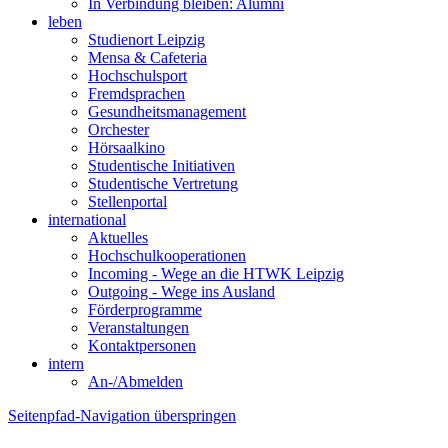
In Verbindung bleiben: Alumni
leben
Studienort Leipzig
Mensa & Cafeteria
Hochschulsport
Fremdsprachen
Gesundheitsmanagement
Orchester
Hörsaalkino
Studentische Initiativen
Studentische Vertretung
Stellenportal
international
Aktuelles
Hochschulkooperationen
Incoming - Wege an die HTWK Leipzig
Outgoing - Wege ins Ausland
Förderprogramme
Veranstaltungen
Kontaktpersonen
intern
An-/Abmelden
Seitenpfad-Navigation überspringen