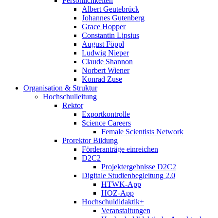
Persönlichkeiten
Albert Geutebrück
Johannes Gutenberg
Grace Hopper
Constantin Lipsius
August Föppl
Ludwig Nieper
Claude Shannon
Norbert Wiener
Konrad Zuse
Organisation & Struktur
Hochschulleitung
Rektor
Exportkontrolle
Science Careers
Female Scientists Network
Prorektor Bildung
Förderanträge einreichen
D2C2
Projektergebnisse D2C2
Digitale Studienbegleitung 2.0
HTWK-App
HOZ-App
Hochschuldidaktik+
Veranstaltungen