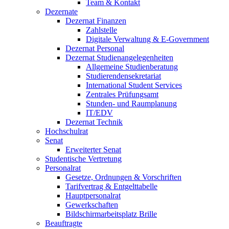
Team & Kontakt
Dezernate
Dezernat Finanzen
Zahlstelle
Digitale Verwaltung & E-Government
Dezernat Personal
Dezernat Studienangelegenheiten
Allgemeine Studienberatung
Studierendensekretariat
International Student Services
Zentrales Prüfungsamt
Stunden- und Raumplanung
IT/EDV
Dezernat Technik
Hochschulrat
Senat
Erweiterter Senat
Studentische Vertretung
Personalrat
Gesetze, Ordnungen & Vorschriften
Tarifvertrag & Entgelttabelle
Hauptpersonalrat
Gewerkschaften
Bildschirmarbeitsplatz Brille
Beauftragte