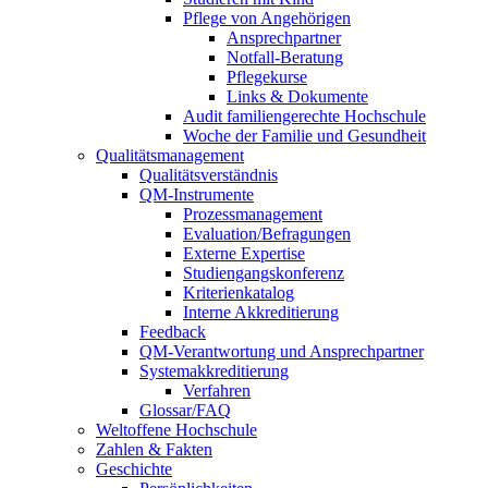
Pflege von Angehörigen
Ansprechpartner
Notfall-Beratung
Pflegekurse
Links & Dokumente
Audit familiengerechte Hochschule
Woche der Familie und Gesundheit
Qualitätsmanagement
Qualitätsverständnis
QM-Instrumente
Prozessmanagement
Evaluation/Befragungen
Externe Expertise
Studiengangskonferenz
Kriterienkatalog
Interne Akkreditierung
Feedback
QM-Verantwortung und Ansprechpartner
Systemakkreditierung
Verfahren
Glossar/FAQ
Weltoffene Hochschule
Zahlen & Fakten
Geschichte