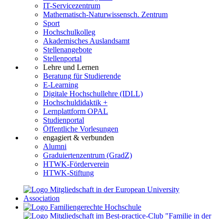
IT-Servicezentrum
Mathematisch-Naturwissensch. Zentrum
Sport
Hochschulkolleg
Akademisches Auslandsamt
Stellenangebote
Stellenportal
Lehre und Lernen
Beratung für Studierende
E-Learning
Digitale Hochschullehre (IDLL)
Hochschuldidaktik +
Lernplattform OPAL
Studienportal
Öffentliche Vorlesungen
engagiert & verbunden
Alumni
Graduiertenzentrum (GradZ)
HTWK-Förderverein
HTWK-Stiftung