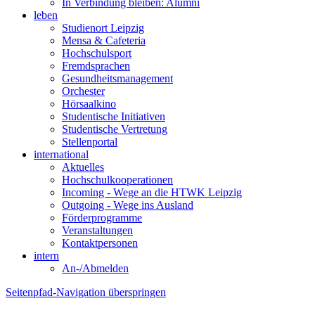
In Verbindung bleiben: Alumni
leben
Studienort Leipzig
Mensa & Cafeteria
Hochschulsport
Fremdsprachen
Gesundheitsmanagement
Orchester
Hörsaalkino
Studentische Initiativen
Studentische Vertretung
Stellenportal
international
Aktuelles
Hochschulkooperationen
Incoming - Wege an die HTWK Leipzig
Outgoing - Wege ins Ausland
Förderprogramme
Veranstaltungen
Kontaktpersonen
intern
An-/Abmelden
Seitenpfad-Navigation überspringen