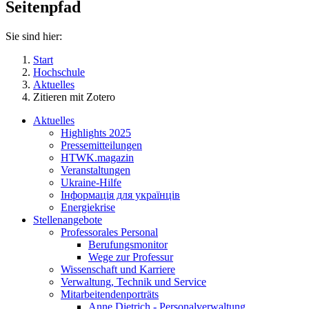
Seitenpfad
Sie sind hier:
Start
Hochschule
Aktuelles
Zitieren mit Zotero
Aktuelles
Highlights 2025
Pressemitteilungen
HTWK.magazin
Veranstaltungen
Ukraine-Hilfe
Інформація для українців
Energiekrise
Stellenangebote
Professorales Personal
Berufungsmonitor
Wege zur Professur
Wissenschaft und Karriere
Verwaltung, Technik und Service
Mitarbeitendenporträts
Anne Dietrich - Personalverwaltung