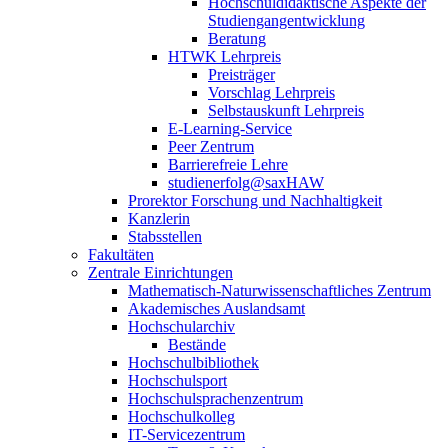
Hochschuldidaktische Aspekte der
Studiengangentwicklung
Beratung
HTWK Lehrpreis
Preisträger
Vorschlag Lehrpreis
Selbstauskunft Lehrpreis
E-Learning-Service
Peer Zentrum
Barrierefreie Lehre
studienerfolg@saxHAW
Prorektor Forschung und Nachhaltigkeit
Kanzlerin
Stabsstellen
Fakultäten
Zentrale Einrichtungen
Mathematisch-Naturwissenschaftliches Zentrum
Akademisches Auslandsamt
Hochschularchiv
Bestände
Hochschulbibliothek
Hochschulsport
Hochschulsprachenzentrum
Hochschulkolleg
IT-Servicezentrum