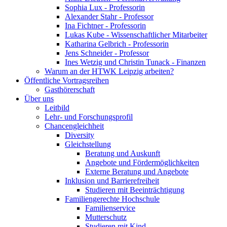
Sophia Lux - Professorin
Alexander Stahr - Professor
Ina Fichtner - Professorin
Lukas Kube - Wissenschaftlicher Mitarbeiter
Katharina Gelbrich - Professorin
Jens Schneider - Professor
Ines Wetzig und Christin Tunack - Finanzen
Warum an der HTWK Leipzig arbeiten?
Öffentliche Vortragsreihen
Gasthörerschaft
Über uns
Leitbild
Lehr- und Forschungsprofil
Chancengleichheit
Diversity
Gleichstellung
Beratung und Auskunft
Angebote und Fördermöglichkeiten
Externe Beratung und Angebote
Inklusion und Barrierefreiheit
Studieren mit Beeinträchtigung
Familiengerechte Hochschule
Familienservice
Mutterschutz
Studieren mit Kind