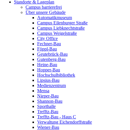
Standorte & Lageplan
Campus barrierefrei
Über unsere Gebäude
Automatikmuseum
Campus Eilenburger Straße
Campus Liebknechtstraße
Campus Weigelstraße
City Office
Fechner-Bau
Föppl-Bau
Geutebrück-Bau
Gutenberg-Bau
Heine-Bau
Hopper-Bau
Hochschulbibliothek
Lipsius-Bau
Medienzentrum
Mensa
Nieper-Bau
Shannon-Bau
Sporthalle
Trefftz-Bau
Trefftz-Bau - Haus C
Verwaltung Eichendorffstraße
Wiener-Bau