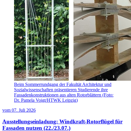
Beim Sommerrundgang der Fakultät Architektur und
Sozialwissenschaften präsentieren Studierende ihre
Fassadenkonstruktionen aus alten Rotorblättern (Foto:
Dr. Pamela Voigt/HTWK Leipzig)
vom
07. Juli 2026
Ausstellungseinladung: Windkraft-Rotorflügel für
Fassaden nutzen (22./23.07.)