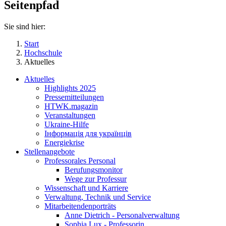
Seitenpfad
Sie sind hier:
Start
Hochschule
Aktuelles
Aktuelles
Highlights 2025
Pressemitteilungen
HTWK.magazin
Veranstaltungen
Ukraine-Hilfe
Інформація для українців
Energiekrise
Stellenangebote
Professorales Personal
Berufungsmonitor
Wege zur Professur
Wissenschaft und Karriere
Verwaltung, Technik und Service
Mitarbeitendenporträts
Anne Dietrich - Personalverwaltung
Sophia Lux - Professorin