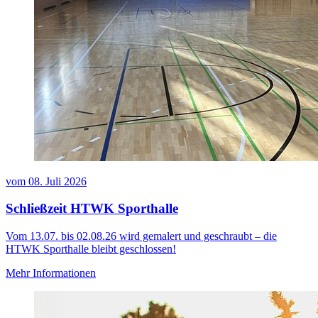
vom
08. Juli 2026
Schließzeit HTWK Sporthalle
Vom 13.07. bis 02.08.26 wird gemalert und geschraubt – die
HTWK Sporthalle bleibt geschlossen!
Mehr Informationen