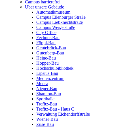
Campus barrierefrei
Über unsere Gebäude
Automatikmuseum
Campus Eilenburger Straße
Campus Liebknechtstraße
Campus Weigelstraße
City Office
Fechner-Bau
Föppl-Bau
Geutebrück-Bau
Gutenberg-Bau
Heine-Bau
Hopper-Bau
Hochschulbibliothek
Lipsius-Bau
Medienzentrum
Mensa
Nieper-Bau
Shannon-Bau
Sporthalle
Trefftz-Bau
Trefftz-Bau - Haus C
Verwaltung Eichendorffstraße
Wiener-Bau
Zuse-Bau