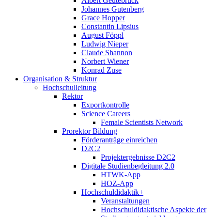
Albert Geutebrück
Johannes Gutenberg
Grace Hopper
Constantin Lipsius
August Föppl
Ludwig Nieper
Claude Shannon
Norbert Wiener
Konrad Zuse
Organisation & Struktur
Hochschulleitung
Rektor
Exportkontrolle
Science Careers
Female Scientists Network
Prorektor Bildung
Förderanträge einreichen
D2C2
Projektergebnisse D2C2
Digitale Studienbegleitung 2.0
HTWK-App
HOZ-App
Hochschuldidaktik+
Veranstaltungen
Hochschuldidaktische Aspekte der