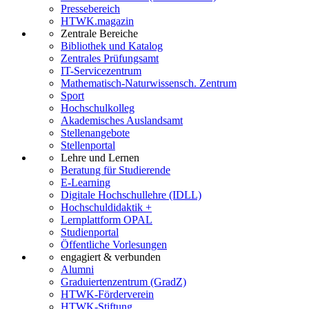
Pressebereich
HTWK.magazin
Zentrale Bereiche
Bibliothek und Katalog
Zentrales Prüfungsamt
IT-Servicezentrum
Mathematisch-Naturwissensch. Zentrum
Sport
Hochschulkolleg
Akademisches Auslandsamt
Stellenangebote
Stellenportal
Lehre und Lernen
Beratung für Studierende
E-Learning
Digitale Hochschullehre (IDLL)
Hochschuldidaktik +
Lernplattform OPAL
Studienportal
Öffentliche Vorlesungen
engagiert & verbunden
Alumni
Graduiertenzentrum (GradZ)
HTWK-Förderverein
HTWK-Stiftung