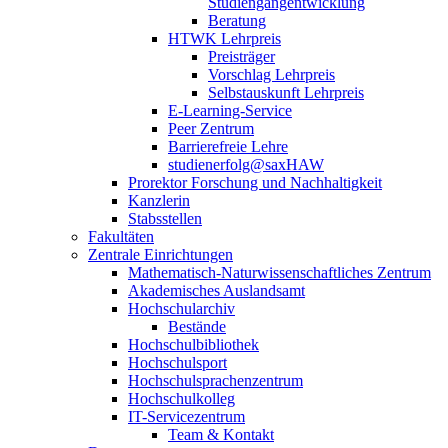
Studiengangentwicklung
Beratung
HTWK Lehrpreis
Preisträger
Vorschlag Lehrpreis
Selbstauskunft Lehrpreis
E-Learning-Service
Peer Zentrum
Barrierefreie Lehre
studienerfolg@saxHAW
Prorektor Forschung und Nachhaltigkeit
Kanzlerin
Stabsstellen
Fakultäten
Zentrale Einrichtungen
Mathematisch-Naturwissenschaftliches Zentrum
Akademisches Auslandsamt
Hochschularchiv
Bestände
Hochschulbibliothek
Hochschulsport
Hochschulsprachenzentrum
Hochschulkolleg
IT-Servicezentrum
Team & Kontakt