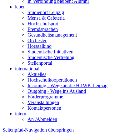
In Verbindung bleiben: Alumni
leben
Studienort Leipzig
Mensa & Cafeteria
Hochschulsport
Fremdsprachen
Gesundheitsmanagement
Orchester
Hörsaalkino
Studentische Initiativen
Studentische Vertretung
Stellenportal
international
Aktuelles
Hochschulkooperationen
Incoming - Wege an die HTWK Leipzig
Outgoing - Wege ins Ausland
Förderprogramme
Veranstaltungen
Kontaktpersonen
intern
An-/Abmelden
Seitenpfad-Navigation überspringen