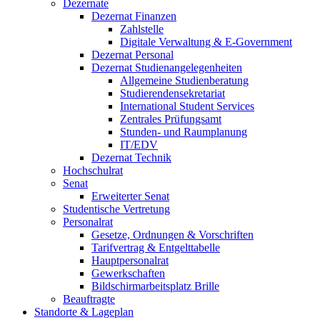
Dezernate
Dezernat Finanzen
Zahlstelle
Digitale Verwaltung & E-Government
Dezernat Personal
Dezernat Studienangelegenheiten
Allgemeine Studienberatung
Studierendensekretariat
International Student Services
Zentrales Prüfungsamt
Stunden- und Raumplanung
IT/EDV
Dezernat Technik
Hochschulrat
Senat
Erweiterter Senat
Studentische Vertretung
Personalrat
Gesetze, Ordnungen & Vorschriften
Tarifvertrag & Entgelttabelle
Hauptpersonalrat
Gewerkschaften
Bildschirmarbeitsplatz Brille
Beauftragte
Standorte & Lageplan