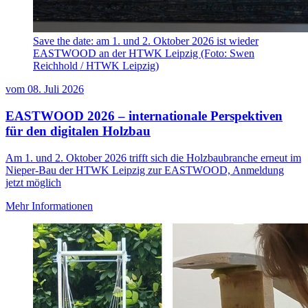
Save the date: am 1. und 2. Oktober 2026 ist wieder
EASTWOOD an der HTWK Leipzig (Foto: Swen
Reichhold / HTWK Leipzig)
vom
08. Juli 2026
EASTWOOD 2026 – internationale Perspektiven
für den digitalen Holzbau
Am 1. und 2. Oktober 2026 trifft sich die Holzbaubranche erneut im
Nieper-Bau der HTWK Leipzig zur EASTWOOD, Anmeldung
jetzt möglich
Mehr Informationen