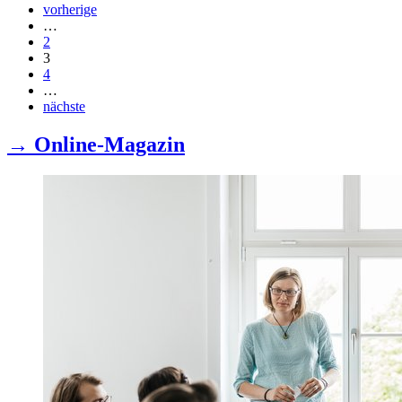
vorherige
…
2
3
4
…
nächste
→ Online-Magazin