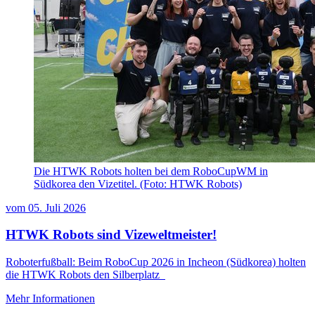
Die HTWK Robots holten bei dem RoboCupWM in
Südkorea den Vizetitel. (Foto: HTWK Robots)
vom
05. Juli 2026
HTWK Robots sind Vizeweltmeister!
Roboterfußball: Beim RoboCup 2026 in Incheon (Südkorea) holten
die HTWK Robots den Silberplatz
Mehr Informationen