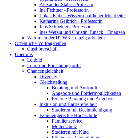
Alexander Stahr - Professor
Ina Fichtner - Professorin
Lukas Kube - Wissenschaftlicher Mitarbeiter
Katharina Gelbrich - Professorin
Jens Schneider - Professor
Ines Wetzig und Christin Tunack - Finanzen
Warum an der HTWK Leipzig arbeiten?
Öffentliche Vortragsreihen
Gasthörerschaft
Über uns
Leitbild
Lehr- und Forschungsprofil
Chancengleichheit
Diversity
Gleichstellung
Beratung und Auskunft
Angebote und Fördermöglichkeiten
Externe Beratung und Angebote
Inklusion und Barrierefreiheit
Studieren mit Beeinträchtigung
Familiengerechte Hochschule
Familienservice
Mutterschutz
Studieren mit Kind
Pflege von Angehörigen