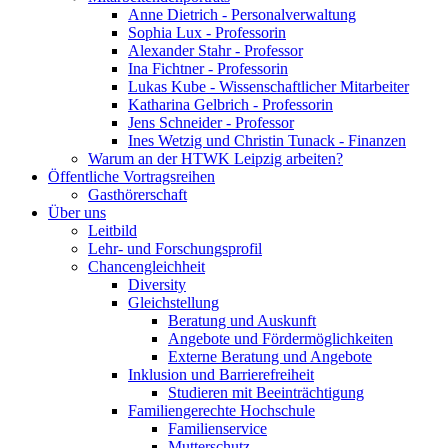
Anne Dietrich - Personalverwaltung
Sophia Lux - Professorin
Alexander Stahr - Professor
Ina Fichtner - Professorin
Lukas Kube - Wissenschaftlicher Mitarbeiter
Katharina Gelbrich - Professorin
Jens Schneider - Professor
Ines Wetzig und Christin Tunack - Finanzen
Warum an der HTWK Leipzig arbeiten?
Öffentliche Vortragsreihen
Gasthörerschaft
Über uns
Leitbild
Lehr- und Forschungsprofil
Chancengleichheit
Diversity
Gleichstellung
Beratung und Auskunft
Angebote und Fördermöglichkeiten
Externe Beratung und Angebote
Inklusion und Barrierefreiheit
Studieren mit Beeinträchtigung
Familiengerechte Hochschule
Familienservice
Mutterschutz