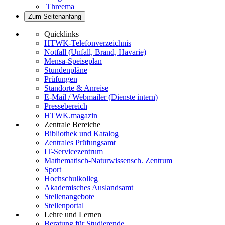
Threema
Zum Seitenanfang
Quicklinks
HTWK-Telefonverzeichnis
Notfall (Unfall, Brand, Havarie)
Mensa-Speiseplan
Stundenpläne
Prüfungen
Standorte & Anreise
E-Mail / Webmailer (Dienste intern)
Pressebereich
HTWK.magazin
Zentrale Bereiche
Bibliothek und Katalog
Zentrales Prüfungsamt
IT-Servicezentrum
Mathematisch-Naturwissensch. Zentrum
Sport
Hochschulkolleg
Akademisches Auslandsamt
Stellenangebote
Stellenportal
Lehre und Lernen
Beratung für Studierende