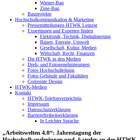
Wiener-Bau
Zuse-Bau
Bauprojekte
Hochschulkommunikation & Marketing
Pressemitteilungen HTWK Leipzig
Expertinnen und Experten finden
Elektronik, Technik, Digitalisierung
Bauen, Energie, Umwelt
Gesellschaft, Kultur, Medien
Wirtschaft, Recht, Finanzen
Die HTWK in den Medien
Dreh- und Fotogenehmigungen
Fotos Hochschulleitung
Fotos Gebäude und Fakultäten
Corporate Design
HTWK-Medien
Kontakt
HTWK-Telefonverzeichnis
Impressum
Datenschutzerklärung
Barrierefreiheitserklärung
In Leichter Sprache
„Arbeitswelten 4.0“: Jahrestagung der
Hochschulkanzlerinnen und -kanzler an der HTWK