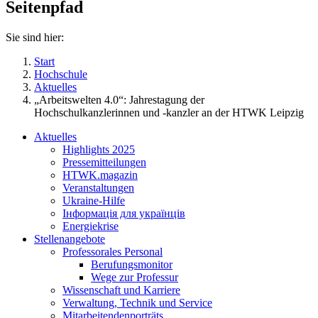
Seitenpfad
Sie sind hier:
Start
Hochschule
Aktuelles
„Arbeitswelten 4.0“: Jahrestagung der
Hochschulkanzlerinnen und -kanzler an der HTWK Leipzig
Aktuelles
Highlights 2025
Pressemitteilungen
HTWK.magazin
Veranstaltungen
Ukraine-Hilfe
Інформація для українців
Energiekrise
Stellenangebote
Professorales Personal
Berufungsmonitor
Wege zur Professur
Wissenschaft und Karriere
Verwaltung, Technik und Service
Mitarbeitendenporträts