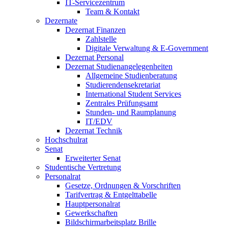
IT-Servicezentrum
Team & Kontakt
Dezernate
Dezernat Finanzen
Zahlstelle
Digitale Verwaltung & E-Government
Dezernat Personal
Dezernat Studienangelegenheiten
Allgemeine Studienberatung
Studierendensekretariat
International Student Services
Zentrales Prüfungsamt
Stunden- und Raumplanung
IT/EDV
Dezernat Technik
Hochschulrat
Senat
Erweiterter Senat
Studentische Vertretung
Personalrat
Gesetze, Ordnungen & Vorschriften
Tarifvertrag & Entgelttabelle
Hauptpersonalrat
Gewerkschaften
Bildschirmarbeitsplatz Brille