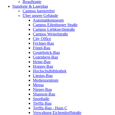
Beauftragte
Standorte & Lageplan
Campus barrierefrei
Über unsere Gebäude
Automatikmuseum
Campus Eilenburger Straße
Campus Liebknechtstraße
Campus Weigelstraße
City Office
Fechner-Bau
Föppl-Bau
Geutebrück-Bau
Gutenberg-Bau
Heine-Bau
Hopper-Bau
Hochschulbibliothek
Lipsius-Bau
Medienzentrum
Mensa
Nieper-Bau
Shannon-Bau
Sporthalle
Trefftz-Bau
Trefftz-Bau - Haus C
Verwaltung Eichendorffstraße