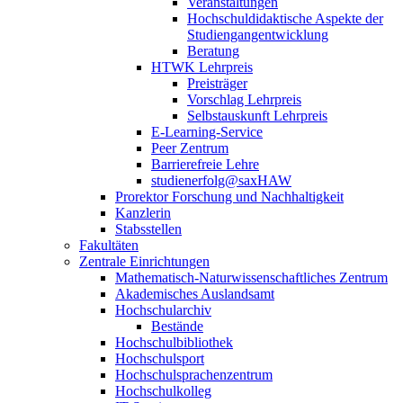
Veranstaltungen
Hochschuldidaktische Aspekte der
Studiengangentwicklung
Beratung
HTWK Lehrpreis
Preisträger
Vorschlag Lehrpreis
Selbstauskunft Lehrpreis
E-Learning-Service
Peer Zentrum
Barrierefreie Lehre
studienerfolg@saxHAW
Prorektor Forschung und Nachhaltigkeit
Kanzlerin
Stabsstellen
Fakultäten
Zentrale Einrichtungen
Mathematisch-Naturwissenschaftliches Zentrum
Akademisches Auslandsamt
Hochschularchiv
Bestände
Hochschulbibliothek
Hochschulsport
Hochschulsprachenzentrum
Hochschulkolleg