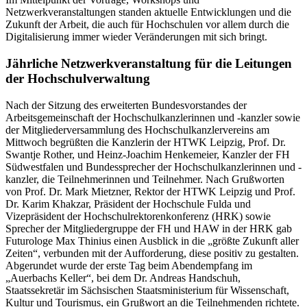
Netzwerkveranstaltungen standen aktuelle Entwicklungen und die
Zukunft der Arbeit, die auch für Hochschulen vor allem durch die
Digitalisierung immer wieder Veränderungen mit sich bringt.
Jährliche Netzwerkveranstaltung für die Leitungen
der Hochschulverwaltung
Nach der Sitzung des erweiterten Bundesvorstandes der
Arbeitsgemeinschaft der Hochschulkanzlerinnen und -kanzler sowie
der Mitgliederversammlung des Hochschulkanzlervereins am
Mittwoch begrüßten die Kanzlerin der HTWK Leipzig, Prof. Dr.
Swantje Rother, und Heinz-Joachim Henkemeier, Kanzler der FH
Südwestfalen und Bundessprecher der Hochschulkanzlerinnen und -
kanzler, die Teilnehmerinnen und Teilnehmer. Nach Grußworten
von Prof. Dr. Mark Mietzner, Rektor der HTWK Leipzig und Prof.
Dr. Karim Khakzar, Präsident der Hochschule Fulda und
Vizepräsident der Hochschulrektorenkonferenz (HRK) sowie
Sprecher der Mitgliedergruppe der FH und HAW in der HRK gab
Futurologe Max Thinius einen Ausblick in die „größte Zukunft aller
Zeiten“, verbunden mit der Aufforderung, diese positiv zu gestalten.
Abgerundet wurde der erste Tag beim Abendempfang im
„Auerbachs Keller“, bei dem Dr. Andreas Handschuh,
Staatssekretär im Sächsischen Staatsministerium für Wissenschaft,
Kultur und Tourismus, ein Grußwort an die Teilnehmenden richtete.