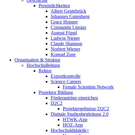
Geschichte
Persönlichkeiten
Albert Geutebrück
Johannes Gutenberg
Grace Hopper
Constantin Lipsius
August Föppl
Ludwig Nieper
Claude Shannon
Norbert Wiener
Konrad Zuse
Organisation & Struktur
Hochschulleitung
Rektor
Exportkontrolle
Science Careers
Female Scientists Network
Prorektor Bildung
Förderanträge einreichen
D2C2
Projektergebnisse D2C2
Digitale Studienbegleitung 2.0
HTWK-App
HOZ-App
Hochschuldidaktik+