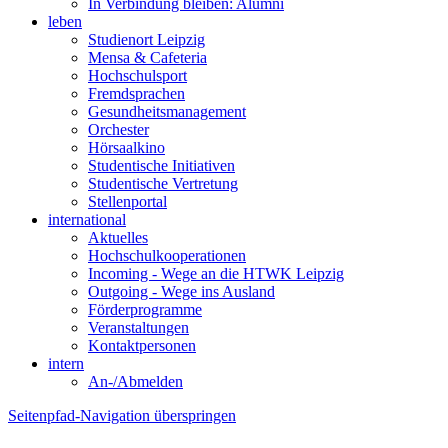
In Verbindung bleiben: Alumni
leben
Studienort Leipzig
Mensa & Cafeteria
Hochschulsport
Fremdsprachen
Gesundheitsmanagement
Orchester
Hörsaalkino
Studentische Initiativen
Studentische Vertretung
Stellenportal
international
Aktuelles
Hochschulkooperationen
Incoming - Wege an die HTWK Leipzig
Outgoing - Wege ins Ausland
Förderprogramme
Veranstaltungen
Kontaktpersonen
intern
An-/Abmelden
Seitenpfad-Navigation überspringen