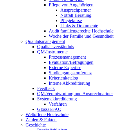
Pflege von Angehörigen
Ansprechpartner
Notfall-Beratung
Pflegekurse
Links & Dokumente
Audit familiengerechte Hochschule
Woche der Familie und Gesundheit
Qualitätsmanagement
Qualitätsverständnis
QM-Instrumente
Prozessmanagement
Evaluation/Befragungen
Externe Expertise
Studiengangskonferenz
Kriterienkatalog
Interne Akkreditierung
Feedback
QM-Verantwortung und Ansprechpartner
Systemakkreditierung
Verfahren
Glossar/FAQ
Weltoffene Hochschule
Zahlen & Fakten
Geschichte