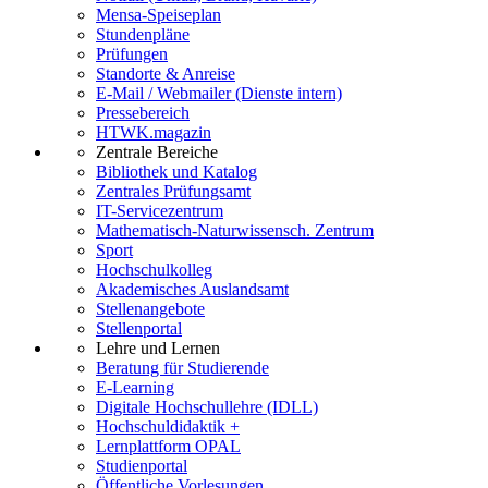
Mensa-Speiseplan
Stundenpläne
Prüfungen
Standorte & Anreise
E-Mail / Webmailer (Dienste intern)
Pressebereich
HTWK.magazin
Zentrale Bereiche
Bibliothek und Katalog
Zentrales Prüfungsamt
IT-Servicezentrum
Mathematisch-Naturwissensch. Zentrum
Sport
Hochschulkolleg
Akademisches Auslandsamt
Stellenangebote
Stellenportal
Lehre und Lernen
Beratung für Studierende
E-Learning
Digitale Hochschullehre (IDLL)
Hochschuldidaktik +
Lernplattform OPAL
Studienportal
Öffentliche Vorlesungen