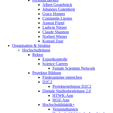
Persönlichkeiten
Albert Geutebrück
Johannes Gutenberg
Grace Hopper
Constantin Lipsius
August Föppl
Ludwig Nieper
Claude Shannon
Norbert Wiener
Konrad Zuse
Organisation & Struktur
Hochschulleitung
Rektor
Exportkontrolle
Science Careers
Female Scientists Network
Prorektor Bildung
Förderanträge einreichen
D2C2
Projektergebnisse D2C2
Digitale Studienbegleitung 2.0
HTWK-App
HOZ-App
Hochschuldidaktik+
Veranstaltungen