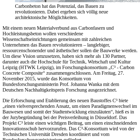
Carbonbeton hat das Potenzial, das Bauen zu
revolutionieren. Dabei ergeben sich völlig neue
architektonische Möglichkeiten.
Mit einem neuen Materialverbund aus Carbonfasern und
Hochleistungsbeton wollen verschiedene
Wissenschaftseinrichtungen gemeinsam mit zahlreichen
Unternehmen das Bauen revolutionieren – langlebiger,
ressourcenschonender und ästhetischer sollen die Bauwerke werden.
Um diese Vision umzusetzen, haben sich mehr als 130 Partner,
darunter auch die Hochschule für Technik, Wirtschaft und Kultur
Leipzig (HTWK Leipzig), im Forschungskonsortium „C³ - Carbon
Concrete Composite“ zusammengeschlossen. Am Freitag, 27.
November 2015, wurde das Konsortium von
Bundesforschungsministerin Prof. Johanna Wanka mit dem
Deutschen Nachhaltigkeitspreis Forschung ausgezeichnet.
Die Erforschung und Etablierung des neuen Baustoffes C³ biete
„einen vielversprechenden Ansatz, um einen Paradigmenwechsel im
Bauwesen und somit der Stadtentwicklung einzuläuten“, hieß es in
der Jurybegründung bei der Preisverleihung in Düsseldorf. Das
Projekt C³ leiste einen wichtigen Beitrag, um einen einschneidenden
Innovationsschub hervorzurufen. Das C³-Konsortium wird von der
Technischen Universität Dresden koordiniert und vom
Bundesforschungsministerium gefördert.