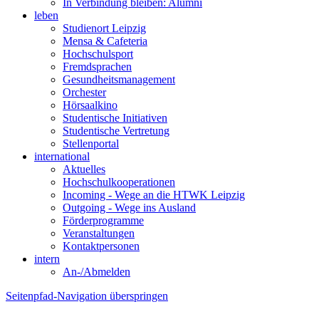
In Verbindung bleiben: Alumni
leben
Studienort Leipzig
Mensa & Cafeteria
Hochschulsport
Fremdsprachen
Gesundheitsmanagement
Orchester
Hörsaalkino
Studentische Initiativen
Studentische Vertretung
Stellenportal
international
Aktuelles
Hochschulkooperationen
Incoming - Wege an die HTWK Leipzig
Outgoing - Wege ins Ausland
Förderprogramme
Veranstaltungen
Kontaktpersonen
intern
An-/Abmelden
Seitenpfad-Navigation überspringen