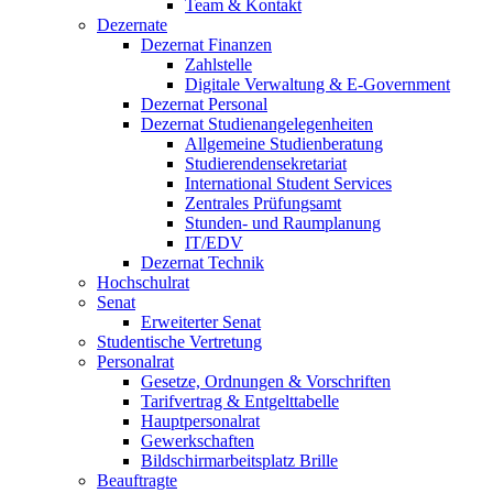
Team & Kontakt
Dezernate
Dezernat Finanzen
Zahlstelle
Digitale Verwaltung & E-Government
Dezernat Personal
Dezernat Studienangelegenheiten
Allgemeine Studienberatung
Studierendensekretariat
International Student Services
Zentrales Prüfungsamt
Stunden- und Raumplanung
IT/EDV
Dezernat Technik
Hochschulrat
Senat
Erweiterter Senat
Studentische Vertretung
Personalrat
Gesetze, Ordnungen & Vorschriften
Tarifvertrag & Entgelttabelle
Hauptpersonalrat
Gewerkschaften
Bildschirmarbeitsplatz Brille
Beauftragte