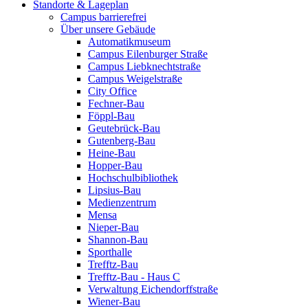
Standorte & Lageplan
Campus barrierefrei
Über unsere Gebäude
Automatikmuseum
Campus Eilenburger Straße
Campus Liebknechtstraße
Campus Weigelstraße
City Office
Fechner-Bau
Föppl-Bau
Geutebrück-Bau
Gutenberg-Bau
Heine-Bau
Hopper-Bau
Hochschulbibliothek
Lipsius-Bau
Medienzentrum
Mensa
Nieper-Bau
Shannon-Bau
Sporthalle
Trefftz-Bau
Trefftz-Bau - Haus C
Verwaltung Eichendorffstraße
Wiener-Bau