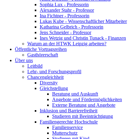
Sophia Lux - Professorin
Alexander Stahr - Professor
Ina Fichtner - Professorin
Lukas Kube - Wissenschaftlicher Mitarbeiter
Katharina Gelbrich - Professorin
Jens Schneider - Professor
Ines Wetzig und Christin Tunack - Finanzen
Warum an der HTWK Leipzig arbeiten?
Öffentliche Vortragsreihen
Gasthörerschaft
Über uns
Leitbild
Lehr- und Forschungsprofil
Chancengleichheit
Diversity
Gleichstellung
Beratung und Auskunft
Angebote und Fördermöglichkeiten
Externe Beratung und Angebote
Inklusion und Barrierefreiheit
Studieren mit Beeinträchtigung
Familiengerechte Hochschule
Familienservice
Mutterschutz
Studieren mit Kind