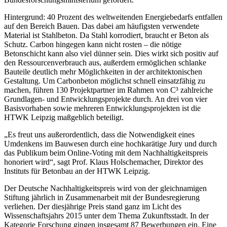
Hintergrund: 40 Prozent des weltweitenden Energiebedarfs entfallen
auf den Bereich Bauen. Das dabei am häufigsten verwendete
Material ist Stahlbeton. Da Stahl korrodiert, braucht er Beton als
Schutz. Carbon hingegen kann nicht rosten – die nötige
Betonschicht kann also viel dünner sein. Dies wirkt sich positiv auf
den Ressourcenverbrauch aus, außerdem ermöglichen schlanke
Bauteile deutlich mehr Möglichkeiten in der architektonischen
Gestaltung. Um Carbonbeton möglichst schnell einsatzfähig zu
machen, führen 130 Projektpartner im Rahmen von C³ zahlreiche
Grundlagen- und Entwicklungsprojekte durch. An drei von vier
Basisvorhaben sowie mehreren Entwicklungsprojekten ist die
HTWK Leipzig maßgeblich beteiligt.
„Es freut uns außerordentlich, dass die Notwendigkeit eines
Umdenkens im Bauwesen durch eine hochkarätige Jury und durch
das Publikum beim Online-Voting mit dem Nachhaltigkeitspreis
honoriert wird“, sagt Prof. Klaus Holschemacher, Direktor des
Instituts für Betonbau an der HTWK Leipzig.
Der Deutsche Nachhaltigkeitspreis wird von der gleichnamigen
Stiftung jährlich in Zusammenarbeit mit der Bundesregierung
verliehen. Der diesjährige Preis stand ganz im Licht des
Wissenschaftsjahrs 2015 unter dem Thema Zukunftsstadt. In der
Kategorie Forschung gingen insgesamt 87 Bewerbungen ein. Eine