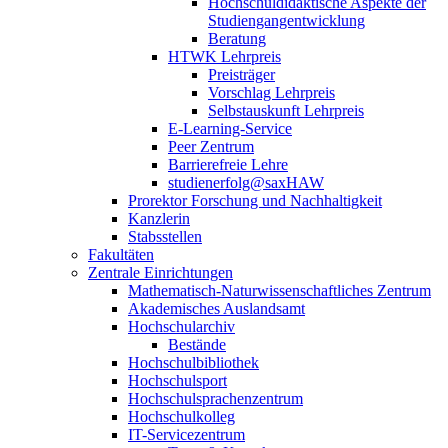
Hochschuldidaktische Aspekte der
Studiengangentwicklung
Beratung
HTWK Lehrpreis
Preisträger
Vorschlag Lehrpreis
Selbstauskunft Lehrpreis
E-Learning-Service
Peer Zentrum
Barrierefreie Lehre
studienerfolg@saxHAW
Prorektor Forschung und Nachhaltigkeit
Kanzlerin
Stabsstellen
Fakultäten
Zentrale Einrichtungen
Mathematisch-Naturwissenschaftliches Zentrum
Akademisches Auslandsamt
Hochschularchiv
Bestände
Hochschulbibliothek
Hochschulsport
Hochschulsprachenzentrum
Hochschulkolleg
IT-Servicezentrum