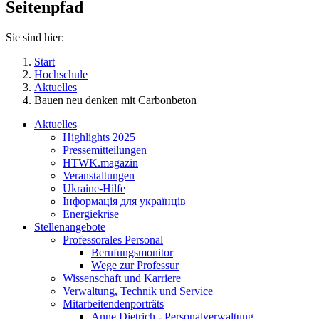
Seitenpfad
Sie sind hier:
Start
Hochschule
Aktuelles
Bauen neu denken mit Carbonbeton
Aktuelles
Highlights 2025
Pressemitteilungen
HTWK.magazin
Veranstaltungen
Ukraine-Hilfe
Інформація для українців
Energiekrise
Stellenangebote
Professorales Personal
Berufungsmonitor
Wege zur Professur
Wissenschaft und Karriere
Verwaltung, Technik und Service
Mitarbeitendenporträts
Anne Dietrich - Personalverwaltung