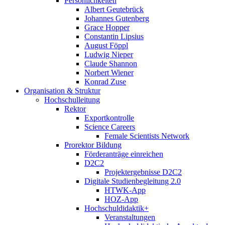
Persönlichkeiten
Albert Geutebrück
Johannes Gutenberg
Grace Hopper
Constantin Lipsius
August Föppl
Ludwig Nieper
Claude Shannon
Norbert Wiener
Konrad Zuse
Organisation & Struktur
Hochschulleitung
Rektor
Exportkontrolle
Science Careers
Female Scientists Network
Prorektor Bildung
Förderanträge einreichen
D2C2
Projektergebnisse D2C2
Digitale Studienbegleitung 2.0
HTWK-App
HOZ-App
Hochschuldidaktik+
Veranstaltungen