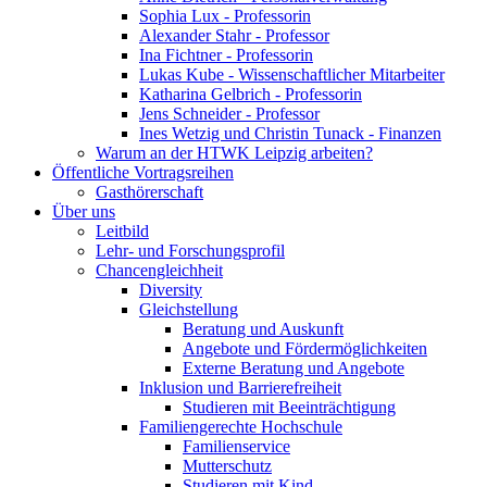
Sophia Lux - Professorin
Alexander Stahr - Professor
Ina Fichtner - Professorin
Lukas Kube - Wissenschaftlicher Mitarbeiter
Katharina Gelbrich - Professorin
Jens Schneider - Professor
Ines Wetzig und Christin Tunack - Finanzen
Warum an der HTWK Leipzig arbeiten?
Öffentliche Vortragsreihen
Gasthörerschaft
Über uns
Leitbild
Lehr- und Forschungsprofil
Chancengleichheit
Diversity
Gleichstellung
Beratung und Auskunft
Angebote und Fördermöglichkeiten
Externe Beratung und Angebote
Inklusion und Barrierefreiheit
Studieren mit Beeinträchtigung
Familiengerechte Hochschule
Familienservice
Mutterschutz
Studieren mit Kind