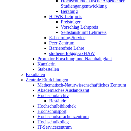
Hochschuldidaktische Aspekte der
Studiengangentwicklung
Beratung
HTWK Lehrpreis
Preisträger
Vorschlag Lehrpreis
Selbstauskunft Lehrpreis
E-Learning-Service
Peer Zentrum
Barrierefreie Lehre
studienerfolg@saxHAW
Prorektor Forschung und Nachhaltigkeit
Kanzlerin
Stabsstellen
Fakultäten
Zentrale Einrichtungen
Mathematisch-Naturwissenschaftliches Zentrum
Akademisches Auslandsamt
Hochschularchiv
Bestände
Hochschulbibliothek
Hochschulsport
Hochschulsprachenzentrum
Hochschulkolleg
IT-Servicezentrum