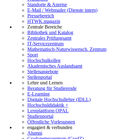
Standorte & Anreise
E-Mail / Webmailer (Dienste intern)
Pressebereich
HTWK.magazin
Zentrale Bereiche
Bibliothek und Katalog
Zentrales Prüfungsamt
IT-Servicezentrum
Mathematisch-Naturwissensch. Zentrum
Sport
Hochschulkolleg
Akademisches Auslandsamt
Stellenangebote
Stellenportal
Lehre und Lernen
Beratung für Studierende
E-Learning
Digitale Hochschullehre (IDLL)
Hochschuldidaktik +
Lernplattform OPAL
Studienportal
Öffentliche Vorlesungen
engagiert & verbunden
Alumni
Graduiertenzentrum (GradZ)