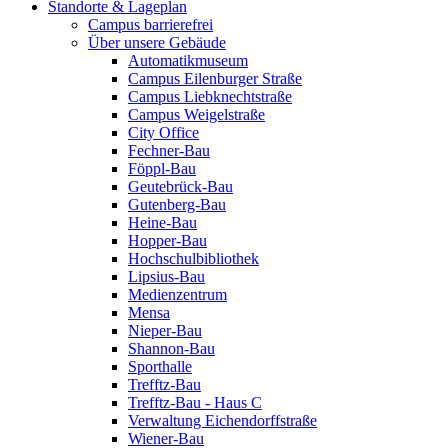
Standorte & Lageplan
Campus barrierefrei
Über unsere Gebäude
Automatikmuseum
Campus Eilenburger Straße
Campus Liebknechtstraße
Campus Weigelstraße
City Office
Fechner-Bau
Föppl-Bau
Geutebrück-Bau
Gutenberg-Bau
Heine-Bau
Hopper-Bau
Hochschulbibliothek
Lipsius-Bau
Medienzentrum
Mensa
Nieper-Bau
Shannon-Bau
Sporthalle
Trefftz-Bau
Trefftz-Bau - Haus C
Verwaltung Eichendorffstraße
Wiener-Bau