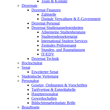
Team & Kontakt
Dezernate
Dezernat Finanzen
Zahlstelle
Digitale Verwaltung & E-Government
Dezernat Personal
Dezernat Studienangelegenheiten
Allgemeine Studienberatung
Studierendensekretariat
International Student Services
Zentrales Prüfungsamt
Stunden- und Raumplanung
IT/EDV
Dezernat Technik
Hochschulrat
Senat
Erweiterter Senat
Studentische Vertretung
Personalrat
Gesetze, Ordnungen & Vorschriften
Tarifvertrag & Entgelttabelle
Hauptpersonalrat
Gewerkschaften
Bildschirmarbeitsplatz Brille
Beauftragte