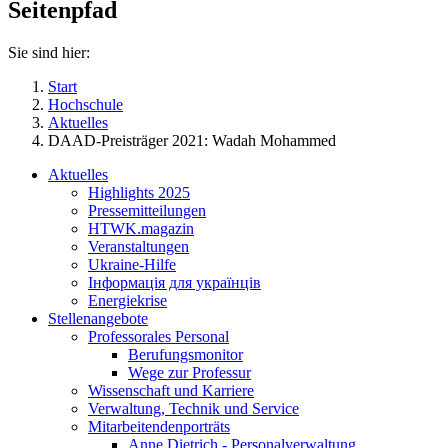
Seitenpfad
Sie sind hier:
Start
Hochschule
Aktuelles
DAAD-Preisträger 2021: Wadah Mohammed
Aktuelles
Highlights 2025
Pressemitteilungen
HTWK.magazin
Veranstaltungen
Ukraine-Hilfe
Інформація для українців
Energiekrise
Stellenangebote
Professorales Personal
Berufungsmonitor
Wege zur Professur
Wissenschaft und Karriere
Verwaltung, Technik und Service
Mitarbeitendenporträts
Anne Dietrich - Personalverwaltung