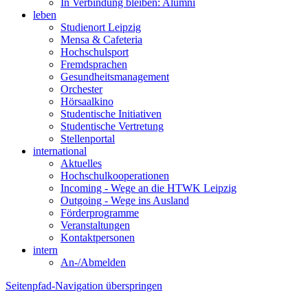
In Verbindung bleiben: Alumni
leben
Studienort Leipzig
Mensa & Cafeteria
Hochschulsport
Fremdsprachen
Gesundheitsmanagement
Orchester
Hörsaalkino
Studentische Initiativen
Studentische Vertretung
Stellenportal
international
Aktuelles
Hochschulkooperationen
Incoming - Wege an die HTWK Leipzig
Outgoing - Wege ins Ausland
Förderprogramme
Veranstaltungen
Kontaktpersonen
intern
An-/Abmelden
Seitenpfad-Navigation überspringen