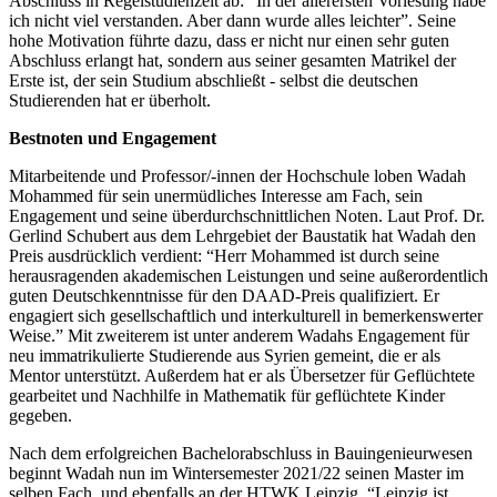
Abschluss in Regelstudienzeit ab: “In der allerersten Vorlesung habe
ich nicht viel verstanden. Aber dann wurde alles leichter”. Seine
hohe Motivation führte dazu, dass er nicht nur einen sehr guten
Abschluss erlangt hat, sondern aus seiner gesamten Matrikel der
Erste ist, der sein Studium abschließt - selbst die deutschen
Studierenden hat er überholt.
Bestnoten und Engagement
Mitarbeitende und Professor/-innen der Hochschule loben Wadah
Mohammed für sein unermüdliches Interesse am Fach, sein
Engagement und seine überdurchschnittlichen Noten. Laut Prof. Dr.
Gerlind Schubert aus dem Lehrgebiet der Baustatik hat Wadah den
Preis ausdrücklich verdient: “Herr Mohammed ist durch seine
herausragenden akademischen Leistungen und seine außerordentlich
guten Deutschkenntnisse für den DAAD-Preis qualifiziert. Er
engagiert sich gesellschaftlich und interkulturell in bemerkenswerter
Weise.” Mit zweiterem ist unter anderem Wadahs Engagement für
neu immatrikulierte Studierende aus Syrien gemeint, die er als
Mentor unterstützt. Außerdem hat er als Übersetzer für Geflüchtete
gearbeitet und Nachhilfe in Mathematik für geflüchtete Kinder
gegeben.
Nach dem erfolgreichen Bachelorabschluss in Bauingenieurwesen
beginnt Wadah nun im Wintersemester 2021/22 seinen Master im
selben Fach, und ebenfalls an der HTWK Leipzig. “Leipzig ist