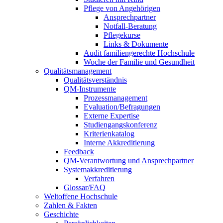
Pflege von Angehörigen
Ansprechpartner
Notfall-Beratung
Pflegekurse
Links & Dokumente
Audit familiengerechte Hochschule
Woche der Familie und Gesundheit
Qualitätsmanagement
Qualitätsverständnis
QM-Instrumente
Prozessmanagement
Evaluation/Befragungen
Externe Expertise
Studiengangskonferenz
Kriterienkatalog
Interne Akkreditierung
Feedback
QM-Verantwortung und Ansprechpartner
Systemakkreditierung
Verfahren
Glossar/FAQ
Weltoffene Hochschule
Zahlen & Fakten
Geschichte