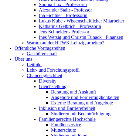
Sophia Lux - Professorin
Alexander Stahr - Professor
Ina Fichtner - Professorin
Lukas Kube - Wissenschaftlicher Mitarbeiter
Katharina Gelbrich - Professorin
Jens Schneider - Professor
Ines Wetzig und Christin Tunack - Finanzen
Warum an der HTWK Leipzig arbeiten?
Öffentliche Vortragsreihen
Gasthörerschaft
Über uns
Leitbild
Lehr- und Forschungsprofil
Chancengleichheit
Diversity
Gleichstellung
Beratung und Auskunft
Angebote und Fördermöglichkeiten
Externe Beratung und Angebote
Inklusion und Barrierefreiheit
Studieren mit Beeinträchtigung
Familiengerechte Hochschule
Familienservice
Mutterschutz
Studieren mit Kind