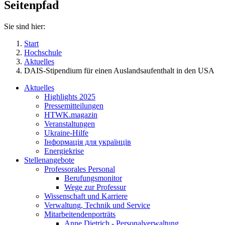
Seitenpfad
Sie sind hier:
Start
Hochschule
Aktuelles
DAIS-Stipendium für einen Auslandsaufenthalt in den USA
Aktuelles
Highlights 2025
Pressemitteilungen
HTWK.magazin
Veranstaltungen
Ukraine-Hilfe
Інформація для українців
Energiekrise
Stellenangebote
Professorales Personal
Berufungsmonitor
Wege zur Professur
Wissenschaft und Karriere
Verwaltung, Technik und Service
Mitarbeitendenporträts
Anne Dietrich - Personalverwaltung