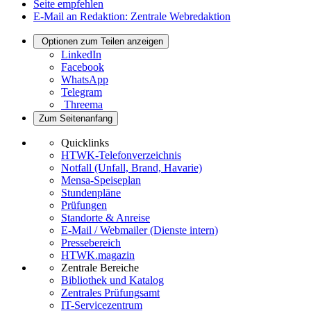
Seite empfehlen
E-Mail an Redaktion: Zentrale Webredaktion
Optionen zum Teilen anzeigen
LinkedIn
Facebook
WhatsApp
Telegram
Threema
Zum Seitenanfang
Quicklinks
HTWK-Telefonverzeichnis
Notfall (Unfall, Brand, Havarie)
Mensa-Speiseplan
Stundenpläne
Prüfungen
Standorte & Anreise
E-Mail / Webmailer (Dienste intern)
Pressebereich
HTWK.magazin
Zentrale Bereiche
Bibliothek und Katalog
Zentrales Prüfungsamt
IT-Servicezentrum