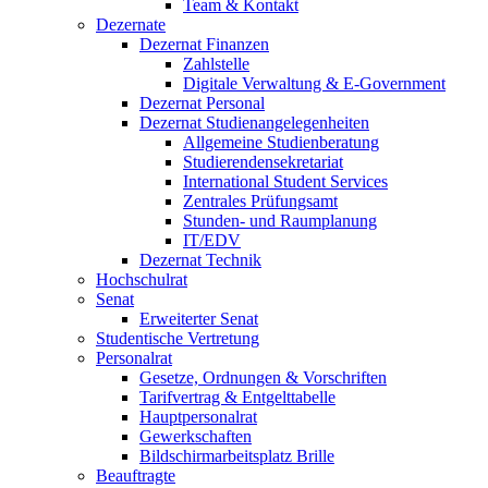
Team & Kontakt
Dezernate
Dezernat Finanzen
Zahlstelle
Digitale Verwaltung & E-Government
Dezernat Personal
Dezernat Studienangelegenheiten
Allgemeine Studienberatung
Studierendensekretariat
International Student Services
Zentrales Prüfungsamt
Stunden- und Raumplanung
IT/EDV
Dezernat Technik
Hochschulrat
Senat
Erweiterter Senat
Studentische Vertretung
Personalrat
Gesetze, Ordnungen & Vorschriften
Tarifvertrag & Entgelttabelle
Hauptpersonalrat
Gewerkschaften
Bildschirmarbeitsplatz Brille
Beauftragte