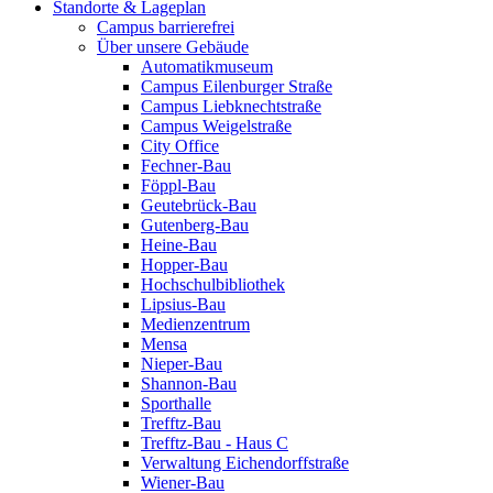
Standorte & Lageplan
Campus barrierefrei
Über unsere Gebäude
Automatikmuseum
Campus Eilenburger Straße
Campus Liebknechtstraße
Campus Weigelstraße
City Office
Fechner-Bau
Föppl-Bau
Geutebrück-Bau
Gutenberg-Bau
Heine-Bau
Hopper-Bau
Hochschulbibliothek
Lipsius-Bau
Medienzentrum
Mensa
Nieper-Bau
Shannon-Bau
Sporthalle
Trefftz-Bau
Trefftz-Bau - Haus C
Verwaltung Eichendorffstraße
Wiener-Bau