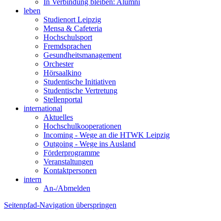
In Verbindung bleiben: Alumni
leben
Studienort Leipzig
Mensa & Cafeteria
Hochschulsport
Fremdsprachen
Gesundheitsmanagement
Orchester
Hörsaalkino
Studentische Initiativen
Studentische Vertretung
Stellenportal
international
Aktuelles
Hochschulkooperationen
Incoming - Wege an die HTWK Leipzig
Outgoing - Wege ins Ausland
Förderprogramme
Veranstaltungen
Kontaktpersonen
intern
An-/Abmelden
Seitenpfad-Navigation überspringen