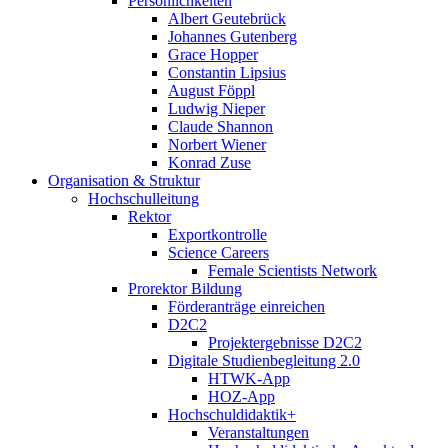
Persönlichkeiten
Albert Geutebrück
Johannes Gutenberg
Grace Hopper
Constantin Lipsius
August Föppl
Ludwig Nieper
Claude Shannon
Norbert Wiener
Konrad Zuse
Organisation & Struktur
Hochschulleitung
Rektor
Exportkontrolle
Science Careers
Female Scientists Network
Prorektor Bildung
Förderanträge einreichen
D2C2
Projektergebnisse D2C2
Digitale Studienbegleitung 2.0
HTWK-App
HOZ-App
Hochschuldidaktik+
Veranstaltungen