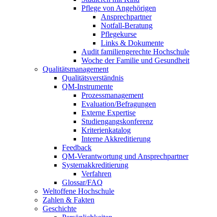
Pflege von Angehörigen
Ansprechpartner
Notfall-Beratung
Pflegekurse
Links & Dokumente
Audit familiengerechte Hochschule
Woche der Familie und Gesundheit
Qualitätsmanagement
Qualitätsverständnis
QM-Instrumente
Prozessmanagement
Evaluation/Befragungen
Externe Expertise
Studiengangskonferenz
Kriterienkatalog
Interne Akkreditierung
Feedback
QM-Verantwortung und Ansprechpartner
Systemakkreditierung
Verfahren
Glossar/FAQ
Weltoffene Hochschule
Zahlen & Fakten
Geschichte