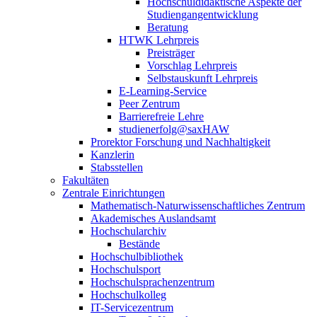
Hochschuldidaktische Aspekte der
Studiengangentwicklung
Beratung
HTWK Lehrpreis
Preisträger
Vorschlag Lehrpreis
Selbstauskunft Lehrpreis
E-Learning-Service
Peer Zentrum
Barrierefreie Lehre
studienerfolg@saxHAW
Prorektor Forschung und Nachhaltigkeit
Kanzlerin
Stabsstellen
Fakultäten
Zentrale Einrichtungen
Mathematisch-Naturwissenschaftliches Zentrum
Akademisches Auslandsamt
Hochschularchiv
Bestände
Hochschulbibliothek
Hochschulsport
Hochschulsprachenzentrum
Hochschulkolleg
IT-Servicezentrum