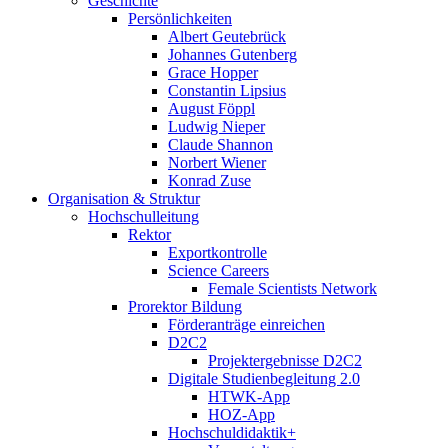
Geschichte
Persönlichkeiten
Albert Geutebrück
Johannes Gutenberg
Grace Hopper
Constantin Lipsius
August Föppl
Ludwig Nieper
Claude Shannon
Norbert Wiener
Konrad Zuse
Organisation & Struktur
Hochschulleitung
Rektor
Exportkontrolle
Science Careers
Female Scientists Network
Prorektor Bildung
Förderanträge einreichen
D2C2
Projektergebnisse D2C2
Digitale Studienbegleitung 2.0
HTWK-App
HOZ-App
Hochschuldidaktik+