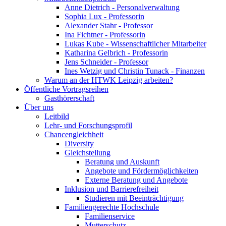
Anne Dietrich - Personalverwaltung
Sophia Lux - Professorin
Alexander Stahr - Professor
Ina Fichtner - Professorin
Lukas Kube - Wissenschaftlicher Mitarbeiter
Katharina Gelbrich - Professorin
Jens Schneider - Professor
Ines Wetzig und Christin Tunack - Finanzen
Warum an der HTWK Leipzig arbeiten?
Öffentliche Vortragsreihen
Gasthörerschaft
Über uns
Leitbild
Lehr- und Forschungsprofil
Chancengleichheit
Diversity
Gleichstellung
Beratung und Auskunft
Angebote und Fördermöglichkeiten
Externe Beratung und Angebote
Inklusion und Barrierefreiheit
Studieren mit Beeinträchtigung
Familiengerechte Hochschule
Familienservice
Mutterschutz