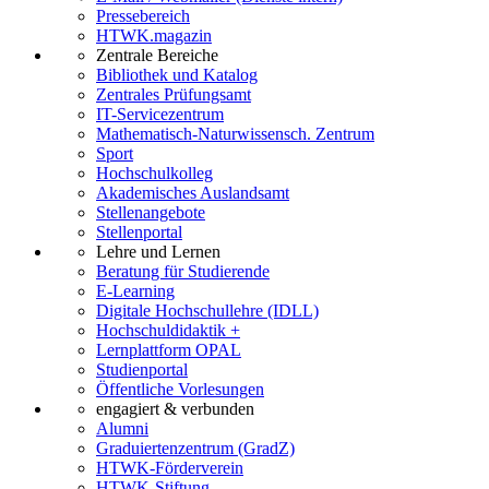
Pressebereich
HTWK.magazin
Zentrale Bereiche
Bibliothek und Katalog
Zentrales Prüfungsamt
IT-Servicezentrum
Mathematisch-Naturwissensch. Zentrum
Sport
Hochschulkolleg
Akademisches Auslandsamt
Stellenangebote
Stellenportal
Lehre und Lernen
Beratung für Studierende
E-Learning
Digitale Hochschullehre (IDLL)
Hochschuldidaktik +
Lernplattform OPAL
Studienportal
Öffentliche Vorlesungen
engagiert & verbunden
Alumni
Graduiertenzentrum (GradZ)
HTWK-Förderverein
HTWK-Stiftung