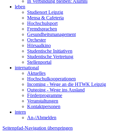
In Verbindung bleiben: Alumni
leben
Studienort Leipzig
Mensa & Cafeteria
Hochschulsport
Fremdsprachen
Gesundheitsmanagement
Orchester
Hörsaalkino
Studentische Initiativen
Studentische Vertretung
Stellenportal
international
Aktuelles
Hochschulkooperationen
Incoming - Wege an die HTWK Leipzig
Outgoing - Wege ins Ausland
Förderprogramme
Veranstaltungen
Kontaktpersonen
intern
An-/Abmelden
Seitenpfad-Navigation überspringen