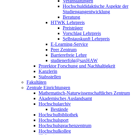
Veranstaltungen
Hochschuldidaktische Aspekte der
Studiengangentwicklung
Beratung
HTWK Lehrpreis
Preisträger
Vorschlag Lehrpreis
Selbstauskunft Lehrpreis
E-Learning-Service
Peer Zentrum
Barrierefreie Lehre
studienerfolg@saxHAW
Prorektor Forschung und Nachhaltigkeit
Kanzlerin
Stabsstellen
Fakultäten
Zentrale Einrichtungen
Mathematisch-Naturwissenschaftliches Zentrum
Akademisches Auslandsamt
Hochschularchiv
Bestände
Hochschulbibliothek
Hochschulsport
Hochschulsprachenzentrum
Hochschulkolleg