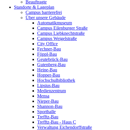
Beauftragte
Standorte & Lageplan
Campus barrierefrei
Über unsere Gebäude
Automatikmuseum
Campus Eilenburger Straße
Campus Liebknechtstraße
Campus Weigelstraße
City Office
Fechner-Bau
Föppl-Bau
Geutebrück-Bau
Gutenberg-Bau
Heine-Bau
Hopper-Bau
Hochschulbibliothek
Lipsius-Bau
Medienzentrum
Mensa
Nieper-Bau
Shannon-Bau
Sporthalle
Trefftz-Bau
Trefftz-Bau - Haus C
Verwaltung Eichendorffstraße