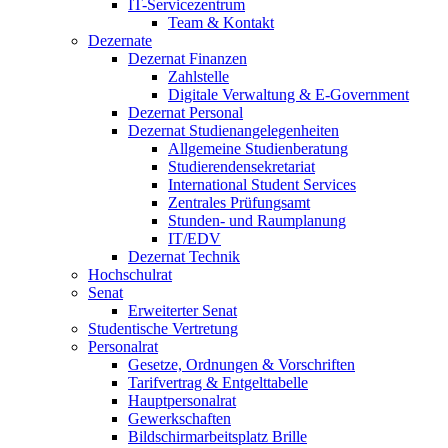
IT-Servicezentrum
Team & Kontakt
Dezernate
Dezernat Finanzen
Zahlstelle
Digitale Verwaltung & E-Government
Dezernat Personal
Dezernat Studienangelegenheiten
Allgemeine Studienberatung
Studierendensekretariat
International Student Services
Zentrales Prüfungsamt
Stunden- und Raumplanung
IT/EDV
Dezernat Technik
Hochschulrat
Senat
Erweiterter Senat
Studentische Vertretung
Personalrat
Gesetze, Ordnungen & Vorschriften
Tarifvertrag & Entgelttabelle
Hauptpersonalrat
Gewerkschaften
Bildschirmarbeitsplatz Brille