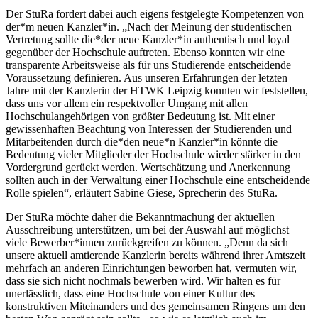
Der StuRa fordert dabei auch eigens festgelegte Kompetenzen von
der*m neuen Kanzler*in. „Nach der Meinung der studentischen
Vertretung sollte die*der neue Kanzler*in authentisch und loyal
gegenüber der Hochschule auftreten. Ebenso konnten wir eine
transparente Arbeitsweise als für uns Studierende entscheidende
Voraussetzung definieren. Aus unseren Erfahrungen der letzten
Jahre mit der Kanzlerin der HTWK Leipzig konnten wir feststellen,
dass uns vor allem ein respektvoller Umgang mit allen
Hochschulangehörigen von größter Bedeutung ist. Mit einer
gewissenhaften Beachtung von Interessen der Studierenden und
Mitarbeitenden durch die*den neue*n Kanzler*in könnte die
Bedeutung vieler Mitglieder der Hochschule wieder stärker in den
Vordergrund gerückt werden. Wertschätzung und Anerkennung
sollten auch in der Verwaltung einer Hochschule eine entscheidende
Rolle spielen“, erläutert Sabine Giese, Sprecherin des StuRa.
Der StuRa möchte daher die Bekanntmachung der aktuellen
Ausschreibung unterstützen, um bei der Auswahl auf möglichst
viele Bewerber*innen zurückgreifen zu können. „Denn da sich
unsere aktuell amtierende Kanzlerin bereits während ihrer Amtszeit
mehrfach an anderen Einrichtungen beworben hat, vermuten wir,
dass sie sich nicht nochmals bewerben wird. Wir halten es für
unerlässlich, dass eine Hochschule von einer Kultur des
konstruktiven Miteinanders und des gemeinsamen Ringens um den