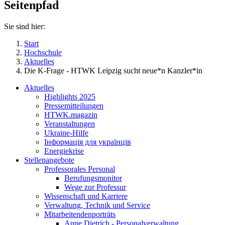
Seitenpfad
Sie sind hier:
Start
Hochschule
Aktuelles
Die K-Frage - HTWK Leipzig sucht neue*n Kanzler*in
Aktuelles
Highlights 2025
Pressemitteilungen
HTWK.magazin
Veranstaltungen
Ukraine-Hilfe
Інформація для українців
Energiekrise
Stellenangebote
Professorales Personal
Berufungsmonitor
Wege zur Professur
Wissenschaft und Karriere
Verwaltung, Technik und Service
Mitarbeitendenporträts
Anne Dietrich - Personalverwaltung