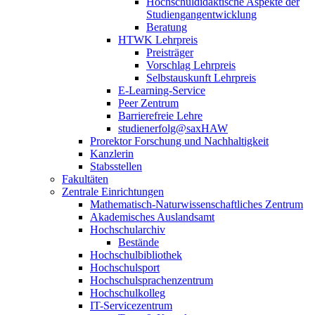
Hochschuldidaktische Aspekte der
Studiengangentwicklung
Beratung
HTWK Lehrpreis
Preisträger
Vorschlag Lehrpreis
Selbstauskunft Lehrpreis
E-Learning-Service
Peer Zentrum
Barrierefreie Lehre
studienerfolg@saxHAW
Prorektor Forschung und Nachhaltigkeit
Kanzlerin
Stabsstellen
Fakultäten
Zentrale Einrichtungen
Mathematisch-Naturwissenschaftliches Zentrum
Akademisches Auslandsamt
Hochschularchiv
Bestände
Hochschulbibliothek
Hochschulsport
Hochschulsprachenzentrum
Hochschulkolleg
IT-Servicezentrum