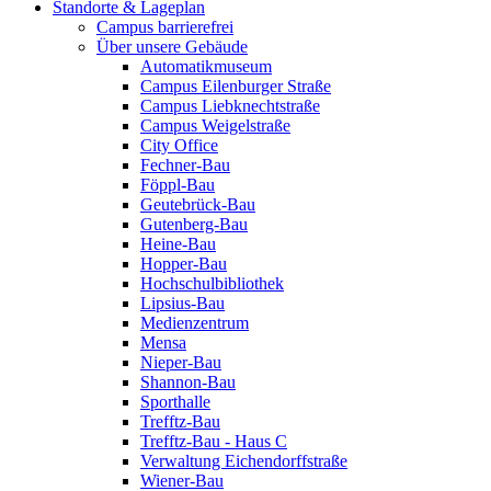
Standorte & Lageplan
Campus barrierefrei
Über unsere Gebäude
Automatikmuseum
Campus Eilenburger Straße
Campus Liebknechtstraße
Campus Weigelstraße
City Office
Fechner-Bau
Föppl-Bau
Geutebrück-Bau
Gutenberg-Bau
Heine-Bau
Hopper-Bau
Hochschulbibliothek
Lipsius-Bau
Medienzentrum
Mensa
Nieper-Bau
Shannon-Bau
Sporthalle
Trefftz-Bau
Trefftz-Bau - Haus C
Verwaltung Eichendorffstraße
Wiener-Bau