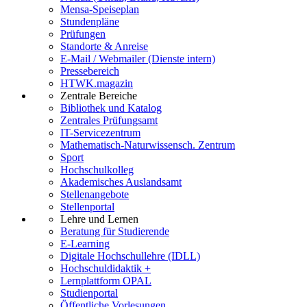
Mensa-Speiseplan
Stundenpläne
Prüfungen
Standorte & Anreise
E-Mail / Webmailer (Dienste intern)
Pressebereich
HTWK.magazin
Zentrale Bereiche
Bibliothek und Katalog
Zentrales Prüfungsamt
IT-Servicezentrum
Mathematisch-Naturwissensch. Zentrum
Sport
Hochschulkolleg
Akademisches Auslandsamt
Stellenangebote
Stellenportal
Lehre und Lernen
Beratung für Studierende
E-Learning
Digitale Hochschullehre (IDLL)
Hochschuldidaktik +
Lernplattform OPAL
Studienportal
Öffentliche Vorlesungen