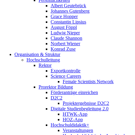
Persönlichkeiten
Albert Geutebrück
Johannes Gutenberg
Grace Hopper
Constantin Lipsius
August Föppl
Ludwig Nieper
Claude Shannon
Norbert Wiener
Konrad Zuse
Organisation & Struktur
Hochschulleitung
Rektor
Exportkontrolle
Science Careers
Female Scientists Network
Prorektor Bildung
Förderanträge einreichen
D2C2
Projektergebnisse D2C2
Digitale Studienbegleitung 2.0
HTWK-App
HOZ-App
Hochschuldidaktik+
Veranstaltungen