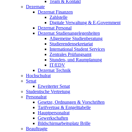
Team & Kontakt
Dezernate
Dezernat Finanzen
Zahlstelle
Digitale Verwaltung & E-Government
Dezernat Personal
Dezernat Studienangelegenheiten
Allgemeine Studienberatung
Studierendensekretariat
International Student Services
Zentrales Prüfungsamt
Stunden- und Raumplanung
IT/EDV
Dezernat Technik
Hochschulrat
Senat
Erweiterter Senat
Studentische Vertretung
Personalrat
Gesetze, Ordnungen & Vorschriften
Tarifvertrag & Entgelttabelle
Hauptpersonalrat
Gewerkschaften
Bildschirmarbeitsplatz Brille
Beauftragte