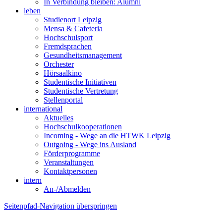
In Verbindung bleiben: Alumni
leben
Studienort Leipzig
Mensa & Cafeteria
Hochschulsport
Fremdsprachen
Gesundheitsmanagement
Orchester
Hörsaalkino
Studentische Initiativen
Studentische Vertretung
Stellenportal
international
Aktuelles
Hochschulkooperationen
Incoming - Wege an die HTWK Leipzig
Outgoing - Wege ins Ausland
Förderprogramme
Veranstaltungen
Kontaktpersonen
intern
An-/Abmelden
Seitenpfad-Navigation überspringen