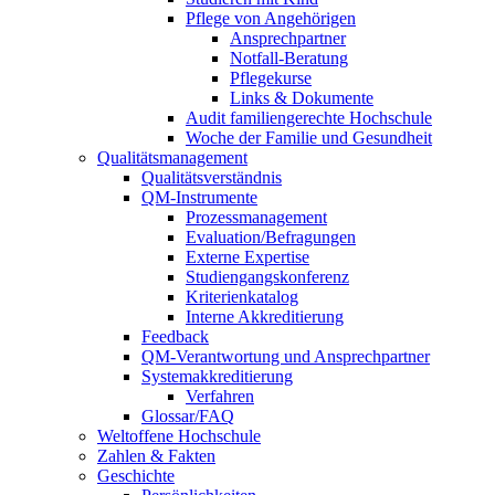
Pflege von Angehörigen
Ansprechpartner
Notfall-Beratung
Pflegekurse
Links & Dokumente
Audit familiengerechte Hochschule
Woche der Familie und Gesundheit
Qualitätsmanagement
Qualitätsverständnis
QM-Instrumente
Prozessmanagement
Evaluation/Befragungen
Externe Expertise
Studiengangskonferenz
Kriterienkatalog
Interne Akkreditierung
Feedback
QM-Verantwortung und Ansprechpartner
Systemakkreditierung
Verfahren
Glossar/FAQ
Weltoffene Hochschule
Zahlen & Fakten
Geschichte