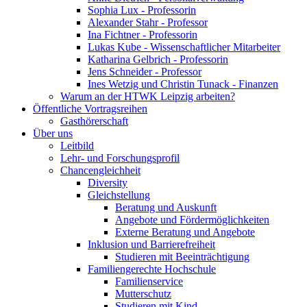
Sophia Lux - Professorin
Alexander Stahr - Professor
Ina Fichtner - Professorin
Lukas Kube - Wissenschaftlicher Mitarbeiter
Katharina Gelbrich - Professorin
Jens Schneider - Professor
Ines Wetzig und Christin Tunack - Finanzen
Warum an der HTWK Leipzig arbeiten?
Öffentliche Vortragsreihen
Gasthörerschaft
Über uns
Leitbild
Lehr- und Forschungsprofil
Chancengleichheit
Diversity
Gleichstellung
Beratung und Auskunft
Angebote und Fördermöglichkeiten
Externe Beratung und Angebote
Inklusion und Barrierefreiheit
Studieren mit Beeinträchtigung
Familiengerechte Hochschule
Familienservice
Mutterschutz
Studieren mit Kind