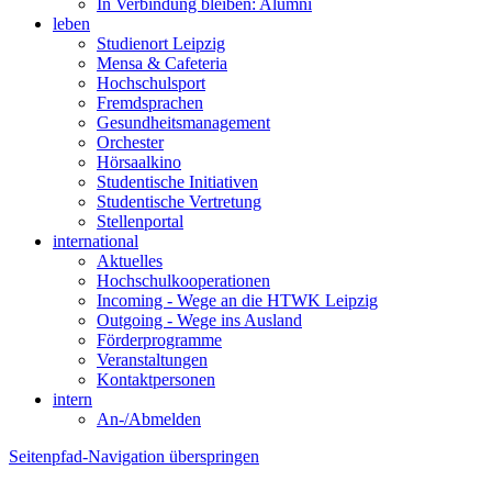
In Verbindung bleiben: Alumni
leben
Studienort Leipzig
Mensa & Cafeteria
Hochschulsport
Fremdsprachen
Gesundheitsmanagement
Orchester
Hörsaalkino
Studentische Initiativen
Studentische Vertretung
Stellenportal
international
Aktuelles
Hochschulkooperationen
Incoming - Wege an die HTWK Leipzig
Outgoing - Wege ins Ausland
Förderprogramme
Veranstaltungen
Kontaktpersonen
intern
An-/Abmelden
Seitenpfad-Navigation überspringen