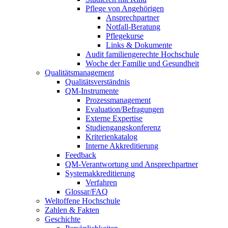
Pflege von Angehörigen
Ansprechpartner
Notfall-Beratung
Pflegekurse
Links & Dokumente
Audit familiengerechte Hochschule
Woche der Familie und Gesundheit
Qualitätsmanagement
Qualitätsverständnis
QM-Instrumente
Prozessmanagement
Evaluation/Befragungen
Externe Expertise
Studiengangskonferenz
Kriterienkatalog
Interne Akkreditierung
Feedback
QM-Verantwortung und Ansprechpartner
Systemakkreditierung
Verfahren
Glossar/FAQ
Weltoffene Hochschule
Zahlen & Fakten
Geschichte