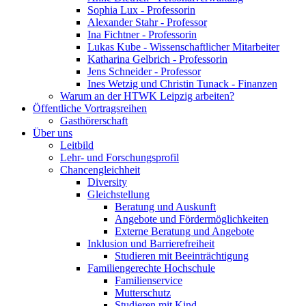
Sophia Lux - Professorin
Alexander Stahr - Professor
Ina Fichtner - Professorin
Lukas Kube - Wissenschaftlicher Mitarbeiter
Katharina Gelbrich - Professorin
Jens Schneider - Professor
Ines Wetzig und Christin Tunack - Finanzen
Warum an der HTWK Leipzig arbeiten?
Öffentliche Vortragsreihen
Gasthörerschaft
Über uns
Leitbild
Lehr- und Forschungsprofil
Chancengleichheit
Diversity
Gleichstellung
Beratung und Auskunft
Angebote und Fördermöglichkeiten
Externe Beratung und Angebote
Inklusion und Barrierefreiheit
Studieren mit Beeinträchtigung
Familiengerechte Hochschule
Familienservice
Mutterschutz
Studieren mit Kind