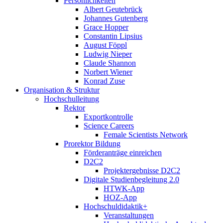
Persönlichkeiten
Albert Geutebrück
Johannes Gutenberg
Grace Hopper
Constantin Lipsius
August Föppl
Ludwig Nieper
Claude Shannon
Norbert Wiener
Konrad Zuse
Organisation & Struktur
Hochschulleitung
Rektor
Exportkontrolle
Science Careers
Female Scientists Network
Prorektor Bildung
Förderanträge einreichen
D2C2
Projektergebnisse D2C2
Digitale Studienbegleitung 2.0
HTWK-App
HOZ-App
Hochschuldidaktik+
Veranstaltungen