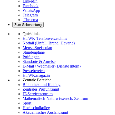
LinkedIn
Facebook
WhatsApp
Telegram
Threema
Zum Seitenanfang
Quicklinks
HTWK-Telefonverzeichnis
Notfall (Unfall, Brand, Havarie)
Mensa-Speiseplan
Stundenpläne
Prüfungen
Standorte & Anreise
E-Mail / Webmailer (Dienste intern)
Pressebereich
HTWK.magazin
Zentrale Bereiche
Bibliothek und Katalog
Zentrales Prüfungsamt
IT-Servicezentrum
Mathematisch-Naturwissensch. Zentrum
Sport
Hochschulkolleg
Akademisches Auslandsamt