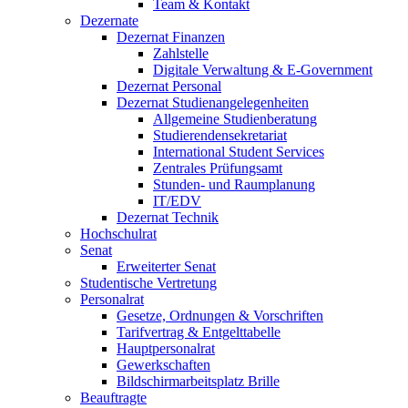
Team & Kontakt
Dezernate
Dezernat Finanzen
Zahlstelle
Digitale Verwaltung & E-Government
Dezernat Personal
Dezernat Studienangelegenheiten
Allgemeine Studienberatung
Studierendensekretariat
International Student Services
Zentrales Prüfungsamt
Stunden- und Raumplanung
IT/EDV
Dezernat Technik
Hochschulrat
Senat
Erweiterter Senat
Studentische Vertretung
Personalrat
Gesetze, Ordnungen & Vorschriften
Tarifvertrag & Entgelttabelle
Hauptpersonalrat
Gewerkschaften
Bildschirmarbeitsplatz Brille
Beauftragte