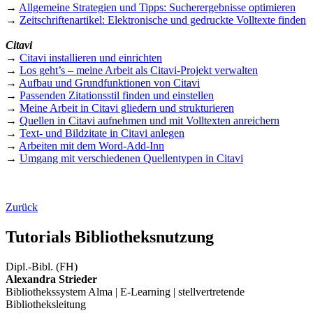
→
Allgemeine Strategien und Tipps: Sucherergebnisse optimieren
→
Zeitschriftenartikel: Elektronische und gedruckte Volltexte finden
Citavi
→
Citavi installieren und einrichten
→
Los geht’s – meine Arbeit als Citavi-Projekt verwalten
→
Aufbau und Grundfunktionen von Citavi
→
Passenden Zitationsstil finden und einstellen
→
Meine Arbeit in Citavi gliedern und strukturieren
→
Quellen in Citavi aufnehmen und mit Volltexten anreichern
→
Text- und Bildzitate in Citavi anlegen
→
Arbeiten mit dem Word-Add-Inn
→
Umgang mit verschiedenen Quellentypen in Citavi
Zurück
Tutorials Bibliotheksnutzung
Dipl.-Bibl. (FH)
Alexandra Strieder
Bibliothekssystem Alma | E-Learning | stellvertretende
Bibliotheksleitung