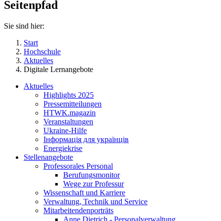
Seitenpfad
Sie sind hier:
Start
Hochschule
Aktuelles
Digitale Lernangebote
Aktuelles
Highlights 2025
Pressemitteilungen
HTWK.magazin
Veranstaltungen
Ukraine-Hilfe
Інформація для українців
Energiekrise
Stellenangebote
Professorales Personal
Berufungsmonitor
Wege zur Professur
Wissenschaft und Karriere
Verwaltung, Technik und Service
Mitarbeitendenporträts
Anne Dietrich - Personalverwaltung