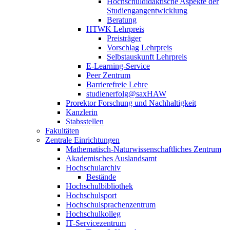
Hochschuldidaktische Aspekte der
Studiengangentwicklung
Beratung
HTWK Lehrpreis
Preisträger
Vorschlag Lehrpreis
Selbstauskunft Lehrpreis
E-Learning-Service
Peer Zentrum
Barrierefreie Lehre
studienerfolg@saxHAW
Prorektor Forschung und Nachhaltigkeit
Kanzlerin
Stabsstellen
Fakultäten
Zentrale Einrichtungen
Mathematisch-Naturwissenschaftliches Zentrum
Akademisches Auslandsamt
Hochschularchiv
Bestände
Hochschulbibliothek
Hochschulsport
Hochschulsprachenzentrum
Hochschulkolleg
IT-Servicezentrum