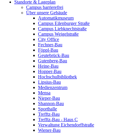
Standorte & Lageplan
Campus barrierefrei
Über unsere Gebäude
Automatikmuseum
Campus Eilenburger Straße
Campus Liebknechtstraße
Campus Weigelstraße
City Office
Fechner-Bau
Föppl-Bau
Geutebrück-Bau
Gutenberg-Bau
Heine-Bau
Hopper-Bau
Hochschulbibliothek
Lipsius-Bau
Medienzentrum
Mensa
Nieper-Bau
Shannon-Bau
Sporthalle
Trefftz-Bau
Trefftz-Bau - Haus C
Verwaltung Eichendorffstraße
Wiener-Bau