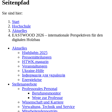
Seitenpfad
Sie sind hier:
Start
Hochschule
Aktuelles
EASTWOOD 2026 – internationale Perspektiven für den
digitalen Holzbau
Aktuelles
Highlights 2025
Pressemitteilungen
HTWK.magazin
Veranstaltungen
Ukraine-Hilfe
Інформація для українців
Energiekrise
Stellenangebote
Professorales Personal
Berufungsmonitor
Wege zur Professur
Wissenschaft und Karriere
Verwaltung, Technik und Service
Mitarbeitendenporträts