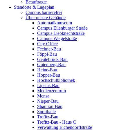
Beauftragte
Standorte & Lageplan
Campus barrierefrei
Über unsere Gebäude
Automatikmuseum
Campus Eilenburger Straße
Campus Liebknechtstraße
Campus Weigelstraße
City Office
Fechner-Bau
Föppl-Bau
Geutebrück-Bau
Gutenberg-Bau
Heine-Bau
Hopper-Bau
Hochschulbibliothek
Lipsius-Bau
Medienzentrum
Mensa
Nieper-Bau
Shannon-Bau
Sporthalle
Trefftz-Bau
Trefftz-Bau - Haus C
Verwaltung Eichendorffstraße