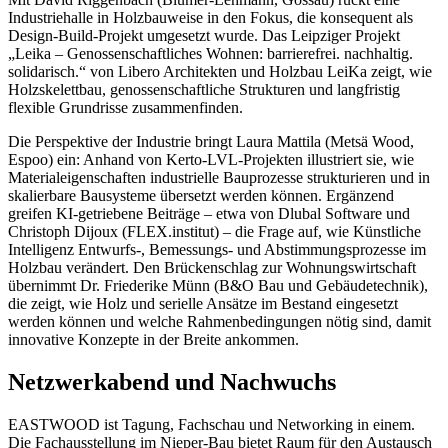
Industriehalle in Holzbauweise in den Fokus, die konsequent als
Design-Build
-Projekt umgesetzt wurde. Das Leipziger Projekt
„Leika – Genossenschaftliches Wohnen: barrierefrei. nachhaltig.
solidarisch.“ von Libero Architekten und Holzbau LeiKa zeigt, wie
Holzskelettbau, genossenschaftliche Strukturen und langfristig
flexible Grundrisse zusammenfinden.
Die Perspektive der Industrie bringt Laura Mattila (Metsä Wood,
Espoo) ein: Anhand von Kerto-LVL-Projekten illustriert sie, wie
Materialeigenschaften industrielle Bauprozesse strukturieren und in
skalierbare Bausysteme übersetzt werden können. Ergänzend
greifen KI-getriebene Beiträge – etwa von Dlubal Software und
Christoph Dijoux (FLEX.institut) – die Frage auf, wie Künstliche
Intelligenz Entwurfs-, Bemessungs- und Abstimmungsprozesse im
Holzbau verändert. Den Brückenschlag zur Wohnungswirtschaft
übernimmt Dr. Friederike Münn (B&O Bau und Gebäudetechnik),
die zeigt, wie Holz und serielle Ansätze im Bestand eingesetzt
werden können und welche Rahmenbedingungen nötig sind, damit
innovative Konzepte in der Breite ankommen.
Netzwerkabend und Nachwuchs
EASTWOOD
ist Tagung, Fachschau und Networking in einem.
Die Fachausstellung im Nieper-Bau bietet Raum für den Austausch