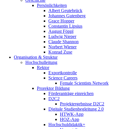
Geschichte
Persönlichkeiten
Albert Geutebrück
Johannes Gutenberg
Grace Hopper
Constantin Lipsius
August Föppl
Ludwig Nieper
Claude Shannon
Norbert Wiener
Konrad Zuse
Organisation & Struktur
Hochschulleitung
Rektor
Exportkontrolle
Science Careers
Female Scientists Network
Prorektor Bildung
Förderanträge einreichen
D2C2
Projektergebnisse D2C2
Digitale Studienbegleitung 2.0
HTWK-App
HOZ-App
Hochschuldidaktik+