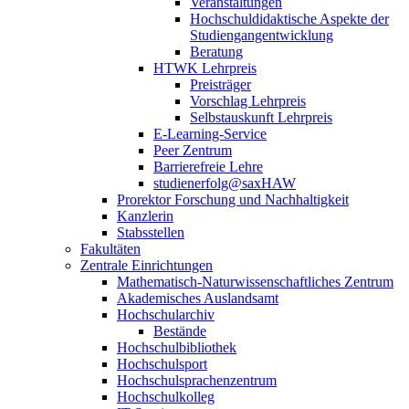
Veranstaltungen
Hochschuldidaktische Aspekte der
Studiengangentwicklung
Beratung
HTWK Lehrpreis
Preisträger
Vorschlag Lehrpreis
Selbstauskunft Lehrpreis
E-Learning-Service
Peer Zentrum
Barrierefreie Lehre
studienerfolg@saxHAW
Prorektor Forschung und Nachhaltigkeit
Kanzlerin
Stabsstellen
Fakultäten
Zentrale Einrichtungen
Mathematisch-Naturwissenschaftliches Zentrum
Akademisches Auslandsamt
Hochschularchiv
Bestände
Hochschulbibliothek
Hochschulsport
Hochschulsprachenzentrum
Hochschulkolleg