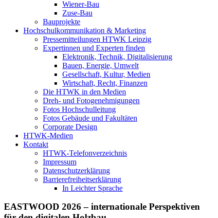
Wiener-Bau
Zuse-Bau
Bauprojekte
Hochschulkommunikation & Marketing
Pressemitteilungen HTWK Leipzig
Expertinnen und Experten finden
Elektronik, Technik, Digitalisierung
Bauen, Energie, Umwelt
Gesellschaft, Kultur, Medien
Wirtschaft, Recht, Finanzen
Die HTWK in den Medien
Dreh- und Fotogenehmigungen
Fotos Hochschulleitung
Fotos Gebäude und Fakultäten
Corporate Design
HTWK-Medien
Kontakt
HTWK-Telefonverzeichnis
Impressum
Datenschutzerklärung
Barrierefreiheitserklärung
In Leichter Sprache
EASTWOOD 2026 – internationale Perspektiven
für den digitalen Holzbau