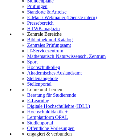
Stundenpläne
Prüfungen
Standorte & Anreise
E-Mail / Webmailer (Dienste intern)
Pressebereich
HTWK.magazin
Zentrale Bereiche
Bibliothek und Katalog
Zentrales Prüfungsamt
IT-Servicezentrum
Mathematisch-Naturwissensch. Zentrum
Sport
Hochschulkolleg
Akademisches Auslandsamt
Stellenangebote
Stellenportal
Lehre und Lernen
Beratung für Studierende
E-Learning
Digitale Hochschullehre (IDLL)
Hochschuldidaktik +
Lernplattform OPAL
Studienportal
Öffentliche Vorlesungen
engagiert & verbunden