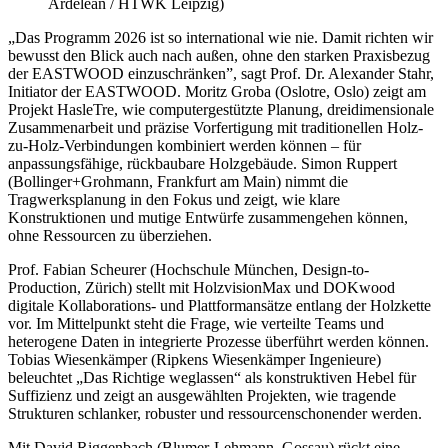
Ardelean / HTWK Leipzig)
„Das Programm 2026 ist so international wie nie. Damit richten wir
bewusst den Blick auch nach außen, ohne den starken Praxisbezug
der
EASTWOOD
einzuschränken”, sagt Prof. Dr. Alexander Stahr,
Initiator der
EASTWOOD
. Moritz Groba (Oslotre, Oslo) zeigt am
Projekt HasleTre, wie computergestützte Planung, dreidimensionale
Zusammenarbeit und präzise Vorfertigung mit traditionellen Holz-
zu-Holz-Verbindungen kombiniert werden können – für
anpassungsfähige, rückbaubare Holzgebäude. Simon Ruppert
(Bollinger+Grohmann, Frankfurt am Main) nimmt die
Tragwerksplanung in den Fokus und zeigt, wie klare
Konstruktionen und mutige Entwürfe zusammengehen können,
ohne Ressourcen zu überziehen.
Prof. Fabian Scheurer (Hochschule München,
Design-to-
Production
, Zürich) stellt mit HolzvisionMax und
DOKwood
digitale Kollaborations- und Plattformansätze entlang der Holzkette
vor. Im Mittelpunkt steht die Frage, wie verteilte Teams und
heterogene Daten in integrierte Prozesse überführt werden können.
Tobias Wiesenkämper (Ripkens Wiesenkämper Ingenieure)
beleuchtet „Das Richtige weglassen“ als konstruktiven Hebel für
Suffizienz und zeigt an ausgewählten Projekten, wie tragende
Strukturen schlanker, robuster und ressourcenschonender werden.
Mit David Riggenbach (Blumer-Lehmann, Gossau) rückt eine