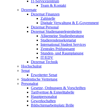
IT-Servicezentrum
Team & Kontakt
Dezernate
Dezernat Finanzen
Zahlstelle
Digitale Verwaltung & E-Government
Dezernat Personal
Dezernat Studienangelegenheiten
Allgemeine Studienberatung
Studierendensekretariat
International Student Services
Zentrales Prüfungsamt
Stunden- und Raumplanung
IT/EDV
Dezernat Technik
Hochschulrat
Senat
Erweiterter Senat
Studentische Vertretung
Personalrat
Gesetze, Ordnungen & Vorschriften
Tarifvertrag & Entgelttabelle
Hauptpersonalrat
Gewerkschaften
Bildschirmarbeitsplatz Brille