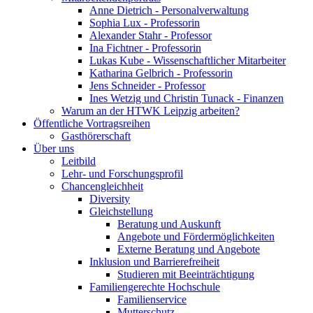
Anne Dietrich - Personalverwaltung
Sophia Lux - Professorin
Alexander Stahr - Professor
Ina Fichtner - Professorin
Lukas Kube - Wissenschaftlicher Mitarbeiter
Katharina Gelbrich - Professorin
Jens Schneider - Professor
Ines Wetzig und Christin Tunack - Finanzen
Warum an der HTWK Leipzig arbeiten?
Öffentliche Vortragsreihen
Gasthörerschaft
Über uns
Leitbild
Lehr- und Forschungsprofil
Chancengleichheit
Diversity
Gleichstellung
Beratung und Auskunft
Angebote und Fördermöglichkeiten
Externe Beratung und Angebote
Inklusion und Barrierefreiheit
Studieren mit Beeinträchtigung
Familiengerechte Hochschule
Familienservice
Mutterschutz