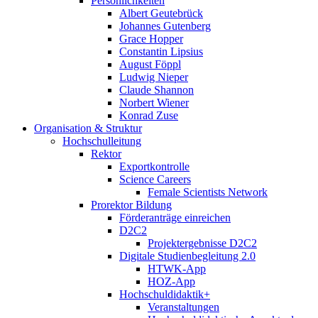
Persönlichkeiten
Albert Geutebrück
Johannes Gutenberg
Grace Hopper
Constantin Lipsius
August Föppl
Ludwig Nieper
Claude Shannon
Norbert Wiener
Konrad Zuse
Organisation & Struktur
Hochschulleitung
Rektor
Exportkontrolle
Science Careers
Female Scientists Network
Prorektor Bildung
Förderanträge einreichen
D2C2
Projektergebnisse D2C2
Digitale Studienbegleitung 2.0
HTWK-App
HOZ-App
Hochschuldidaktik+
Veranstaltungen