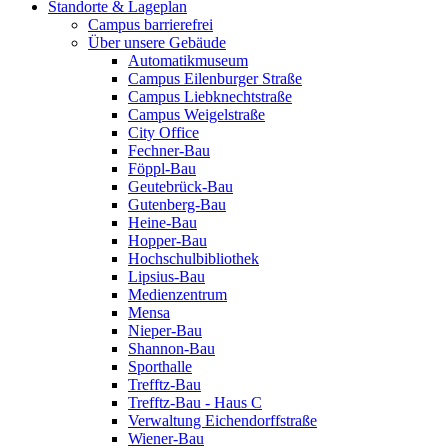
Standorte & Lageplan
Campus barrierefrei
Über unsere Gebäude
Automatikmuseum
Campus Eilenburger Straße
Campus Liebknechtstraße
Campus Weigelstraße
City Office
Fechner-Bau
Föppl-Bau
Geutebrück-Bau
Gutenberg-Bau
Heine-Bau
Hopper-Bau
Hochschulbibliothek
Lipsius-Bau
Medienzentrum
Mensa
Nieper-Bau
Shannon-Bau
Sporthalle
Trefftz-Bau
Trefftz-Bau - Haus C
Verwaltung Eichendorffstraße
Wiener-Bau