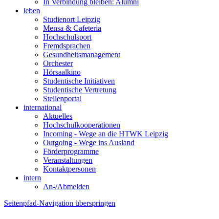
In Verbindung bleiben: Alumni
leben
Studienort Leipzig
Mensa & Cafeteria
Hochschulsport
Fremdsprachen
Gesundheitsmanagement
Orchester
Hörsaalkino
Studentische Initiativen
Studentische Vertretung
Stellenportal
international
Aktuelles
Hochschulkooperationen
Incoming - Wege an die HTWK Leipzig
Outgoing - Wege ins Ausland
Förderprogramme
Veranstaltungen
Kontaktpersonen
intern
An-/Abmelden
Seitenpfad-Navigation überspringen