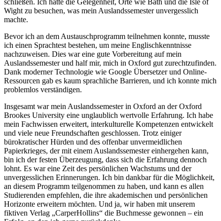
schließen. Ich hatte die Gelegenheit, Orte wie Bath und die Isle of
Wight zu besuchen, was mein Auslandssemester unvergesslich
machte.
Bevor ich an dem Austauschprogramm teilnehmen konnte, musste
ich einen Sprachtest bestehen, um meine Englischkenntnisse
nachzuweisen. Dies war eine gute Vorbereitung auf mein
Auslandssemester und half mir, mich in Oxford gut zurechtzufinden.
Dank moderner Technologie wie Google Übersetzer und Online-
Ressourcen gab es kaum sprachliche Barrieren, und ich konnte mich
problemlos verständigen.
Insgesamt war mein Auslandssemester in Oxford an der Oxford
Brookes University eine unglaublich wertvolle Erfahrung. Ich habe
mein Fachwissen erweitert, interkulturelle Kompetenzen entwickelt
und viele neue Freundschaften geschlossen. Trotz einiger
bürokratischer Hürden und des offenbar unvermeidlichen
Papierkrieges, der mit einem Auslandssemester einhergehen kann,
bin ich der festen Überzeugung, dass sich die Erfahrung dennoch
lohnt. Es war eine Zeit des persönlichen Wachstums und der
unvergesslichen Erinnerungen. Ich bin dankbar für die Möglichkeit,
an diesem Programm teilgenommen zu haben, und kann es allen
Studierenden empfehlen, die ihre akademischen und persönlichen
Horizonte erweitern möchten. Und ja, wir haben mit unserem
fiktiven Verlag „CarperHollins“ die Buchmesse gewonnen – ein