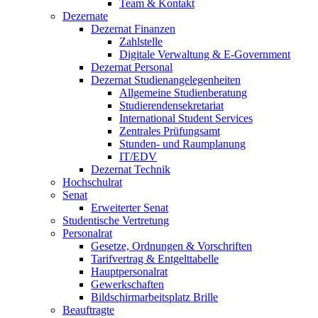
Team & Kontakt
Dezernate
Dezernat Finanzen
Zahlstelle
Digitale Verwaltung & E-Government
Dezernat Personal
Dezernat Studienangelegenheiten
Allgemeine Studienberatung
Studierendensekretariat
International Student Services
Zentrales Prüfungsamt
Stunden- und Raumplanung
IT/EDV
Dezernat Technik
Hochschulrat
Senat
Erweiterter Senat
Studentische Vertretung
Personalrat
Gesetze, Ordnungen & Vorschriften
Tarifvertrag & Entgelttabelle
Hauptpersonalrat
Gewerkschaften
Bildschirmarbeitsplatz Brille
Beauftragte