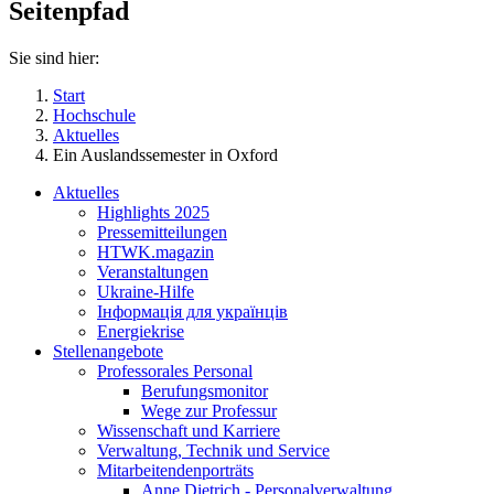
Seitenpfad
Sie sind hier:
Start
Hochschule
Aktuelles
Ein Auslandssemester in Oxford
Aktuelles
Highlights 2025
Pressemitteilungen
HTWK.magazin
Veranstaltungen
Ukraine-Hilfe
Інформація для українців
Energiekrise
Stellenangebote
Professorales Personal
Berufungsmonitor
Wege zur Professur
Wissenschaft und Karriere
Verwaltung, Technik und Service
Mitarbeitendenporträts
Anne Dietrich - Personalverwaltung