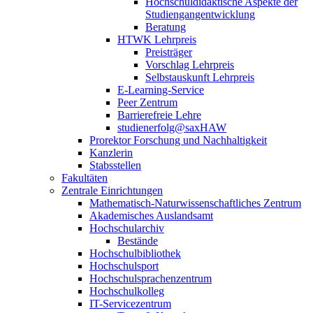
Hochschuldidaktische Aspekte der
Studiengangentwicklung
Beratung
HTWK Lehrpreis
Preisträger
Vorschlag Lehrpreis
Selbstauskunft Lehrpreis
E-Learning-Service
Peer Zentrum
Barrierefreie Lehre
studienerfolg@saxHAW
Prorektor Forschung und Nachhaltigkeit
Kanzlerin
Stabsstellen
Fakultäten
Zentrale Einrichtungen
Mathematisch-Naturwissenschaftliches Zentrum
Akademisches Auslandsamt
Hochschularchiv
Bestände
Hochschulbibliothek
Hochschulsport
Hochschulsprachenzentrum
Hochschulkolleg
IT-Servicezentrum