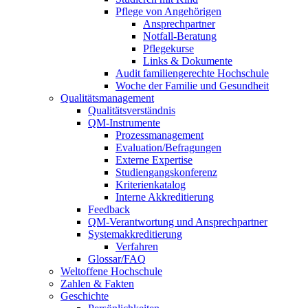
Pflege von Angehörigen
Ansprechpartner
Notfall-Beratung
Pflegekurse
Links & Dokumente
Audit familiengerechte Hochschule
Woche der Familie und Gesundheit
Qualitätsmanagement
Qualitätsverständnis
QM-Instrumente
Prozessmanagement
Evaluation/Befragungen
Externe Expertise
Studiengangskonferenz
Kriterienkatalog
Interne Akkreditierung
Feedback
QM-Verantwortung und Ansprechpartner
Systemakkreditierung
Verfahren
Glossar/FAQ
Weltoffene Hochschule
Zahlen & Fakten
Geschichte