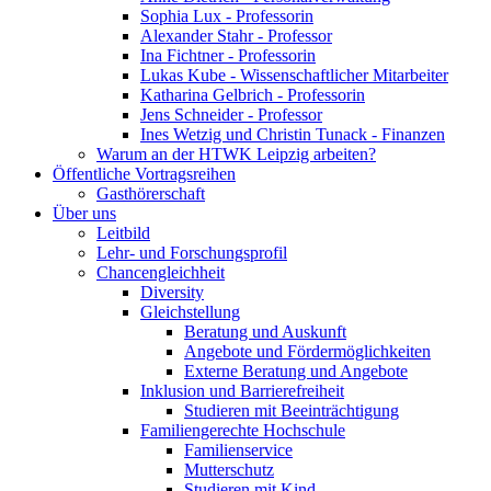
Sophia Lux - Professorin
Alexander Stahr - Professor
Ina Fichtner - Professorin
Lukas Kube - Wissenschaftlicher Mitarbeiter
Katharina Gelbrich - Professorin
Jens Schneider - Professor
Ines Wetzig und Christin Tunack - Finanzen
Warum an der HTWK Leipzig arbeiten?
Öffentliche Vortragsreihen
Gasthörerschaft
Über uns
Leitbild
Lehr- und Forschungsprofil
Chancengleichheit
Diversity
Gleichstellung
Beratung und Auskunft
Angebote und Fördermöglichkeiten
Externe Beratung und Angebote
Inklusion und Barrierefreiheit
Studieren mit Beeinträchtigung
Familiengerechte Hochschule
Familienservice
Mutterschutz
Studieren mit Kind