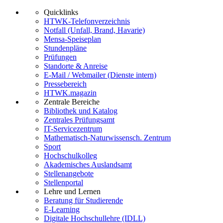
Quicklinks
HTWK-Telefonverzeichnis
Notfall (Unfall, Brand, Havarie)
Mensa-Speiseplan
Stundenpläne
Prüfungen
Standorte & Anreise
E-Mail / Webmailer (Dienste intern)
Pressebereich
HTWK.magazin
Zentrale Bereiche
Bibliothek und Katalog
Zentrales Prüfungsamt
IT-Servicezentrum
Mathematisch-Naturwissensch. Zentrum
Sport
Hochschulkolleg
Akademisches Auslandsamt
Stellenangebote
Stellenportal
Lehre und Lernen
Beratung für Studierende
E-Learning
Digitale Hochschullehre (IDLL)