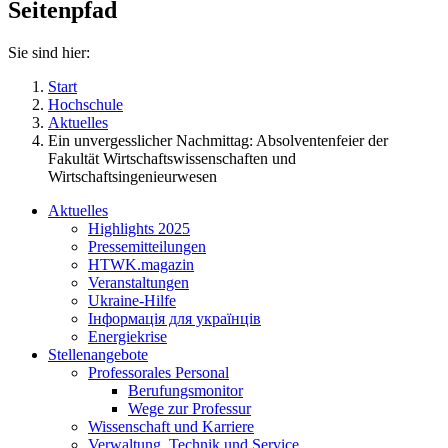
Seitenpfad
Sie sind hier:
Start
Hochschule
Aktuelles
Ein unvergesslicher Nachmittag: Absolventenfeier der
Fakultät Wirtschaftswissenschaften und
Wirtschaftsingenieurwesen
Aktuelles
Highlights 2025
Pressemitteilungen
HTWK.magazin
Veranstaltungen
Ukraine-Hilfe
Інформація для українців
Energiekrise
Stellenangebote
Professorales Personal
Berufungsmonitor
Wege zur Professur
Wissenschaft und Karriere
Verwaltung, Technik und Service