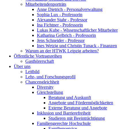
Mitarbeitendenporträts
Anne Dietrich - Personalverwaltung
Sophia Lux - Professorin
Alexander Stahr - Professor
Ina Fichtner - Professorin
Lukas Kube - Wissenschaftlicher Mitarbeiter
Katharina Gelbrich - Professorin
Jens Schneider - Professor
Ines Wetzig und Christin Tunack - Finanzen
Warum an der HTWK Leipzig arbeiten?
Öffentliche Vortragsreihen
Gasthörerschaft
Über uns
Leitbild
Lehr- und Forschungsprofil
Chancengleichheit
Diversity
Gleichstellung
Beratung und Auskunft
Angebote und Fördermöglichkeiten
Externe Beratung und Angebote
Inklusion und Barrierefreiheit
Studieren mit Beeinträchtigung
Familiengerechte Hochschule
Familienservice