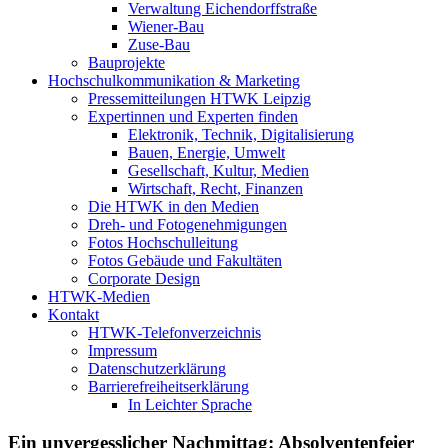
Verwaltung Eichendorffstraße
Wiener-Bau
Zuse-Bau
Bauprojekte
Hochschulkommunikation & Marketing
Pressemitteilungen HTWK Leipzig
Expertinnen und Experten finden
Elektronik, Technik, Digitalisierung
Bauen, Energie, Umwelt
Gesellschaft, Kultur, Medien
Wirtschaft, Recht, Finanzen
Die HTWK in den Medien
Dreh- und Fotogenehmigungen
Fotos Hochschulleitung
Fotos Gebäude und Fakultäten
Corporate Design
HTWK-Medien
Kontakt
HTWK-Telefonverzeichnis
Impressum
Datenschutzerklärung
Barrierefreiheitserklärung
In Leichter Sprache
Ein unvergesslicher Nachmittag: Absolventenfeier