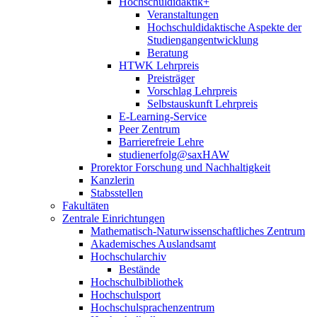
Hochschuldidaktik+
Veranstaltungen
Hochschuldidaktische Aspekte der
Studiengangentwicklung
Beratung
HTWK Lehrpreis
Preisträger
Vorschlag Lehrpreis
Selbstauskunft Lehrpreis
E-Learning-Service
Peer Zentrum
Barrierefreie Lehre
studienerfolg@saxHAW
Prorektor Forschung und Nachhaltigkeit
Kanzlerin
Stabsstellen
Fakultäten
Zentrale Einrichtungen
Mathematisch-Naturwissenschaftliches Zentrum
Akademisches Auslandsamt
Hochschularchiv
Bestände
Hochschulbibliothek
Hochschulsport
Hochschulsprachenzentrum