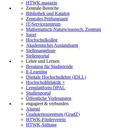
HTWK.magazin
Zentrale Bereiche
Bibliothek und Katalog
Zentrales Prüfungsamt
IT-Servicezentrum
Mathematisch-Naturwissensch. Zentrum
Sport
Hochschulkolleg
Akademisches Auslandsamt
Stellenangebote
Stellenportal
Lehre und Lernen
Beratung für Studierende
E-Learning
Digitale Hochschullehre (IDLL)
Hochschuldidaktik +
Lernplattform OPAL
Studienportal
Öffentliche Vorlesungen
engagiert & verbunden
Alumni
Graduiertenzentrum (GradZ)
HTWK-Förderverein
HTWK-Stiftung