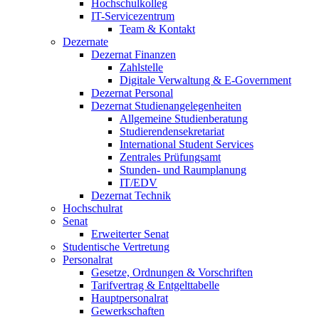
Hochschulkolleg
IT-Servicezentrum
Team & Kontakt
Dezernate
Dezernat Finanzen
Zahlstelle
Digitale Verwaltung & E-Government
Dezernat Personal
Dezernat Studienangelegenheiten
Allgemeine Studienberatung
Studierendensekretariat
International Student Services
Zentrales Prüfungsamt
Stunden- und Raumplanung
IT/EDV
Dezernat Technik
Hochschulrat
Senat
Erweiterter Senat
Studentische Vertretung
Personalrat
Gesetze, Ordnungen & Vorschriften
Tarifvertrag & Entgelttabelle
Hauptpersonalrat
Gewerkschaften