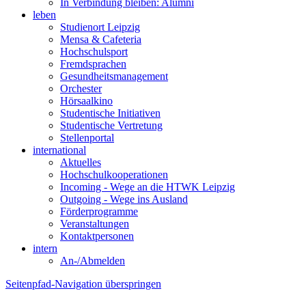
In Verbindung bleiben: Alumni
leben
Studienort Leipzig
Mensa & Cafeteria
Hochschulsport
Fremdsprachen
Gesundheitsmanagement
Orchester
Hörsaalkino
Studentische Initiativen
Studentische Vertretung
Stellenportal
international
Aktuelles
Hochschulkooperationen
Incoming - Wege an die HTWK Leipzig
Outgoing - Wege ins Ausland
Förderprogramme
Veranstaltungen
Kontaktpersonen
intern
An-/Abmelden
Seitenpfad-Navigation überspringen