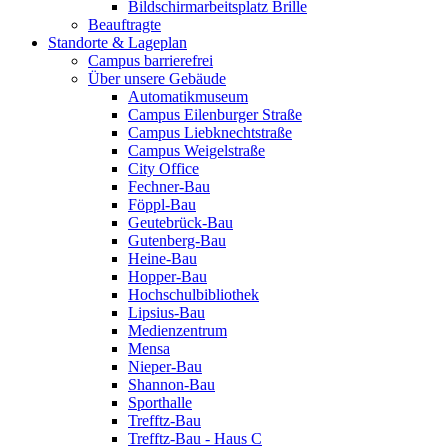
Bildschirmarbeitsplatz Brille
Beauftragte
Standorte & Lageplan
Campus barrierefrei
Über unsere Gebäude
Automatikmuseum
Campus Eilenburger Straße
Campus Liebknechtstraße
Campus Weigelstraße
City Office
Fechner-Bau
Föppl-Bau
Geutebrück-Bau
Gutenberg-Bau
Heine-Bau
Hopper-Bau
Hochschulbibliothek
Lipsius-Bau
Medienzentrum
Mensa
Nieper-Bau
Shannon-Bau
Sporthalle
Trefftz-Bau
Trefftz-Bau - Haus C