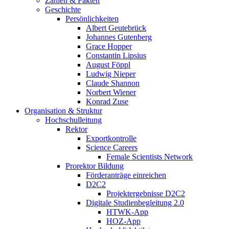
Zahlen & Fakten
Geschichte
Persönlichkeiten
Albert Geutebrück
Johannes Gutenberg
Grace Hopper
Constantin Lipsius
August Föppl
Ludwig Nieper
Claude Shannon
Norbert Wiener
Konrad Zuse
Organisation & Struktur
Hochschulleitung
Rektor
Exportkontrolle
Science Careers
Female Scientists Network
Prorektor Bildung
Förderanträge einreichen
D2C2
Projektergebnisse D2C2
Digitale Studienbegleitung 2.0
HTWK-App
HOZ-App