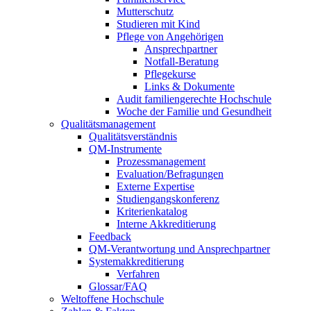
Mutterschutz
Studieren mit Kind
Pflege von Angehörigen
Ansprechpartner
Notfall-Beratung
Pflegekurse
Links & Dokumente
Audit familiengerechte Hochschule
Woche der Familie und Gesundheit
Qualitätsmanagement
Qualitätsverständnis
QM-Instrumente
Prozessmanagement
Evaluation/Befragungen
Externe Expertise
Studiengangskonferenz
Kriterienkatalog
Interne Akkreditierung
Feedback
QM-Verantwortung und Ansprechpartner
Systemakkreditierung
Verfahren
Glossar/FAQ
Weltoffene Hochschule