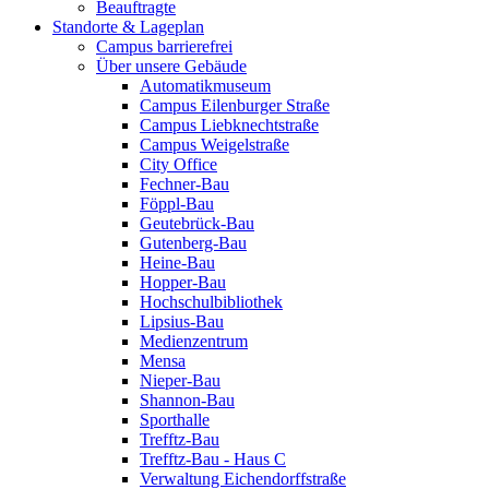
Beauftragte
Standorte & Lageplan
Campus barrierefrei
Über unsere Gebäude
Automatikmuseum
Campus Eilenburger Straße
Campus Liebknechtstraße
Campus Weigelstraße
City Office
Fechner-Bau
Föppl-Bau
Geutebrück-Bau
Gutenberg-Bau
Heine-Bau
Hopper-Bau
Hochschulbibliothek
Lipsius-Bau
Medienzentrum
Mensa
Nieper-Bau
Shannon-Bau
Sporthalle
Trefftz-Bau
Trefftz-Bau - Haus C
Verwaltung Eichendorffstraße