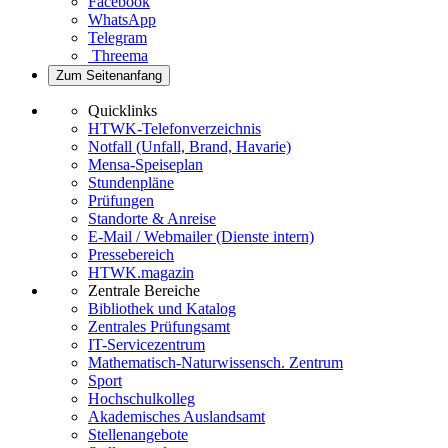
Facebook
WhatsApp
Telegram
Threema
Zum Seitenanfang
Quicklinks
HTWK-Telefonverzeichnis
Notfall (Unfall, Brand, Havarie)
Mensa-Speiseplan
Stundenpläne
Prüfungen
Standorte & Anreise
E-Mail / Webmailer (Dienste intern)
Pressebereich
HTWK.magazin
Zentrale Bereiche
Bibliothek und Katalog
Zentrales Prüfungsamt
IT-Servicezentrum
Mathematisch-Naturwissensch. Zentrum
Sport
Hochschulkolleg
Akademisches Auslandsamt
Stellenangebote