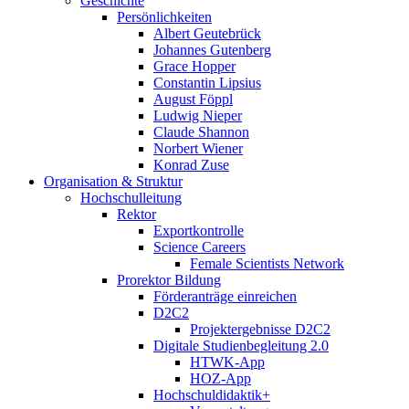
Geschichte
Persönlichkeiten
Albert Geutebrück
Johannes Gutenberg
Grace Hopper
Constantin Lipsius
August Föppl
Ludwig Nieper
Claude Shannon
Norbert Wiener
Konrad Zuse
Organisation & Struktur
Hochschulleitung
Rektor
Exportkontrolle
Science Careers
Female Scientists Network
Prorektor Bildung
Förderanträge einreichen
D2C2
Projektergebnisse D2C2
Digitale Studienbegleitung 2.0
HTWK-App
HOZ-App
Hochschuldidaktik+