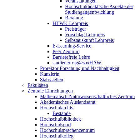
Veranstaltungen
Hochschuldidaktische Aspekte der
Studiengangentwicklung
Beratung
HTWK Lehrpreis
Preisträger
Vorschlag Lehrpreis
Selbstauskunft Lehrpreis
E-Learning-Service
Peer Zentrum
Barrierefreie Lehre
studienerfolg@saxHAW
Prorektor Forschung und Nachhaltigkeit
Kanzlerin
Stabsstellen
Fakultäten
Zentrale Einrichtungen
Mathematisch-Naturwissenschaftliches Zentrum
Akademisches Auslandsamt
Hochschularchiv
Bestände
Hochschulbibliothek
Hochschulsport
Hochschulsprachenzentrum
Hochschulkolleg