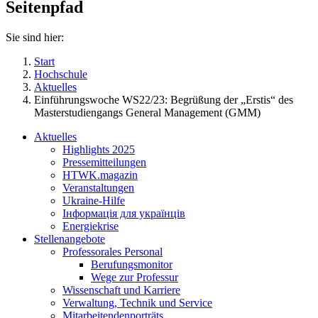
Seitenpfad
Sie sind hier:
Start
Hochschule
Aktuelles
Einführungswoche WS22/23: Begrüßung der „Erstis“ des
Masterstudiengangs General Management (GMM)
Aktuelles
Highlights 2025
Pressemitteilungen
HTWK.magazin
Veranstaltungen
Ukraine-Hilfe
Інформація для українців
Energiekrise
Stellenangebote
Professorales Personal
Berufungsmonitor
Wege zur Professur
Wissenschaft und Karriere
Verwaltung, Technik und Service
Mitarbeitendenporträts