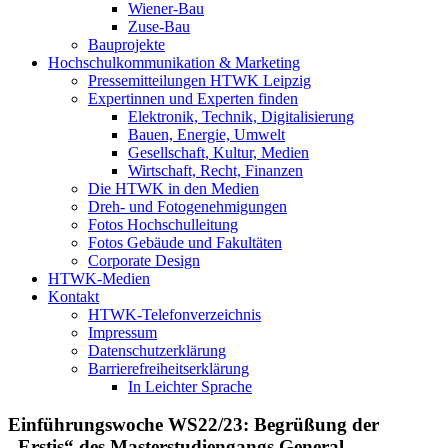
Wiener-Bau
Zuse-Bau
Bauprojekte
Hochschulkommunikation & Marketing
Pressemitteilungen HTWK Leipzig
Expertinnen und Experten finden
Elektronik, Technik, Digitalisierung
Bauen, Energie, Umwelt
Gesellschaft, Kultur, Medien
Wirtschaft, Recht, Finanzen
Die HTWK in den Medien
Dreh- und Fotogenehmigungen
Fotos Hochschulleitung
Fotos Gebäude und Fakultäten
Corporate Design
HTWK-Medien
Kontakt
HTWK-Telefonverzeichnis
Impressum
Datenschutzerklärung
Barrierefreiheitserklärung
In Leichter Sprache
Einführungswoche WS22/23: Begrüßung der
„Erstis“ des Masterstudiengangs General