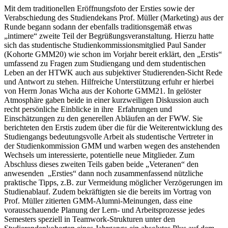
Mit dem traditionellen Eröffnungsfoto der Ersties sowie der
Verabschiedung des Studiendekans Prof. Müller (Marketing) aus der
Runde begann sodann der ebenfalls traditionsgemäß etwas
„intimere“ zweite Teil der Begrüßungsveranstaltung. Hierzu hatte
sich das studentische Studienkommissionsmitglied Paul Sander
(Kohorte GMM20) wie schon im Vorjahr bereit erklärt, den „Erstis“
umfassend zu Fragen zum Studiengang und dem studentischen
Leben an der HTWK auch aus subjektiver Studierenden-Sicht Rede
und Antwort zu stehen. Hilfreiche Unterstützung erfuhr er hierbei
von Herrn Jonas Wicha aus der Kohorte GMM21. In gelöster
Atmosphäre gaben beide in einer kurzweiligen Diskussion auch
recht persönliche Einblicke in ihre Erfahrungen und
Einschätzungen zu den generellen Abläufen an der FWW. Sie
berichteten den Erstis zudem über die für die Weiterentwicklung des
Studiengangs bedeutungsvolle Arbeit als studentische Vertreter in
der Studienkommission GMM und warben wegen des anstehenden
Wechsels um interessierte, potentielle neue Mitglieder. Zum
Abschluss dieses zweiten Teils gaben beide „Veteranen“ den
anwesenden „Ersties“ dann noch zusammenfassend nützliche
praktische Tipps, z.B. zur Vermeidung möglicher Verzögerungen im
Studienablauf. Zudem bekräftigten sie die bereits im Vortrag von
Prof. Müller zitierten GMM-Alumni-Meinungen, dass eine
vorausschauende Planung der Lern- und Arbeitsprozesse jedes
Semesters speziell in Teamwork-Strukturen unter den