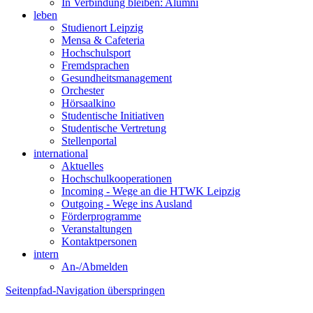
In Verbindung bleiben: Alumni
leben
Studienort Leipzig
Mensa & Cafeteria
Hochschulsport
Fremdsprachen
Gesundheitsmanagement
Orchester
Hörsaalkino
Studentische Initiativen
Studentische Vertretung
Stellenportal
international
Aktuelles
Hochschulkooperationen
Incoming - Wege an die HTWK Leipzig
Outgoing - Wege ins Ausland
Förderprogramme
Veranstaltungen
Kontaktpersonen
intern
An-/Abmelden
Seitenpfad-Navigation überspringen