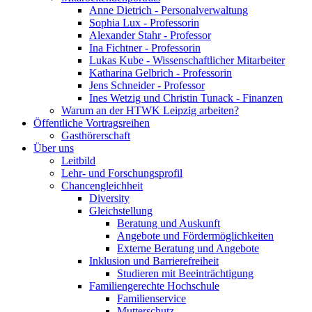
Anne Dietrich - Personalverwaltung
Sophia Lux - Professorin
Alexander Stahr - Professor
Ina Fichtner - Professorin
Lukas Kube - Wissenschaftlicher Mitarbeiter
Katharina Gelbrich - Professorin
Jens Schneider - Professor
Ines Wetzig und Christin Tunack - Finanzen
Warum an der HTWK Leipzig arbeiten?
Öffentliche Vortragsreihen
Gasthörerschaft
Über uns
Leitbild
Lehr- und Forschungsprofil
Chancengleichheit
Diversity
Gleichstellung
Beratung und Auskunft
Angebote und Fördermöglichkeiten
Externe Beratung und Angebote
Inklusion und Barrierefreiheit
Studieren mit Beeinträchtigung
Familiengerechte Hochschule
Familienservice
Mutterschutz