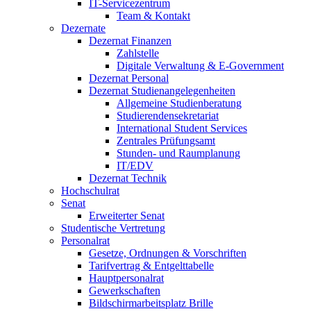
IT-Servicezentrum
Team & Kontakt
Dezernate
Dezernat Finanzen
Zahlstelle
Digitale Verwaltung & E-Government
Dezernat Personal
Dezernat Studienangelegenheiten
Allgemeine Studienberatung
Studierendensekretariat
International Student Services
Zentrales Prüfungsamt
Stunden- und Raumplanung
IT/EDV
Dezernat Technik
Hochschulrat
Senat
Erweiterter Senat
Studentische Vertretung
Personalrat
Gesetze, Ordnungen & Vorschriften
Tarifvertrag & Entgelttabelle
Hauptpersonalrat
Gewerkschaften
Bildschirmarbeitsplatz Brille