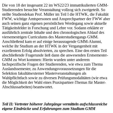
Die von 18 der insgesamt 22 im WS22/23 immatrikulierten GMM-
Studierenden besuchte Veranstaltung vollzog sich zweigeteilt. So
stellte Studiendekan Prof. Müller im Teil I die HTWK, die Fakultät
FWW, wichtige Amtspersonen und Ansprechpartner der FWW aber
auch seinen ganz eigenen persönlichen Werdegang sowie aktuelle
Tätigkeitsfelder in Forschung und Lehre vor. Sodann erklärte er
ausführlich zentrale Inhalte und den chronologischen Ablauf des
viersemestrigen Curriculums des Masterstudiengangs GMM.
Anschließend kam er auf einige herausragende GMM-Alumni,
welche ihr Studium an der HTWK in der Vergangenheit mit
exzellentem Erfolg absolvierten, zu sprechen. Eine den ersten Teil
abschließende Fragerunde ließ dann die anwesenden Erstsemester-
GMM zu Wort kommen: Hierin wurden unter anderem
fachspezifische Fragen der Studierenden, wie etwa zum Thema
Auslandssemester, zu Anwendungsvoraussetzungen für die
Selektion fakultätsexterner Masterveranstaltungen als
Wahlpflichtfach sowie zu diversen Prüfungsmodalitäten (wie etwa
die Möglichkeit der Wahl eines Praxispartner-Themas für Master-
Abschlussarbeiten) beantwortet.
Teil II: Vertreter höherer Jahrgänge vermitteln aufschlussreiche
eigene Eindrücke und Erfahrungen zum Studium GMM