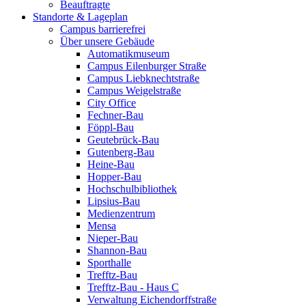
Beauftragte
Standorte & Lageplan
Campus barrierefrei
Über unsere Gebäude
Automatikmuseum
Campus Eilenburger Straße
Campus Liebknechtstraße
Campus Weigelstraße
City Office
Fechner-Bau
Föppl-Bau
Geutebrück-Bau
Gutenberg-Bau
Heine-Bau
Hopper-Bau
Hochschulbibliothek
Lipsius-Bau
Medienzentrum
Mensa
Nieper-Bau
Shannon-Bau
Sporthalle
Trefftz-Bau
Trefftz-Bau - Haus C
Verwaltung Eichendorffstraße