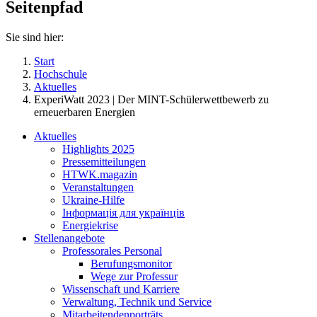
Seitenpfad
Sie sind hier:
Start
Hochschule
Aktuelles
ExperiWatt 2023 | Der MINT-Schülerwettbewerb zu
erneuerbaren Energien
Aktuelles
Highlights 2025
Pressemitteilungen
HTWK.magazin
Veranstaltungen
Ukraine-Hilfe
Інформація для українців
Energiekrise
Stellenangebote
Professorales Personal
Berufungsmonitor
Wege zur Professur
Wissenschaft und Karriere
Verwaltung, Technik und Service
Mitarbeitendenporträts