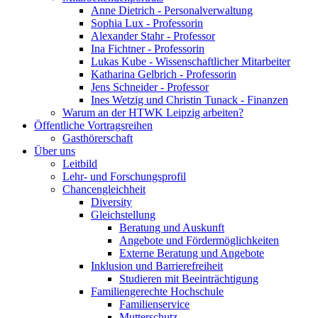
Anne Dietrich - Personalverwaltung
Sophia Lux - Professorin
Alexander Stahr - Professor
Ina Fichtner - Professorin
Lukas Kube - Wissenschaftlicher Mitarbeiter
Katharina Gelbrich - Professorin
Jens Schneider - Professor
Ines Wetzig und Christin Tunack - Finanzen
Warum an der HTWK Leipzig arbeiten?
Öffentliche Vortragsreihen
Gasthörerschaft
Über uns
Leitbild
Lehr- und Forschungsprofil
Chancengleichheit
Diversity
Gleichstellung
Beratung und Auskunft
Angebote und Fördermöglichkeiten
Externe Beratung und Angebote
Inklusion und Barrierefreiheit
Studieren mit Beeinträchtigung
Familiengerechte Hochschule
Familienservice
Mutterschutz