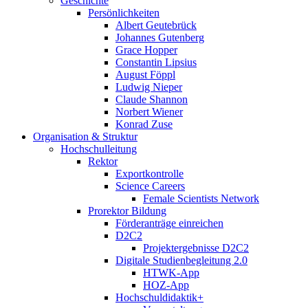
Geschichte
Persönlichkeiten
Albert Geutebrück
Johannes Gutenberg
Grace Hopper
Constantin Lipsius
August Föppl
Ludwig Nieper
Claude Shannon
Norbert Wiener
Konrad Zuse
Organisation & Struktur
Hochschulleitung
Rektor
Exportkontrolle
Science Careers
Female Scientists Network
Prorektor Bildung
Förderanträge einreichen
D2C2
Projektergebnisse D2C2
Digitale Studienbegleitung 2.0
HTWK-App
HOZ-App
Hochschuldidaktik+