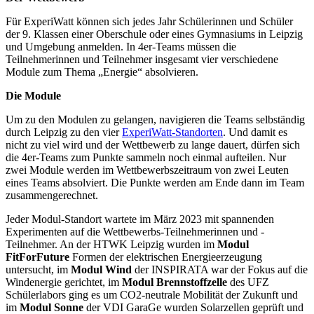
Für ExperiWatt können sich jedes Jahr Schülerinnen und Schüler
der 9. Klassen einer Oberschule oder eines Gymnasiums in Leipzig
und Umgebung anmelden. In 4er-Teams müssen die
Teilnehmerinnen und Teilnehmer insgesamt vier verschiedene
Module zum Thema „Energie“ absolvieren.
Die Module
Um zu den Modulen zu gelangen, navigieren die Teams selbständig
durch Leipzig zu den vier
ExperiWatt-Standorten
. Und damit es
nicht zu viel wird und der Wettbewerb zu lange dauert, dürfen sich
die 4er-Teams zum Punkte sammeln noch einmal aufteilen. Nur
zwei Module werden im Wettbewerbszeitraum von zwei Leuten
eines Teams absolviert. Die Punkte werden am Ende dann im Team
zusammengerechnet.
Jeder Modul-Standort wartete im März 2023 mit spannenden
Experimenten auf die Wettbewerbs-Teilnehmerinnen und -
Teilnehmer. An der HTWK Leipzig wurden im
Modul
FitForFuture
Formen der elektrischen Energieerzeugung
untersucht, im
Modul Wind
der INSPIRATA war der Fokus auf die
Windenergie gerichtet, im
Modul Brennstoffzelle
des UFZ
Schülerlabors ging es um CO2-neutrale Mobilität der Zukunft und
im
Modul Sonne
der VDI GaraGe wurden Solarzellen geprüft und