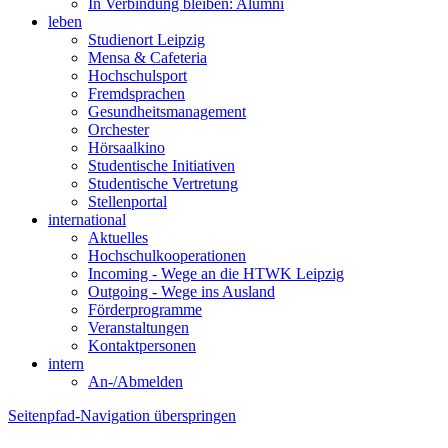
In Verbindung bleiben: Alumni
leben
Studienort Leipzig
Mensa & Cafeteria
Hochschulsport
Fremdsprachen
Gesundheitsmanagement
Orchester
Hörsaalkino
Studentische Initiativen
Studentische Vertretung
Stellenportal
international
Aktuelles
Hochschulkooperationen
Incoming - Wege an die HTWK Leipzig
Outgoing - Wege ins Ausland
Förderprogramme
Veranstaltungen
Kontaktpersonen
intern
An-/Abmelden
Seitenpfad-Navigation überspringen