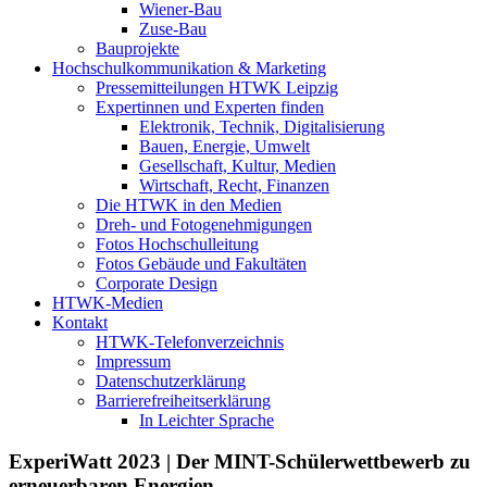
Wiener-Bau
Zuse-Bau
Bauprojekte
Hochschulkommunikation & Marketing
Pressemitteilungen HTWK Leipzig
Expertinnen und Experten finden
Elektronik, Technik, Digitalisierung
Bauen, Energie, Umwelt
Gesellschaft, Kultur, Medien
Wirtschaft, Recht, Finanzen
Die HTWK in den Medien
Dreh- und Fotogenehmigungen
Fotos Hochschulleitung
Fotos Gebäude und Fakultäten
Corporate Design
HTWK-Medien
Kontakt
HTWK-Telefonverzeichnis
Impressum
Datenschutzerklärung
Barrierefreiheitserklärung
In Leichter Sprache
ExperiWatt 2023 | Der MINT-Schülerwettbewerb zu
erneuerbaren Energien