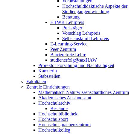
Veranstaltungen
Hochschuldidaktische Aspekte der
Studiengangentwicklung
Beratung
HTWK Lehrpreis
Preisträger
Vorschlag Lehrpreis
Selbstauskunft Lehrpreis
E-Learning-Service
Peer Zentrum
Barrierefreie Lehre
studienerfolg@saxHAW
Prorektor Forschung und Nachhaltigkeit
Kanzlerin
Stabsstellen
Fakultäten
Zentrale Einrichtungen
Mathematisch-Naturwissenschaftliches Zentrum
Akademisches Auslandsamt
Hochschularchiv
Bestände
Hochschulbibliothek
Hochschulsport
Hochschulsprachenzentrum
Hochschulkolleg