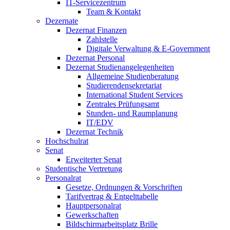
IT-Servicezentrum
Team & Kontakt
Dezernate
Dezernat Finanzen
Zahlstelle
Digitale Verwaltung & E-Government
Dezernat Personal
Dezernat Studienangelegenheiten
Allgemeine Studienberatung
Studierendensekretariat
International Student Services
Zentrales Prüfungsamt
Stunden- und Raumplanung
IT/EDV
Dezernat Technik
Hochschulrat
Senat
Erweiterter Senat
Studentische Vertretung
Personalrat
Gesetze, Ordnungen & Vorschriften
Tarifvertrag & Entgelttabelle
Hauptpersonalrat
Gewerkschaften
Bildschirmarbeitsplatz Brille