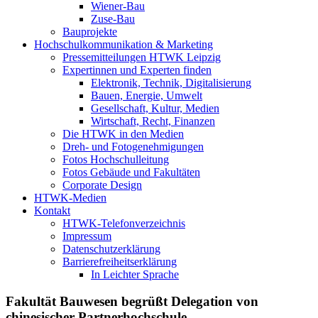
Wiener-Bau
Zuse-Bau
Bauprojekte
Hochschulkommunikation & Marketing
Pressemitteilungen HTWK Leipzig
Expertinnen und Experten finden
Elektronik, Technik, Digitalisierung
Bauen, Energie, Umwelt
Gesellschaft, Kultur, Medien
Wirtschaft, Recht, Finanzen
Die HTWK in den Medien
Dreh- und Fotogenehmigungen
Fotos Hochschulleitung
Fotos Gebäude und Fakultäten
Corporate Design
HTWK-Medien
Kontakt
HTWK-Telefonverzeichnis
Impressum
Datenschutzerklärung
Barrierefreiheitserklärung
In Leichter Sprache
Fakultät Bauwesen begrüßt Delegation von
chinesischer Partnerhochschule