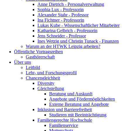
Anne Dietrich - Personalverwaltung
Sophia Lux - Professorin
Alexander Stahr - Professor
Ina Fichtner - Professorin
Lukas Kube - Wissenschaftlicher Mitarbeiter
Katharina Gelbrich - Professorin
Jens Schneider - Professor
Ines Wetzig und Christin Tunack - Finanzen
Warum an der HTWK Leipzig arbeiten?
Öffentliche Vortragsreihen
Gasthörerschaft
Über uns
Leitbild
Lehr- und Forschungsprofil
Chancengleichheit
Diversity
Gleichstellung
Beratung und Auskunft
Angebote und Fördermöglichkeiten
Externe Beratung und Angebote
Inklusion und Barrierefreiheit
Studieren mit Beeinträchtigung
Familiengerechte Hochschule
Familienservice
Mutterschutz