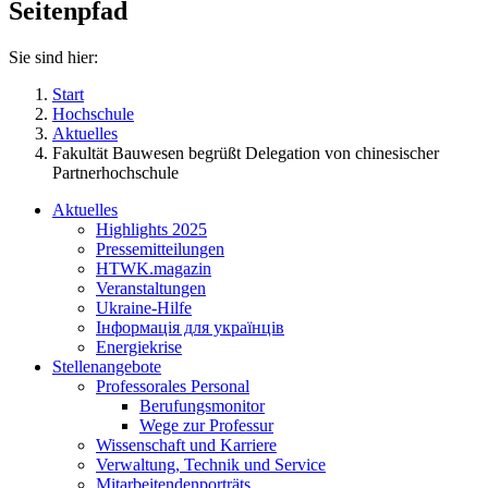
Seitenpfad
Sie sind hier:
Start
Hochschule
Aktuelles
Fakultät Bauwesen begrüßt Delegation von chinesischer
Partnerhochschule
Aktuelles
Highlights 2025
Pressemitteilungen
HTWK.magazin
Veranstaltungen
Ukraine-Hilfe
Інформація для українців
Energiekrise
Stellenangebote
Professorales Personal
Berufungsmonitor
Wege zur Professur
Wissenschaft und Karriere
Verwaltung, Technik und Service
Mitarbeitendenporträts