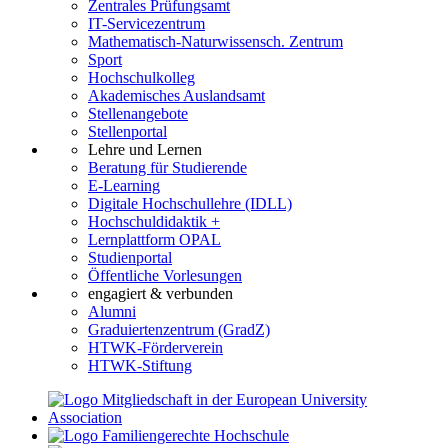
Zentrales Prüfungsamt
IT-Servicezentrum
Mathematisch-Naturwissensch. Zentrum
Sport
Hochschulkolleg
Akademisches Auslandsamt
Stellenangebote
Stellenportal
Lehre und Lernen
Beratung für Studierende
E-Learning
Digitale Hochschullehre (IDLL)
Hochschuldidaktik +
Lernplattform OPAL
Studienportal
Öffentliche Vorlesungen
engagiert & verbunden
Alumni
Graduiertenzentrum (GradZ)
HTWK-Förderverein
HTWK-Stiftung