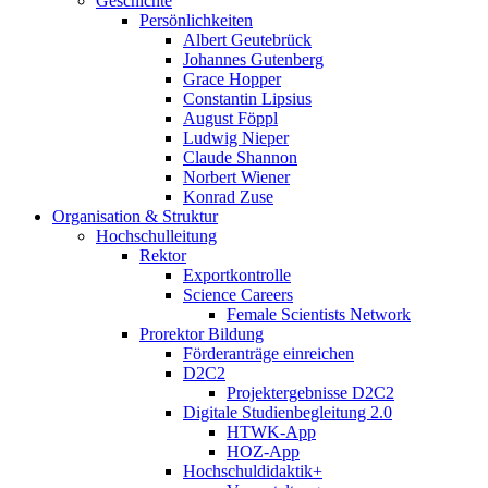
Geschichte
Persönlichkeiten
Albert Geutebrück
Johannes Gutenberg
Grace Hopper
Constantin Lipsius
August Föppl
Ludwig Nieper
Claude Shannon
Norbert Wiener
Konrad Zuse
Organisation & Struktur
Hochschulleitung
Rektor
Exportkontrolle
Science Careers
Female Scientists Network
Prorektor Bildung
Förderanträge einreichen
D2C2
Projektergebnisse D2C2
Digitale Studienbegleitung 2.0
HTWK-App
HOZ-App
Hochschuldidaktik+