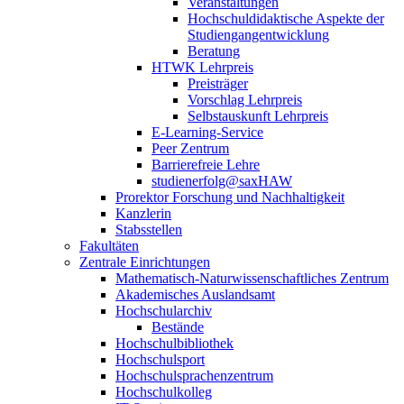
Veranstaltungen
Hochschuldidaktische Aspekte der
Studiengangentwicklung
Beratung
HTWK Lehrpreis
Preisträger
Vorschlag Lehrpreis
Selbstauskunft Lehrpreis
E-Learning-Service
Peer Zentrum
Barrierefreie Lehre
studienerfolg@saxHAW
Prorektor Forschung und Nachhaltigkeit
Kanzlerin
Stabsstellen
Fakultäten
Zentrale Einrichtungen
Mathematisch-Naturwissenschaftliches Zentrum
Akademisches Auslandsamt
Hochschularchiv
Bestände
Hochschulbibliothek
Hochschulsport
Hochschulsprachenzentrum
Hochschulkolleg