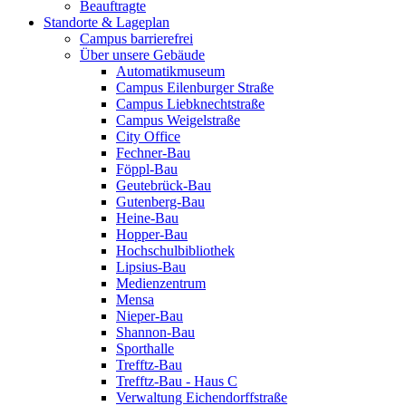
Beauftragte
Standorte & Lageplan
Campus barrierefrei
Über unsere Gebäude
Automatikmuseum
Campus Eilenburger Straße
Campus Liebknechtstraße
Campus Weigelstraße
City Office
Fechner-Bau
Föppl-Bau
Geutebrück-Bau
Gutenberg-Bau
Heine-Bau
Hopper-Bau
Hochschulbibliothek
Lipsius-Bau
Medienzentrum
Mensa
Nieper-Bau
Shannon-Bau
Sporthalle
Trefftz-Bau
Trefftz-Bau - Haus C
Verwaltung Eichendorffstraße