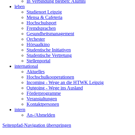
In Verbindung bleiben: Alumni
leben
Studienort Leipzig
Mensa & Cafeteria
Hochschulsport
Fremdsprachen
Gesundheitsmanagement
Orchester
Hörsaalkino
Studentische Initiativen
Studentische Vertretung
Stellenportal
international
Aktuelles
Hochschulkooperationen
Incoming - Wege an die HTWK Leipzig
Outgoing - Wege ins Ausland
Förderprogramme
Veranstaltungen
Kontaktpersonen
intern
An-/Abmelden
Seitenpfad-Navigation überspringen